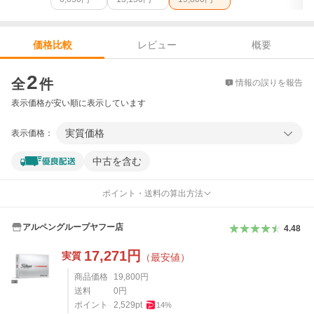
レビュー
概要
価格比較
価格比較
2
全
件
情報の誤りを報告
表示価格が安い順に表示しています
実質価格
表示価格：
中古を含む
ポイント・送料の算出方法
アルペングループヤフー店
4.48
17,271
円
実質
（最安値）
商品価格
19,800
円
送料
0
円
ポイント
2,529
pt
14
%