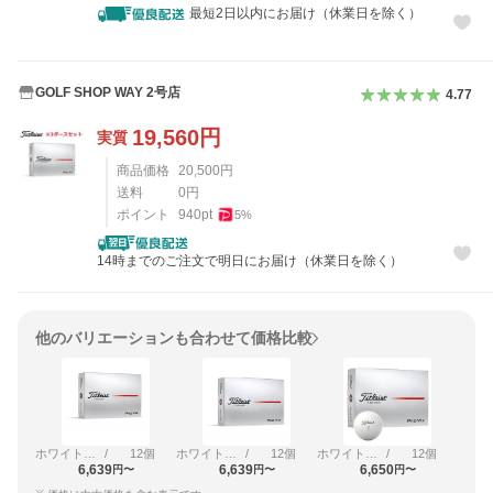
最短2日以内にお届け（休業日を除く）
GOLF SHOP WAY 2号店
4.77
19,560
円
実質
商品価格
20,500
円
送料
0
円
ポイント
940
pt
5
%
14時までのご注文で明日にお届け（休業日を除く）
他のバリエーションも合わせて価格比較
ホワイト（ハイナンバー）
/
12個
ホワイト（ローナンバー）
/
12個
ホワイト（ダブルナンバー）
/
12個
6,639
6,639
6,650
円〜
円〜
円〜