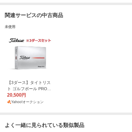
関連サービスの中古商品
未使用
【3ダース】タイトリス
ト ゴルフボール PROV
1x(プロV1x)ダブルナン
20,500
円
バー Titleist
Yahoo!オークション
よく一緒に見られている類似製品