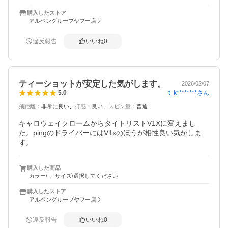
購入したストア
アルペングループヤフー店
違反報告
いいね
0
ティーショットが安定した気がします。
2026/02/07
t_k********
さん
5.0
飛距離
：
非常に良い
打感
：
良い
スピン量
：
普通
キャロウェイクロームからタイトリストV1Xに変えまし
た。pingのドライバーにはV1xのほうが相性良い気がしま
す。
購入した商品
カラー/-、サイズ/選択してください
購入したストア
アルペングループヤフー店
違反報告
いいね
0