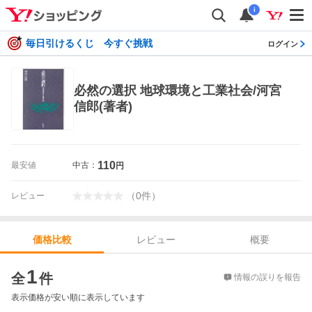
i
毎日引けるくじ 今すぐ挑戦
ログイン
必然の選択 地球環境と工業社会/河宮
信郎(著者)
110
最安値
中古：
円
（
0
件
）
レビュー
レビュー
概要
価格比較
価格比較
1
全
件
情報の誤りを報告
表示価格が安い順に表示しています