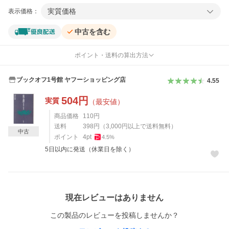
実質価格
表示価格：
中古を含む
ポイント・送料の算出方法
ブックオフ1号館 ヤフーショッピング店
4.55
504
円
実質
（最安値）
商品価格
110
円
送料
398
円
（
3,000
円以上で送料無料）
中古
ポイント
4
pt
4.5
%
5日以内に発送（休業日を除く）
レビュー
現在レビューはありません
この製品のレビューを投稿しませんか？