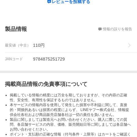
レビューを投稿する
概要
製品情報
情報の誤りを報告
110
円
最安値（中古）
9784875251729
JANコード
掲載商品情報の免責事項について
掲載している情報の精度には万全を期しておりますが、その内容の正確
性、安全性、有用性を保証するものではありません。
本サービスの情報内容を使用して発生した損害や不利益に関して、直接
的・間接的あるいは損害の程度によらず、 LINEヤフー株式会社、情報提
供会社各社および商品販売店舗各社は一切の責任を負いません。
製品に関しましては製造元へお問い合わせください。購入に際しての質
問、各店舗サービスの内容、価格、販売開始日等に関しましては各店舗へ
お問い合わせください。
ポイント・支払額の正確な情報（付与条件・上限等）はカートをご確認く