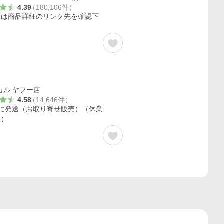
4.39
（
180,106
件
）
況は商品詳細のリンク先を確認下
カル ヤフー店
4.58
（
14,646
件
）
内に発送（お取り寄せ販売）（休業
く）