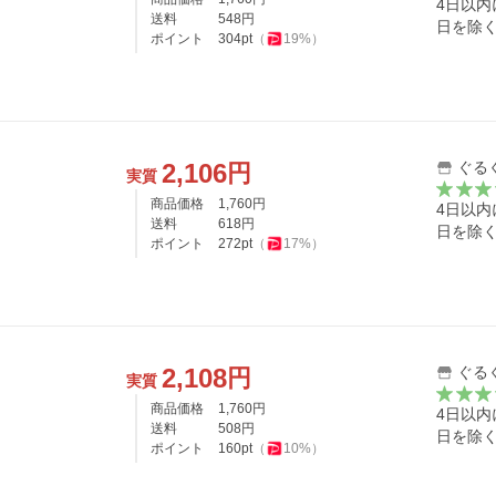
4日以
送料
548
円
日を除
ポイント
304
pt
（
19
%）
2,106
ぐる
円
実質
商品価格
1,760
円
4日以
送料
618
円
日を除
ポイント
272
pt
（
17
%）
2,108
ぐる
円
実質
商品価格
1,760
円
4日以
送料
508
円
日を除
ポイント
160
pt
（
10
%）