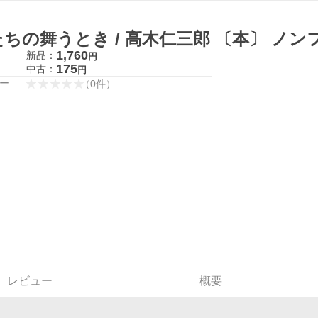
鳥たちの舞うとき / 高
1,760
新品：
円
175
中古：
円
ー
（
0
件
）
レビュー
概要