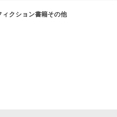
木仁三郎 〔本〕 ノンフィクション書籍その他