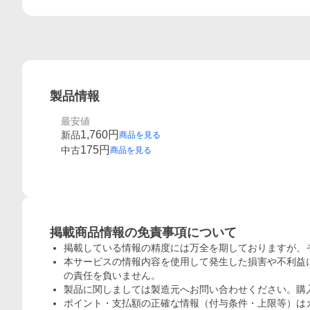
製品情報
最安値
1,760
円
新品
商品を見る
175
円
中古
商品を見る
概要
掲載商品情報の免責事項について
掲載している情報の精度には万全を期しておりますが、
本サービスの情報内容を使用して発生した損害や不利益に
の責任を負いません。
製品に関しましては製造元へお問い合わせください。購
ポイント・支払額の正確な情報（付与条件・上限等）は