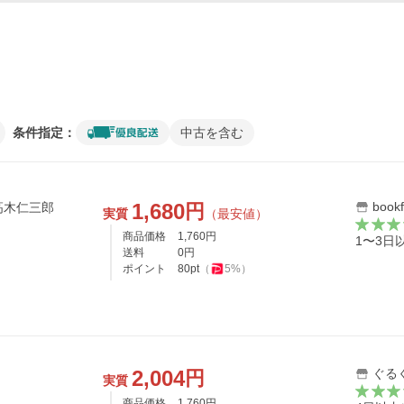
条件指定：
中古を含む
1,680
boo
円
高木仁三郎
実質
（最安値）
商品価格
1,760
円
1〜3日
送料
0
円
ポイント
80
pt
（
5
%）
2,004
ぐる
円
実質
商品価格
1,760
円