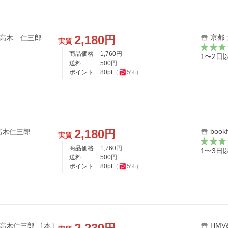
2,180
京都
円
 高木 仁三郎
実質
商品価格
1,760
円
1〜2日
送料
500
円
ポイント
80
pt
（
5
%）
2,180
book
円
高木仁三郎
実質
商品価格
1,760
円
1〜3日
送料
500
円
ポイント
80
pt
（
5
%）
HMV&
鳥たちの舞うとき / 高木仁三郎 〔本〕