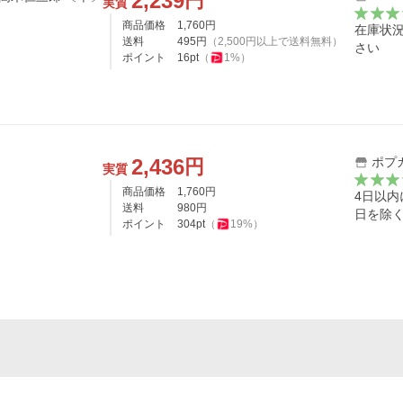
2,239
円
実質
商品価格
1,760
円
在庫状
送料
495
円
（
2,500
円以上で送料無料）
さい
ポイント
16
pt
（
1
%）
2,436
ポプ
円
実質
商品価格
1,760
円
4日以
送料
980
円
日を除
ポイント
304
pt
（
19
%）