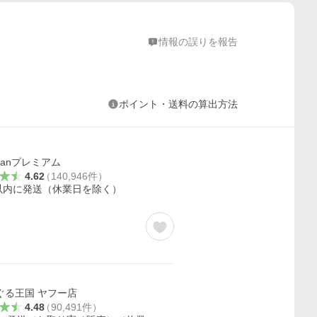
情報の誤りを報告
ポイント・送料の算出方法
kfanプレミアム
4.62
（
140,946
件
）
以内に発送（休業日を除く）
ぐる王国 ヤフー店
4.48
（
90,491
件
）