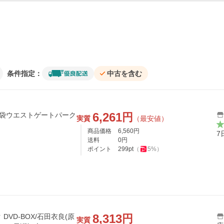
条件指定：
中古を含む
6,261
円
池袋ウエストゲートパーク
実質
（最安値）
商品価格
6,560
円
7
送料
0
円
ポイント
299
pt
（
5
%）
8,313
円
VD-BOX/石田衣良(原
実質