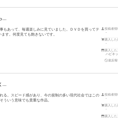
っ…
投稿者情
事もあって、毎週楽しみに見ていました。ＤＶＤを買ってテ
-
います。何度見ても飽きないです。
購入した
-
購入した
ハピネッ
違反報
く…
投稿者情
れる。スピード感があり、今の規制の多い現代社会ではこの
-
そういう意味でも貴重な作品。
購入した
-
購入した