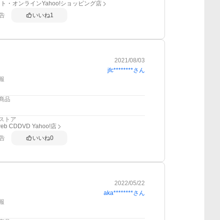
ト・オンラインYahoo!ショッピング店
告
いいね
1
2021/08/03
jfc********
さん
報
商品
ストア
 web CDDVD Yahoo!店
告
いいね
0
2022/05/22
aka********
さん
報