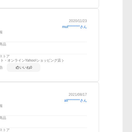
2020/11/23
mut********
さん
報
商品
ストア
ト・オンラインYahoo!ショッピング店
告
いいね
0
2021/08/17
all********
さん
報
商品
ストア