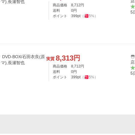
店
ラマ),長瀬智也
商品価格
8,712
円
送料
0
円
5
ポイント
399
pt
（
5
%）
8,313
円
VD-BOX/石田衣良(原
実質
店
ラマ),長瀬智也
商品価格
8,712
円
送料
0
円
5
ポイント
399
pt
（
5
%）