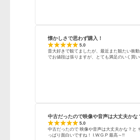
レビュー
懐かしさで思わず購入！
5.0
昔大好きで観てましたが、最近また観たい衝動
でお値段は張りますが、とても満足のいく買い
中古だったので映像や音声は大丈夫かな
5.0
中古だったので 映像や音声は大丈夫かな？と 
っぱり面白いですね！ I.W.G.P 最高～!! 