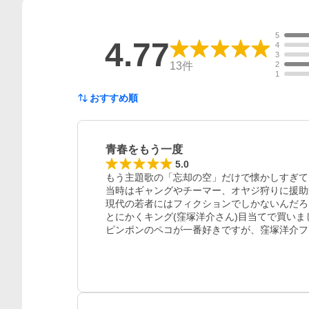
5
4.77
4
3
13
件
2
1
おすすめ順
青春をもう一度
5.0
もう主題歌の「忘却の空」だけで懐かしすぎて
当時はギャングやチーマー、オヤジ狩りに援助
現代の若者にはフィクションでしかないんだろ
とにかくキング(窪塚洋介さん)目当てで買いまし
ピンポンのペコが一番好きですが、窪塚洋介フ