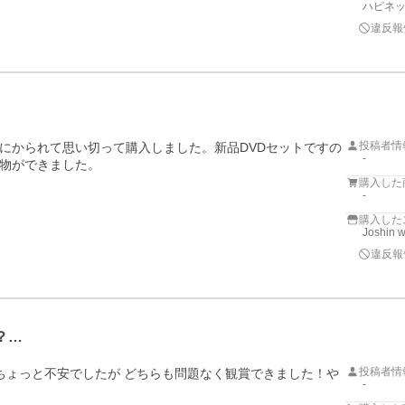
ハピネッ
違反報
投稿者情
にかられて思い切って購入しました。新品DVDセットですの
-
物ができました。
購入した
-
購入した
Joshin
違反報
？…
投稿者情
ちょっと不安でしたが どちらも問題なく観賞できました！や
-