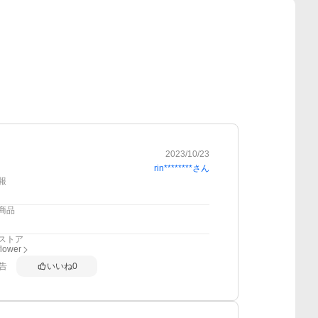
2023/10/23
rin********
さん
報
商品
ストア
flower
告
いいね
0