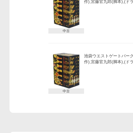
作),宮藤官九郎(脚本),(ド
中古
池袋ウエストゲートパーク D
作),宮藤官九郎(脚本),(ド
中古