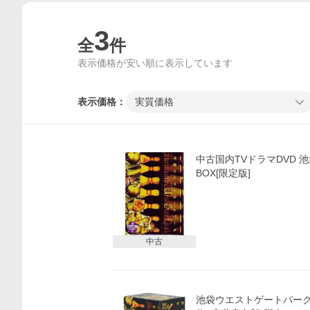
3
全
件
表示価格が安い順に表示しています
表示価格：
実質価格
中古国内TVドラマDVD 
BOX[限定版]
中古
価格比較
池袋ウエストゲートパーク D