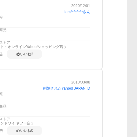
2020/12/01
lem********
さん
報
商品
ストア
ト・オンラインYahoo!ショッピング店
告
いいね
2
2010/03/08
削除されたYahoo! JAPAN ID
報
商品
ストア
ンドワイ ヤフー店
告
いいね
0