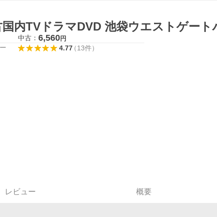
国内TVドラマDVD 池袋ウエストゲートパ
6,560
中古：
円
ー
4.77
（
13
件
）
レビュー
概要