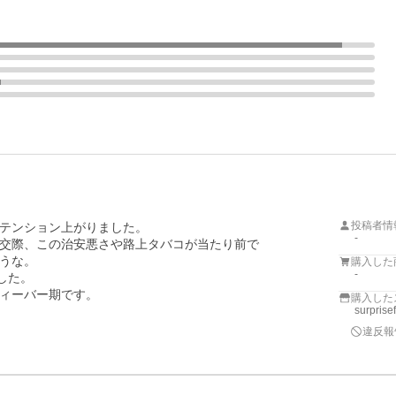
投稿者情
テンション上がりました。

-
交際、この治安悪さや路上タバコが当たり前で

うな。

購入した
-
た。

ィーバー期です。
購入した
surprise
違反報