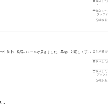
購入した
-
購入した
ブックオ
違反報
投稿者情
の午前中に発送のメールが届きました。早急に対応して頂い
-
購入した
-
購入した
ブックオ
違反報
D…