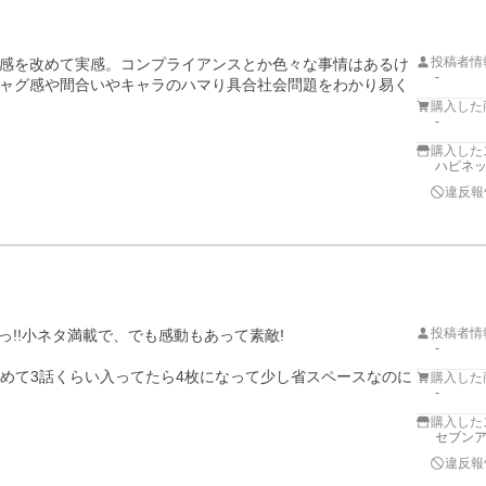
投稿者情
感を改めて実感。コンプライアンスとか色々な事情はあるけ
-
ャグ感や間合いやキャラのハマり具合社会問題をわかり易く
購入した
-
購入した
ハピネッ
違反報
投稿者情
っ!!小ネタ満載で、でも感動もあって素敵!

-
せめて3話くらい入ってたら4枚になって少し省スペースなのに
購入した
-
購入した
セブンア
違反報