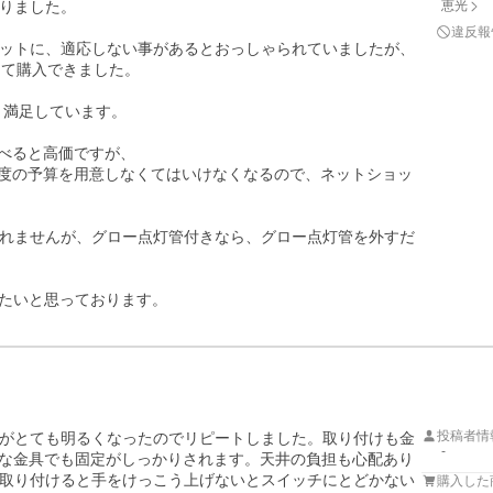
りました。

恵光
違反報
ットに、適応しない事があるとおっしゃられていましたが、
て購入できました。

満足しています。

べると高価ですが、

程度の予算を用意しなくてはいけなくなるので、ネットショッ
れませんが、グロー点灯管付きなら、グロー点灯管を外すだ
りたいと思っております。
投稿者情
所がとても明るくなったのでリピートしました。取り付けも金
-
さな金具でも固定がしっかりされます。天井の負担も心配あり
取り付けると手をけっこう上げないとスイッチにとどかない
購入した