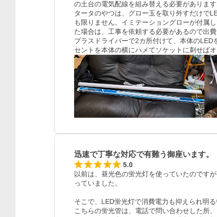
の土台の電気配線を組み替える必要があります
タータのやつは、グロー玉を取り外すだけでL
も限りません。イミテーショングローが付属し
た場合は、工事を依頼する必要があるので出費
プラスドライバーで2カ所付けて、本体のLE
セントを本体の横にハメてソケットに刺せばオ
レビュー
迅速で丁寧な対応で有難う御座います。
5.0
以前は、昼光色の蛍光灯を使っていたのですが
っていました。

そこで、LED蛍光灯で消費電力も抑えられ明る
こちらの蛍光管は、電話で問い合わせした所、