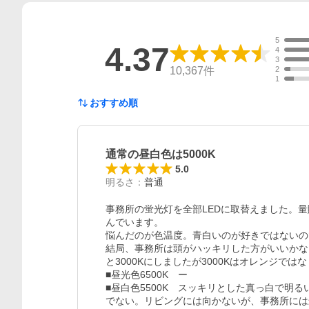
5
4.37
4
3
10,367
件
2
1
おすすめ順
通常の昼白色は5000K
5.0
明るさ
：
普通
事務所の蛍光灯を全部LEDに取替えました。量
んでいます。

悩んだのが色温度。青白いのが好きではないので、
結局、事務所は頭がハッキリした方がいいかなと
と3000Kにしましたが3000Kはオレンジで
■昼光色6500K　ー

■昼白色5500K　スッキリとした真っ白で明
でない。リビングには向かないが、事務所には