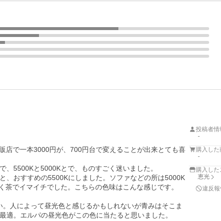
投稿者情
-
販店で一本3000円が、700円台で変えることが出来とても喜
購入した
-
5500Kと5000Kとで、ものすごく迷いました。

購入した
恵光
、おすすめの5500Kにしました。ソファなどの所は5000K
はなく茶でイマイチでした。こちらの色味はこんな感じです。

違反報
るい。人によって昼光色と感じるかもしれないが青みはそこま
最適。エルパの昼光色がこの色に当たると思いました。
