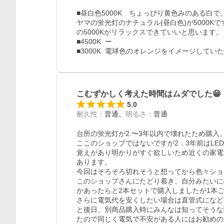
■昼白色5000K　ちょっぴり黄色みのある白で
ヤマの蛍光灯のナチュラル(昼白色)が5000Kで
の5000Kがリラックスできていいと思います。

■4500K  ー

こむずかしく考えた時間はムダでした😁
5.0
耐久性
：
普通
明るさ
：
普通
台所の蛍光灯が2.〜3年以内で壊れたため購入。
ここのショップではないですが2．3年前はL
覚えがあり明かりがすぐ欲しいため近くの家電
あります。

今回はそろそろ切れそうと想ってから色々ショ
このショップさんにたどり着き、自分みたいに
かあったらと2本セットで購入しましたが1本
さらに電気代を安くしたい場合は直管式になど
と後日、別商品購入時にみんなは知ってそうな
たので同じく電気で不安がある人にはお勧めのシ