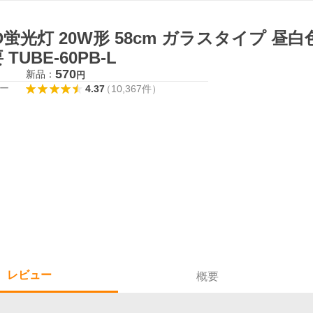
D蛍光灯 20W形 58cm ガラスタイプ 昼白
 TUBE-60PB-L
570
新品：
円
ー
4.37
（
10,367
件
）
レビュー
概要