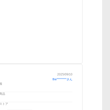
2025/09/10
the********
さん
報
商品
ストア