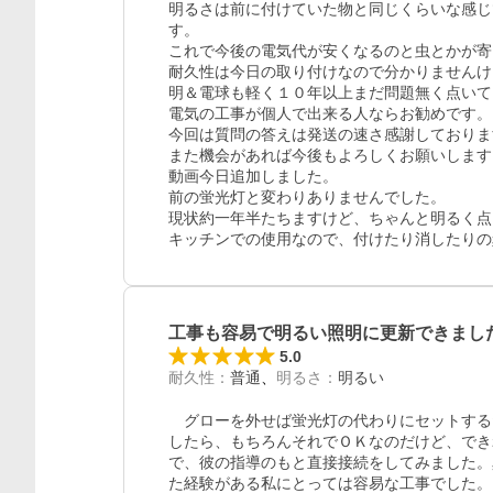
明るさは前に付けていた物と同じくらいな感じ
す。

これで今後の電気代が安くなるのと虫とかが寄
耐久性は今日の取り付けなので分かりませんけど
明＆電球も軽く１０年以上まだ問題無く点いて
電気の工事が個人で出来る人ならお勧めです。

今回は質問の答えは発送の速さ感謝しておりま
また機会があれば今後もよろしくお願いします。
動画今日追加しました。

前の蛍光灯と変わりありませんでした。

現状約一年半たちますけど、ちゃんと明るく点
キッチンでの使用なので、付けたり消したりの
工事も容易で明るい照明に更新できまし
5.0
耐久性
：
普通
明るさ
：
明るい
　グローを外せば蛍光灯の代わりにセットする
したら、もちろんそれでＯＫなのだけど、でき
で、彼の指導のもと直接接続をしてみました。
た経験がある私にとっては容易な工事でした。
