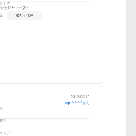
ストア
D蛍光灯ヤフー店
告
いいね
0
2012/09/12
xsp********
さん
報
商品
ストア