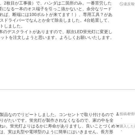
、2枚目が工事後）で、ハンダは二箇所のみ。一番苦労した
違反報
要になる一本のオス端子を引っこ抜かないと、余分なリード
れば、断端には100ボルトが来てます！）、専用工具？があ
スドライバーでなんとか全て除去しました。4台処置して、
トしました。

1本のデスクライトがありますので、順次LED蛍光灯に変更し
セットを注文しようと思います。よろしくお願いいたします。
投稿者情
製品なのでリピートしました。コンセントで取り付けるので
-
りがたいです。蛍光灯が製作されなくなるので、家の中を全
しね♪。蛍光灯よりはるかに寿命がありますし、良いことづくめ
購入した
-
のは、実は丸型や電球型のように簡単にはいきません。長方形