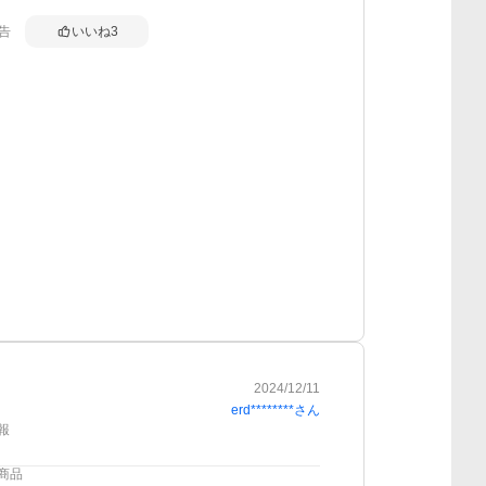
告
いいね
3
2024/12/11
erd********
さん
報
商品