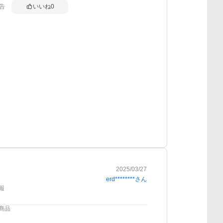
告
いいね
0
2025/03/27
erd********
さん
報
商品