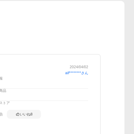
2024/04/02
aif********
さん
報
商品
ストア
告
いいね
8