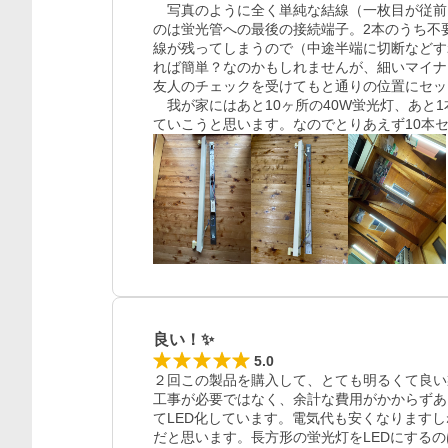
　写真のように全く単純な結線（一枚目が従前
のは蛍光管への最後の接続端子。2本のうち不
線が残ってしまうので（中途半端に切断などす
れば簡単？なのかもしれませんが、細いマイナ
友人のチェックを受けてもと通りの位置にセッ
　我が家にはあと10ヶ所の40W蛍光灯、あと
ていこうと思います。なのでとりあえず10本
良い！✨
5.0
２回この製品を購入して、とても明るくて良い
工事が必要ではなく、余計な費用がかからずあ
てLED化しています。電気代も安くなります
だと思います。長方形の蛍光灯をLEDにする