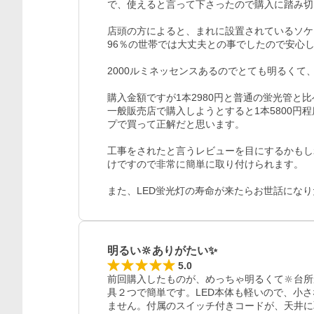
で、使えると言って下さったので購入に踏み切
店頭の方によると、まれに設置されているソケ
96％の世帯では大丈夫との事でしたので安心し
2000ルミネッセンスあるのでとても明るくて、
購入金額ですが1本2980円と普通の蛍光管と比
一般販売店で購入しようとすると1本5800円
プで買って正解だと思います。

工事をされたと言うレビューを目にするかもし
けですので非常に簡単に取り付けられます。

また、LED蛍光灯の寿命が来たらお世話にな
明るい🔆ありがたい✨
5.0
前回購入したものが、めっちゃ明るくて🔆台
具２つで簡単です。LED本体も軽いので、小
ません。付属のスイッチ付きコードが、天井に