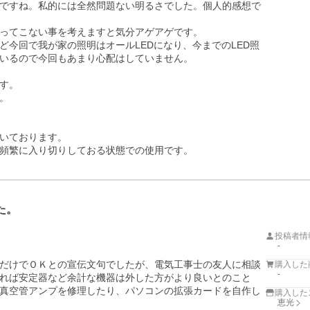
ですね。私的には全然問題ない明るさでした。個人的感想で
ってこない事を考えますと気分アゲアゲです。

今回で我が家の照明はオールLEDになり、今までのLED照
いるので今回もあまり心配はしていません。

す。



いております。

頻繁に入り切りしておる状態での使用です。
た。
投稿者情
-
だけでＯＫとの宣伝文句でしたが、電気工事士の友人に相談
購入した
-
れば安定器など余計な機器は外した方がより良いとのこと
真空管アンプを修理したり、パソコンの拡張カードを自作し
購入した
恵光