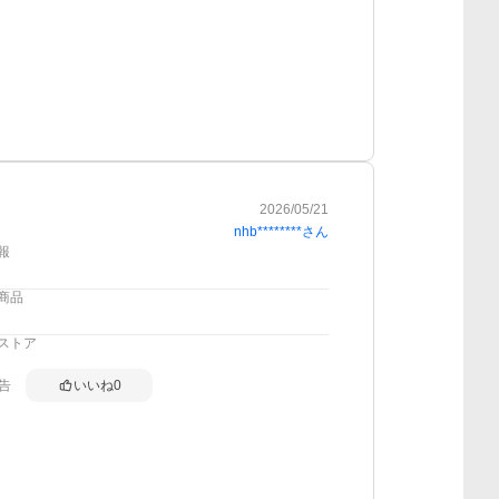
2026/05/21
nhb********
さん
報
商品
ストア
告
いいね
0