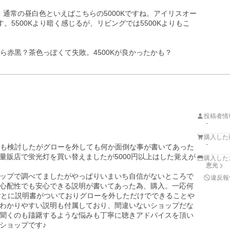
、通常の昼白色といえばこちらの5000Kですね。アイリスオー
す。5500Kより暗く感じるが、リビングでは5500Kよりもこ
投稿者情
-


購入した
-
EDも検討したがグローを外しても何か面倒な事が書いてあった
量販店で蛍光灯を買い替えましたが5000円以上はした覚えが
購入した
恵光
ップで調べてましたがやっぱりいまいち自信がないところで
違反報
心配性でも安心できる説明が書いてあった為、購入。一応何
ごとに説明書がついておりグローを外しただけでできることや
わかりやすい説明も付属しており、間違いないショップだな
聞くのも躊躇するような悩みも丁寧に聴きアドバイスを頂い
ョップです♪
