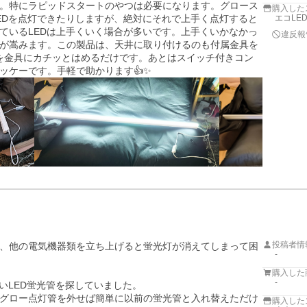
。特にラピッドスタートのやつは必要になります。グロース
購入した
EDを点灯できたりしますが、絶対にそれで上手く点灯すると
エコLE
ているLEDは上手くいく場合が多いです。上手くいかなかっ
違反報
が嵩みます。この製品は、天井に取り付けるのも付属金具を
Dを金具にカチッとはめるだけです。あとはスイッチ付きコン
ッケーです。手軽で助かります👍✨
投稿者情
、他の電気機器類を立ち上げると蛍光灯が消えてしまって困
-
購入した
-
いLED蛍光管を探していました。

グロー点灯管を外せば簡単に以前の蛍光管と入れ替えただけ
購入した