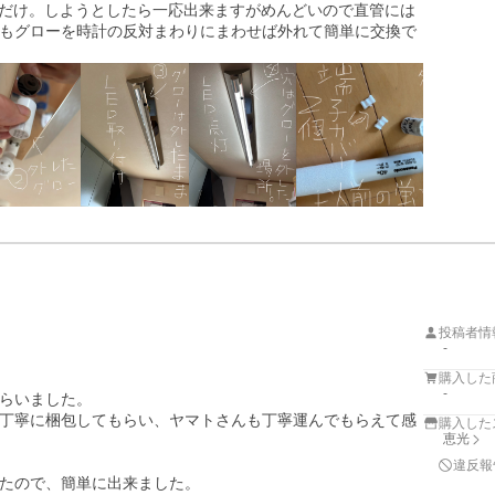
ただけ。しようとしたら一応出来ますがめんどいので直管には
もグローを時計の反対まわりにまわせば外れて簡単に交換で
投稿者情
-
購入した
-
らいました。

丁寧に梱包してもらい、ヤマトさんも丁寧運んでもらえて感
購入した
恵光
違反報
たので、簡単に出来ました。
