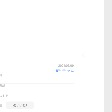
2024/05/09
mit********
さん
報
商品
ストア
告
いいね
1