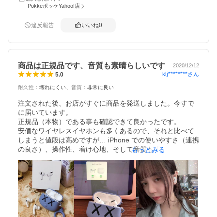
この時、まずAppleサポートに繋がるまで長い時間待たされ
PokkeポッケYahoo!店
ます。サポートに繋がったらApplecare＋に入りたい旨を伝
えて購入日(届いた日ではなく、注文した日)、とメールアド
違反報告
いいね
0
レスとシリアルナンバーを伝えます。

直ぐにメールアドレスにお支払いのメールが届くのでクレ
ジット番号を入力してお支払いします。

商品は正規品です、音質も素晴らしいです
2020/12/12
klj********
さん
5.0
お支払い完了と登録完了のメールが届いた時に

発音が不味かったのかシリアルナンバーの英文字が1字違う
耐久性
：
壊れにくい
音質
：
非常に良い
形で登録されてました。

注文された後、お店がすぐに商品を発送しました。今すで
そこから、登録の訂正が大変でした。後日電話でAppleサポ
に届いています。

ートに訂正してくれと伝えても土日は担当部署が休みだか
正規品（本物）である事も確認できて良かったです。

ら平日電話してくれとの事で

安価なワイヤレスイヤホンも多くあるので、それと比べて
平日電話したら18時以降は担当部署が終了だからと言わ
しまうと値段は高めですが… iPhone での使いやすさ（連携
れ、平日のお昼に電話したら、間違っているシリアルナン
の良さ）、操作性、着け心地、そして音質も「総合力」で
もっとみる
バーの登録メールのスクリーンショットやシリアルナンバ
優秀かつ値段に見合った製品だと思います。 他のたくさん
ーが写った写真を送ってくれやらとても大変でした。
のレビューにもある通り、アクティブノイズキャンセリン
グ＆外音取り込みの精度と自然さには驚きました。

友達への誕生日プレゼントとして買ってきたのです、友達
が装着した途端耳栓のように周囲の雑音がシャットダウン
されると話してくれました。また、 耳へのフィット感も良
かったです。iPhoneと繋げるのも、簡単すぎて感動でし