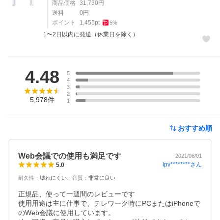
商品価格
31,730
円
送料
0
円
ポイント
1,455
pt
5
%
1〜2日以内に発送（休業日を除く）
レビュー
4.48
5
4
3
2
5,978
件
1
おすすめ順
Web会議での使用も満足です
2021/06/01
lpv********
さん
5.0
耐久性
：
壊れにくい
音質
：
非常に良い
正規品、使って一週間のレビューです

使用用途は主に仕事で、テレワーク時にPCまたはiPhoneで
のWeb会議に使用しています。
