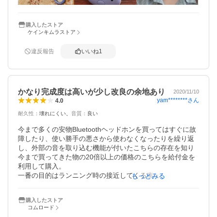
た。 

使用中に何か不具合がありましたら、ストアに連絡して、
商品の損傷の程度によって、郵送して修理したり、あるい
購入したストア
ケインキムラストア
は新しい商品を交換したりすることができますので、とて
も安心しました。 このようなサービスは始めてでした。問
題があったら、店が解決してくれました。店はお客様の問
違反報告
いいね
1
い合わせの時間の順序で返信することがよくわかりますの
で、 また機会があれば利用したいです。
かなり完成度は高いが少し改良の余地あり
2020/11/10
yam********
さん
4.0
耐久性
：
壊れにくい
音質
：
良い
今まで多くの安物Bluetoothヘッドホンを買ってはすぐに故
障したり、使い勝手の悪さから使わなくなったりを繰り返
し、外部の音を取り込む機能が付いたこちらの存在を知り
今まで買ってきた物の20倍以上の価格のこちらを給付金を
利用して購入。

一番の目的はランニング時の接近してくる車などの車両に
もっとみる
気づきやすく安全に音楽を聴きながらランニングするため
でした。

購入したストア
確かに、外の音はしっかり入ってくるため周囲の音に関し
コムロード
てはよく聞こえるようになりますが、その分音楽の音量も