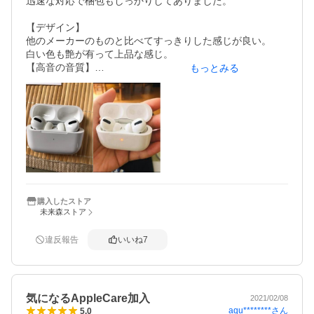
迅速な対応で梱包もしっかりしてありました。

・会議中に話しかけられても、外部の音を聞く設定にして
【デザイン】

いれば問題なく聞けました
他のメーカーのものと比べてすっきりした感じが良い。

白い色も艶が有って上品な感じ。

【高音の音質】

もっとみる
少なくとも悪くはない

【低音の音質】

ちゃんと出ていると思う

【フィット感】

私の耳には非常に良い

【外音遮断性】

少し前のＳＯＮＹ製のものも持っているが、

それと比べてもＮＣはよく効く。

ＮＣの良さには最初はびっくりした。

電車の走行音もあまり気にならない。

購入したストア
未来森ストア
もっとも、慣れてしまうと外の音もそれなりに聞こえる
が。

【音漏れ防止】

違反報告
いいね
7
自分ではよくわからないが、いいと思う。

【携帯性】

軽く小さく持ち運びやすいが、

表面がツルツルしているので冬場はケースから取り出しに
気になるAppleCare加入
2021/02/08
くいことが多い。

aqu********
さん
5.0