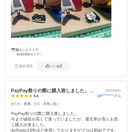
その場所からホントに声がします。

等に不満はありませんでしたが、以下の点を改善したいと
イヤホンの存在を忘れます。

思い、購入しました。

これは2020年最高の買い物になりました。
①コードの収納が煩わしい

②Lightning等のジャックの合う合わないを気にして、付属
品も色々持ち歩くためかさばる

③コードの長さの範囲でしか移動できない

購入後改善できたかは以下の通りで、概ね満足です。

①○ケースに入れるだけで良くなった

購入したストア
KUKUNAストア
②△接続が上手くいかなかったり、充電がなくなった時の
ために一応持っている、かつケースはちょっとずっしりし
ている

違反報告
いいね
0
③○PCやiPhoneから結構離れても大丈夫

以下他感想

・PCのBluetoothの切り替えが面倒かと思っていましたが、
PayPay祭りの際に購入致しました。…
2021/08/01
慣れてしまえば、非常に簡単でした

ujh********
さん
5.0
耐久性
：
普通
音質
：
非常に良い
・一度充電が右耳だけなくなり左耳だけになりましたが、
会議は問題なく進行できました

PayPay祭りの際に購入致しました。

今まで値段が高くて迷っていましたが、還元率が高くお安
・会議中に話しかけられても、外部の音を聞く設定にして
く購入出来ました。

いれば問題なく聞けました
AirPodsは3年ほど使用しておりますがプロは初めてです。
