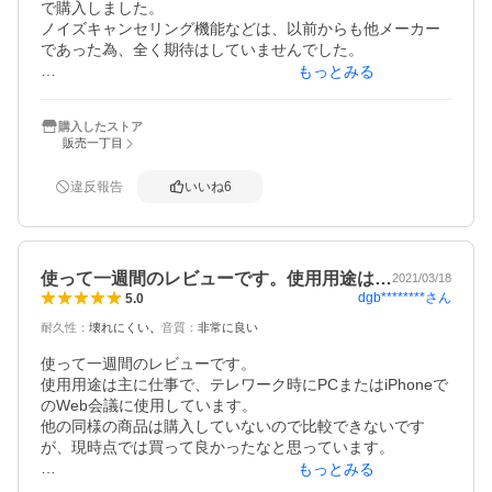
で購入しました。

ノイズキャンセリング機能などは、以前からも他メーカー
であった為、全く期待はしていませんでした。

もっとみる
が、しかし…

購入したストア
冗談抜きで驚きます！

販売一丁目
日時にある静寂が静寂ではなかったことに気が付かされま
す。

違反報告
いいね
6
機能をオンにした瞬間、フッ…と別世界に来たような感覚
になります。

音が無くなることで少し不安を覚えるほど。

もちろん、全ての音が消えるわけではありませんが、素晴
使って一週間のレビューです。使用用途は…
らしいです。

2021/03/18
dgb********
さん
5.0
更に外部音取り込み機能があり、こちらも驚きます！

自分はシリコン製のイヤホンは耳の中が圧迫される感じが
耐久性
：
壊れにくい
音質
：
非常に良い
あって大嫌いなんですが、この外部音取り込み機能をオン
にした瞬間に耳の圧迫感がなくなり、スッ…とシリコンに
使って一週間のレビューです。

穴が空いたかと思うように外部の音が耳に通るようになり
使用用途は主に仕事で、テレワーク時にPCまたはiPhoneで
ます。

のWeb会議に使用しています。

あまりに自然過ぎて耳を疑います。

他の同様の商品は購入していないので比較できないです
極めつけは、空間オーディオ。

が、現時点では買って良かったなと思っています。

文字数の関係で書けませんが、Apple TVの君の名はの予告
もっとみる
編を見た時に鳥肌立ちました。

これまではiPhone付属のイヤフォンマイクを使用し、音質