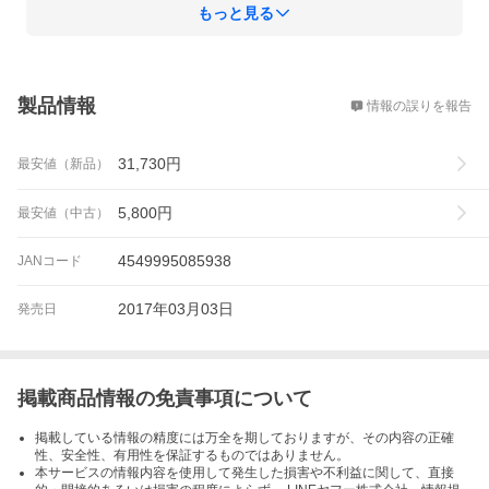
もっと見る
■ 途中で領収書にシリアル番号を記載して送信する必要が
あった。PDFを編集するのは面倒。領収書発行時に商品名
を編集できたので、そこでシリアル番号を追記しておくと
概要
スムーズかも。

■ 購入当初、楽しみにしていた空間オーディオ機能がiPhon
製品情報
情報の誤りを報告
eに表示されなかった（！）。ファームウェアバージョンが
古いのが原因でした。充電ケースにいれて充電しiPhoneの
31,730
円
最安値（新品）
近くに放置して数時間待つことでファームウェアが自動更
新されて最新の機能が使える様になった。ご安心を。
5,800
円
最安値（中古）
4549995085938
JANコード
2017年03月03日
発売日
掲載商品情報の免責事項について
掲載している情報の精度には万全を期しておりますが、その内容の正確
性、安全性、有用性を保証するものではありません。
本サービスの情報内容を使用して発生した損害や不利益に関して、直接