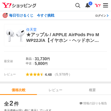
i
毎日引けるくじ 今すぐ挑戦
ログイン
任天堂
★アップル / APPLE AirPods Pro M
WP22J/A【イヤホン・ヘッドホン】
【送料無料】 Nintendo Switch用周辺
機器
31,730
新品：
円
最安値
5,800
中古：
円
（
5,978
件
）
レビュー
4.48
レビュー
概要
価格比較
価格比較
2
全
件
情報の誤りを報告
表示価格が安い順に表示しています