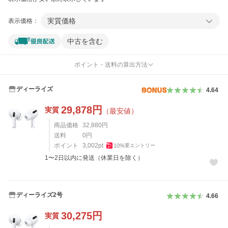
実質価格
表示価格：
中古を含む
ポイント・送料の算出方法
ディーライズ
4.64
29,878
円
実質
（最安値）
商品価格
32,880
円
送料
0
円
ポイント
3,002
pt
10
%
要エントリー
1〜2日以内に発送（休業日を除く）
ディーライズ2号
4.66
30,275
円
実質