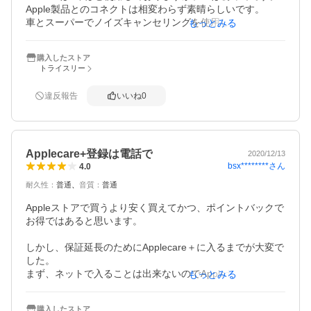
Apple製品とのコネクトは相変わらず素晴らしいです。

車とスーパーでノイズキャンセリングを使用してみた結
もっとみる
果、車ではエアコンの音が全く聞こえなくなりほぼ無音状
態、スーパーでは人の足音やカートを押す音など全く聞こ
購入したストア
えなくなりした。真横を人が通った時にびっくりするほど
トライスリー
です。店内放送は遠くの方から聞こえてくるような感覚で
す。音が無さすぎて慣れるまでちょっとふわふわした感じ
違反報告
いいね
0
になりました。

外部音取り込みモードは思ったより凄いです。私の感覚で
は実際の音より少し高い音に聞こえます。お菓子の袋をぐ
しゃっとした時の音や物を叩く音など、想像している音よ
Applecare+登録は電話で
り高く聞こえます。少し違和感はありますが、支障はあり
2020/12/13
bsx********
さん
4.0
ません。

個人的に、AirPodsは片耳だけつけていても違和感はありま
耐久性
：
普通
音質
：
普通
せんでしたが、プロは片耳使用は気持ち悪いと思いまし
た。

Appleストアで買うより安く買えてかつ、ポイントバックで
勉強する時にノイズキャンセリングをすると、本当に集中
お得ではあると思います。

出来ます。

もっと早く買えばよかったです。

しかし、保証延長のためにApplecare＋に入るまでが大変で
とてもいい買い物でした。
した。

まず、ネットで入ることは出来ないのでAppleサポートに電
もっとみる
話して入らないといけません。

購入したストア