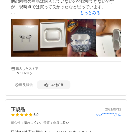
他の同様の商品は購入していないので比較できないです
が、現時点では買って良かったなと思っています。

もっとみる
これまではiPhone付属のイヤフォンマイクを使用し、音質
等に不満はありませんでしたが、以下の点を改善したいと
思い、購入しました。

①コードの収納が煩わしい

②Lightning等のジャックの合う合わないを気にして、付属
品も色々持ち歩くためかさばる

③コードの長さの範囲でしか移動できない

購入後改善できたかは以下の通りで、概ね満足です。

①○ケースに入れるだけで良くなった

購入したストア
MISUZU
②△接続が上手くいかなかったり、充電がなくなった時の
ために一応持っている、かつケースはちょっとずっしりし
ている

違反報告
いいね
19
③○PCやiPhoneから結構離れても大丈夫

以下他感想

・PCのBluetoothの切り替えが面倒かと思っていましたが、
正規品
2021/08/12
慣れてしまえば、非常に簡単でした

eux********
さん
5.0
耐久性
：
壊れにくい
音質
：
非常に良い
・一度充電が右耳だけなくなり左耳だけになりましたが、
会議は問題なく進行できました
