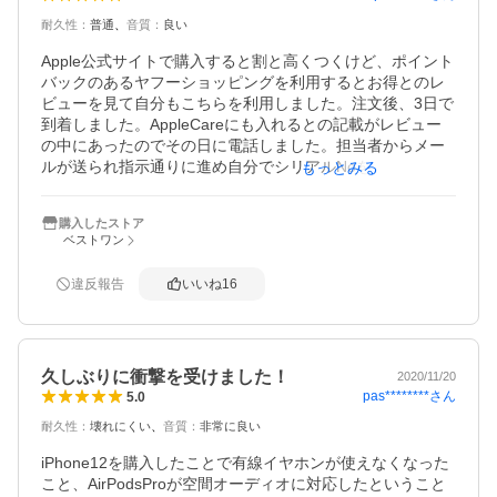
人混みでは落としそうになるので、あまり出し入れしない
耐久性
：
普通
音質
：
良い
方がいいと思う。

【総評】

Apple公式サイトで購入すると割と高くつくけど、ポイント
ＮＣ機能がよく、デザインが良い物ということで選びまし
バックのあるヤフーショッピングを利用するとお得とのレ
たが、

ビューを見て自分もこちらを利用しました。注文後、3日で
大正解でした。

到着しました。AppleCareにも入れるとの記載がレビュー
新しいこともありますが、電池の持続時間も長く

の中にあったのでその日に電話しました。担当者からメー
昼食時に３０分ほどケースに入れておいたらトータルで

ルが送られ指示通りに進め自分でシリアルNoを入力...ここ
もっとみる
８時間以上もちました（電池残あり）。

で問題が発生しました。

音楽よりもＰＯＤＣＡＳＴを多く聴いているので

何度試しても弾かれてしまい先に進めず、代わりにサポー
音質に関しては評価がよくわかりません。

購入したストア
トの方に入力してもらうもやはりダメ。違う部署の担当に
でも人の会話の声に関しては良いです。
ベストワン
代わってもらい購入店舗の領収書を送信、再度シリアルNO
を伝え待つこと２、3分、登録完了。後はネット上で支払カ
違反報告
いいね
16
ードの入力と住所を記入して無事にAppleCareに入れまし
た。公式サイト以外での購入は出荷時の登録がAppleではノ
ータッチらしく、このような事が起きると教えてもらいま
した。この一連のやり取りが面倒くさい方は、公式サイト
久しぶりに衝撃を受けました！
で買った方がいいかと。少しでも安く買いたい、電話のや
2020/11/20
pas********
さん
5.0
り取りもOK！という方にはおすすめします。これまでJabr
aやSONYを使っていましたが、iphoneとの相性なのかノイ
耐久性
：
壊れにくい
音質
：
非常に良い
ズキャンセルと音質には感動しました。
iPhone12を購入したことで有線イヤホンが使えなくなった
こと、AirPodsProが空間オーディオに対応したということ