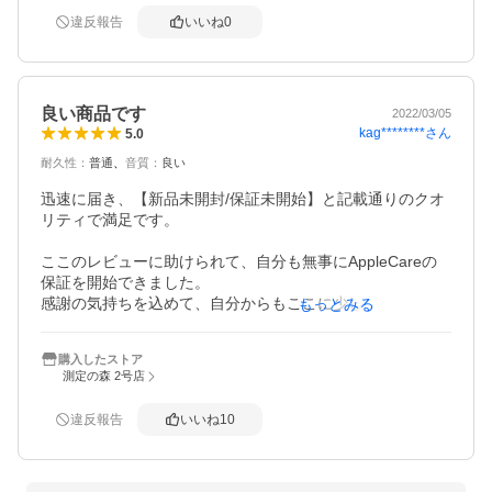
大きめでの使用となります。電車などでの停車駅案内など
違反報告
いいね
0
が聞こえるのは乗り越しなどの防止に役立ちます。

ノイズキャンセルについてはノイズキャンセルモードの状
態で耳に装着するとその瞬間にすぅっと周りの音が聞こえ
なくなる不思議な感じです。

良い商品です
ほぼ再生音しか聞こえなくなるので、集中して他の音が聞
2022/03/05
kag********
さん
5.0
こえなくても良い環境ではとても良いと思います。

しかしながら、屋外の周りの音が聞こえる必要がある環境
耐久性
：
普通
音質
：
良い
ではちょっと危険な場面もありそう。

自転車でノイズキャンセルモードで乗っている人がいるか
迅速に届き、【新品未開封/保証未開始】と記載通りのクオ
もしれないと考えるとちょっと怖い。

リティで満足です。

中間のモードがあるとより使い勝手が良と思う。
ここのレビューに助けられて、自分も無事にAppleCareの
保証を開始できました。

感謝の気持ちを込めて、自分からもここに少しtipsを残しま
もっとみる
す。

購入したストア
■ iPhoneに接続したときに、2週間弱の期限で限定保証と表
測定の森 2号店
示されていて、保証開始されてる！？と不安になりながら
も、Appleへの電話から数日後には、問題なく１年間の保証
違反報告
いいね
10
に切り替わった。

■ Appleのページで電話番号を入力したら、先方から電話が
かかってくる。※ナビダイヤルでダラダラ待たされて〜と
いう対応の国内企業も見習ってほしい！
