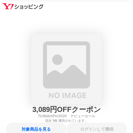
3,089
円
OFFクーポン
TicWatchPro2020 デビューセール
現在
9
枚 獲得されています。
対象商品を見る
ログインして獲得