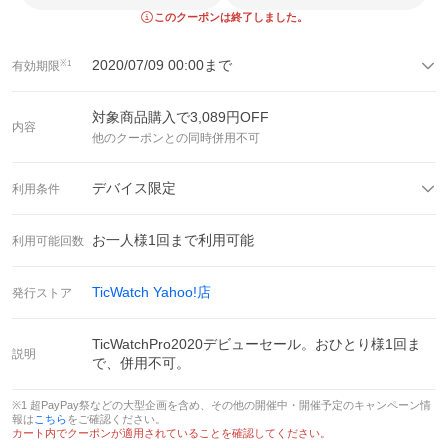
このクーポンは終了しました。
2020/07/09 00:00
まで
有効期限
※1
対象商品購入で
3,089
円OFF
内容
他のクーポンとの同時併用不可
デバイス限定
利用条件
お一人様
1
回まで利用可能
利用可能回数
TicWatch Yahoo!店
発行ストア
TicWatchPro2020デビューセール。おひとり様1回ま
説明
で、併用不可。
※1 超PayPay祭などの大型企画を含め、その他の開催中・開催予定のキャンペーン情
報は
こちら
をご確認ください。
カート内でクーポンが適用されていることを確認してください。