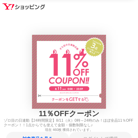
11
％
OFFクーポン
ゾロ目の日連動【24時間限定】8/11（火）0時～24時のみ！ほぼ全品11％OFF
クーポン！！1点からでも使えて金額・個数制限なし♪
現在
460
枚 獲得されています。