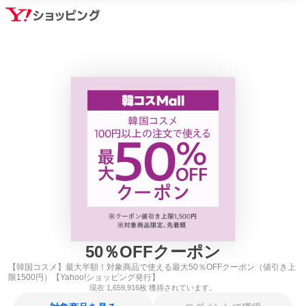
50
％
OFFクーポン
【韓国コスメ】最大半額！対象商品で使える最大50％OFFクーポン（値引き上
限1500円）【Yahoo!ショッピング発行】
現在
1,659,916
枚 獲得されています。