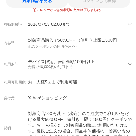
対象商品を見る
ログインして獲得
このクーポンは先着順のため終了しました。
2026/07/13 02:00
まで
有効期限
※1
対象商品購入で
50
%OFF （値引き上限
1,500
円）
内容
※2
他のクーポンとの同時併用不可
デバイス限定、合計金額100円以上
利用条件
先着で
48,000
枚の利用まで
お一人様
5
回まで利用可能
利用可能回数
Yahoo!ショッピング
発行元
対象商品100円以上（税込）のご注文でご利用いただ
ける最大50％OFF（値引き上限：1500円）クーポンで
す。お一人様あたり対象商品5個にご利用いただけま
説明
す。複数ご注文の場合、商品本体価格の一番高いもの