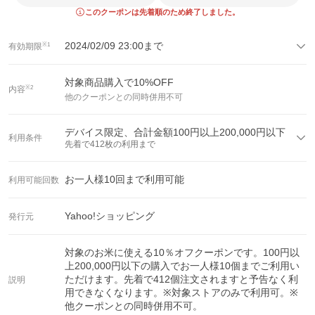
このクーポンは先着順のため終了しました。
2024/02/09 23:00
まで
有効期限
※1
対象商品購入で
10
%OFF
内容
※2
他のクーポンとの同時併用不可
デバイス限定、合計金額100円以上200,000円以下
利用条件
先着で
412
枚の利用まで
お一人様
10
回まで利用可能
利用可能回数
Yahoo!ショッピング
発行元
対象のお米に使える10％オフクーポンです。100円以
上200,000円以下の購入でお一人様10個までご利用い
ただけます。先着で412個注文されますと予告なく利
説明
用できなくなります。※対象ストアのみで利用可。※
他クーポンとの同時併用不可。