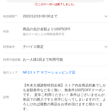
このクーポンは終了しました。
2022/12/19 00:00
まで
有効期限
※1
商品の合計金額より
100
円OFF
内容
他のクーポンとの同時併用不可
デバイス限定
利用条件
お一人様
1
回まで利用可能
利用可能回数
NFJストア ヤフーショッピング店
発行ストア
【年末大感謝祭特別企画】ストア内全商品対象でしか
も金額条件など全く無い、無条件100円OFFクーポン
です。 是非ご利用ください！ 条件はございませんが、
説明
単品での購入ですと赤字になってしまいますので、よ
ろしければ複数の商品をお求め頂けますと助かりま
す。