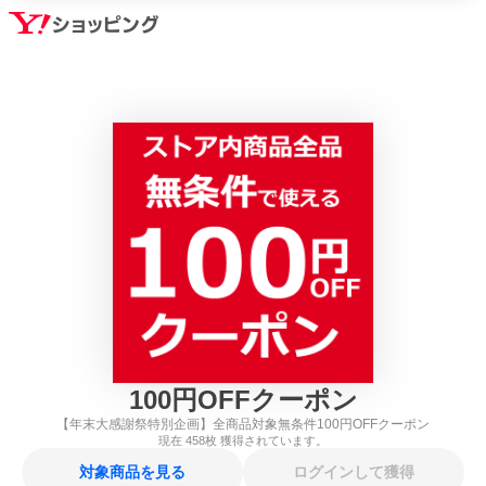
100
円
OFFクーポン
【年末大感謝祭特別企画】全商品対象無条件100円OFFクーポン
現在
458
枚 獲得されています。
対象商品を見る
ログインして獲得