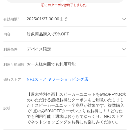
このクーポンは終了しました。
2025/01/27 00:00
まで
有効期限
※1
対象商品購入で
5
%OFF
内容
デバイス限定
利用条件
お一人様何回でも利用可能
利用可能回数
NFJストア ヤフーショッピング店
発行ストア
【週末特別企画】スピーカーユニットを5%OFFでお求
めいただける超絶お得なクーポンをご用意いたしまし
た！スピーカーユニット全商品が対象です。複数購入
説明
で1点のみ50%OFFクーポンよりもお得に！！どなた
でも利用可能！週末はおうちでゆっくり、NFJストア
でネットショッピングをお得にお楽しみください。