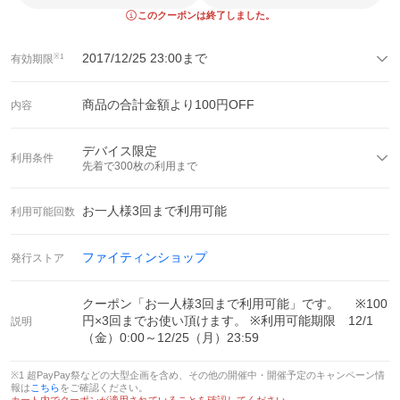
このクーポンは終了しました。
2017/12/25 23:00
まで
有効期限
※1
商品の合計金額より
100
円OFF
内容
デバイス限定
利用条件
先着で
300
枚の利用まで
お一人様
3
回まで利用可能
利用可能回数
ファイティンショップ
発行ストア
クーポン「お一人様3回まで利用可能」です。 ※100
円×3回までお使い頂けます。 ※利用可能期限 12/1
説明
（金）0:00～12/25（月）23:59
※1 超PayPay祭などの大型企画を含め、その他の開催中・開催予定のキャンペーン情
報は
こちら
をご確認ください。