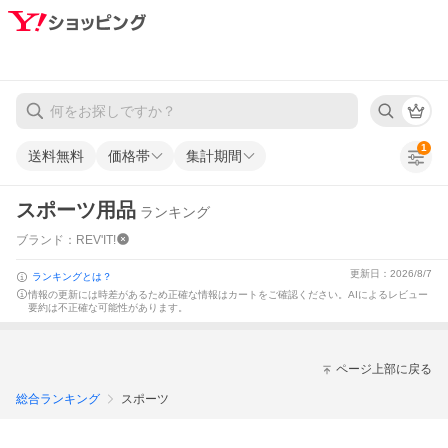
1
送料無料
価格帯
集計期間
スポーツ用品
ランキング
ブランド：REV'IT!
更新日：2026/8/7
ランキングとは？
情報の更新には時差があるため正確な情報はカートをご確認ください。
AIによるレビュー
要約は不正確な可能性があります。
ページ上部に戻る
総合ランキング
スポーツ