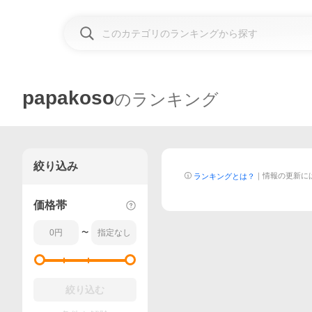
papakoso
のランキング
絞り込み
｜
情報の更新に
ランキングとは？
価格帯
〜
絞り込む