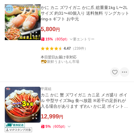
かに カニ ズワイガニ かに爪 総重量1kg L〜2L
サイズ 約31〜40個入り 送料無料 リングカット
ring-s ギフト お中元
5,800
円
15
%
（
805
pt
）
要エントリー
4.47
（
239
件
）
本日翌日お届け非対応
新鮮うまいもん市場
甲羅組
カニ かに 蟹 ズワイガニ カニ足 メガ盛り ボイ
ル 中型サイズ3kg 食べ放題 ※若干の足折れが
入る場合があります ずわい かに足 ポイント利
用 爆買
12,999
円
5
%
（
605
pt
）