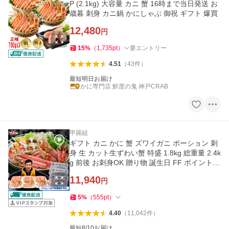
P (2.1kg) 大容量 カニ 蟹 16時まで当日発送 お
歳暮 刺身 カニ鍋 かにしゃぶ 御祝 ギフト 爆買
12,480
円
15
%
（
1,735
pt
）
要エントリー
4.51
（
43
件
）
最短明日お届け
かに専門店 鮮度の鬼 神戸CRAB
甲羅組
ギフト カニ かに 蟹 ズワイガニ ポーション 刺
身 生 カット生ずわい蟹 特盛 1.8kg 総重量 2.4k
g 前後 お刺身OK 贈り物 誕生日 FF ポイント利
用 爆買
11,940
円
5
%
（
555
pt
）
4.40
（
11,042
件
）
最短8/10お届け