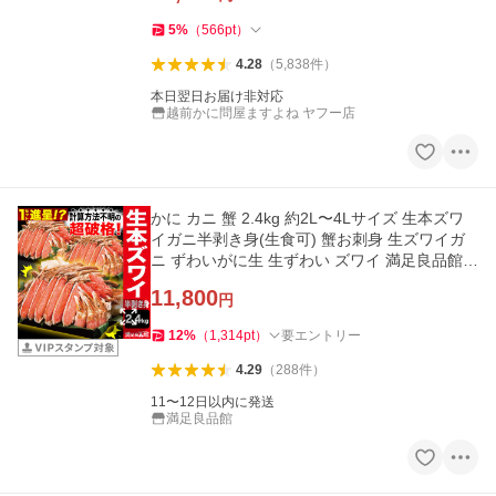
5
%
（
566
pt
）
4.28
（
5,838
件
）
本日翌日お届け非対応
越前かに問屋ますよね ヤフー店
かに カニ 蟹 2.4kg 約2L〜4Lサイズ 生本ズワ
イガニ半剥き身(生食可) 蟹お刺身 生ズワイガ
ニ ずわいがに生 生ずわい ズワイ 満足良品館
送料無料
11,800
円
12
%
（
1,314
pt
）
要エントリー
4.29
（
288
件
）
11〜12日以内に発送
満足良品館