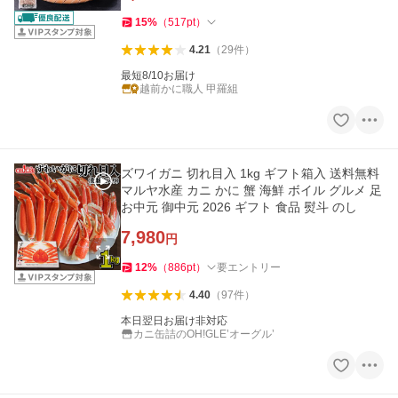
15
%
（
517
pt
）
4.21
（
29
件
）
最短8/10お届け
越前かに職人 甲羅組
ズワイガニ 切れ目入 1kg ギフト箱入 送料無料
マルヤ水産 カニ かに 蟹 海鮮 ボイル グルメ 足
お中元 御中元 2026 ギフト 食品 熨斗 のし
7,980
円
12
%
（
886
pt
）
要エントリー
4.40
（
97
件
）
本日翌日お届け非対応
カニ缶詰のOH!GLE’オーグル’