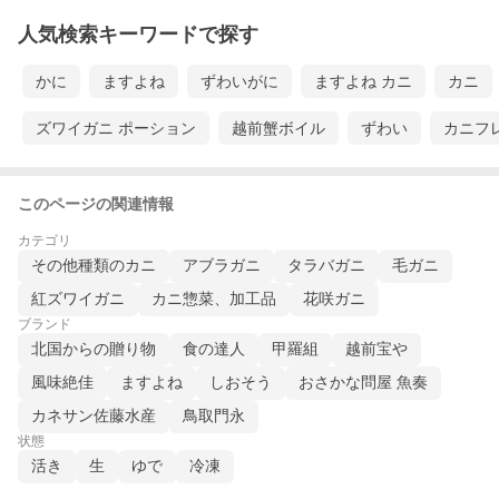
人気検索キーワードで探す
かに
ますよね
ずわいがに
ますよね カニ
カニ
ズワイガニ ポーション
越前蟹ボイル
ずわい
カニフ
このページの関連情報
カテゴリ
その他種類のカニ
アブラガニ
タラバガニ
毛ガニ
紅ズワイガニ
カニ惣菜、加工品
花咲ガニ
ブランド
北国からの贈り物
食の達人
甲羅組
越前宝や
風味絶佳
ますよね
しおそう
おさかな問屋 魚奏
カネサン佐藤水産
鳥取門永
状態
活き
生
ゆで
冷凍