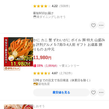
4.22
（
508
件
）
最短8/10お届け
港ダイニングしおそう
かに カニ 蟹 ずわいがに ボイル 脚 特大 山盛2k
g 評判グルメ 5-7肩/3-4人前 ギフト お歳暮 贈
りもの お中元
11,980
円
15
%
（
1,664
pt
）
要エントリー
4.67
（
2,782
件
）
12時までの注文で当日発送（休業日を除く）
築地魚星
最安値を見る
しおそう