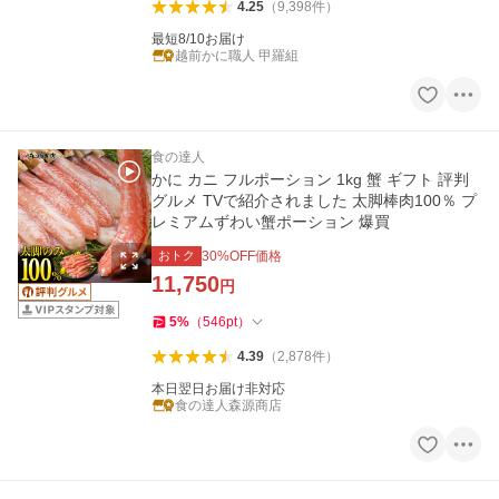
4.25
（
9,398
件
）
最短8/10お届け
越前かに職人 甲羅組
食の達人
かに カニ フルポーション 1kg 蟹 ギフト 評判
グルメ TVで紹介されました 太脚棒肉100％ プ
レミアムずわい蟹ポーション 爆買
おトク
30
%OFF価格
11,750
円
5
%
（
546
pt
）
4.39
（
2,878
件
）
本日翌日お届け非対応
食の達人森源商店