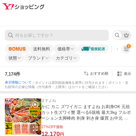
1
送料無料
価格帯
すべての条
状態
ブランド
カテゴリ
7,174
件
おすすめ順
表示
表示情報について
｜ポイントは原則税抜価格を基準に付与されます｜ポイント・支
払額等の正確な情報（付与条件・上限等）はカートをご確認ください
ますよね
かに カニ ズワイガニ ますよね お刺身OK 元祖
カット生ズワイ蟹 選べる6規格 最大3kg フルポ
ーション太脚棒肉 剥身 剥き身 爆買 お中元 ギ
フト
27
%OFF価格
12,170
円