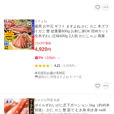
ますよね
爆買 お中元 ギフト ますよね かに カニ 本ズワ
イガニ 蟹 総重量800g お刺し身OK 殻Wカット
生本ずわい正味600g 2人前 かにしゃぶ 廃棄ロ
ス減 食品ロス減
1
%OFF価格
4,920
円
5
%
（
228
pt
）
4.21
（
1,426
件
）
本日翌日お届け非対応
越前かに問屋ますよね ヤフー店
おさかな問屋 魚奏
ボイルずわいがに爪下ポーション 1kg（約45本
前後） かに カニ 蟹 茹で むき身 剥き身 net8