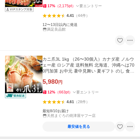
17
%
（
2,175
pt
）
要エントリー
4.41
（
44
件
）
12〜13日以内に発送
満足良品館
カニ爪3L 1kg （26〜30個入）カナダ産 ノルウ
ェー産 ロシア産 送料無料 北海道、沖縄へは70
0円加算 お中元 暑中見舞い 夏ギフト のし 食べ
物 おつまみ 海鮮
5,980
円
12
%
（
663
pt
）
要エントリー
4.61
（
28
件
）
最短8/10お届け
天然まぐろの焼津屋ヤフー店
最安値を見る