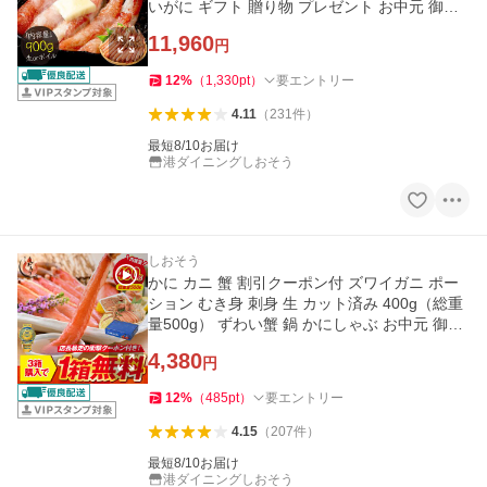
いがに ギフト 贈り物 プレゼント お中元 御中
元 爆買
11,960
円
12
%
（
1,330
pt
）
要エントリー
4.11
（
231
件
）
最短8/10お届け
港ダイニングしおそう
しおそう
かに カニ 蟹 割引クーポン付 ズワイガニ ポー
ション むき身 刺身 生 カット済み 400g（総重
量500g） ずわい蟹 鍋 かにしゃぶ お中元 御中
元 爆買
4,380
円
12
%
（
485
pt
）
要エントリー
4.15
（
207
件
）
最短8/10お届け
港ダイニングしおそう