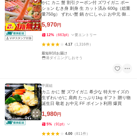
かに カニ 蟹 割引クーポン付 ズワイガニ ポー
ション むき身 刺身 生 カット済み 600g（総重
量750g） ずわい蟹 鍋 かにしゃぶ お中元 御中
元 爆買
5,970
円
12
%
（
663
pt
）
要エントリー
4.17
（
1,316
件
）
最短8/10お届け
港ダイニングしおそう
甲羅組
カニ かに 蟹 ズワイガニ 希少な 特大サイズの
生ずわいがに 肩肉 たっぷり1kg ギフト 贈り物
誕生日 敬老 お中元 FF ポイント利用 爆買
1,980
円
5
%
（
91
pt
）
4.00
（
811
件
）