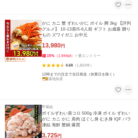
かに カニ 蟹 ずわいがに ボイル 脚 3kg 【評判
グルメ】 10-13肩/5-6人前 ギフト お歳暮 贈り
もの ズワイガニ お中元
13,980
円
15
%
（
1,944
pt
）
要エントリー
4.68
（
1,803
件
）
12時までの注文で当日発送（休業日を除く）
築地魚星
甲羅組
ボイルずわい肩コロ 500g 冷凍 ボイル ずわい
がに カニ かに 肩肉 ほぐし身 むき身 IQF バラ
凍結 海鮮 蟹鍋 爆買
3,725
円