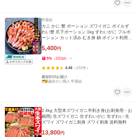
甲羅組
カニ かに 蟹 ポーション ズワイガニ ボイルず
わい蟹 爪下ポーション 1kg ずわいがに フルポ
ーション カット済み むき身 鍋 ポイント利用
爆買
5,400
円
5
%
（
252
pt
）
4.48
（
102
件
）
最短8/10お届け
越前かに職人 甲羅組
2.4kg 大型本ズワイガニ半剥き身(お刺身用・お
鍋用) 生ズワイガニ 生ずわいがに 生ずわい 生
ズワイ ズワイガニ刺身 ズワイ刺身 送料無料
13,800
円