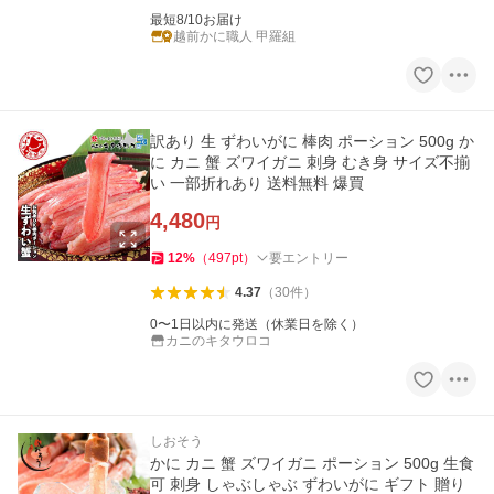
最短8/10お届け
越前かに職人 甲羅組
訳あり 生 ずわいがに 棒肉 ポーション 500g か
に カニ 蟹 ズワイガニ 刺身 むき身 サイズ不揃
い 一部折れあり 送料無料 爆買
4,480
円
12
%
（
497
pt
）
要エントリー
4.37
（
30
件
）
0〜1日以内に発送（休業日を除く）
カニのキタウロコ
しおそう
かに カニ 蟹 ズワイガニ ポーション 500g 生食
可 刺身 しゃぶしゃぶ ずわいがに ギフト 贈り