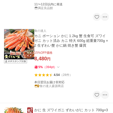
11〜12日以内に発送
満足良品館
食の達人
カニ ポーション かに 1.2kg 蟹 生食可 ズワイ
ガニ カット済み カニ 特大 600g 総重量700g ×
2 生ずわい蟹 かに鍋 焼き蟹 爆買
15
%OFF価格
8,480
円
5
%
（
394
pt
）
4.54
（
28
件
）
本日翌日お届け非対応
食の達人森源商店
かに 生 ズワイガニ ずわいがに カット 700g×3