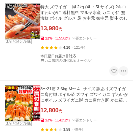
特大 ズワイガニ 脚 2kg (4L・5Lサイズ) 2キロ
ずわいがに 送料無料 マルヤ水産 カニ かに 蟹
海鮮 ボイル グルメ 足 お中元 御中元 熨斗 のし
13,980
円
12
%
（
1,556
pt
）
要エントリー
4.10
（
121
件
）
本日翌日お届け非対応
カニ缶詰のOH!GLE’オーグル’
8〜21肩 3.6kg M〜４Lサイズ 訳ありズワイガ
ニ肩付脚 ボイル済 ズワイ ズワイガニ ずわいが
にボイル ズワイガニ脚 カニ肩付き脚 かに茹で
済 送料無料
12,800
円
12
%
（
1,425
pt
）
要エントリー
3.58
（
40
件
）