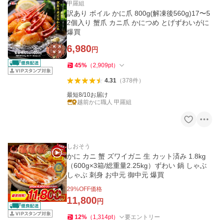
甲羅組
訳あり ボイル かに爪 800g(解凍後560g)17〜5
2個入り 蟹爪 カニ爪 かにつめ とげずわいがに
爆買
6,980
円
45
%
（
2,909
pt
）
4.31
（
378
件
）
最短8/10お届け
越前かに職人 甲羅組
しおそう
かに カニ 蟹 ズワイガニ 生 カット済み 1.8kg
（600g×3箱/総重量2.25kg）ずわい 鍋 しゃぶ
しゃぶ 刺身 お中元 御中元 爆買
29
%OFF価格
11,800
円
12
%
（
1,314
pt
）
要エントリー