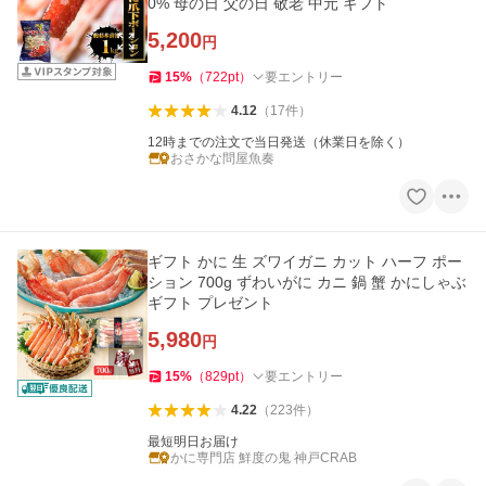
0% 母の日 父の日 敬老 中元 ギフト
5,200
円
15
%
（
722
pt
）
要エントリー
4.12
（
17
件
）
12時までの注文で当日発送（休業日を除く）
おさかな問屋魚奏
ギフト かに 生 ズワイガニ カット ハーフ ポー
ション 700g ずわいがに カニ 鍋 蟹 かにしゃぶ
ギフト プレゼント
5,980
円
15
%
（
829
pt
）
要エントリー
4.22
（
223
件
）
最短明日お届け
かに専門店 鮮度の鬼 神戸CRAB