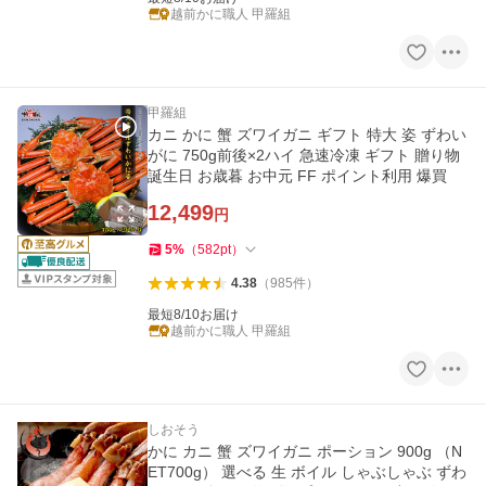
越前かに職人 甲羅組
甲羅組
カニ かに 蟹 ズワイガニ ギフト 特大 姿 ずわい
がに 750g前後×2ハイ 急速冷凍 ギフト 贈り物
誕生日 お歳暮 お中元 FF ポイント利用 爆買
12,499
円
5
%
（
582
pt
）
4.38
（
985
件
）
最短8/10お届け
越前かに職人 甲羅組
しおそう
かに カニ 蟹 ズワイガニ ポーション 900g （N
ET700g） 選べる 生 ボイル しゃぶしゃぶ ずわ