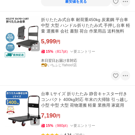
最安値を見る
折りたたみ式台車 耐荷重450kg 炭素鋼 平台車
中型 大型 ハンドル折りたたみ式 手押し台車 軽
量 運搬車 会社 書類 荷台 作業用品 送料無料
5,999
円
15
%
（
817
pt
）
要エントリー
本日翌日お届け非対応
いちふじYahoo!店
台車 Lサイズ 折りたたみ 静音キャスター付き
コンパクト 400kg対応 年末の大掃除 引っ越し
小型 中型 大型 荷物運搬 軽量 業務用 家庭用
7,190
円
15
%
（
980
pt
）
要エントリー