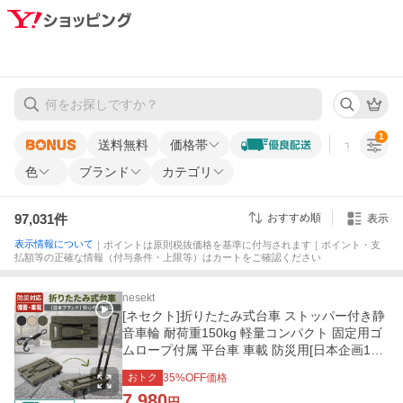
1
送料無料
価格帯
すべての条
色
ブランド
カテゴリ
97,031
件
おすすめ順
表示
表示情報について
｜ポイントは原則税抜価格を基準に付与されます｜ポイント・支
払額等の正確な情報（付与条件・上限等）はカートをご確認ください
nesekt
[ネセクト]折りたたみ式台車 ストッパー付き静
音車輪 耐荷重150kg 軽量コンパクト 固定用ゴ
ムロープ付属 平台車 車載 防災用[日本企画1年
保証]
おトク
35
%OFF価格
7,980
円