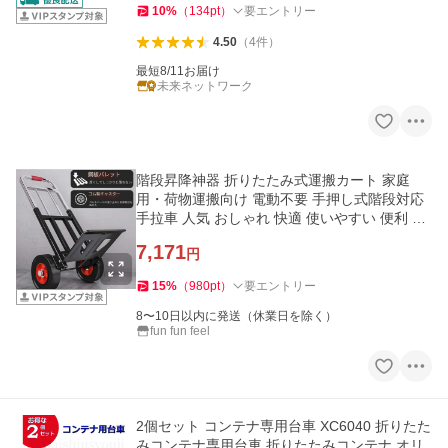
10
%
（
134
pt
）
要エントリー
4.50
（
4
件
）
最短8/11お届け
未来ネットワーク
階段昇降神器 折りたたみ式運搬カート 家庭
用・荷物運搬向け 電動不要 手押し式階段対応
手拉車 人気 おしゃれ 快適 使いやすい 便利 毎
日使える
7,171
円
15
%
（
980
pt
）
要エントリー
8〜10日以内に発送（休業日を除く）
fun fun feel
2個セット コンテナ専用台車 XC6040 折りたた
みコンテナ専用台車 折りたたみコンテナ オリ