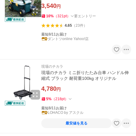
ート 菜園カート
3,540
円
10
%
（
321
pt
）
要エントリー
4.65
（
23
件
）
最短8/11お届け
ダントツonline Yahoo!店
現場のチカラ
現場のチカラ ミニ折りたたみ台車 ハンドル伸
縮式 ブラック 耐荷重100kg オリジナル
4,780
円
5
%
（
218
pt
）
最短8/11お届け
LOHACO by アスクル
最安値を見る