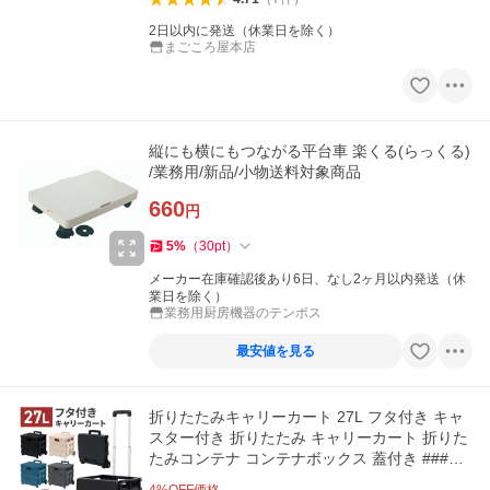
2日以内に発送（休業日を除く）
まごころ屋本店
縦にも横にもつながる平台車 楽くる(らっくる)
/業務用/新品/小物送料対象商品
660
円
5
%
（
30
pt
）
メーカー在庫確認後あり6日、なし2ヶ月以内発送（休
業日を除く）
業務用厨房機器のテンポス
最安値を見る
折りたたみキャリーカート 27L フタ付き キャ
スター付き 折りたたみ キャリーカート 折りた
たみコンテナ コンテナボックス 蓋付き ###蓋
カートWS-03L###