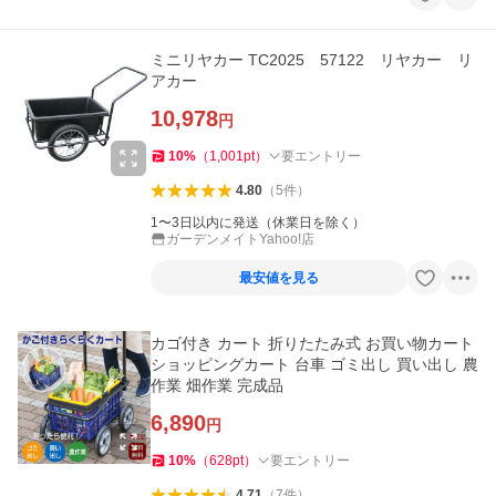
ミニリヤカー TC2025 57122 リヤカー リ
アカー
10,978
円
10
%
（
1,001
pt
）
要エントリー
4.80
（
5
件
）
1〜3日以内に発送（休業日を除く）
ガーデンメイトYahoo!店
最安値を見る
カゴ付き カート 折りたたみ式 お買い物カート
ショッピングカート 台車 ゴミ出し 買い出し 農
作業 畑作業 完成品
6,890
円
10
%
（
628
pt
）
要エントリー
4.71
（
7
件
）