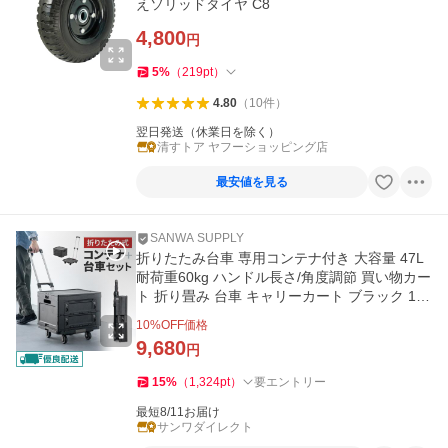
えソリッドタイヤ C8
4,800
円
5
%
（
219
pt
）
4.80
（
10
件
）
翌日発送（休業日を除く）
清すトア ヤフーショッピング店
最安値を見る
SANWA SUPPLY
折りたたみ台車 専用コンテナ付き 大容量 47L
耐荷重60kg ハンドル長さ/角度調節 買い物カー
ト 折り畳み 台車 キャリーカート ブラック 100
-CART029SETBK
10
%OFF価格
9,680
円
15
%
（
1,324
pt
）
要エントリー
最短8/11お届け
サンワダイレクト