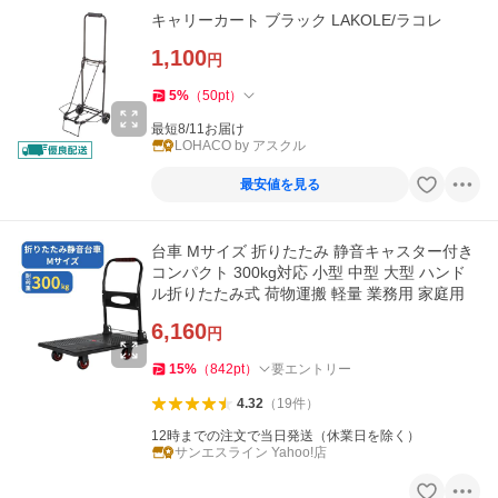
キャリーカート ブラック LAKOLE/ラコレ
1,100
円
5
%
（
50
pt
）
最短8/11お届け
LOHACO by アスクル
最安値を見る
台車 Mサイズ 折りたたみ 静音キャスター付き
コンパクト 300kg対応 小型 中型 大型 ハンド
ル折りたたみ式 荷物運搬 軽量 業務用 家庭用
6,160
円
15
%
（
842
pt
）
要エントリー
4.32
（
19
件
）
12時までの注文で当日発送（休業日を除く）
サンエスライン Yahoo!店