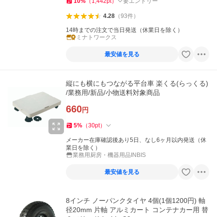
10
%
（
1,442
pt
）
要エントリー
4.28
（
93
件
）
14時までの注文で当日発送（休業日を除く）
ミナトワークス
最安値を見る
縦にも横にもつながる平台車 楽くる(らっくる)
/業務用/新品/小物送料対象商品
660
円
5
%
（
30
pt
）
メーカー在庫確認後あり5日、なし6ヶ月以内発送（休
業日を除く）
業務用厨房・機器用品INBIS
最安値を見る
8インチ ノーパンクタイヤ 4個(1個1200円) 軸
径20mm 片軸 アルミカート コンテナカー用 替