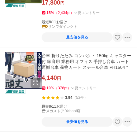
17,800
円
15
%
（
2,434
pt
）
要エントリー
最短8/11お届け
サンワダイレクト
最安値を見る
台車 折りたたみ コンパクト 150kg キャスター
付 家庭用 業務用 オフィス 手押し台車 カート
運搬台車 荷物カート スチール台車 PH1504 *
4,140
円
10
%
（
376
pt
）
要エントリー
3.94
（
52
件
）
最短8/11お届け
メガストア Yahoo!店
最安値を見る