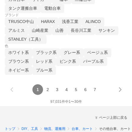
タンク運搬台車
電動台車
ブランド
TRUSCO中山
HARAX
浅香工業
ALINCO
アルミス
山崎産業
山善
長谷川工業
サンキン
STANLEY（工具）
色
ホワイト系
ブラック系
グレー系
ベージュ系
ブラウン系
レッド系
ピンク系
パープル系
ネイビー系
ブルー系
1
2
3
4
5
6
7
97,031
件中
1
〜
30
件
ページ上部に戻る
トップ
DIY、工具
物流、運搬用
台車、カート
その他台車、カート