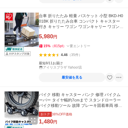
台車 折りたたみ 軽量 バスケット 小型 BKD-H0
01BK 折りたたみ台車 コンパクト キャスター
付き キャリー ワゴン ワゴンキャリー ワゴン台
車 運搬台車 家庭用
5,980
円
15
%
（
815
pt
）
要エントリー
4.46
（
35
件
）
最短8/11お届け
アイリスプラザ Yahoo!店
最安値を見る
バイク 移動 キャスター パンク 修理 バイクム
ーバー タイヤ幅約7cmまで スタンドローラー
バイク移動ツール 故障 ブレーキ固着車両 移動
時 自転
おトク
38
%OFF価格
1,480
円