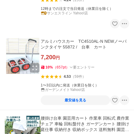
4.24
（
25
件
）
12時までの注文で当日発送（休業日を除く）
サンエスライン Yahoo!店
アルミハウスカー TC4510AL-N NEWノーパ
ンクタイヤ 55872 / 台車 カート
7,200
円
10
%
（
657
pt
）
要エントリー
4.53
（
59
件
）
1〜3日以内に発送（休業日を除く）
ガーデンメイトYahoo!店
最安値を見る
腰掛け台車 園芸用カート 作業車 回転式 農作業
チェア 車輪 回転盤付き ガーデンカート 腰掛け
庭仕事 収納付き 収納ボックス 送料無料 園芸カ