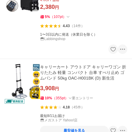
4
%OFF価格
2,380
円
5
%
（
107
pt
）
4.43
（
14
件
）
1〜3日以内に発送（休業日を除く）
Labbingshop
キャリーカート アウトドア キャリーワゴン 折
りたたみ 軽量 コンパクト 台車 すべり止め ゴ
ムバンド 50kg OAC-H001BK (D) 新生活
3,908
円
10
%
（
355
pt
）
要エントリー
4.18
（
45
件
）
最短8/11お届け
メガストア Yahoo!店
最安値を見る