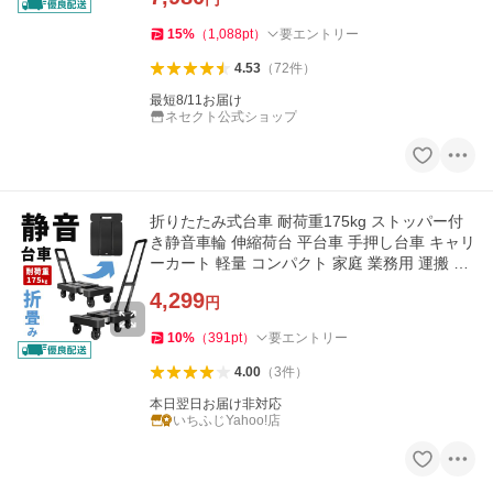
15
%
（
1,088
pt
）
要エントリー
4.53
（
72
件
）
最短8/11お届け
ネセクト公式ショップ
折りたたみ式台車 耐荷重175kg ストッパー付
き静音車輪 伸縮荷台 平台車 手押し台車 キャリ
ーカート 軽量 コンパクト 家庭 業務用 運搬 防
災 送料無料
4,299
円
10
%
（
391
pt
）
要エントリー
4.00
（
3
件
）
本日翌日お届け非対応
いちふじYahoo!店