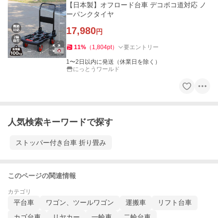
【日本製】オフロード台車 デコボコ道対応 ノ
ーパンクタイヤ
17,980
円
11
%
（
1,804
pt
）
要エントリー
1〜2日以内に発送（休業日を除く）
にっとうワールド
人気検索キーワードで探す
ストッパー付き台車 折り畳み
このページの関連情報
カテゴリ
平台車
ワゴン、ツールワゴン
運搬車
リフト台車
カゴ台車
リヤカー
一輪車
二輪台車