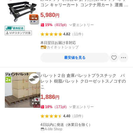
コン キャリーカート コンテナ用カート 運搬 台
車 平台車 爆買
5,980
円
15
%
（
815
pt
）
要エントリー
4.82
（
11
件
）
本日翌日お届け非対応
カイネットショップ
最安値を見る
パレット２台 倉庫パレットプラスチック パ
レット 樹脂パレット クローゼットスノコすの
こ
1,886
円
10
%
（
171
pt
）
要エントリー
4.40
（
10
件
）
4日以内に発送（休業日を除く）
A-life Shop