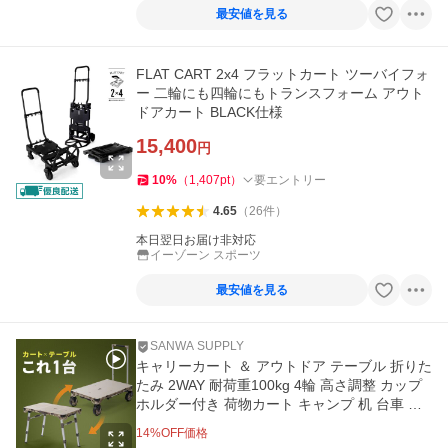
最安値を見る
FLAT CART 2x4 フラットカート ツーバイフォ
ー 二輪にも四輪にもトランスフォーム アウト
ドアカート BLACK仕様
15,400
円
10
%
（
1,407
pt
）
要エントリー
4.65
（
26
件
）
本日翌日お届け非対応
イーゾーン スポーツ
最安値を見る
SANWA SUPPLY
キャリーカート ＆ アウトドア テーブル 折りた
たみ 2WAY 耐荷重100kg 4輪 高さ調整 カップ
ホルダー付き 荷物カート キャンプ 机 台車 ベ
ージュ 100-TRL002BG
14
%OFF価格