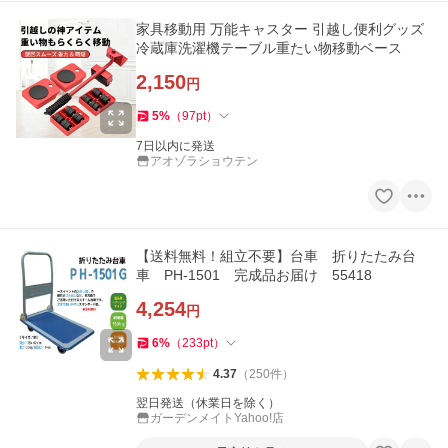
家具移動用 万能キャスター 引越し便利グッズ
冷蔵庫洗濯機テーブル重たい物移動ベース
2,150
円
5
%
（
97
pt
）
7日以内に発送
アオゾラショウテン
【送料無料！組立不要】台車 折りたたみ台
車 PH-1501 完成品お届け 55418
4,254
円
6
%
（
233
pt
）
4.37
（
250
件
）
翌日発送（休業日を除く）
ガーデンメイトYahoo!店