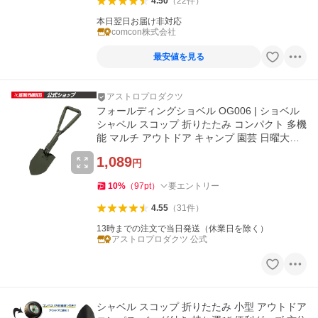
4.50
（
22
件
）
本日翌日お届け非対応
comcon株式会社
最安値を見る
アストロプロダクツ
フォールディングショベル OG006 | ショベル
シャベル スコップ 折りたたみ コンパクト 多機
能 マルチ アウトドア キャンプ 園芸 日曜大工
アストロプロダクツ
1,089
円
10
%
（
97
pt
）
要エントリー
4.55
（
31
件
）
13時までの注文で当日発送（休業日を除く）
アストロプロダクツ 公式
シャベル スコップ 折りたたみ 小型 アウトドア