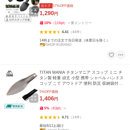
ンプ 車載 大雪 球根
おトク
57
%OFF価格
1,290
円
10
%
（
116
pt
）
要エントリー
4.41
（
44
件
）
14時までの注文で当日発送（休業日を除く）
SHOP KURANO
TITAN MANIA チタンマニア スコップ ミニ チ
タン製 軽量 頑丈 小型 携帯 シャベル ハンドス
コップ こて アウトドア 便利 防災 収納袋付き
キャンプ用品
5
%OFF価格
1,406
円
5
%
（
63
pt
）
4.71
（
14
件
）
最短8/11お届け