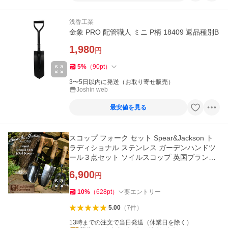
浅香工業
金象 PRO 配管職人 ミニ P柄 18409 返品種別B
1,980
円
5
%
（
90
pt
）
3〜5日以内に発送（お取り寄せ販売）
Joshin web
最安値を見る
スコップ フォーク セット Spear&Jackson ト
ラディショナル ステンレス ガーデンハンドツ
ール３点セット ソイルスコップ 英国ブランド
ギフト
6,900
円
10
%
（
628
pt
）
要エントリー
5.00
（
7
件
）
13時までの注文で当日発送（休業日を除く）