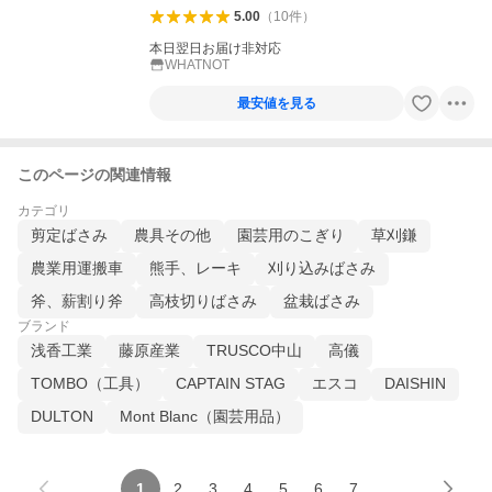
5.00
（
10
件
）
本日翌日お届け非対応
WHATNOT
最安値を見る
このページの関連情報
カテゴリ
剪定ばさみ
農具その他
園芸用のこぎり
草刈鎌
農業用運搬車
熊手、レーキ
刈り込みばさみ
斧、薪割り斧
高枝切りばさみ
盆栽ばさみ
ブランド
浅香工業
藤原産業
TRUSCO中山
高儀
TOMBO（工具）
CAPTAIN STAG
エスコ
DAISHIN
DULTON
Mont Blanc（園芸用品）
1
2
3
4
5
6
7