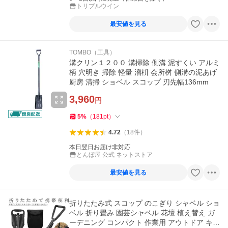
トリプルウイン
最安値を見る
TOMBO（工具）
溝クリン１２００ 溝掃除 側溝 泥すくい アルミ
柄 穴明き 掃除 軽量 溜枡 会所桝 側溝の泥あげ
厨房 清掃 ショベル スコップ 刃先幅136mm
3,960
円
5
%
（
181
pt
）
4.72
（
18
件
）
本日翌日お届け非対応
とんぼ屋 公式 ネットストア
最安値を見る
折りたたみ式 スコップ のこぎり シャベル ショ
ベル 折り畳み 園芸シャベル 花壇 植え替え ガ
ーデニング コンパクト 作業用 アウトドア キャ