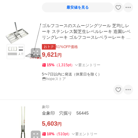
最安値を見る
ゴルフコースのスムージングツール 芝均しレ
ーキ ステンレス製芝生レベルレーキ 造園レベ
リングレーキ ゴルフコースレベラーレーキ 農
場、芝生、庭園、ゴル
おトク
61
%OFF価格
9,621
円
15
%
（
1,315
pt
）
要エントリー
5〜7日以内に発送（休業日を除く）
hopeストア
象印
金象印 穴掘り 56445
5,603
円
10
%
（
510
pt
）
要エントリー