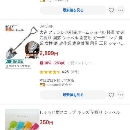
Legare-factory
最安値を見る
DAISHIN
大進 ステンレス剣先ホームショベル 軽量 丈夫
穴掘り 園芸 シャベル 園芸用 ガーデニング 農
業 女性 庭 農作業 家庭菜園 用具 工具 シャベル
園芸用
2,899
円
10
%
（
263
pt
）
要エントリー
4.25
（
8
件
）
本日翌日お届け非対応
comcon株式会社
最安値を見る
しゃもじ型スコップ キッズ 芋掘り ショベル
350
円