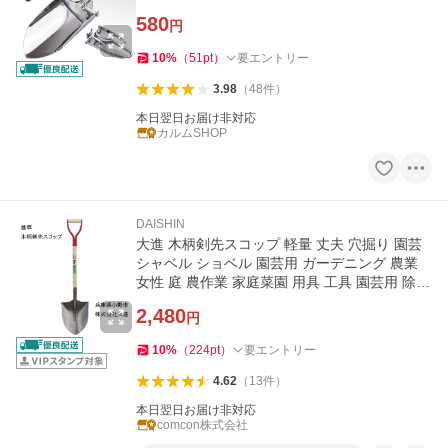
580
円
10
%
（
51
pt
）
要エントリー
3.98
（
48
件
）
本日翌日お届け非対応
カルムSHOP
DAISHIN
大進 木柄剣先スコップ 軽量 丈夫 穴掘り 園芸
シャベル ショベル 園芸用 ガーデニング 農業
女性 庭 農作業 家庭菜園 用具 工具 園芸用 除雪
雪 ユキ
2,480
円
10
%
（
224
pt
）
要エントリー
4.62
（
13
件
）
本日翌日お届け非対応
comcon株式会社