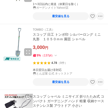
1〜3日以内に発送（休業日を除く）
ガーデンメイトYahoo!店
最安値を見る
TOMBO（工具）
スコップ 日工 トンボ印 シルバーロング ミニ
丸形 １０５０ｍｍ 園芸 シャベル
3,000
円
5
%
（
137
pt
）
4.78
（
9
件
）
本日翌日お届け非対応
とんぼ屋 公式 ネットストア
最安値を見る
スコップ シャベル ミニサイズ 折りたたみ式 コ
ンパクト ガーデニング ハンド 軽量 収納ケース
ステンレス製 アウトドア 小さい