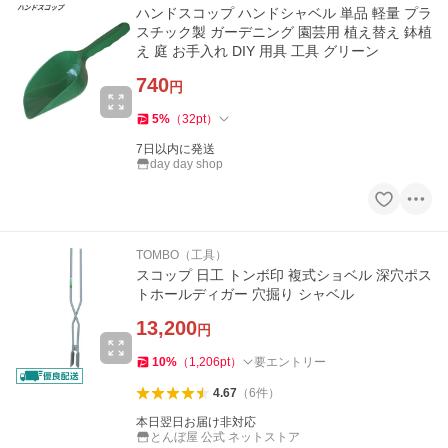
ハンドスコップ ハンドシャベル 単品 軽量 プラ
スチック製 ガーデニング 園芸用 植え替え 鉢植
え 庭 お手入れ DIY 用具 工具 グリーン
740
円
5
%
（
32
pt
）
7日以内に発送
day day shop
TOMBO（工具）
スコップ 日工 トンボ印 複式ショベル 深穴ポス
トホールディガー 穴掘り シャベル
13,200
円
10
%
（
1,206
pt
）
要エントリー
4.67
（
6
件
）
本日翌日お届け非対応
とんぼ屋 公式 ネットストア