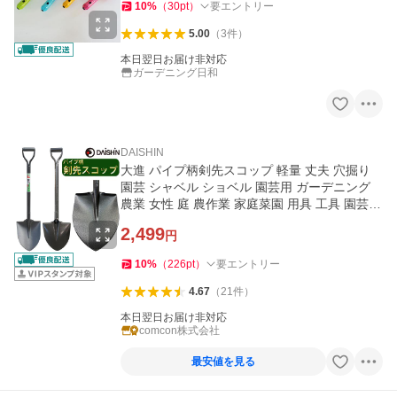
10
%
（
30
pt
）
要エントリー
5.00
（
3
件
）
本日翌日お届け非対応
ガーデニング日和
DAISHIN
大進 パイプ柄剣先スコップ 軽量 丈夫 穴掘り
園芸 シャベル ショベル 園芸用 ガーデニング
農業 女性 庭 農作業 家庭菜園 用具 工具 園芸用
除雪 雪 ユキ
2,499
円
10
%
（
226
pt
）
要エントリー
4.67
（
21
件
）
本日翌日お届け非対応
comcon株式会社
最安値を見る