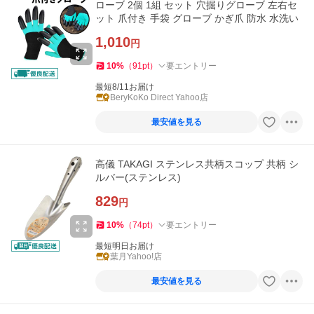
ローブ 2個 1組 セット 穴掘りグローブ 左右セ
ット 爪付き 手袋 グローブ かぎ爪 防水 水洗い
1,010
円
10
%
（
91
pt
）
要エントリー
最短8/11お届け
BeryKoKo Direct Yahoo店
最安値を見る
高儀 TAKAGI ステンレス共柄スコップ 共柄 シ
ルバー(ステンレス)
829
円
10
%
（
74
pt
）
要エントリー
最短明日お届け
葉月Yahoo!店
最安値を見る