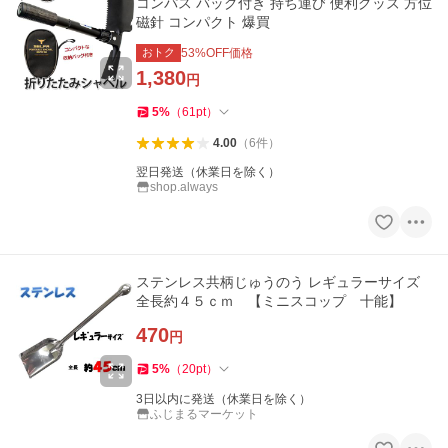
コンパス バッグ付き 持ち運び 便利グッズ 方位
磁針 コンパクト 爆買
おトク
53
%OFF価格
1,380
円
5
%
（
61
pt
）
4.00
（
6
件
）
翌日発送（休業日を除く）
shop.always
ステンレス共柄じゅうのう レギュラーサイズ
全長約４５ｃｍ 【ミニスコップ 十能】
470
円
5
%
（
20
pt
）
3日以内に発送（休業日を除く）
ふじまるマーケット