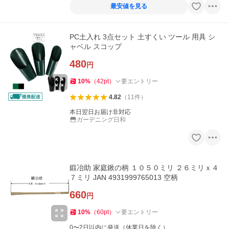
最安値を見る
PC土入れ 3点セット 土すくい ツール 用具 シ
ャベル スコップ
480
円
10
%
（
42
pt
）
要エントリー
4.82
（
11
件
）
本日翌日お届け非対応
ガーデニング日和
鍛冶助 家庭鍬の柄 １０５０ミリ ２６ミリｘ４
７ミリ JAN 4931999765013 空柄
660
円
10
%
（
60
pt
）
要エントリー
0〜2日以内に発送（休業日を除く）