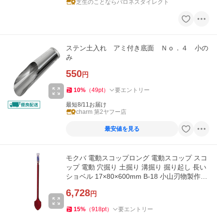
芝生のことならバロネスダイレクト
ステン土入れ アミ付き底面 Ｎｏ．４ 小の
み
550
円
10
%
（
49
pt
）
要エントリー
最短8/11お届け
charm 第2ヤフー店
最安値を見る
モクバ 電動スコップロング 電動スコップ スコ
ップ 電動 穴掘り 土掘り 溝掘り 掘り起し 長い
ショベル 17×80×600mm B-18 小山刃物製作所
4960408005211
6,728
円
15
%
（
918
pt
）
要エントリー