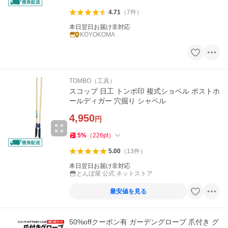
4.71
（
7
件
）
本日翌日お届け非対応
KOYOKOMA
TOMBO（工具）
スコップ 日工 トンボ印 複式ショベル ポストホ
ールディガー 穴掘り シャベル
4,950
円
5
%
（
226
pt
）
5.00
（
13
件
）
本日翌日お届け非対応
とんぼ屋 公式 ネットストア
最安値を見る
50%offクーポン有 ガーデングローブ 爪付き グ