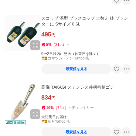
スコップ 深型 プラスコップ 土替え 鉢 プラン
ターに Sサイズ 0.6L
495
円
5
%
（
21
pt
）
0〜2日以内に発送（休業日を除く）
コマツガーデン Yahoo!店
最安値を見る
高儀 TAKAGI ステンレス共柄移植ゴテ
834
円
10
%
（
74
pt
）
要エントリー
最短明日お届け
葉月Yahoo!店
最安値を見る