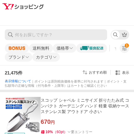
1
送料無料
価格帯
すべての条
ブランド
カテゴリ
21,475
件
おすすめ順
表示
表示情報について
｜ポイントは原則税抜価格を基準に付与されます｜ポイント・支
払額等の正確な情報（付与条件・上限等）はカートをご確認ください
スコップ シャベル ミニサイズ 折りたたみ式 コ
ンパクト ガーデニング ハンド 軽量 収納ケース
ステンレス製 アウトドア 小さい
670
円
10
%
（
60
pt
）
要エントリー