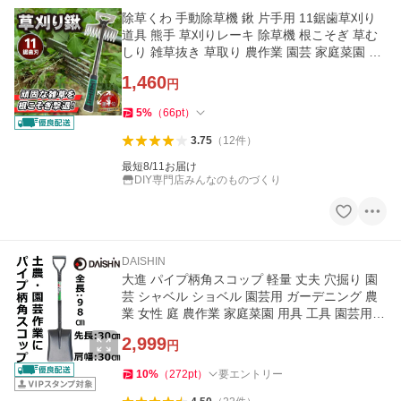
除草くわ 手動除草機 鍬 片手用 11鋸歯草刈り
道具 熊手 草刈りレーキ 除草機 根こそぎ 草む
しり 雑草抜き 草取り 農作業 園芸 家庭菜園 ガ
ーデニング 除草工具
1,460
円
5
%
（
66
pt
）
3.75
（
12
件
）
最短8/11お届け
DIY専門店みんなのものづくり
DAISHIN
大進 パイプ柄角スコップ 軽量 丈夫 穴掘り 園
芸 シャベル ショベル 園芸用 ガーデニング 農
業 女性 庭 農作業 家庭菜園 用具 工具 園芸用
除雪 雪 ユキ
2,999
円
10
%
（
272
pt
）
要エントリー