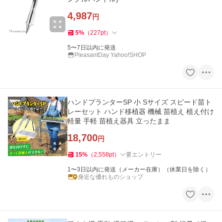
4,987
円
5
%
（
227
pt
）
5〜7日以内に発送
PleasantDay Yahoo!SHOP
ハンドプランターSP 小 Sサイズ スピード苗ト
レーセット ハンド移植器 機械 苗植え 植え付け
軽量 手軽 苗植え器具 立ったまま
18,700
円
15
%
（
2,558
pt
）
要エントリー
1〜3日以内に発送（メーカー在庫）（休業日を除く）
身近な優れものショップ