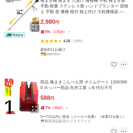
種まき機 種まき 穴あけ 播種機 手動 種まき器
手動 軽量 ステンレス製 ハンドプランター 苗植
え 手動 苗 播種 植付 植え付け 大粒播種器 ハン
ド移植器 定植
2,980
円
5
%
（
135
pt
）
4.28
（
18
件
）
最短8/11お届け
attention
部品 種まきごんべえ用 ボトムゲート 1300388
0 ホッパー部品 向井工業 シB 代引不可
588
円
7
%
（
36
pt
）
5〜7日以内に発送（メーカー在庫）（休業日を除く）
農業用品販売のプラスワイズ