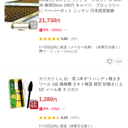
30 株間30cm 190穴 キャベツ、ブロッコリー
に ペーパーポット ニッテン 日本甜菜製糖
21,730
円
5
%
（
996
pt
）
5.00
（
3
件
）
1〜3日以内に発送（メーカー在庫）（休業日を除く）
ザ・タッキーYahoo!店
カリカリくん 白・黒 1本ずつ ハンディ種まき
ツール 1組 播種機 タキイ種苗 模型 砂撒きにも
DZ メール便 ネコポス
1,280
円
6
%
（
69
pt
）
4.25
（
44
件
）
1〜2日以内に発送（休業日を除く）