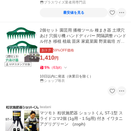
プラスワイズ業者用専門店
最安値を見る
2個セット 園芸用 播種ツール 種まき器 土壌穴
あけ 穴掘り機 ハンドディバー 間隔調整 ハンド
ル付き 移植 植栽 苗床 家庭菜園 野菜栽培 ガー
デニング用品
おトク
59
%OFF価格
1,410
円
5
%
（
63
pt
）
10日以内に発送（休業日を除く）
ショップ唯衣
Iwatani
マツモト 粒状施肥器 ショットくん ST-1型 ス
ライドコマ2個 (1g用・1.5g用) 付き イワタニ
アグリグリーン (zogih)