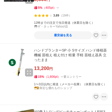
5
%
（
405
pt
）
3.89
（
19
件
）
12時までの注文で当日発送（休業日を除く）
ザ・タッキーYahoo!店
最安値を見る
ハンドプランターSP 小 Sサイズ ハンド移植器
機械 苗植え 植え付け 軽量 手軽 苗植え器具 立
ったまま
13,200
円
15
%
（
1,806
pt
）
要エントリー
1〜3日以内に発送（メーカー在庫）（休業日を除く）
身近な優れものショップ
(60冊入) ロングピッチチェーンポット LP353-