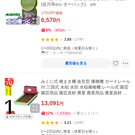
(佐川等orレターパック) zm
17
%OFF価格
6,570
円
6
%
（
360
pt
）
3.88
（
17
件
）
1〜3日以内に発送（休業日を除く）
ザ・タッキーYahoo!店
最安値を見る
みくに式 種まき機 改良型 播種機 ガードレール
付 三国式 水稲 水田 水稲播種機 レール式 園芸
園芸用品 園芸資材 農業 農業用品 農業資材 た
ねまき サT DZ
13,091
円
12
%
（
1,433
pt
）
要エントリー
4.21
（
14
件
）
1〜2日以内に発送（休業日を除く）