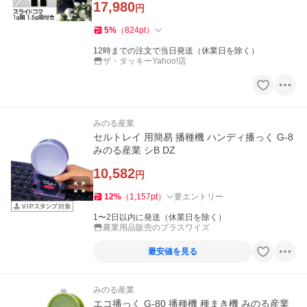
17,980
円
5
%
（
824
pt
）
12時までの注文で当日発送（休業日を除く）
ザ・タッキーYahoo!店
みのる産業
セルトレイ 用簡易 播種機 ハンディ播っく G-8
みのる産業 シB DZ
10,582
円
12
%
（
1,157
pt
）
要エントリー
1〜2日以内に発送（休業日を除く）
農業用品販売のプラスワイズ
最安値を見る
みのる産業
エコ播っく G-80 播種機 種まき機 みのる産業