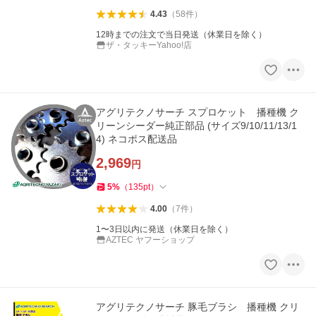
4.43
（
58
件
）
12時までの注文で当日発送（休業日を除く）
ザ・タッキーYahoo!店
アグリテクノサーチ スプロケット 播種機 ク
リーンシーダー純正部品 (サイズ9/10/11/13/1
4) ネコポス配送品
2,969
円
5
%
（
135
pt
）
4.00
（
7
件
）
1〜3日以内に発送（休業日を除く）
AZTEC ヤフーショップ
アグリテクノサーチ 豚毛ブラシ 播種機 クリ