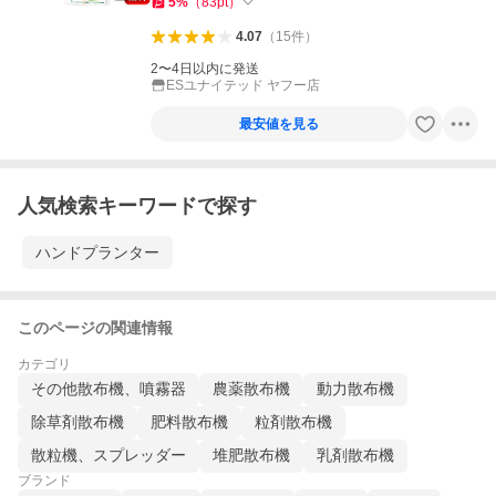
5
%
（
83
pt
）
4.07
（
15
件
）
2〜4日以内に発送
ESユナイテッド ヤフー店
最安値を見る
人気検索キーワードで探す
ハンドプランター
このページの関連情報
カテゴリ
その他散布機、噴霧器
農薬散布機
動力散布機
除草剤散布機
肥料散布機
粒剤散布機
散粒機、スプレッダー
堆肥散布機
乳剤散布機
ブランド