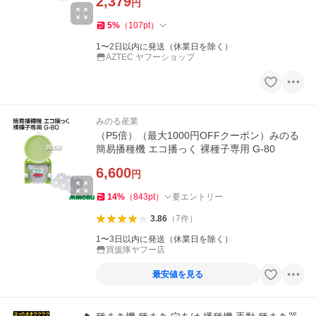
2,379
円
5
%
（
107
pt
）
1〜2日以内に発送（休業日を除く）
AZTEC ヤフーショップ
みのる産業
（P5倍）（最大1000円OFFクーポン）みのる
簡易播種機 エコ播っく 裸種子専用 G-80
6,600
円
14
%
（
843
pt
）
要エントリー
3.86
（
7
件
）
1〜3日以内に発送（休業日を除く）
買援隊ヤフー店
最安値を見る