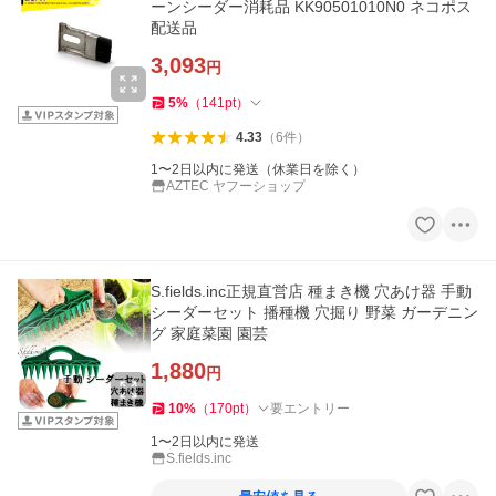
ーンシーダー消耗品 KK90501010N0 ネコポス
配送品
3,093
円
5
%
（
141
pt
）
4.33
（
6
件
）
1〜2日以内に発送（休業日を除く）
AZTEC ヤフーショップ
S.fields.inc正規直営店 種まき機 穴あけ器 手動
シーダーセット 播種機 穴掘り 野菜 ガーデニン
グ 家庭菜園 園芸
1,880
円
10
%
（
170
pt
）
要エントリー
1〜2日以内に発送
S.fields.inc