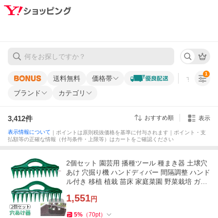
1
送料無料
価格帯
すべての条
ブランド
カテゴリ
3,412
件
おすすめ順
表示
表示情報について
｜ポイントは原則税抜価格を基準に付与されます｜ポイント・支
払額等の正確な情報（付与条件・上限等）はカートをご確認ください
2個セット 園芸用 播種ツール 種まき器 土壌穴
あけ 穴掘り機 ハンドディバー 間隔調整 ハンド
ル付き 移植 植栽 苗床 家庭菜園 野菜栽培 ガー
デニング用品
1,551
円
5
%
（
70
pt
）