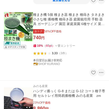
最安値を見る
種まき機 5個 種まき器 種まき 種蒔き タネまき
小さな種 播種機 種蒔き器 庭園栽培用 手動 器
具 ガーデニング 園芸 家庭菜園 6種サイズ 菜園
ツール
おトク
58
%OFF価格
740
円
10
%
（
65
pt
）
要エントリー
3.33
（
3
件
）
本日翌日お届け非対応
SHOP KURANO
みのる産業
ハンディ播っく G-8 または G-12 コート種子専
用 セルトレイ用簡易播種機 みのる産業 zm
23
%OFF価格
8,860
円