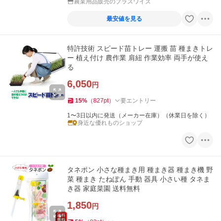
農業用品販売のプラスワイズ
最安値を見る
特許技術 スピード苗トレー 運搬 苗 種まきトレ
ー 植え付け 農作業 肩紐 作業効率 両手が使え
る
6,050
円
15
%
（
827
pt
）
要エントリー
1〜3日以内に発送（メーカー在庫）（休業日を除く）
身近な優れものショップ
タネポン 小さな種まき用 種まき器 種まき機 野
菜 種まき たねぽん 手動 器具 小さい種 タネま
き器 家庭菜園 送料無料
1,850
円