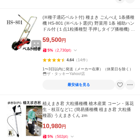
(※種子適応ベルト付) 種まき ごんべえ 1条播種
機 HS-801 (※ベルト選択) 野菜用 1条 補助ハン
ドル付 (１点1粒播種型 手押しタイプ播種機) 向
井工業
59,500
円
5
%
（
2,730
pt
）
4.64
（
14
件
）
1〜3日以内に発送（メーカー在庫）（休業日を除く）
ザ・タッキーYahoo!店
最安値を見る
植えまき君 大粒播種機 槍木産業 コーン・落花
生・枝豆などに (簡易播種機 植まき君 大粒播
種器) うえまきくん zm
10,980
円
5
%
（
502
pt
）