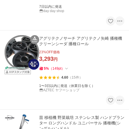
7日以内に発送
day day shop
アグリテクノサーチ アグリテクノ矢崎 播種機
クリーンシーダ 播種ロール
23
%OFF価格
3,293
円
5
%
（
149
pt
）
4.60
（
15
件
）
1〜3日以内に発送（休業日を除く）
AZTEC ヤフーショップ
苗 移植機 野菜栽培 ステンレス製 ハンドプラン
ター ロングハンドル ユニバーサル 播種機(シ
ングルハンドル)