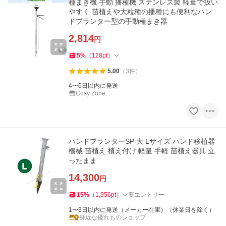
種まき機 手動 播種機 ステンレス製 軽量で扱い
やすく 苗植えや大粒種の播種にも便利なハン
ドプランター型の手動種まき器
2,814
円
5
%
（
128
pt
）
5.00
（
3
件
）
4〜6日以内に発送
Cosy Zone
ハンドプランターSP 大 Lサイズ ハンド移植器
機械 苗植え 植え付け 軽量 手軽 苗植え器具 立
ったまま
14,300
円
15
%
（
1,956
pt
）
要エントリー
1〜3日以内に発送（メーカー在庫）（休業日を除く）
身近な優れものショップ