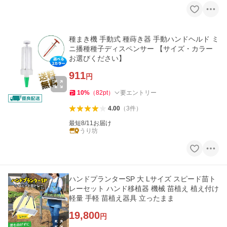
種まき機 手動式 種蒔き器 手動ハンドヘルド ミ
ニ播種種子ディスペンサー 【サイズ・カラー
お選びください】
911
円
10
%
（
82
pt
）
要エントリー
4.00
（
3
件
）
最短8/11お届け
うり坊
ハンドプランターSP 大 Lサイズ スピード苗ト
レーセット ハンド移植器 機械 苗植え 植え付け
軽量 手軽 苗植え器具 立ったまま
19,800
円