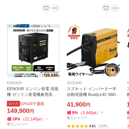
EENOUR
SUZUKID
S
EENOUR エンジン発電 溶接
スズキッド インバーター半
機 ガソリン発電機兼用溶接
自動溶接機 Buddy140 SBD-1
機 発電機 ウエルダー 最大4.
40＋専用ワイヤー付き (100V
S
41,900
50
%OFF価格
おトク
円
0kVA AC出力 100V/120A ア
200V兼用/ノンガス専用) [ス
149,900
円
ーク溶接 42kg軽量 イーノウ
ター電器 SUZUKID]
9
%
（
3,445
pt
）
DK4600iW
要エントリー
18
%
（
21,145
pt
）
要エントリー
4.81
（
16
件
）