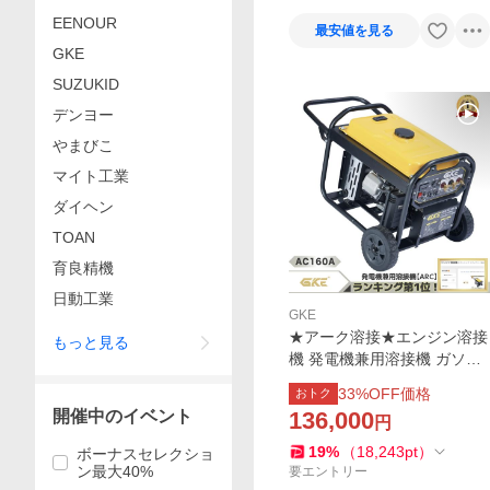
EENOUR
最安値を見る
GKE
SUZUKID
デンヨー
やまびこ
マイト工業
ダイヘン
TOAN
育良精機
日動工業
GKE
★アーク溶接★エンジン溶接
もっと見る
機 発電機兼用溶接機 ガソリ
ンエンジン溶接機 100V GKE
33
%OFF価格
おトク
-AC160A アーク溶接 3.5kVA
開催中のイベント
136,000
円
AC 160A 溶接棒1.4〜4.0mm
19
%
（
18,243
pt
）
ボーナスセレクショ
ン最大40%
要エントリー