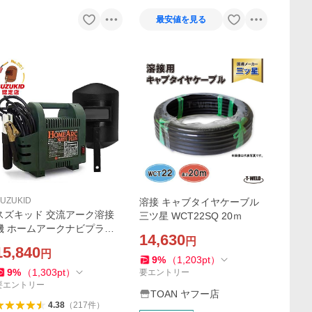
最安値を見る
UZUKID
溶接 キャブタイヤケーブル
スズキッド 交流アーク溶接
三ツ星 WCT22SQ 20ｍ
機 ホームアークナビプラス
14,630
円
KH-41NP/SKH-42NP (100V
15,840
円
15A/低電圧溶接棒専用) [スタ
9
%
（
1,203
pt
）
ー電器 SUZUKID]
9
%
（
1,303
pt
）
要エントリー
要エントリー
TOAN ヤフー店
4.38
（
217
件
）