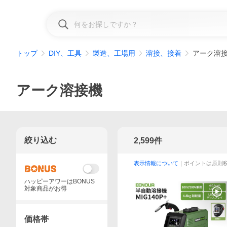
トップ
DIY、工具
製造、工場用
溶接、接着
アーク溶
アーク溶接機
絞り込む
2,599
件
表示情報について
｜ポイントは原則
ハッピーアワーはBONUS
対象商品がお得
価格帯