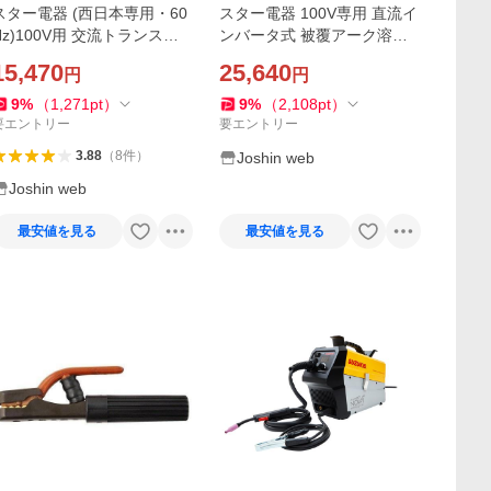
スター電器 (西日本専用・60
スター電器 100V専用 直流イ
Hz)100V用 交流トランス式
ンバータ式 被覆アーク溶接
ホームアークナビプラス 60H
機 アイマックス60 スズキッ
15,470
25,640
円
円
z スズキッド SUZUKID 被覆
ド SUZUKID 被覆アーク溶接
アーク溶接機 SKH-42NP 返
機 SIM-60 返品種別B
9
%
（
1,271
pt
）
9
%
（
2,108
pt
）
品種別B
要エントリー
要エントリー
3.88
（
8
件
）
Joshin web
Joshin web
最安値を見る
最安値を見る