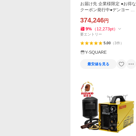
お届け先 企業様限定 ●お得な
クーポン発行中●デンヨー 防
音型エンジン溶接機 GAW-19
374,246
円
0ES2 (発電機兼用型/セル式)
GAW190ES2 発電機 溶接機
9
%
（
12,273
pt
）
GAW190ES2
要エントリー
5.00
（
3
件
）
Y-SQUARE
最安値を見る