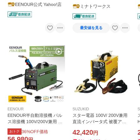
EENOUR公式 Yahoo!店
ミナトワークス
最安値を見る
EENOUR
SUZUKID
S
EENOUR半自動溶接機 パル
スター電器 100V/ 200V兼用
ス溶接機 100V/200V兼用 ア
直流インバータ式 被覆アー
ルミ溶接 1台5役 使用率60％
ク溶接機 アイマックス120
42,420
36
%OFF価格
おトク
円
160A ガス/ノンガスMIG MM
スズキッド SUZUKID 被覆ア
56,980
円