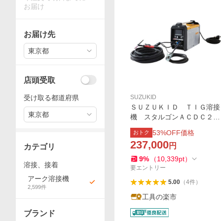
お届け
お届け先
東京都
店頭受取
受け取る都道府県
SUZUKID
ＳＵＺＵＫＩＤ ＴＩＧ溶接
東京都
機 スタルゴンＡＣＤＣ２０
０ STG-200ACDC≪イチオ
53
%OFF価格
おトク
シ≫
237,000
円
カテゴリ
9
%
（
10,339
pt
）
溶接、接着
要エントリー
アーク溶接機
5.00
（
4
件
）
2,599
件
工具の楽市
ブランド