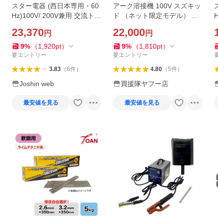
スター電器 (西日本専用・60
アーク溶接機 100V スズキッ
Hz)100V/ 200V兼用 交流トラ
ド （ネット限定モデル） ST
ンス式 被覆アーク溶接機 ス
K-80 直流インバーター スタ
23,370
22,000
円
円
ターク120 スズキッド SUZU
ー電器 スティッキー
KID 被覆アーク溶接機 SSC-1
9
%
（
1,920
pt
）
9
%
（
1,810
pt
）
22 返品種別B
要エントリー
要エントリー
3.83
（
6
件
）
4.80
（
5
件
）
Joshin web
買援隊ヤフー店
最安値を見る
最安値を見る