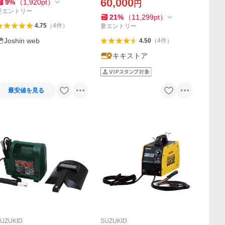
KID 被覆アーク溶接機 SSC-1
溶接棒(mm)1.4〜3.2
60,000
9
%
（
1,920
pt
）
円
21 返品種別B
要エントリー
21
%
（
11,299
pt
）
4.75
（
4
件
）
要エントリー
Joshin web
4.50
（
4
件
）
キキストア
最安値を見る
UZUKID
SUZUKID