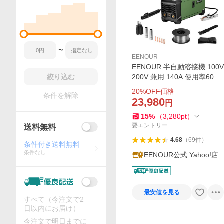
〜
EENOUR
EENOUR 半自動溶接機 100V
絞り込む
200V 兼用 140A 使用率60％
LED高精細表示 自動仕様調
20
%OFF価格
条件を解除
整 知能チップ制御 ノンガス
23,980
円
ストラップ付き 工事用 MIG1
15
%
（
3,280
pt
）
40P+
要エントリー
送料無料
4.68
（
69
件
）
条件付き送料無料
条件なし
EENOUR公式 Yahoo!店
最安値を見る
すべて（今注文で2
日以内にお届け）
今注文で明日までに