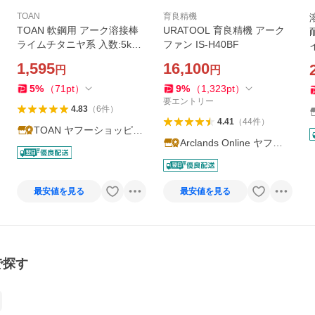
TOAN
育良精機
TOAN 軟鋼用 アーク溶接棒
URATOOL 育良精機 アーク
ライムチタニヤ系 入数:5kg
ファン IS-H40BF
イ
(線径:TW-4426 2.6mm/TW-4
1,595
16,100
円
円
432 3.2mm) 適合型番:Z-44
0
NS−03Hi ゼロード44
5
%
（
71
pt
）
9
%
（
1,323
pt
）
要エントリー
4.83
（
6
件
）
4.41
（
44
件
）
TOAN ヤフーショッピン
Arclands Online ヤフー
グ店
店
最安値を見る
最安値を見る
で探す