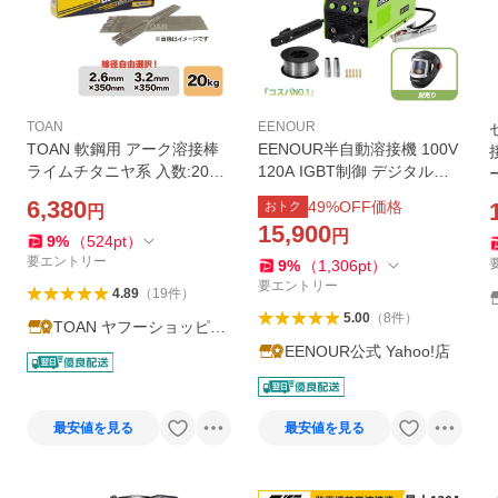
TOAN
EENOUR
TOAN 軟鋼用 アーク溶接棒
EENOUR半自動溶接機 100V
ライムチタニヤ系 入数:20kg
120A IGBT制御 デジタル表
(線径: TW-4426 2.6mm/TW-
示 アーク溶接 tig mma mig
6,380
49
%OFF価格
おトク
円
4432 3.2mm) 適合型番:Z-44
ノンガス DIY 初心者 イーノ
15,900
円
NS−03Hi ゼロード44
ウ MIG120L
9
%
（
524
pt
）
要エントリー
9
%
（
1,306
pt
）
要エントリー
4.89
（
19
件
）
5.00
（
8
件
）
TOAN ヤフーショッピン
グ店
EENOUR公式 Yahoo!店
最安値を見る
最安値を見る