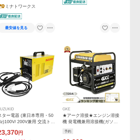
ミナトワークス
最安値を見る
UZUKID
GKE
スター電器 (東日本専用・50
★アーク溶接★エンジン溶接
Hz)100V/ 200V兼用 交流トラ
機 発電機兼用溶接機(ガソリ
ンス式 被覆アーク溶接機 ス
ンエンジン) アーク溶接 100
23,370
予約
円
ターク120 スズキッド SUZU
V 最大出力1.0kVA DC120A