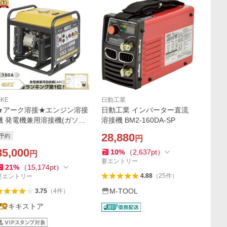
GKE
日動工業
★アーク溶接★エンジン溶接
日動工業 インバーター直流
機 発電機兼用溶接機(ガソリ
溶接機 BM2-160DA-SP
ンエンジン) アーク溶接 100
28,880
予約
円
V 2.0kVA DC 溶接定格出力電
流(DC160A) 溶接棒2.0〜4.0
85,000
10
%
（
2,637
pt
）
円
mm
要エントリー
21
%
（
15,174
pt
）
4.88
（
25
件
）
要エントリー
M-TOOL
3.75
（
4
件
）
キキストア