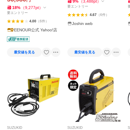
A TIG プロ者 工事用 DIY MI
ーク溶接機 SIM-120 返品種
9
%
（
3,488
pt
）
G160P
別B
要エントリー
18
%
（
9,277
pt
）
要エントリー
4.67
（
6
件
）
4.00
（
6
件
）
Joshin web
EENOUR公式 Yahoo!店
最安値を見る
最安値を見る
SUZUKID
SUZUKID
S