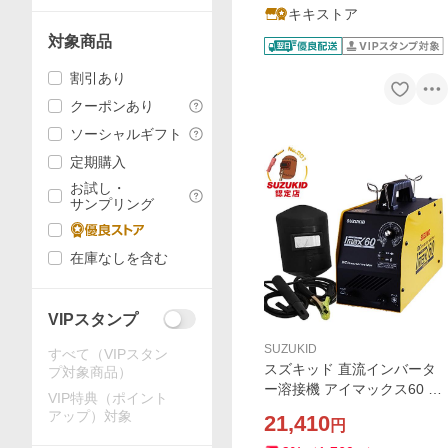
キキストア
対象商品
割引あり
クーポンあり
ソーシャルギフト
定期購入
お試し・
サンプリング
在庫なしを含む
VIPスタンプ
SUZUKID
すべて（VIPスタン
スズキッド 直流インバータ
プ対象商品）
ー溶接機 アイマックス60 SI
VIP特典（ポイント
M-60 (100V専用) [スター電
アップ）対象
21,410
円
器 SUZUKID IMAX60 PSE E