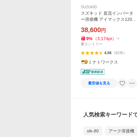
SUZUKID
スズキッド 直流インバータ
ー溶接機 アイマックス120 S
IM-120 (単相100V/200V兼
38,600
円
用) [スター電器 SUZUKID 直
流溶接機 PSE EMI]
9
%
（
3,174
pt
）
要エントリー
4.56
（
62
件
）
ミナトワークス
最安値を見る
人気検索キーワード
stk-80
アーク溶接機