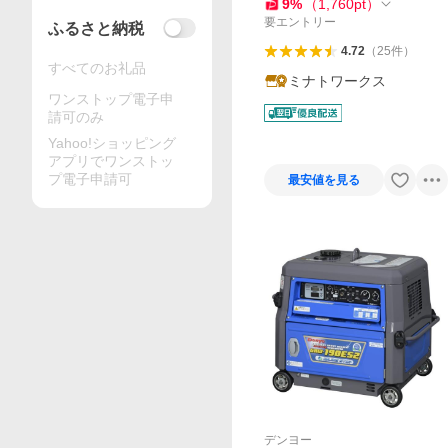
MI 取得]
9
%
（
1,760
pt
）
要エントリー
ふるさと納税
4.72
（
25
件
）
すべてのお礼品
ミナトワークス
ワンストップ電子申
請可のみ
Yahoo!ショッピング
アプリでワンストッ
プ電子申請可
最安値を見る
デンヨー