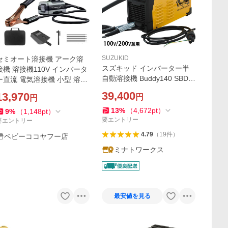
SUZUKID
セミオート溶接機 アーク溶
スズキッド インバーター半
接機 溶接機110V インバータ
自動溶接機 Buddy140 SBD-1
ー直流 電気溶接機 小型 溶接
40 (100V200V兼用/ノンガス
家庭用ポータブル 軽量 強力
39,400
13,970
円
円
専用) [スター電器 SUZUKID]
絶縁 初心者向け 110V
13
%
（
4,672
pt
）
9
%
（
1,148
pt
）
要エントリー
要エントリー
4.79
（
19
件
）
ベビーココヤフー店
ミナトワークス
最安値を見る