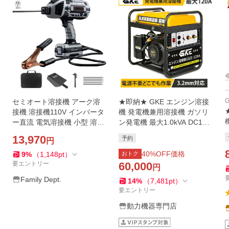
セミオート溶接機 アーク溶
★即納★ GKE エンジン溶接
接機 溶接機110V インバータ
機 発電機兼用溶接機 ガソリ
ー直流 電気溶接機 小型 溶接
ン発電機 最大1.0kVA DC120
家庭用ポータブル 軽量 強力
A アーク溶接 正弦波出力 AC
13,970
予約
円
絶縁 初心者向け 110V
100V 小型軽量 初心者対応
家庭用
40
%OFF価格
9
%
（
1,148
pt
）
おトク
要エントリー
60,000
円
Family Dept.
14
%
（
7,481
pt
）
要エントリー
動力機器専門店