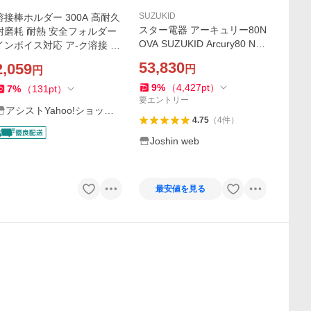
SUZUKID
溶接棒ホルダー 300A 高耐久
スター電器 アーキュリー80N
耐磨耗 耐熱 安全フォルダー
OVA SUZUKID Arcury80 NO
ンボイス対応 ア-ク溶接 ホ
VA SAYI-80N 返品種別B
ルダー 溶接ホルダ s-300 sh3
53,830
2,059
円
円
0 tw300
9
%
（
4,427
pt
）
7
%
（
131
pt
）
要エントリー
アシストYahoo!ショッピ
4.75
（
4
件
）
ング店
Joshin web
最安値を見る