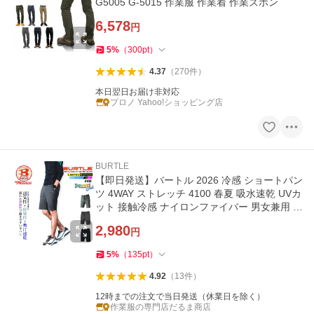
G5005 G-5015 作業服 作業着 作業ズボン
6,578
円
5
%
（
300
pt
）
4.37
（
270
件
）
本日翌日お届け非対応
プロノ Yahoo!ショッピング店
BURTLE
【即日発送】バートル 2026 冷感 ショートパン
ツ 4WAY ストレッチ 4100 春夏 吸水速乾 UVカ
ット 接触冷感 ナイロンファイバー 男女兼用 4
099シリーズ
2,980
円
5
%
（
135
pt
）
4.92
（
13
件
）
12時までの注文で当日発送（休業日を除く）
作業服の専門店だるま商店