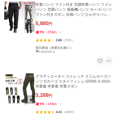
作業パンツ ファン付き 空調作業パンツ ファン
パンツ 空調パンツ 扇風機パンツ カーゴパンツ
ファン付きズボン 冷感パンツ ひんやりパンツ
熱中症対策
5,880
円
5
%
（
269
pt
）
3.88
（
25
件
）
翌日発送（休業日を除く）
Lifesmile-a
グラディエーター ストレッチ スリムカーゴパ
ンツ Gカーゴ スタイリッシュ G5005 G-5015
作業服 作業着 作業ズボン
3,289
円
5
%
（
149
pt
）
4.43
（
496
件
）