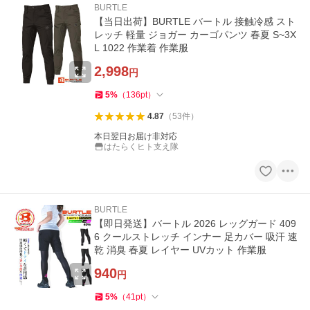
BURTLE
【当日出荷】BURTLE バートル 接触冷感 スト
レッチ 軽量 ジョガー カーゴパンツ 春夏 S~3X
L 1022 作業着 作業服
2,998
円
5
%
（
136
pt
）
4.87
（
53
件
）
本日翌日お届け非対応
はたらくヒト支え隊
BURTLE
【即日発送】バートル 2026 レッグガード 409
6 クールストレッチ インナー 足カバー 吸汗 速
乾 消臭 春夏 レイヤー UVカット 作業服
940
円
5
%
（
41
pt
）