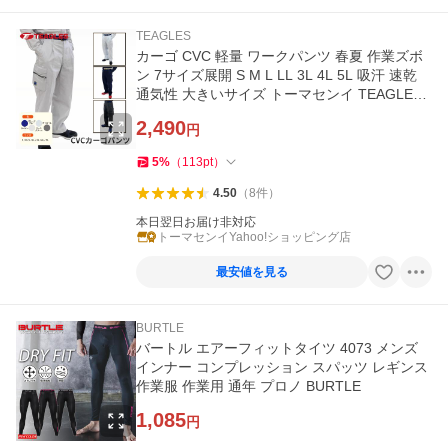
TEAGLES
カーゴ CVC 軽量 ワークパンツ 春夏 作業ズボ
ン 7サイズ展開 S M L LL 3L 4L 5L 吸汗 速乾
通気性 大きいサイズ トーマセンイ TEAGLES
5461 爆買
2,490
円
5
%
（
113
pt
）
4.50
（
8
件
）
本日翌日お届け非対応
トーマセンイYahoo!ショッピング店
最安値を見る
BURTLE
バートル エアーフィットタイツ 4073 メンズ
インナー コンプレッション スパッツ レギンス
作業服 作業用 通年 プロノ BURTLE
1,085
円