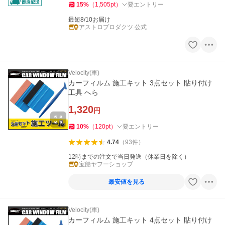
15
%
（
1,505
pt
）
要エントリー
最短8/10お届け
アストロプロダクツ 公式
Velocity(車)
カーフィルム 施工キット 3点セット 貼り付け
工具 へら
1,320
円
10
%
（
120
pt
）
要エントリー
4.74
（
93
件
）
12時までの注文で当日発送（休業日を除く）
宝船ヤフーショップ
最安値を見る
Velocity(車)
カーフィルム 施工キット 4点セット 貼り付け