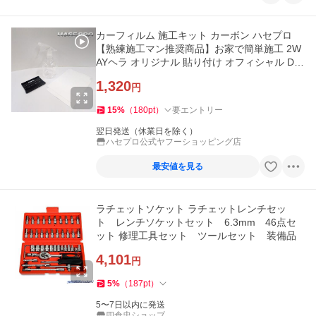
カーフィルム 施工キット カーボン ハセプロ
【熟練施工マン推奨商品】お家で簡単施工 2W
AYヘラ オリジナル 貼り付け オフィシャル DIY
施工キット DIY-1
1,320
円
15
%
（
180
pt
）
要エントリー
翌日発送（休業日を除く）
ハセプロ公式ヤフーショッピング店
最安値を見る
ラチェットソケット ラチェットレンチセッ
ト レンチソケットセット 6.3mm 46点セ
ット 修理工具セット ツールセット 装備品
4,101
円
5
%
（
187
pt
）
5〜7日以内に発送
四倉忠ショップ