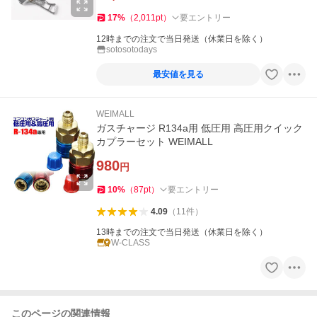
17
%
（
2,011
pt
）
要エントリー
12時までの注文で当日発送（休業日を除く）
sotosotodays
最安値を見る
WEIMALL
ガスチャージ R134a用 低圧用 高圧用クイック
カプラーセット WEIMALL
980
円
10
%
（
87
pt
）
要エントリー
4.09
（
11
件
）
13時までの注文で当日発送（休業日を除く）
W-CLASS
このページの関連情報