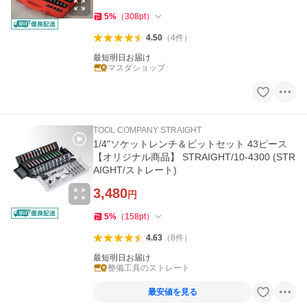
5
%
（
308
pt
）
4.50
（
4
件
）
最短明日お届け
マスダショップ
TOOL COMPANY STRAIGHT
1/4"ソケットレンチ＆ビットセット 43ピース
【オリジナル商品】 STRAIGHT/10-4300 (STR
AIGHT/ストレート)
3,480
円
5
%
（
158
pt
）
4.63
（
8
件
）
最短明日お届け
整備工具のストレート
最安値を見る