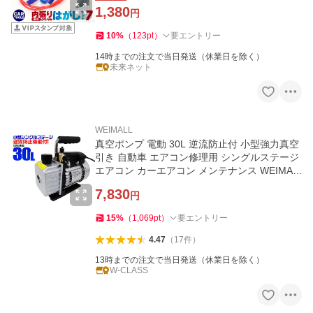
1,380
円
10
%
（
123
pt
）
要エントリー
14時までの注文で当日発送（休業日を除く）
未来ネット
WEIMALL
真空ポンプ 電動 30L 逆流防止付 小型強力真空
引き 自動車 エアコン修理用 シングルステージ
エアコン カーエアコン メンテナンス WEIMAL
L
7,830
円
15
%
（
1,069
pt
）
要エントリー
4.47
（
17
件
）
13時までの注文で当日発送（休業日を除く）
W-CLASS