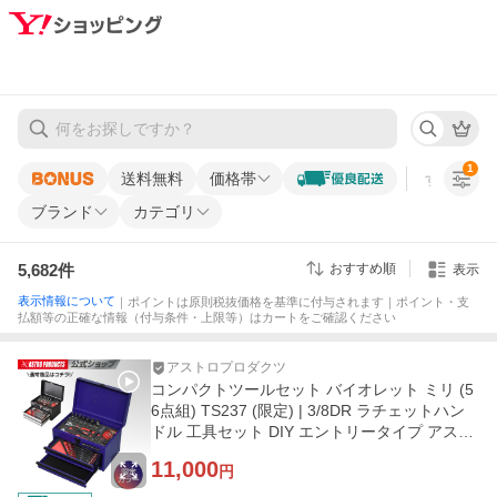
1
送料無料
価格帯
すべての条
ブランド
カテゴリ
5,682
件
おすすめ順
表示
表示情報について
｜ポイントは原則税抜価格を基準に付与されます｜ポイント・支
払額等の正確な情報（付与条件・上限等）はカートをご確認ください
アストロプロダクツ
コンパクトツールセット バイオレット ミリ (5
6点組) TS237 (限定) | 3/8DR ラチェットハン
ドル 工具セット DIY エントリータイプ アスト
ロプロダクツ
11,000
円