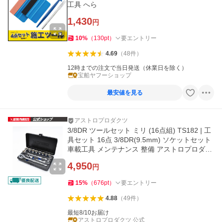
工具 へら
1,430
円
10
%
（
130
pt
）
要エントリー
4.69
（
48
件
）
12時までの注文で当日発送（休業日を除く）
宝船ヤフーショップ
最安値を見る
アストロプロダクツ
3/8DR ツールセット ミリ (16点組) TS182 | 工
具セット 16点 3/8DR(9.5mm) ソケットセット
車載工具 メンテナンス 整備 アストロプロダク
ツ
4,950
円
15
%
（
676
pt
）
要エントリー
4.88
（
49
件
）
最短8/10お届け
アストロプロダクツ 公式