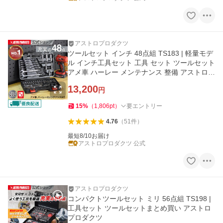
アストロプロダクツ
ツールセット インチ 48点組 TS183 | 軽量モデ
ル インチ工具セット 工具 セット ツールセット
アメ車 ハーレー メンテナンス 整備 アストロプ
ロダクツ
13,200
円
15
%
（
1,806
pt
）
要エントリー
4.76
（
51
件
）
最短8/10お届け
アストロプロダクツ 公式
アストロプロダクツ
コンパクトツールセット ミリ 56点組 TS198 |
工具セット ツールセットまとめ買い アストロ
プロダクツ