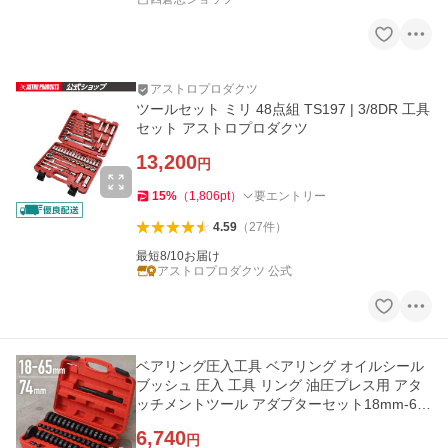
アストロプロダクツ
ツールセット ミリ 48点組 TS197 | 3/8DR 工具
セット アストロプロダクツ
13,200
円
15
%
（
1,806
pt
）
要エントリー
4.59
（
27
件
）
最短8/10お届け
アストロプロダクツ 公式
ベアリング圧入工具 ベアリング オイルシール
ブッシュ 圧入 工具 リング 油圧プレス用 アタ
ッチメントツール アダプターセット18mm-65
mm / 74mm
6,740
円