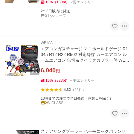
10
%
（
180
pt
）
要エントリー
2〜3日以内に発送
STKショップ
WEIMALL
エアコンガスチャージ マニホールドゲージ R1
34a R12 R22 R502 対応冷媒 カーエアコン ル
ームエアコン 缶切＆クイックカプラー付 WEI
MALL
6,040
円
15
%
（
823
pt
）
要エントリー
4.32
（
25
件
）
13時までの注文で当日発送（休業日を除く）
W-CLASS
ステアリングプーラー ハーモニックバランサ