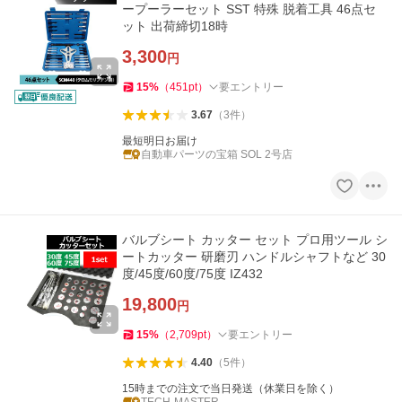
ープーラーセット SST 特殊 脱着工具 46点セ
ット 出荷締切18時
3,300
円
15
%
（
451
pt
）
要エントリー
3.67
（
3
件
）
最短明日お届け
自動車パーツの宝箱 SOL 2号店
バルブシート カッター セット プロ用ツール シ
ートカッター 研磨刃 ハンドルシャフトなど 30
度/45度/60度/75度 IZ432
19,800
円
15
%
（
2,709
pt
）
要エントリー
4.40
（
5
件
）
15時までの注文で当日発送（休業日を除く）