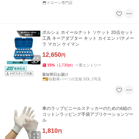
ドローン専門店
ポルシェ ホイールナット ソケット 20点セット
工具 キーアダプター キット カイエン パナメー
ラ マカン ケイマン
12,650
円
15
%
（
1,730
pt
）
要エントリー
最短明日お届け
自動車パーツの宝箱 SOL 2号店
車のラップビニールステッカーのための6組の
コットンラッピング手袋アプリケーションツー
ル
1,810
円