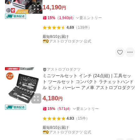
14,190
円
15
%
（
1,940
pt
）
要エントリー
4.69
（
139
件
）
最短8/10お届け
アストロプロダクツ 公式
アストロプロダクツ
ミニツールセット インチ (24点組) | 工具セッ
ト ツールセット コンパクト ラチェットハンド
ル ビット ハーレー アメ車 アストロプロダクツ
4,180
円
15
%
（
571
pt
）
要エントリー
4.93
（
15
件
）
最短8/10お届け
アストロプロダクツ 公式