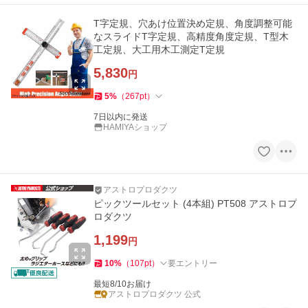
T字定規、穴あけ位置決め定規、角度調整可能
なスライドT字定規、高精度角度定規、T型木
工定規、大工用木工測定T定規
5,830
円
5
%
（
267
pt
）
7日以内に発送
HAMIYAショップ
アストロプロダクツ
ピックツールセット (4本組) PT508 アストロプ
ロダクツ
1,199
円
10
%
（
107
pt
）
要エントリー
最短8/10お届け
アストロプロダクツ 公式