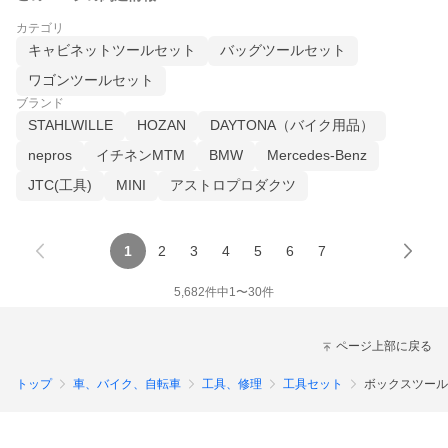
カテゴリ
キャビネットツールセット
バッグツールセット
ワゴンツールセット
ブランド
STAHLWILLE
HOZAN
DAYTONA（バイク用品）
nepros
イチネンMTM
BMW
Mercedes-Benz
JTC(工具)
MINI
アストロプロダクツ
1
2
3
4
5
6
7
5,682
件中
1
〜
30
件
ページ上部に戻る
トップ
車、バイク、自転車
工具、修理
工具セット
ボックスツール