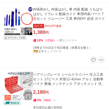
内張剥がし 内張はがし 車 内装 配線 うちばり
はがし ドラレコ 配線ガイド 車用内装パーツ 7
点セット リムーバー 工具 車内DIY 必須 ガイド
おトク
39
%OFF価格
1,380
円
10
%
（
123
pt
）
要エントリー
14時までの注文で当日発送（休業日を除く）
未来ネットワーク
ベアリングレース シールドライバー 圧入工具
セット 17ピース 外形12-42mm アルミ 自動車
バイク 整備 メンテナンス アタッチメント 汎用
修理 交換 ケース付き
2,180
円
5
%
（
98
pt
）
本日翌日お届け非対応