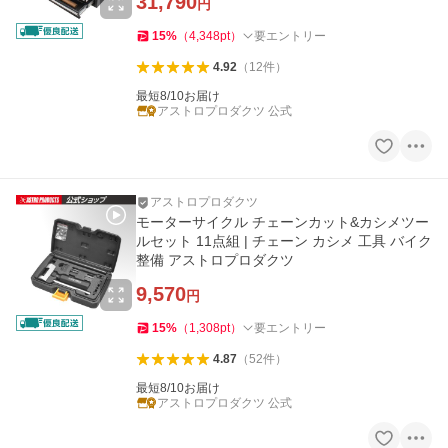
31,790
円
15
%
（
4,348
pt
）
要エントリー
4.92
（
12
件
）
最短8/10お届け
アストロプロダクツ 公式
アストロプロダクツ
モーターサイクル チェーンカット&カシメツー
ルセット 11点組 | チェーン カシメ 工具 バイク
整備 アストロプロダクツ
9,570
円
15
%
（
1,308
pt
）
要エントリー
4.87
（
52
件
）
最短8/10お届け
アストロプロダクツ 公式