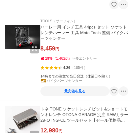
TOOLS（サーフィン）
ハーレー用 インチ工具 44pcs セット ソケット
レンチハーレー 工具 Moto Tools 整備 バイクパ
ーツセンター
8,459
円
19
%
（
1,462
pt
）
要エントリー
4.26
（
185
件
）
14時までの注文で当日発送（休業日を除く）
バイクパーツセンター
最安値を見る
トネ TONE ソケットレンチビット&ショートモ
ンキレンチ OTONA GARAGE 別注 RAWカラー
29-OTNG-CL ツールセット【セール価格品は
返品・交換不可】
12,980
円