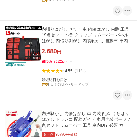
TECH-MASTER
内張りはがし セット 車 内装はがし 内装 工具
19点セット ヘラ クリップ リムーバー パネル
はがし 内張り剥がし 内装剥がし 自動車 車内
2,680
円
5
%
（
122
pt
）
4.55
（
11
件
）
最短明日お届け
HURRYUPハリーアップ
内張剥がし 内張はがし 車 内装 配線 うちばり
はがし ドラレコ 配線ガイド 車用内装パーツ 7
点セット リムーバー 工具 車内DIY 必須 ガ
おトク
39
%OFF価格