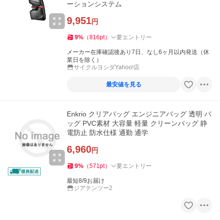
ーションシステム
9,951
円
9
%
（
816
pt
）
要エントリー
メーカー在庫確認後あり7日、なし6ヶ月以内発送（休
業日を除く）
サイクルヨシダYahoo!店
最安値を見る
Enkrio クリアバッグ エンジニアバッグ 透明 バ
ッグ PVC素材 大容量 軽量 クリーンバッグ 静
電防止 防水仕様 通勤 通学
6,960
円
9
%
（
571
pt
）
要エントリー
最短8/9お届け
ジアテンツー2