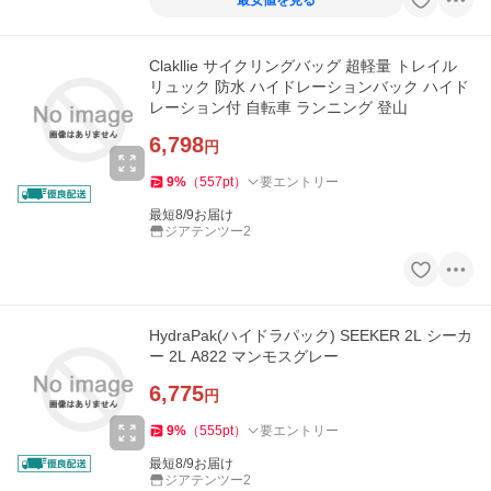
最安値を見る
Clakllie サイクリングバッグ 超軽量 トレイル
リュック 防水 ハイドレーションバック ハイド
レーション付 自転車 ランニング 登山
6,798
円
9
%
（
557
pt
）
要エントリー
最短8/9お届け
ジアテンツー2
HydraPak(ハイドラパック) SEEKER 2L シーカ
ー 2L A822 マンモスグレー
6,775
円
9
%
（
555
pt
）
要エントリー
最短8/9お届け
ジアテンツー2