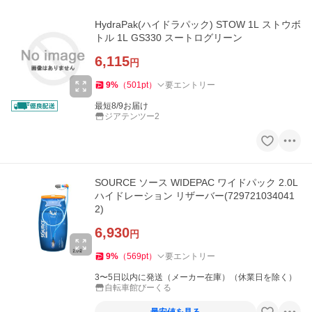
HydraPak(ハイドラパック) STOW 1L ストウボ
トル 1L GS330 スートログリーン
6,115
円
9
%
（
501
pt
）
要エントリー
最短8/9お届け
ジアテンツー2
SOURCE ソース WIDEPAC ワイドパック 2.0L
ハイドレーション リザーバー(729721034041
2)
6,930
円
9
%
（
569
pt
）
要エントリー
3〜5日以内に発送（メーカー在庫）（休業日を除く）
自転車館びーくる