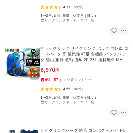
4.37
（
59
件
）
1〜3日以内に発送（休業日を除く）
サイクリングネット・ヤフー店
リュックサック サイクリング バッグ 自転車 ロ
ードバイク 高 通気性 軽量 多機能 バックパッ
ク 登山 旅行 通勤 通学 20-25L 送料無料 MALE
ROADS MLS2310
6,970
円
9
%
（
571
pt
）
要エントリー
4.55
（
86
件
）
1〜3日以内に発送（休業日を除く）
サイクリングネット・ヤフー店
サイクリングバッグ 軽量 コンパクト ハイドレ