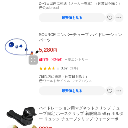
2〜3日以内に発送（メーカー在庫）（休業日を除く）
Cycleroad
最安値を見る
SOURCE コンバーチューブ ハイドレーション
パーツ
5,280
円
9
%
（
434
pt
）
要エントリー
3.67
（
3
件
）
7日以内に発送（休業日を除く）
ワールドサイクル-ウェアハウス
最安値を見る
ハイドレーション用マグネットクリップ チュ
ーブ固定 ホースクリップ 着脱簡単 磁石 ホルダ
ー リュック チューブクリップ ウォーターボト
ル 給水 LP-WBMC155