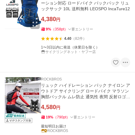
ーション対応 ロードバイク バックパック リュ
ックサック 10L 送料無料 LEOSPO IncaTure12
4,380
円
9
%
（
358
pt
）
要エントリー
4.40
（
82
件
）
1〜3日以内に発送（休業日を除く）
サイクリングネット・ヤフー店
ROCKBROS
リュック ハイドレーション パック ナイロン ア
ウトドア サイクリング ロードバイク マラソン
胸部バックル ムレ防止 通気性 夜間 反射ロゴ
収納袋 ロックブロス
4,580
円
19
%
（
790
pt
）
要エントリー
最短明日お届け
ROCKBROS