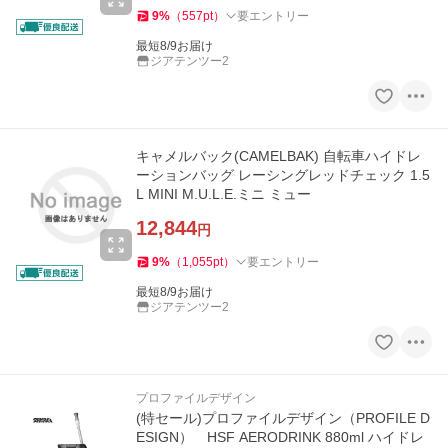
9
%
（
557
pt
）
要エントリー
最短8/9お届け
ジアテンツー2
キャメルバック(CAMELBAK) 自転車ハイドレ
ーションバッグ レーシングレッドチェック 1.5
L MINI M.U.L.E.ミニ ミュー
12,844
円
9
%
（
1,055
pt
）
要エントリー
最短8/9お届け
ジアテンツー2
プロファイルデザイン
(特セール)プロファイルデザイン（PROFILE D
ESIGN） HSF AERODRINK 880ml ハイドレ