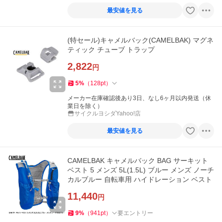
最安値を見る
(特セール)キャメルバック(CAMELBAK) マグネ
ティック チューブ トラップ
2,822
円
5
%
（
128
pt
）
メーカー在庫確認後あり3日、なし6ヶ月以内発送（休
業日を除く）
サイクルヨシダYahoo!店
最安値を見る
CAMELBAK キャメルバック BAG サーキット
ベスト 5 メンズ 5L(1.5L) ブルー メンズ ノーチ
カルブルー 自転車用 ハイドレーション ベスト
11,440
円
9
%
（
941
pt
）
要エントリー