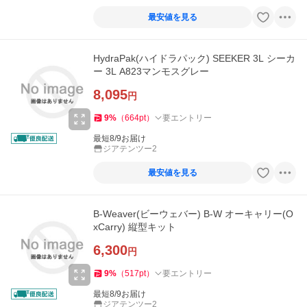
最安値を見る
HydraPak(ハイドラパック) SEEKER 3L シーカ
ー 3L A823マンモスグレー
8,095
円
9
%
（
664
pt
）
要エントリー
最短8/9お届け
ジアテンツー2
最安値を見る
B-Weaver(ビーウェバー) B-W オーキャリー(O
xCarry) 縦型キット
6,300
円
9
%
（
517
pt
）
要エントリー
最短8/9お届け
ジアテンツー2