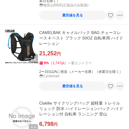
業日を除く）
物見山RIDE(正規品のみ取扱)
最安値を見る
CAMELBAK キャメルバック BAG チェースレ
ース 4 ベスト ブラック 50OZ 自転車用 ハイド
レーション
21,252
円
9
%
（
1,747
pt
）
要エントリー
2〜3日以内に発送（メーカー在庫）（休業日を除く）
Cycleroad
最安値を見る
Clakllie サイクリングバッグ 超軽量 トレイル
リュック 防水 ハイドレーションバック ハイド
レーション付 自転車 ランニング 登山
6,798
円