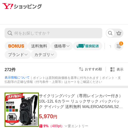
1
送料無料
価格帯
すべての条
ブランド
カテゴリ
272
件
おすすめ順
表示
表示情報について
｜ポイントは原則税抜価格を基準に付与されます｜ポイント・支
払額等の正確な情報（付与条件・上限等）はカートをご確認ください
サイクリングバッグ（専用レインカバー付き）
10L-12L 6カラー リュックサック バックパッ
ク デイバッグ 送料無料 MALEROADS/MLS201
3
5,970
円
9
%
（
489
pt
）
要エントリー