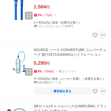
1,584
円
5
%
（
71
pt
）
2〜4日以内に発送（休業日を除く）
バイシクルショップ DRIFT
SOURCE ソース CONVERTUBE コンバーチュ
ーブ 新(7297210340641)ハイドレーション
5,280
円
9
%
（
434
pt
）
要エントリー
3〜5日以内に発送（メーカー在庫）（休業日を除く）
自転車館びーくる
最安値を見る
(特セール)キャメルバック(CAMELBAK) クラッ
クス 1.5L リザーバー