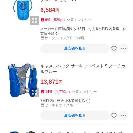
6,584
円
9
%
（
539
pt
）
要エントリー
メーカー在庫確認後あり3日、なし6ヶ月以内発送（休
業日を除く）
サイクルヨシダYahoo!店
最安値を見る
キャメルバック サーキットベスト 5 ノーチカ
ルブルー
13,871
円
14
%
（
1,770
pt
）
要エントリー
7日以内に発送（休業日を除く）
ワールドサイクル
最安値を見る