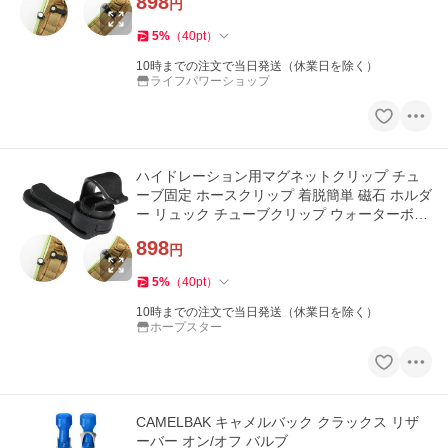
898
円
5
%
（
40
pt
）
10時までの注文で当日発送（休業日を除く）
ライフパワーショップ
ハイドレーション用マグネットクリップ チュ
ーブ固定 ホースクリップ 着脱簡単 磁石 ホルダ
ー リュック チューブクリップ ウォーターボト
ル 給水 HOP-WBMC155
898
円
5
%
（
40
pt
）
10時までの注文で当日発送（休業日を除く）
ホープスター
CAMELBAK キャメルバック クラックス リザ
ーバー オン/オフ バルブ