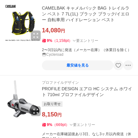
CAMELBAK キャメルバック BAG トレイルラ
ン ベスト 7 7L(1L) ブラック ブラック/イエロ
ー 自転車用 ハイドレーション ベスト
14,080
円
9
%
（
1,158
pt
）
要エントリー
2〜3日以内に発送（メーカー在庫）（休業日を除く）
Cycleroad
最安値を見る
プロファイルデザイン
PROFILE DESIGN エアロ HC システム ホワイ
ト 710ml プロファイルデザイン
お取り寄せ
8,150
円
9
%
（
669
pt
）
要エントリー
メーカー在庫確認後あり3日、なし3ヶ月以内発送（休