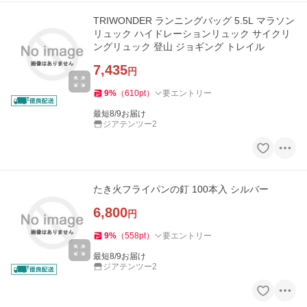
TRIWONDER ランニングバッグ 5.5L マラソン
リュック ハイドレーションリュック サイクリ
ングリュック 登山 ジョギング トレイル
7,435
円
9
%
（
610
pt
）
要エントリー
最短8/9お届け
ジアテンツー2
たき火フライパンの釘 100本入 シルバー
6,800
円
9
%
（
558
pt
）
要エントリー
最短8/9お届け
ジアテンツー2