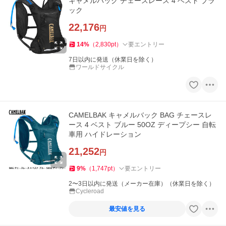
キャメルバック チェースレース 4 ベスト ブラ
ック
22,176
円
14
%
（
2,830
pt
）
要エントリー
7日以内に発送（休業日を除く）
ワールドサイクル
CAMELBAK キャメルバック BAG チェースレ
ース 4 ベスト ブルー 50OZ ディープシー 自転
車用 ハイドレーション
21,252
円
9
%
（
1,747
pt
）
要エントリー
2〜3日以内に発送（メーカー在庫）（休業日を除く）
Cycleroad
最安値を見る