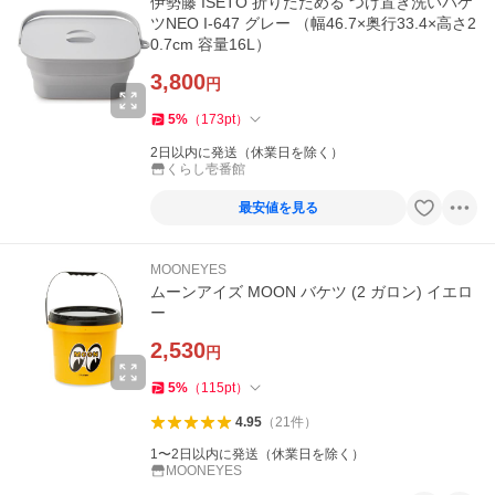
伊勢藤 ISETO 折りたためる つけ置き洗いバケ
ツNEO I-647 グレー （幅46.7×奥行33.4×高さ2
0.7cm 容量16L）
3,800
円
5
%
（
173
pt
）
2日以内に発送（休業日を除く）
くらし壱番館
最安値を見る
MOONEYES
ムーンアイズ MOON バケツ (2 ガロン) イエロ
ー
2,530
円
5
%
（
115
pt
）
4.95
（
21
件
）
1〜2日以内に発送（休業日を除く）
MOONEYES