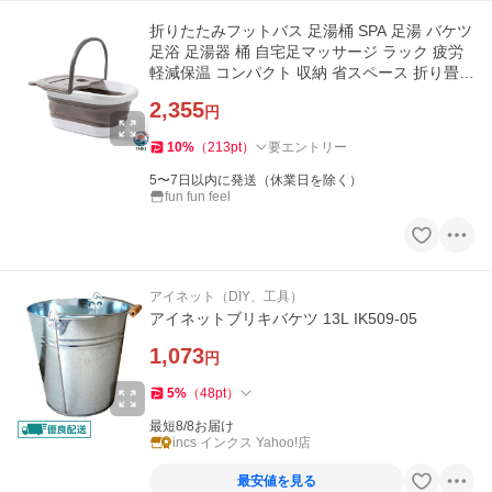
折りたたみフットバス 足湯桶 SPA 足湯 バケツ
足浴 足湯器 桶 自宅足マッサージ ラック 疲労
軽減保温 コンパクト 収納 省スペース 折り畳み
足湯用バケ-T
2,355
円
10
%
（
213
pt
）
要エントリー
5〜7日以内に発送（休業日を除く）
fun fun feel
アイネット（DIY、工具）
アイネットブリキバケツ 13L IK509-05
1,073
円
5
%
（
48
pt
）
最短8/8お届け
incs インクス Yahoo!店
最安値を見る