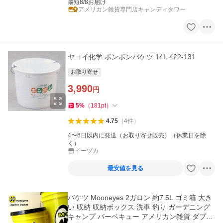
最短8/8お届け
アメリカン雑貨専門店キャンディタワー
ヤヨイ化学 ポンポンバケツ 14L 422-131
お取り寄せ
3,990
円
5
%
（
181
pt
）
4.75
（
4
件
）
4〜6日以内に発送（お取り寄せ販売）（休業日を除
く）
イーヅカ
最安値を見る
バケツ Mooneyes 2ガロン 約7.5L ゴミ箱 大き
い 収納 収納ボックス 洗車 釣り ガーデニング
キャンプ バーベキュー アメリカン雑貨 ダブル