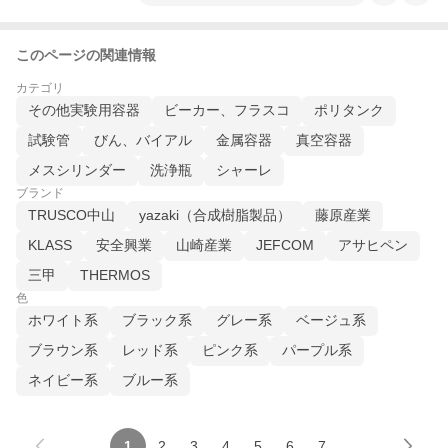
このページの関連情報
カテゴリ
その他実験用容器
ビーカー、フラスコ
ポリタンク
試験管
びん、バイアル
金属容器
真空容器
メスシリンダー
洗浄瓶
シャーレ
ブランド
TRUSCO中山
yazaki（合成樹脂製品）
藤原産業
KLASS
安全興業
山崎産業
JEFCOM
アサヒペン
三甲
THERMOS
色
ホワイト系
ブラック系
グレー系
ベージュ系
ブラウン系
レッド系
ピンク系
パープル系
ネイビー系
ブルー系
1
2
3
4
5
6
7