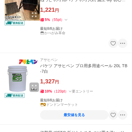
ペンキ 水性
1,221
円
5
%
（
55
pt
）
最短8/8お届け
かべがみ革命
アサヒペン
バケツ アサヒペン プロ用多用途ペール 20L TB
-7白
1,327
円
10
%
（
120
pt
）
要エントリー
最短8/8お届け
ドンドンマーケット
最安値を見る