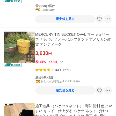
最短8/8お届け
Lanctuary
最安値を見る
MERCURY TIN BUCKET OVAL マーキュリー
ブリキバケツ オーバル フタツキ アメリカン雑
貨 アンティーク
3,630
円
14
%
（
463
pt
）
4.17
（
6
件
）
最短8/8お届け
おしゃれ雑貨店 Fine Dream
最安値を見る
施工道具 （バケツ＆ネット） 簡単 便利 使いや
すい キレイに仕上がる バケツ ネット ばけつ
ねっと のり用バケツ のり入れ 施工 diy 初心者