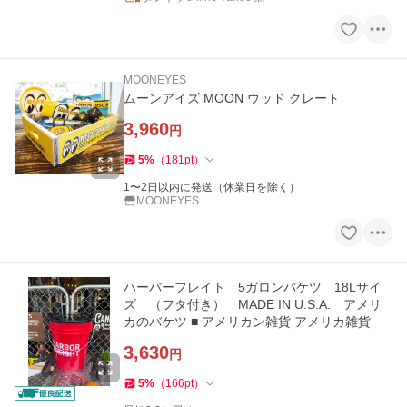
MOONEYES
ムーンアイズ MOON ウッド クレート
3,960
円
5
%
（
181
pt
）
1〜2日以内に発送（休業日を除く）
MOONEYES
ハーバーフレイト 5ガロンバケツ 18Lサイ
ズ （フタ付き） MADE IN U.S.A. アメリ
カのバケツ ■ アメリカン雑貨 アメリカ雑貨
3,630
円
5
%
（
166
pt
）