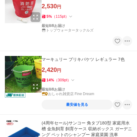
2,530
円
5
%
（
115
pt
）
最短8/8お届け
トップウォータータックルズ
マーキュリー ブリキバケツ レギュラー 7色
2,420
円
14
%
（
309
pt
）
最短8/8お届け
おしゃれ雑貨店 Fine Dream
最安値を見る
(4周年セール)サンコー 角タブ180型 家庭用水
槽 金魚飼育 飼育ケース 収納ボックス ガーデニ
ング ペットのシャンプー 家庭菜園 洗車