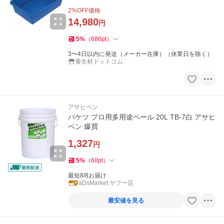
2
%OFF価格
14,980
円
5
%
（
686
pt
）
3〜4日以内に発送（メーカー在庫）（休業日を除く）
養生材ドットコム
アサヒペン
バケツ プロ用多用途ペール 20L TB-7白 アサヒ
ペン 爆買
1,327
円
5
%
（
60
pt
）
最短8/8お届け
aDsMarket ヤフー店
最安値を見る