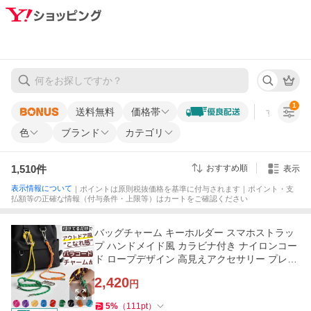
1
送料無料
価格帯
すべての条
色
ブランド
カテゴリ
1,510
件
おすすめ順
表示
表示情報について
｜ポイントは原則税抜価格を基準に付与されます｜ポイント・支
払額等の正確な情報（付与条件・上限等）はカートをご確認ください
バッグチャーム キーホルダー スマホストラッ
プ ハンドメイド風 カラビナ付き ナイロンコー
ド ロープデザイン 高見えアクセサリー プレゼ
ント プチギフト 爆買
2,420
円
5
%
（
111
pt
）