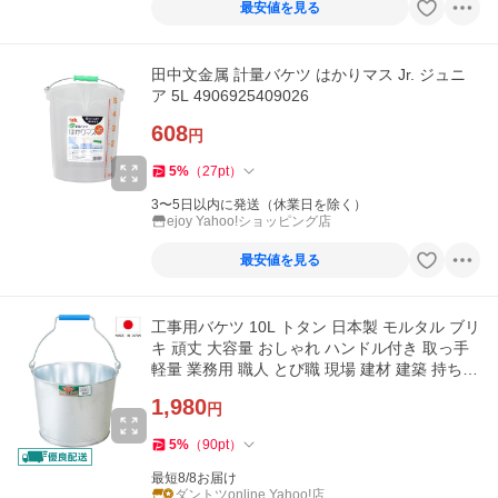
最安値を見る
田中文金属 計量バケツ はかりマス Jr. ジュニ
ア 5L 4906925409026
608
円
5
%
（
27
pt
）
3〜5日以内に発送（休業日を除く）
ejoy Yahoo!ショッピング店
最安値を見る
工事用バケツ 10L トタン 日本製 モルタル ブリ
キ 頑丈 大容量 おしゃれ ハンドル付き 取っ手
軽量 業務用 職人 とび職 現場 建材 建築 持ち運
びやすい 爆買
1,980
円
5
%
（
90
pt
）
最短8/8お届け
ダントツonline Yahoo!店