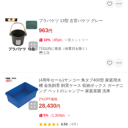
プラバケツ 13型 左官バケツ グレー
963
円
10
%
（
85
pt
）
要エントリー
7日以内に発送（休業日を除く）
玉屋
(4周年セール)サンコー 角タブ400型 家庭用水
槽 金魚飼育 飼育ケース 収納ボックス ガーデニ
ング ペットのシャンプー 家庭菜園 洗車
2
%OFF価格
28,430
円
5
%
（
1,304
pt
）
4.50
（
4
件
）