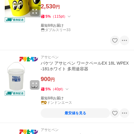
スリー
2,530
円
5
%
（
115
pt
）
最短8/8お届け
ダブルスリー33
アサヒペン
バケツ アサヒペン ワークペールEX 18L WPEX
-181ホワイト 多用途容器
900
円
5
%
（
40
pt
）
最短8/8お届け
ドンドンエース
最安値を見る
アサヒペン