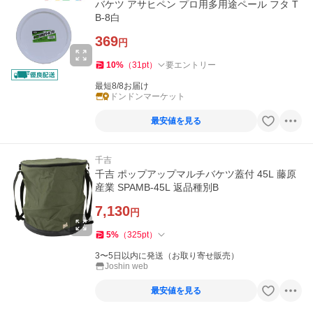
バケツ アサヒペン プロ用多用途ペール フタ T
B-8白
369
円
10
%
（
31
pt
）
要エントリー
最短8/8お届け
ドンドンマーケット
最安値を見る
千吉
千吉 ポップアップマルチバケツ蓋付 45L 藤原
産業 SPAMB-45L 返品種別B
7,130
円
5
%
（
325
pt
）
3〜5日以内に発送（お取り寄せ販売）
Joshin web
最安値を見る