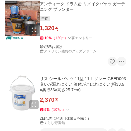
アンティーク ドラム缶 リメイクバケツ ガーデ
ニング プランター
中古
1,320
円
10
%
（
120
pt
）
要エントリー
最短8/8お届け
アメリカン雑貨のグッズファーム
リス シールバケツ 11型 11 L グレー GBED003
臭いが漏れにくい 液体がこぼれにくい(幅33.5
×奥行36×高さ25.7cm)
2,370
円
5
%
（
107
pt
）
2日以内に発送（休業日を除く）
くらし壱番館