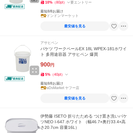
10
%
（
80
pt
）
要エントリー
最短8/8お届け
ドンドンマーケット
最安値を見る
アサヒペン
バケツ ワークペールEX 18L WPEX-181ホワイ
ト 多用途容器 アサヒペン 爆買
900
円
5
%
（
40
pt
）
最短8/8お届け
aDsMarket ヤフー店
最安値を見る
伊勢藤 ISETO 折りたためる つけ置き洗いバケ
ツNEO I-647 ホワイト （幅46.7×奥行33.4×高
さ20.7cm 容量16L）