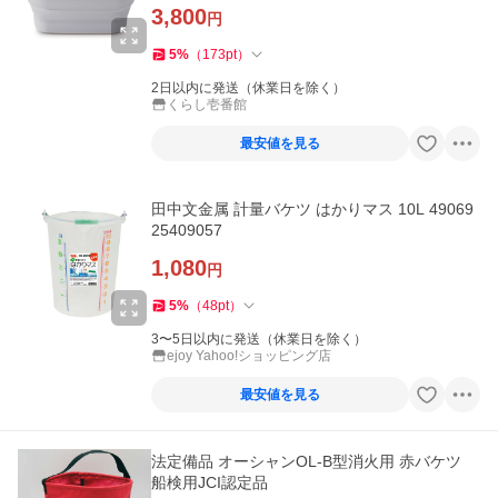
3,800
円
5
%
（
173
pt
）
2日以内に発送（休業日を除く）
くらし壱番館
最安値を見る
田中文金属 計量バケツ はかりマス 10L 49069
25409057
1,080
円
5
%
（
48
pt
）
3〜5日以内に発送（休業日を除く）
ejoy Yahoo!ショッピング店
最安値を見る
法定備品 オーシャンOL-B型消火用 赤バケツ
船検用JCI認定品