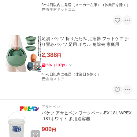
3〜4日以内に発送（メーカー在庫）（休業日を除く）
養生材ドットコム
足湯 バケツ 折りたたみ 足浴器 フットケア 折
り畳みバケツ 足用 ボウル 角除去 家庭用
2,388
円
5
%
（
107
pt
）
4〜6日以内に発送（休業日を除く）
吉道ストア
アサヒペン
バケツ アサヒペン ワークペールEX 18L WPEX
-181ホワイト 多用途容器
900
円