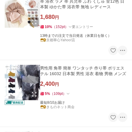
帯 浴衣 ラメ 帯 兵児帯 ふわ くしゅ 全12色 日
本製 ゆかた帯 浴衣帯 無地 レディース
1,680
円
10
%
（
152
pt
）
要エントリー
13時までの注文で当日発送（休業日を除く）
京都華心Yahoo!店
男性用 角帯 簡単 ワンタッチ 作り帯 ポリエス
テル 16032 日本製 男性 浴衣 着物 男物 メンズ
2,400
円
5
%
（
109
pt
）
最短8/10お届け
きものネット商会