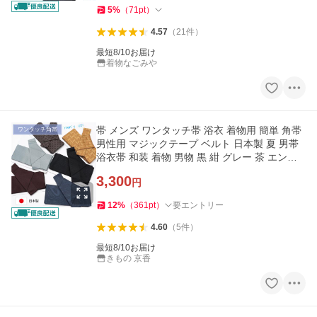
5
%
（
71
pt
）
4.57
（
21
件
）
最短8/10お届け
着物なごみや
帯 メンズ ワンタッチ帯 浴衣 着物用 簡単 角帯
男性用 マジックテープ ベルト 日本製 夏 男帯
浴衣帯 和装 着物 男物 黒 紺 グレー 茶 エンジ
父の日
3,300
円
12
%
（
361
pt
）
要エントリー
4.60
（
5
件
）
最短8/10お届け
きもの 京香