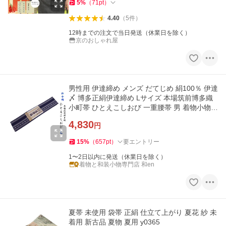
5
%
（
71
pt
）
4.40
（
5
件
）
12時までの注文で当日発送（休業日を除く）
京のおしゃれ屋
男性用 伊達締め メンズ だてじめ 絹100％ 伊達
〆 博多正絹伊達締め Lサイズ 本場筑前博多織
小町帯 ひとえこしおび 一重腰帯 男 着物小物爆
買
4,830
円
15
%
（
657
pt
）
要エントリー
1〜2日以内に発送（休業日を除く）
着物と和装小物専門店 和en
夏帯 未使用 袋帯 正絹 仕立て上がり 夏花 紗 未
着用 新古品 夏物 夏用 y0365