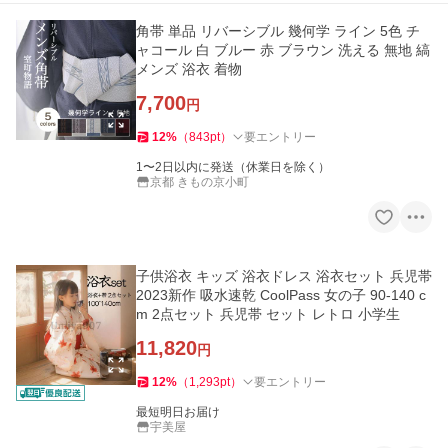
角帯 単品 リバーシブル 幾何学 ライン 5色 チ
ャコール 白 ブルー 赤 ブラウン 洗える 無地 縞
メンズ 浴衣 着物
7,700
円
12
%
（
843
pt
）
要エントリー
1〜2日以内に発送（休業日を除く）
京都 きもの京小町
子供浴衣 キッズ 浴衣ドレス 浴衣セット 兵児帯
2023新作 吸水速乾 CoolPass 女の子 90-140 c
m 2点セット 兵児帯 セット レトロ 小学生
11,820
円
12
%
（
1,293
pt
）
要エントリー
最短明日お届け
宇美屋