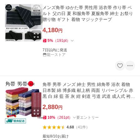
メンズ角帯 ゆかた帯 男性用 浴衣帯 作り帯 ベ
ルト 父の日 夏 和服角帯 夏服角帯 紳士 お祭り
贈り物 ギフト 着物 マジックテープ
4,180
円
5
%
（
191
pt
）
7日以内に発送
龍一ストア
角帯 男帯 メンズ 紳士 男性 綿角帯 浴衣 着物
日本製 綿 博多織 献上柄 両面 リバーシブル 赤
黒 白 緑 藍 茶 灰 紺 剣道 弓道 武道 成人式 袴下
帯 結婚 夏 冬
2,880
円
10
%
（
261
pt
）
要エントリー
4.68
（
41
件
）
最短8/10お届け