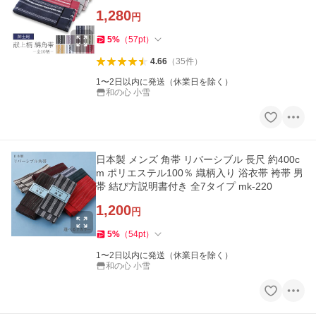
1,280
円
5
%
（
57
pt
）
4.66
（
35
件
）
1〜2日以内に発送（休業日を除く）
和の心 小雪
日本製 メンズ 角帯 リバーシブル 長尺 約400c
m ポリエステル100％ 織柄入り 浴衣帯 袴帯 男
帯 結び方説明書付き 全7タイプ mk-220
1,200
円
5
%
（
54
pt
）
1〜2日以内に発送（休業日を除く）
和の心 小雪