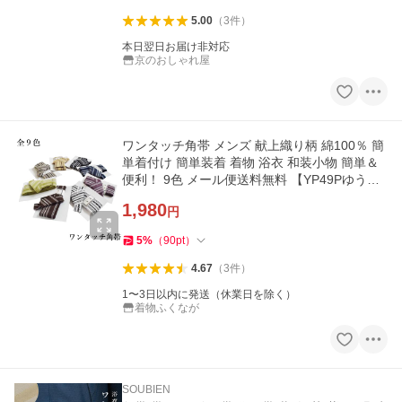
5.00
（
3
件
）
本日翌日お届け非対応
京のおしゃれ屋
ワンタッチ角帯 メンズ 献上織り柄 綿100％ 簡
単着付け 簡単装着 着物 浴衣 和装小物 簡単＆
便利！ 9色 メール便送料無料 【YP49Pゆうパ
ケットOK】
1,980
円
5
%
（
90
pt
）
4.67
（
3
件
）
1〜3日以内に発送（休業日を除く）
着物ふくなが
SOUBIEN