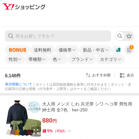
1
送料無料
価格帯
新品・中古
性別
帯種類
色
ブランド
カテゴリ
6,148
件
おすすめ順
表示
表示情報について
｜ポイントは原則税抜価格を基準に付与されます｜ポイント・支
払額等の正確な情報（付与条件・上限等）はカートをご確認ください
大人用 メンズ しわ 兵児帯 シワ ヘコ帯 男性用
紳士用 全7色 her-250
880
円
5
%
（
40
pt
）