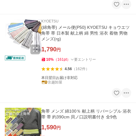
KYOETSU
(綿角帯) メール便{P50} KYOETSU キョウエツ
角帯 帯 日本製 献上柄 綿 男性 浴衣 着物 男物
メンズ(rg)
1,790
円
10
%
（
161
pt
）
要エントリー
4.56
（
162
件
）
本日翌日お届け非対応
京越卸屋
角帯 メンズ 綿100％ 献上柄 リバーシブル 浴衣
帯 帯 約390cm 貝ノ口説明書付き 全9色
1,590
円