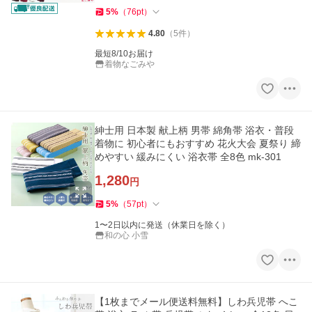
5
%
（
76
pt
）
4.80
（
5
件
）
最短8/10お届け
着物なごみや
紳士用 日本製 献上柄 男帯 綿角帯 浴衣・普段
着物に 初心者にもおすすめ 花火大会 夏祭り 締
めやすい 緩みにくい 浴衣帯 全8色 mk-301
1,280
円
5
%
（
57
pt
）
1〜2日以内に発送（休業日を除く）
和の心 小雪
【1枚までメール便送料無料】しわ兵児帯 へこ