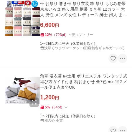
帯 お祭り 巻き帯 祭り衣装 粋 祭り ちぢみ巻帯
東京いろは 祭り用品 柄帯 まき帯 12カラー 大
人 男性 メンズ 女性 レディース 紳士 婦人 まつ
り
6,600
円
12
%
（
723
pt
）
要エントリー
1〜2日以内に発送（休業日を除く）
浅草くつまつマーケット(旧店舗名ギャルガールズ)
角帯 浴衣帯 紳士用 ポリエステル ワンタッチ式
結び方ガイド付き 柄おまかせ 全7色 mk-192 メ
ール便１点までOK
1,200
円
5
%
（
54
pt
）
1〜2日以内に発送（休業日を除く）
和の心 小雪