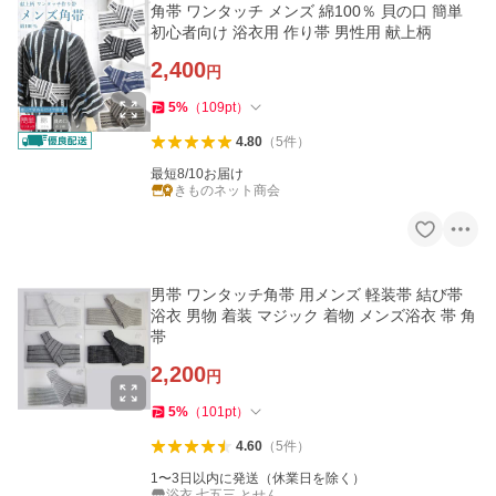
角帯 ワンタッチ メンズ 綿100％ 貝の口 簡単
初心者向け 浴衣用 作り帯 男性用 献上柄
2,400
円
5
%
（
109
pt
）
4.80
（
5
件
）
最短8/10お届け
きものネット商会
男帯 ワンタッチ角帯 用メンズ 軽装帯 結び帯
浴衣 男物 着装 マジック 着物 メンズ浴衣 帯 角
帯
2,200
円
5
%
（
101
pt
）
4.60
（
5
件
）
1〜3日以内に発送（休業日を除く）
浴衣 七五三 とせん