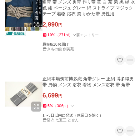
角帯 帯 メンズ 男帯 作り帯 黄 白 茶 紫 黒 緑 水
色 紺 ベージュ グレー 綿 ストライプ マジック
テープ 着物 浴衣 祭 ゆかた帯 男性用
2,990
円
10
%
（
271
pt
）
要エントリー
最短8/10お届け
きもの館 創美苑
正絹本場筑前博多織 角帯グレー 正絹 博多織男
帯 男物 メンズ 浴衣 着物 メンズ浴衣 帯 角帯
6,699
円
5
%
（
306
pt
）
1〜3日以内に発送（休業日を除く）
浴衣 七五三 とせん