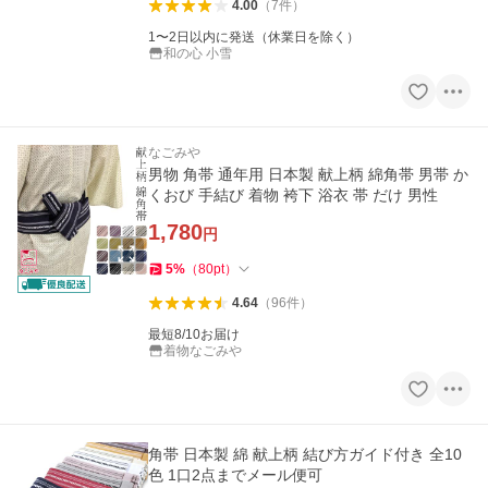
4.00
（
7
件
）
1〜2日以内に発送（休業日を除く）
和の心 小雪
なごみや
男物 角帯 通年用 日本製 献上柄 綿角帯 男帯 か
くおび 手結び 着物 袴下 浴衣 帯 だけ 男性
1,780
円
5
%
（
80
pt
）
4.64
（
96
件
）
最短8/10お届け
着物なごみや
角帯 日本製 綿 献上柄 結び方ガイド付き 全10
色 1口2点までメール便可