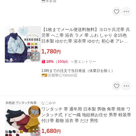
本多屋
【1枚までメール便送料無料】ヨロケ兵児帯 兵
児帯 へこ帯 浴衣 ラメ 帯 ふわ しゃり 全15色
日本製 ゆかた帯 浴衣帯 ゆかた 初心者 アレン
ジ レディース お洒落
1,780
円
10
%
（
160
pt
）
要エントリー
13時までの注文で当日発送（休業日を除く）
京都華心Yahoo!店
なごみや
ワンタッチ 帯 通年用 日本製 男物 角帯 簡単 ワ
ンタッチ式 ドビー織 地紋柄お任せ 男帯 軽装帯
付け帯 着物 浴衣 帯 だけ 男性
1,680
円