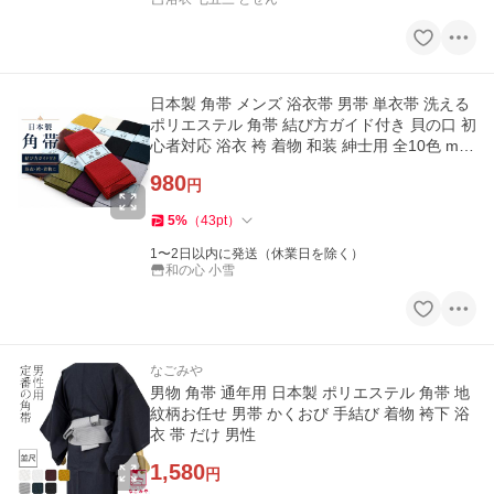
日本製 角帯 メンズ 浴衣帯 男帯 単衣帯 洗える
ポリエステル 角帯 結び方ガイド付き 貝の口 初
心者対応 浴衣 袴 着物 和装 紳士用 全10色 mk-
211
980
円
5
%
（
43
pt
）
1〜2日以内に発送（休業日を除く）
和の心 小雪
なごみや
男物 角帯 通年用 日本製 ポリエステル 角帯 地
紋柄お任せ 男帯 かくおび 手結び 着物 袴下 浴
衣 帯 だけ 男性
1,580
円