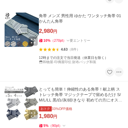
角帯 メンズ 男性用 ゆかた ワンタッチ角帯 01
かんたん角帯
2,980
円
10
%
（
270
pt
）
要エントリー
4.63
（
8
件
）
12時までの注文で当日発送（休業日を除く）
和物屋-印傳屋印伝 財布バッグ和装
とっても簡単！伸縮性のある角帯！献上柄 ス
トレッチ角帯 マジックテープで留めるだけ S/
M/L/LL 黒/白/灰/紺/きなり 初めての方にオスス
メです！
おトク
33
%OFF価格
1,980
円
5
%
（
90
pt
）