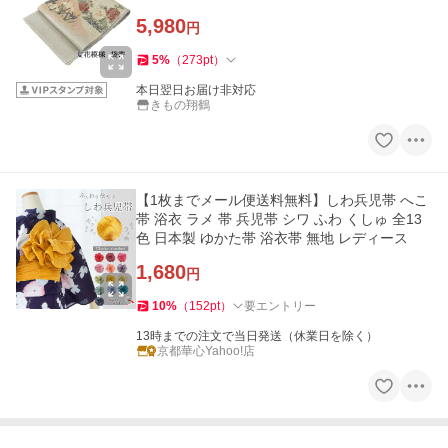
5,980
円
5
%
（
273
pt
）
本日翌日お届け非対応
きもの翔鶴
【1枚までメール便送料無料】しわ兵児帯 へこ
帯 浴衣 ラメ 帯 兵児帯 シワ ふわ くしゅ 全13
色 日本製 ゆかた帯 浴衣帯 無地 レディース
1,680
円
10
%
（
152
pt
）
要エントリー
13時までの注文で当日発送（休業日を除く）
京都華心Yahoo!店