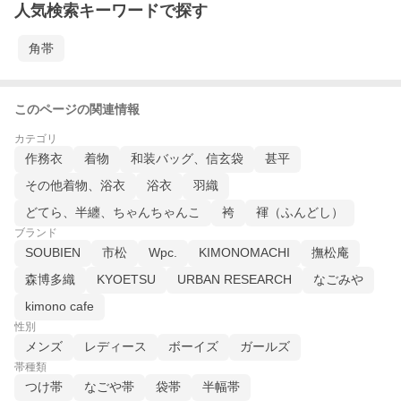
人気検索キーワードで探す
角帯
このページの関連情報
カテゴリ
作務衣
着物
和装バッグ、信玄袋
甚平
その他着物、浴衣
浴衣
羽織
どてら、半纏、ちゃんちゃんこ
袴
褌（ふんどし）
ブランド
SOUBIEN
市松
Wpc.
KIMONOMACHI
撫松庵
森博多織
KYOETSU
URBAN RESEARCH
なごみや
kimono cafe
性別
メンズ
レディース
ボーイズ
ガールズ
帯種類
つけ帯
なごや帯
袋帯
半幅帯