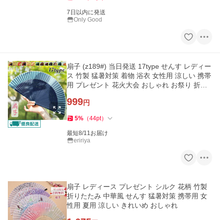
7日以内に発送
Only Good
扇子 (z189#) 当日発送 17type せんす レディー
ス 竹製 猛暑対策 着物 浴衣 女性用 涼しい 携帯
用 プレゼント 花火大会 おしゃれ お祭り 折り
たたみ 和装小物
999
円
5
%
（
44
pt
）
最短8/11お届け
eririya
扇子 レディース プレゼント シルク 花柄 竹製
折りたたみ 中華風 せんす 猛暑対策 携帯用 女
性用 夏用 涼しい きれいめ おしゃれ