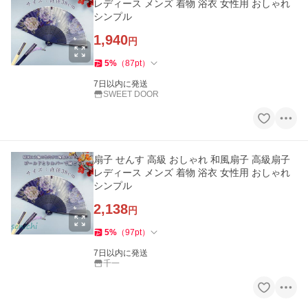
レディース メンズ 着物 浴衣 女性用 おしゃれ
シンプル
1,940
円
5
%
（
87
pt
）
7日以内に発送
SWEET DOOR
扇子 せんす 高級 おしゃれ 和風扇子 高級扇子
レディース メンズ 着物 浴衣 女性用 おしゃれ
シンプル
2,138
円
5
%
（
97
pt
）
7日以内に発送
千一