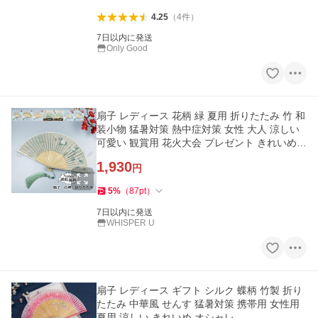
4.25
（
4
件
）
7日以内に発送
Only Good
扇子 レディース 花柄 緑 夏用 折りたたみ 竹 和
装小物 猛暑対策 熱中症対策 女性 大人 涼しい
可愛い 観賞用 花火大会 プレゼント きれいめ
おしゃれ
1,930
円
5
%
（
87
pt
）
7日以内に発送
WHISPER U
扇子 レディース ギフト シルク 蝶柄 竹製 折り
たたみ 中華風 せんす 猛暑対策 携帯用 女性用
夏用 涼しい きれいめ オシャレ