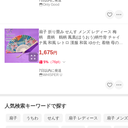
7日以内に発送
Only Good
扇子 折り畳み せんす メンズ レディース 梅
柄 鹿柄 鶴柄 鳳凰(ほうおう)柄竹骨 チャイ
ナ風 和風 レトロ 漢服 和装 ゆかた 着物 母の日
夏 夏祭り ギフト
1,675
円
5
%
（
76
pt
）
7日以内に発送
WHISPER U
人気検索キーワードで探す
扇子
うちわ
せんす
扇子 レディース
扇子 メンズ