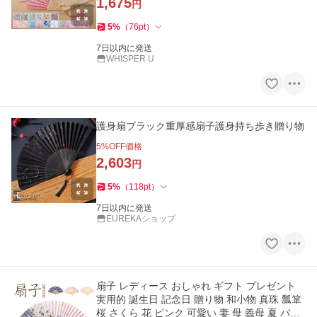
1,675
円
5
%
（
76
pt
）
7日以内に発送
WHISPER U
護身扇ブラック重厚感扇子護身持ち歩き贈り物
5
%OFF価格
2,603
円
5
%
（
118
pt
）
7日以内に発送
EUREKAショップ
扇子 レディース おしゃれ ギフト プレゼント
実用的 誕生日 記念日 贈り物 和小物 真珠 瓢箪
桜 さくら 花 ピンク 可愛い 妻 母 義母 夏 バー