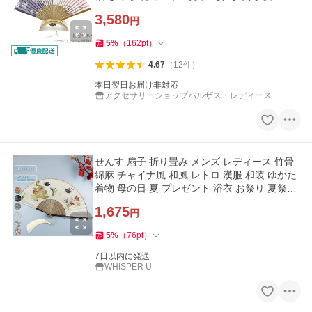
スデープレゼント
3,580
円
5
%
（
162
pt
）
4.67
（
12
件
）
本日翌日お届け非対応
アクセサリーショップバルザス・レディース
せんす 扇子 折り畳み メンズ レディース 竹骨
綿麻 チャイナ風 和風 レトロ 漢服 和装 ゆかた
着物 母の日 夏 プレゼント 浴衣 お祭り 夏祭り
ギフト 記念日
1,675
円
5
%
（
76
pt
）
7日以内に発送
WHISPER U