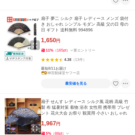
扇子 夢二 シルク 扇子 レディース メンズ 袋付
き おしゃれ シンプル モダン 高級 父の日 母の
日 ギフト 送料無料 994896
1,650
円
11
%
（
165
pt
）
要エントリー
4.38
（
13
件
）
最短8/11お届け
神宮館縁堂ヤフー店
最安値を見る
扇子 せんす レディース シルク風 花柄 高級 竹
製 布 猛暑対策 着物 浴衣 女性用 携帯用 プレゼ
ント 花火大会 お祭り 観賞用 小さい おしゃれ
1,967
円
5
%
（
88
pt
）