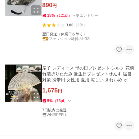
物 コスプレ 衣装
890
円
15
%
（
121
pt
）
要エントリー
3.00
（
3
件
）
翌日発送（休業日を除く）
ファッション雑貨のLGS
扇子 レディース 母の日プレゼント シルク 花柄
竹製折りたたみ 誕生日プレゼントせんす 猛暑
対策 携帯用 女性用 夏用 涼しい きれいめ オシ
ャレ
1,675
円
5
%
（
76
pt
）
7日以内に発送
WHISPER U