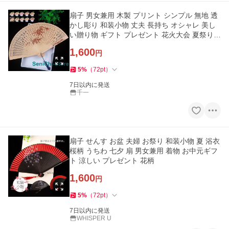
扇子 男女兼用 木製 プリント シンプル 無地 透
かし彫り 和装小物 丈夫 長持ち オシャレ 美し
い贈り物 ギフト プレゼント 花火大会 夏祭り
お祝い
1,600
円
5
%
（
72
pt
）
7日以内に発送
千一
扇子 せんす お盆 夫婦 お祭り 和装小物 夏 浴衣
桜柄 うちわ 七夕 扇 男女兼用 着物 お中元ギフ
ト 涼しい プレゼント 花柄
1,600
円
5
%
（
72
pt
）
7日以内に発送
WHISPER U