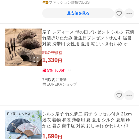
ファッション雑貨のLGS
最安値を見る
扇子 レディース 母の日プレゼント シルク 花柄
竹製折りたたみ 誕生日プレゼントせんす 猛暑
対策 携帯用 女性用 夏用 涼しい きれいめ オシ
ャレ
5
%OFF価格
1,330
円
5
%
（
60
pt
）
7日以内に発送
EUREKAショップ
シルク扇子 竹久夢二 扇子 タッセル付き 21cm
浴衣 着物 和装 薄物用 夏 夏用 シルク 夏扇 ゆ
かた 暑さ 熱中症 対策 おしゃれ かわいい 和小
物 和雑貨 シンプル
1,590
円