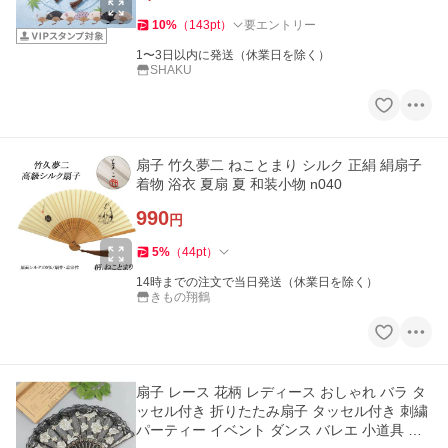
10
%
（
143
pt
）
要エントリー
1〜3日以内に発送（休業日を除く）
SHAKU
扇子 竹久夢二 ねことまり シルク 正絹 絹扇子
着物 浴衣 夏扇 夏 和装小物 n040
990
円
5
%
（
44
pt
）
14時までの注文で当日発送（休業日を除く）
きもの翔鶴
扇子 レース 花柄 レディース おしゃれ バラ タ
ッセル付き 折りたたみ扇子 タッセル付き 刺繍
パーティー イベント ダンス バレエ 小道具 小