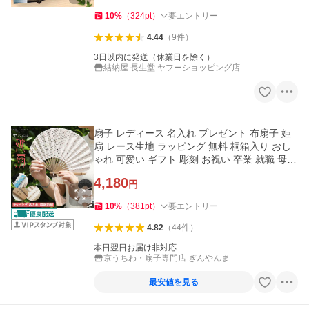
10
%
（
324
pt
）
要エントリー
4.44
（
9
件
）
3日以内に発送（休業日を除く）
結納屋 長生堂 ヤフーショッピング店
扇子 レディース 名入れ プレゼント 布扇子 姫
扇 レース生地 ラッピング 無料 桐箱入り おし
ゃれ 可愛い ギフト 彫刻 お祝い 卒業 就職 母の
日
4,180
円
10
%
（
381
pt
）
要エントリー
4.82
（
44
件
）
本日翌日お届け非対応
京うちわ・扇子専門店 ぎんやんま
最安値を見る