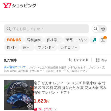
1
送料無料
価格帯
新品・中古
性別
色
ブランド
カテゴリ
9,770
件
おすすめ順
表示
表示情報について
｜ポイントは原則税抜価格を基準に付与されます｜ポイント・支
払額等の正確な情報（付与条件・上限等）はカートをご確認ください
扇子 せんす レディース メンズ 和装小物 布 竹
製 和風 和柄 花柄 折りたたみ 夏 花火大会 浴衣
着物 プレゼント ギフト
1,623
円
5
%
（
73
pt
）