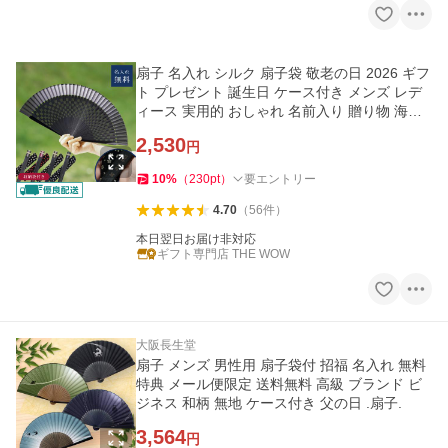
扇子 名入れ シルク 扇子袋 敬老の日 2026 ギフ
ト プレゼント 誕生日 ケース付き メンズ レデ
ィース 実用的 おしゃれ 名前入り 贈り物 海外
お土産 即日発送
2,530
円
10
%
（
230
pt
）
要エントリー
4.70
（
56
件
）
本日翌日お届け非対応
ギフト専門店 THE WOW
大阪長生堂
扇子 メンズ 男性用 扇子袋付 招福 名入れ 無料
特典 メール便限定 送料無料 高級 ブランド ビ
ジネス 和柄 無地 ケース付き 父の日 .扇子.
3,564
円