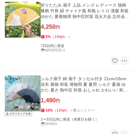
折りたたみ 扇子 上品 メンズ レディース 猫柄
蝶柄 竹骨 絹 チャイナ風 和風 レトロ 漢服 和装
ゆかた 夏着物用 熱中症対策 花火大会 忘年会
和小物 祭り
4,250
円
5
%
（
194
pt
）
7日以内に発送
WHISPER U
シルク扇子 綿 扇子 タッセル付き 21cm/18cm
浴衣 着物 和装 薄物用 夏 夏用 シルク 夏扇 ゆ
かた 暑さ 熱中症 対策 おしゃれ かわいい 和小
物 和雑貨 シンプル
1,490
円
10
%
（
134
pt
）
要エントリー
1〜3日以内に発送（休業日を除く）
SHAKU