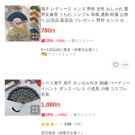
扇子 レディース メンズ 男性 女性 おしゃれ 夏
男女兼用 うちわ シンプル 和風 通勤 軽量 お祭
り 記念品 販促品 プレゼント 野外 センス せん
す 送料無料
780
円
10
%
（
69
pt
）
要エントリー
0〜1日以内に発送（休業日を除く）
ブリッジトレード
レース扇子 扇子 タッセル付き 刺繍 パーティー
イベント ダンス バレエ 小道具 小物 コスプレ
衣装
1,080
円
15
%
（
146
pt
）
要エントリー
3.00
（
5
件
）
翌日発送（休業日を除く）