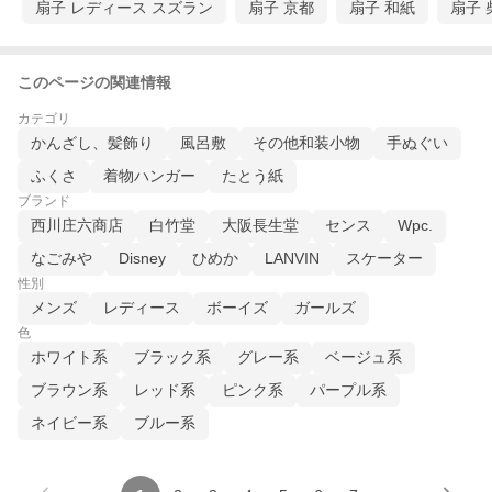
扇子 レディース スズラン
扇子 京都
扇子 和紙
扇子 
このページの関連情報
カテゴリ
かんざし、髪飾り
風呂敷
その他和装小物
手ぬぐい
ふくさ
着物ハンガー
たとう紙
ブランド
西川庄六商店
白竹堂
大阪長生堂
センス
Wpc.
なごみや
Disney
ひめか
LANVIN
スケーター
性別
メンズ
レディース
ボーイズ
ガールズ
色
ホワイト系
ブラック系
グレー系
ベージュ系
ブラウン系
レッド系
ピンク系
パープル系
ネイビー系
ブルー系