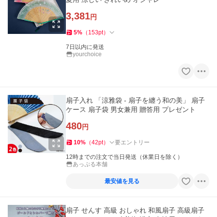
3,381
円
5
%
（
153
pt
）
7日以内に発送
yourchoice
扇子入れ 「涼雅袋 - 扇子を纏う和の美」 扇子
ケース 扇子袋 男女兼用 贈答用 プレゼント
480
円
10
%
（
42
pt
）
要エントリー
12時までの注文で当日発送（休業日を除く）
あっぷる本舗
最安値を見る
扇子 せんす 高級 おしゃれ 和風扇子 高級扇子