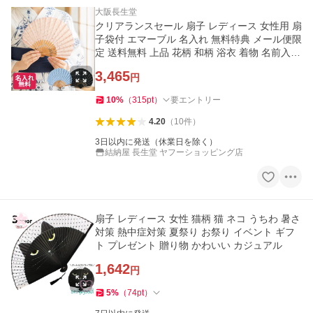
大阪長生堂
クリアランスセール 扇子 レディース 女性用 扇
子袋付 エマーブル 名入れ 無料特典 メール便限
定 送料無料 上品 花柄 和柄 浴衣 着物 名前入り
敬老の日 .扇子.
3,465
円
10
%
（
315
pt
）
要エントリー
4.20
（
10
件
）
3日以内に発送（休業日を除く）
結納屋 長生堂 ヤフーショッピング店
扇子 レディース 女性 猫柄 猫 ネコ うちわ 暑さ
対策 熱中症対策 夏祭り お祭り イベント ギフ
ト プレゼント 贈り物 かわいい カジュアル
1,642
円
5
%
（
74
pt
）