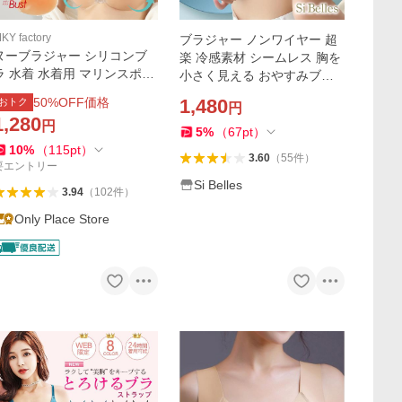
KY factory
ブラジャー ノンワイヤー 超
ヌーブラジャー シリコンブ
楽 冷感素材 シームレス 胸を
ラ 水着 水着用 マリンスポー
小さく見える おやすみブラ
ツ カヌーブラジャー 盛れる
無縫製 蒸れない ハーフトッ
50
%OFF価格
1,480
おトク
円
5倍盛り ドレス ドレス用 海
プ ホックなし メッシュ ナイ
1,280
円
ビーチ コスプレ 強粘着力 ブ
トブラ 爆買
5
%
（
67
pt
）
ライダル 結婚式
10
%
（
115
pt
）
3.60
（
55
件
）
要エントリー
Si Belles
3.94
（
102
件
）
Only Place Store