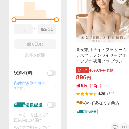
〜
絞り込む
昼夜兼用 ナイトブラ シーム
条件を解除
レスブラ ノンワイヤー スポ
ーツブラ 夜用ブラ ブラジャ
ー 育乳 大きい おしゃれ 小胸
40
%OFF価格
おトク
日中 安い 30代 40代 50代 60
送料無料
896
円
代 脇肉 盛 楽
条件付き送料無料
5
%
（
40
pt
）
条件なし
4.28
（
64
件
）
めれすあなくま商店
すべて（今注文で2
日以内にお届け）
今注文で明日までに