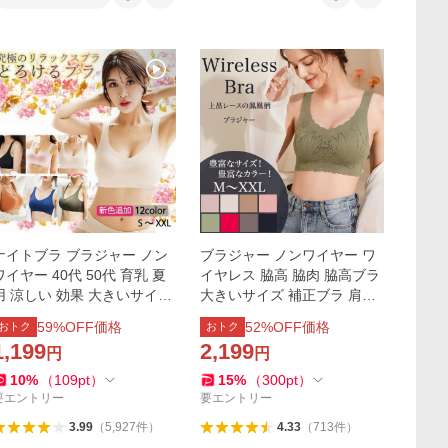
ナイトブラ ブラジャー ノン
ブラジャー ノンワイヤー ワ
ワイヤー 40代 50代 育乳 夏
イヤレス 脇高 脇肉 脇高ブラ
用 涼しい 効果 大きいサイズ
大きいサイズ 補正ブラ 肩幅
シームレス 脇肉補正 30代 脇
ショルダーブラ 下着女性 ナ
59
%OFF価格
52
%OFF価格
おトク
おトク
高
イトブラ 爆買
1,199
2,199
円
円
10
%
（
109
pt
）
15
%
（
300
pt
）
要エントリー
要エントリー
3.99
（
5,927
件
）
4.33
（
713
件
）