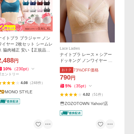
ナイトブラ ブラジャー ノン
ワイヤー 2枚セット シームレ
Lace Ladies
ス 脇肉補正 安い【正規品】
ナイトブラ レース × シアー
ブラトップ スポーツブラ
2,488
ドッキング ノンワイヤー ブ
円
ラ ナイトブラ
10
%
（
230
pt
）
73
%OFF価格
おトク
要エントリー
790
円
4.08
（
248
件
）
5
%
（
35
pt
）
MONO STYLE
4.02
（
51
件
）
ZOZOTOWN Yahoo!店