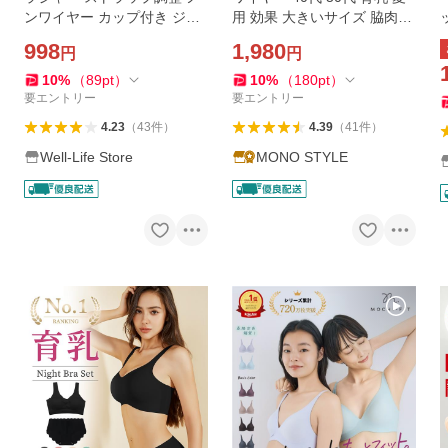
ンワイヤー カップ付き ジュ
用 効果 大きいサイズ 脇肉補
ニアブラ ナイトブラ 小さい
正 30代 脇高
998
1,980
円
円
サイズ 大きいサイズ
10
%
（
89
pt
）
10
%
（
180
pt
）
要エントリー
要エントリー
4.23
（
43
件
）
4.39
（
41
件
）
Well-Life Store
MONO STYLE