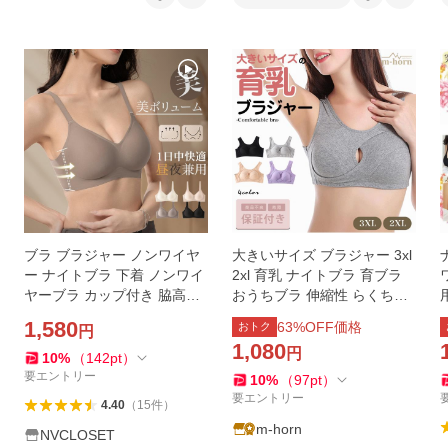
ブラ ブラジャー ノンワイヤ
大きいサイズ ブラジャー 3xl
ー ナイトブラ 下着 ノンワイ
2xl 育乳 ナイトブラ 育ブラ
ヤーブラ カップ付き 脇高補
おうちブラ 伸縮性 らくちん
正 美胸 ワイヤレスブラ 昼夜
大きめ コットン
1,580
63
%OFF価格
おトク
円
兼用 締め付けない 楽ブラ レ
1,080
円
ディース 爆買
10
%
（
142
pt
）
要エントリー
10
%
（
97
pt
）
要エントリー
4.40
（
15
件
）
m-horn
NVCLOSET