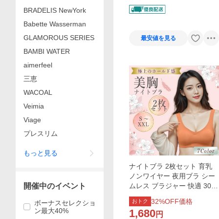
BRADELIS NewYork
Babette Wasserman
GLAMOROUS SERIES
最安値を見る
BAMBI WATER
aimerfeel
三恵
WACOAL
Veimia
Viage
プレスリム
もっと見る
ナイトブラ 2枚セット 育乳
ノンワイヤー 夜用ブラ シー
開催中のイベント
ムレス ブラジャー 快適 30代
40代 50代 スポーツブラ ヨガ
32
%OFF価格
おトク
ボーナスセレクショ
日中 1日中 睡眠
ン最大40%
1,680
円