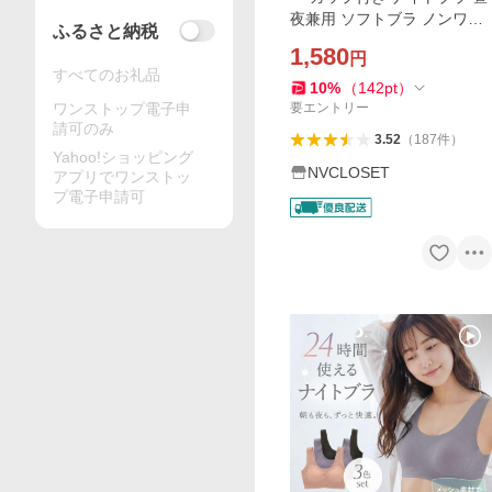
夜兼用 ソフトブラ ノンワイ
ふるさと納税
ヤーブラ シームレス 補整 レ
1,580
円
ディース下着 脇高 締め付け
すべてのお礼品
ない 爆買
10
%
（
142
pt
）
ワンストップ電子申
要エントリー
請可のみ
3.52
（
187
件
）
Yahoo!ショッピング
NVCLOSET
アプリでワンストッ
プ電子申請可