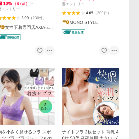
10
%
（
97
pt
）
要エントリー
要エントリー
4.05
（
309
件
）
3.99
（
230
件
）
MONO STYLE
女性下着専門店AXIA-sho
p
胸を小さく見せるブラ スポ
ナイトブラ 2枚セット 育乳 4
ーツブラ ブラジャー フルカ
0代 50代 昼夜兼用 大きい ブ