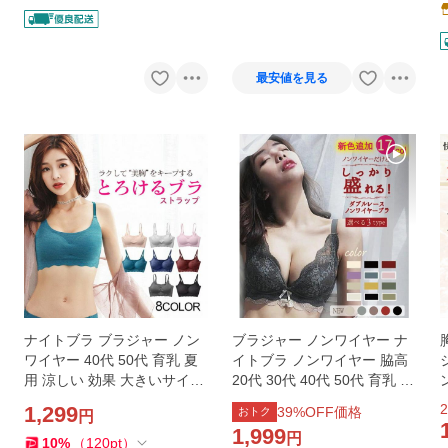
最安値を見る
ナイトブラ ブラジャー ノン
ブラジャー ノンワイヤー ナ
ワイヤー 40代 50代 育乳 夏
イトブラ ノンワイヤー 脇高
用 涼しい 効果 大きいサイズ
20代 30代 40代 50代 育乳 谷
シームレス 脇肉補正 30代 脇
間 盛れる 補正ブラ 脇肉
2
1,299
39
%OFF価格
おトク
円
高
1,999
円
10
%
（
120
pt
）