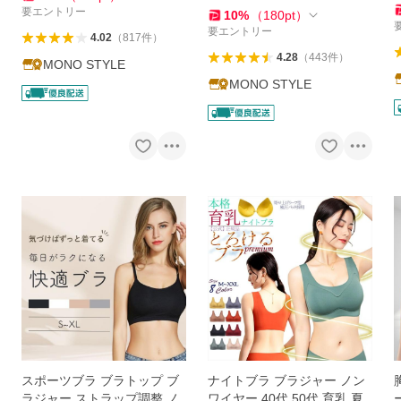
要エントリー
10
%
（
180
pt
）
要エントリー
4.02
（
817
件
）
4.28
（
443
件
）
MONO STYLE
MONO STYLE
スポーツブラ ブラトップ ブ
ナイトブラ ブラジャー ノン
ラジャー ストラップ調整 ノ
ワイヤー 40代 50代 育乳 夏