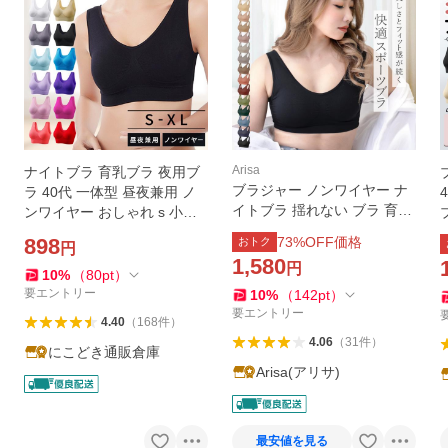
Arisa
ナイトブラ 育乳ブラ 夜用ブ
ブラジャー ノンワイヤー ナ
ラ 40代 一体型 昼夜兼用 ノ
イトブラ 揺れない ブラ 育乳
ンワイヤー おしゃれ s 小胸 x
脇高ブラ 大きいサイズ 小胸
l 大きい 50代 30代 60代 脇高
898
73
%OFF価格
おトク
円
脇肉 バストケア 谷間 大きい
昼兼用 楽 ブラジャー ブラッ
1,580
円
サイズ 夜 20代 30代 40代 50
ク 女性 下着
10
%
（
80
pt
）
代 アリサ
要エントリー
10
%
（
142
pt
）
要エントリー
4.40
（
168
件
）
4.06
（
31
件
）
にこどき通販倉庫
Arisa(アリサ)
最安値を見る