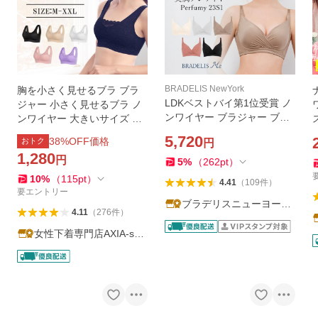
BRADELIS NewYork
胸を小さく見せるブラ ブラ
LDKベストバイ第1位受賞 ノ
ジャー 小さく見せるブラ ノ
ンワイヤー ブラジャー ブラ
ンワイヤー 大きいサイズ ノ
脇高 下着 補正 バストアップ
ンワイヤーブラ 着痩せ 50代
5,720
38
%OFF価格
おトク
円
ブラデリス Perfumyブラ23S
40代 30代
1,280
円
1 パフューミー 定番 爆買
5
%
（
262
pt
）
10
%
（
115
pt
）
4.41
（
109
件
）
要エントリー
ブラデリスニューヨーク
4.11
（
276
件
）
直営店
女性下着専門店AXIA-sho
p