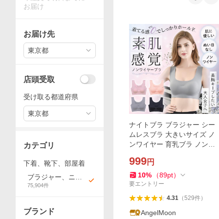
お届け
お届け先
東京都
店頭受取
受け取る都道府県
東京都
ナイトブラ ブラジャー シー
ムレスブラ 大きいサイズ ノ
ンワイヤー 育乳ブラ ノンワ
カテゴリ
イヤーブラ 脇高ブラ 育乳 40
999
円
下着、靴下、部屋着
代 脇高 昼夜兼用 50代
10
%
（
89
pt
）
ブラジャー、ニッ
要エントリー
75,904
件
プレス
4.31
（
529
件
）
ブランド
AngelMoon