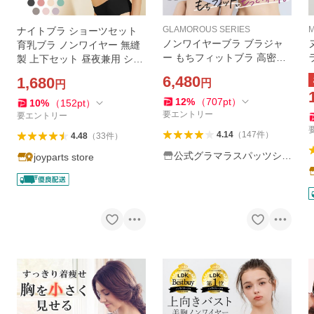
GLAMOROUS SERIES
M
ナイトブラ ショーツセット
ノンワイヤーブラ ブラジャ
育乳ブラ ノンワイヤー 無縫
ー もちフィットブラ 高密着
製 上下セット 昼夜兼用 シー
フィット ブラジャー シーム
ムレスブラ レディース 下着
6,480
1,680
円
円
レスブラ 脇高ブラ レディー
脇高設計 締付け感なし 脇肉
ス ブラ 女性 パカパカしない
スッキリ 谷間 夏
12
%
（
707
pt
）
10
%
（
152
pt
）
ブラ MOCHI-FIT
要エントリー
要エントリー
4.14
（
147
件
）
4.48
（
33
件
）
公式グラマラスパッツシリ
joyparts store
ーズ