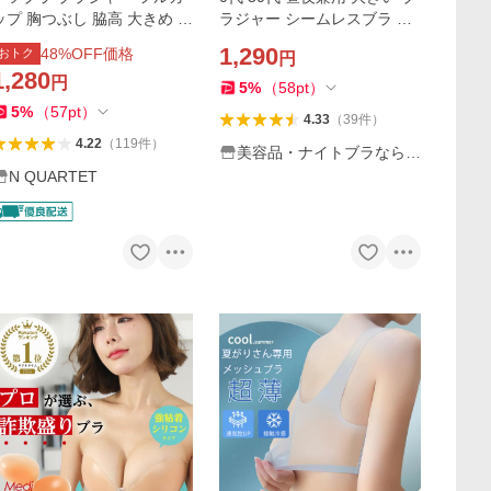
ップ 胸つぶし 脇高 大きめ 下
ラジャー シームレスブラ ノ
着 肌着 サイズ 50代 40代 30
ンワイヤー スポーツブラ 夜
1,290
48
%OFF価格
おトク
円
代 小さく見せる 背中 おさえ
用ブラ おしゃれ 小胸 日中 安
1,280
円
る 圧迫
い 楽
5
%
（
58
pt
）
5
%
（
57
pt
）
4.33
（
39
件
）
4.22
（
119
件
）
美容品・ナイトブラならU
NIFT
N QUARTET