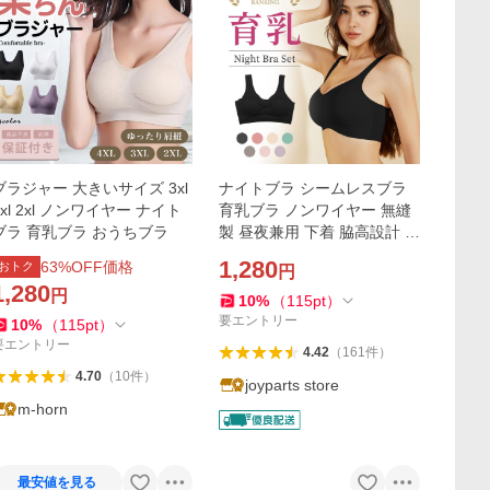
ブラジャー 大きいサイズ 3xl
ナイトブラ シームレスブラ
4xl 2xl ノンワイヤー ナイト
育乳ブラ ノンワイヤー 無縫
ブラ 育乳ブラ おうちブラ
製 昼夜兼用 下着 脇高設計 締
付け感なし 谷間 脇高 夏 おや
1,280
63
%OFF価格
おトク
円
すみブラ 快適 リラックス 産
1,280
円
後 楽
10
%
（
115
pt
）
要エントリー
10
%
（
115
pt
）
要エントリー
4.42
（
161
件
）
4.70
（
10
件
）
joyparts store
m-horn
最安値を見る