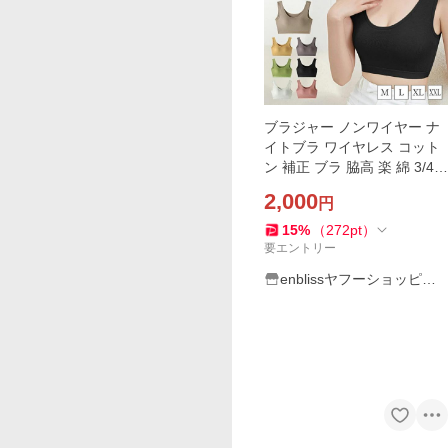
ブラジャー ノンワイヤー ナ
イトブラ ワイヤレス コット
ン 補正 ブラ 脇高 楽 綿 3/4カ
ップ 育乳 補正下着 育乳ブラ
2,000
円
補正ブラ 下着 レディース 小
胸 脇肉
15
%
（
272
pt
）
要エントリー
enblissヤフーショッピン
グ店