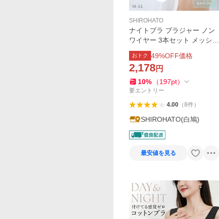
SHIROHATO
ナイトブラ ブラジャー ノン
ワイヤー 3本セット メッシュ
ハーフトップ カップ付き ブ
49
%OFF価格
おトク
ラトップ 楽ちん 軽い 春夏 暑
2,178
円
さ対策 ムレない Ｍ Ｌ LL
10
%
（
197
pt
）
要エントリー
4.00
（
8
件
）
SHIROHATO(白鳩)
最安値を見る