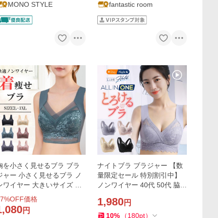
MONO STYLE
fantastic room
胸を小さく見せるブラ ブラ
ナイトブラ ブラジャー 【数
ジャー 小さく見せるブラ ノ
量限定セール 特別割引中】
ンワイヤー 大きいサイズ 着
ノンワイヤー 40代 50代 脇高
痩せ 50代 40代 30代 ノンワ
育乳 夏用 効果 大きいサイズ
7
%OFF価格
1,980
円
イヤーブラ
脇肉補正 30代 20代 脇高 hol
1,080
円
d
10
%
（
180
pt
）