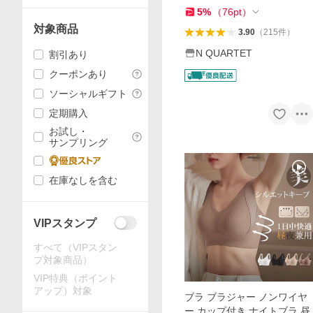
5
%
（
76
pt
）
対象商品
3.90
（
215
件
）
N QUARTET
割引あり
クーポンあり
ソーシャルギフト
定期購入
お試し・
サンプリング
在庫なしを含む
VIPスタンプ
すべて（VIPスタン
プ対象商品）
VIP特典（ポイント
アップ）対象
ブラ ブラジャー ノンワイヤ
ー カップ付き ナイトブラ 昼