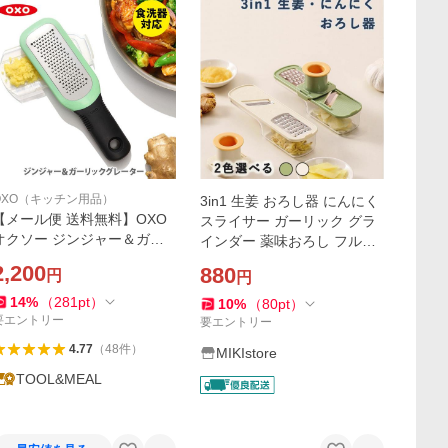
OXO（キッチン用品）
3in1 生姜 おろし器 にんにく
【メール便 送料無料】OXO
スライサー ガーリック グラ
オクソー ジンジャー＆ガー
インダー 薬味おろし フルー
リックグレーター 11273000
ツベジタブルカッター ニン
2,200
880
円
円
おろし金 おろし器 おろしが
ニクつぶし器 ポータブル ジ
ね ステンレス おろしにんに
ンジャーグ
14
%
（
281
pt
）
10
%
（
80
pt
）
く おろし生姜[M便 1/1]
要エントリー
要エントリー
4.77
（
48
件
）
MIKIstore
TOOL&MEAL