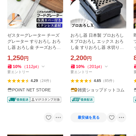
ゼスターグレーター チーズ
おろし器 日本製 プロおろし
グレーター すりおろし おろ
X プロおろし エックス おろ
し器 おろし金 チーズおろし
し金 すりおろし器 水切り付
器 ステンレス 粉チーズ フー
き 大根おろし 楽におろせる
1,250
2,200
円
円
ドグレーター
調理器具 グレーダー 滑り止
め
10
%
（
112
pt
）
10
%
（
201
pt
）
要エントリー
要エントリー
4.29
（
24
件
）
4.65
（
85
件
）
POINT NET STORE
雑貨ショップドットコム
最安値を見る