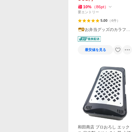
おろし 鬼おろし おにおろし
薬味おろし 薬味 日本製 ）
10
%
（
86
pt
）
要エントリー
5.00
（
4
件
）
お弁当グッズのカラフル
ボックス
最安値を見る
和田商店 プロおろし エック