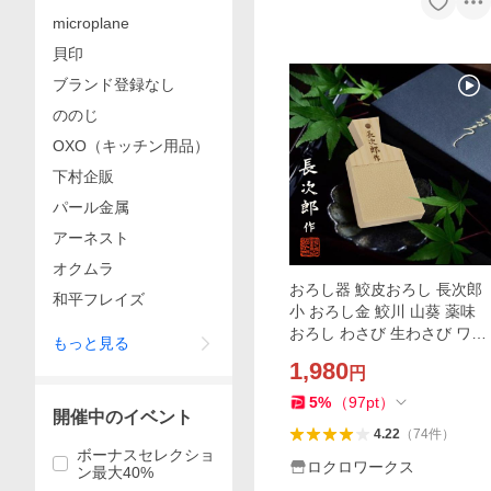
microplane
貝印
ブランド登録なし
ののじ
OXO（キッチン用品）
下村企販
パール金属
アーネスト
オクムラ
おろし器 鮫皮おろし 長次郎
和平フレイズ
小 おろし金 鮫川 山葵 薬味
おろし わさび 生わさび ワサ
もっと見る
ビ 生姜 にんにく プロ愛用 業
1,980
円
務用 日本製 贈り物 職人御用
達
5
%
（
97
pt
）
開催中のイベント
4.22
（
74
件
）
ボーナスセレクショ
ロクロワークス
ン最大40%