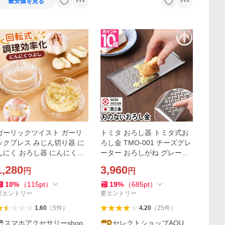
最安値を見る
ガーリックツイスト ガーリ
トミタ おろし器 トミタ式お
ックプレス みじん切り器 に
ろし金 TMO-001 チーズグレ
んにく おろし器 にんにくつ
ーター おろしがね グレータ
ぶし ナッツ しょうが スパイ
ー 生わさび しょうが ステン
1,280
3,960
円
円
ス ハーブ ごま 離乳食 介護職
レス 長芋 日本製 にんにく メ
幼児食 食洗機対応
ール便配送
10
%
（
115
pt
）
19
%
（
685
pt
）
要エントリー
要エントリー
1.60
（
5
件
）
4.20
（
25
件
）
スマホアクセサリーshop
セレクトショップAQU