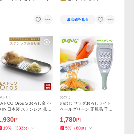
A・アクア
最安値を見る
EAトCO
ののじ
EAトCO Oros S おろし金 小
ののじ サラダおろしライト
さめ 日本製 ステンレス 燕三
ペールグリーン 正規品 千切
条 ヨシカワ おろし器 薬味お
り にんじん細切り ハンディ
1,930
1,780
円
円
ろし キッチンツール イイト
タイプ LDS-21PG-TN
コ オロス AS0040
19
%
（
333
pt
）
5
%
（
80
pt
）