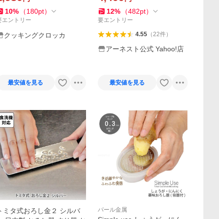
イサー
ネスト 日本製 燕三条 コンパ
クト 爆買
10
%
（
180
pt
）
12
%
（
482
pt
）
要エントリー
要エントリー
4.55
（
22
件
）
クッキングクロッカ
アーネスト公式 Yahoo!店
最安値を見る
最安値を見る
パール金属
トミタ式おろし金２ シルバ