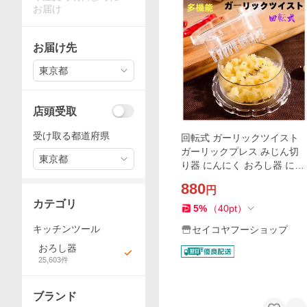
お届け
お届け先
東京都
店頭受取
受け取る都道府県
回転式 ガーリックツイスト
ガーリックプレス みじん切
東京都
り器 にんにく おろし器 にん
にくつぶし ナッツ しょうが
880
円
スパイス ハーブ ごま 食洗機
カテゴリ
対応 使いやすい
5
%
（
40
pt
）
キッチンツール
セイコヤフーショップ
おろし器
25,603
件
ブランド