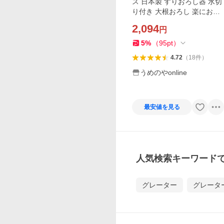
ス 日本製 すりおろし器 水切
り付き 大根おろし 楽におろ
せる ステンレス製 粗め 離乳
2,094
円
食 ..
5
%
（
95
pt
）
4.72
（
18
件
）
うめのやonline
最安値を見る
人気検索キーワード
グレーター
グレータ