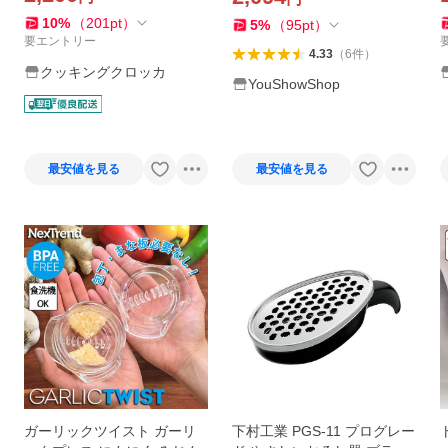
レス
食 __
10
%
（
201
pt
）
5
%
（
95
pt
）
要エントリー
4.33
（
6
件
）
クッキングクロッカ
YouShowShop
最安値を見る
最安値を見る
ガーリックツイスト ガーリ
下村工業 PGS-11 プログレー