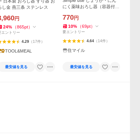
Simple use しょうが・にん
ー 日本製 おろし器 すり器 お
にく薬味おろし器（容器付）
ろし金 燕三条 ステンレス
CC-1611 「ポスト投函送料
770
3,960
円
円
無料」/ おろし金 おろし器 シ
ョウガ 生姜 にんにく 薬味 容
10
%
（
69
pt
）
24
%
（
865
pt
）
器付
要エントリー
要エントリー
4.64
（
14
件
）
4.29
（
17
件
）
住マイル
TOOL&MEAL
最安値を見る
最安値を見る