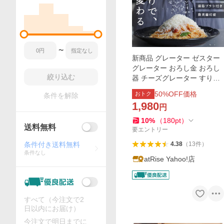
〜
新商品 グレーター ゼスター
グレーター おろし金 おろし
絞り込む
器 チーズグレーター すりお
ろし すりおろし器 保護カバ
50
%OFF価格
おトク
条件を解除
ー付き 軽量 プロ 食洗機対応
1,980
円
10
%
（
180
pt
）
送料無料
要エントリー
条件付き送料無料
4.38
（
13
件
）
条件なし
atRise Yahoo!店
すべて（今注文で2
日以内にお届け）
今注文で明日までに