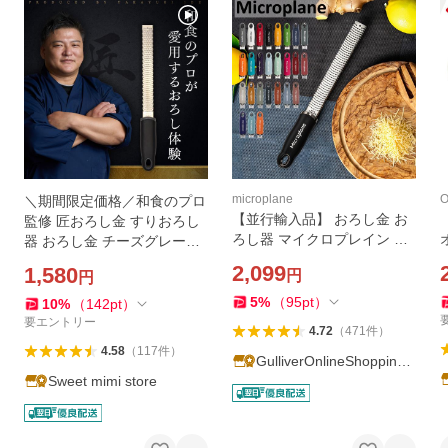
microplane
＼期間限定価格／和食のプロ
【並行輸入品】 おろし金 お
監修 匠おろし金 すりおろし
ろし器 マイクロプレイン Mic
器 おろし金 チーズグレータ
roplane プレミアム シリーズ
ー すりおろし 大根おろし器
2,099
1,580
円
円
ゼスター グレーター チーズ
チーズおろし 滑り止め キッ
グレーター グレーター すり
チン用品 爆買
5
%
（
95
pt
）
10
%
（
142
pt
）
おろし器 すりお
要エントリー
4.72
（
471
件
）
4.58
（
117
件
）
GulliverOnlineShopping
Sweet mimi store
Yahoo!店