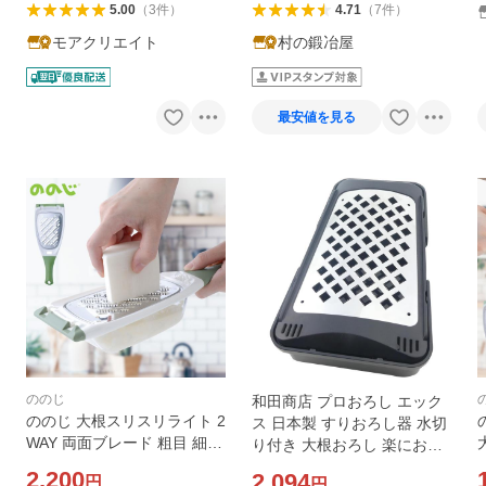
5.00
（
3
件
）
4.71
（
7
件
）
モアクリエイト
村の鍛冶屋
最安値を見る
ののじ
和田商店 プロおろし エック
ののじ 大根スリスリライト 2
ス 日本製 すりおろし器 水切
WAY 両面ブレード 粗目 細か
り付き 大根おろし 楽におろ
目 大根おろし器 手動 ステン
せる ステンレス製 粗め 離乳
2,200
2,094
円
円