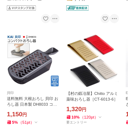
貝印
【村の鍛冶屋】Chitto アルミ
送料無料 大根おろし 貝印 お
薬味おろし器［CT-6013-6］
ろし器 日本製 DH8033 コン
1,320
円
パクトおろし器 受け皿付き
1,150
円
斜めプレート 使いやすい 大
10
%
（
120
pt
）
根おろし器 調理器具 7M◇
5
%
（
51
pt
）
要エントリー
おろし器DH8033