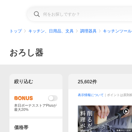
トップ
キッチン、日用品、文具
調理器具
キッチンツール
おろし器
絞り込む
25,602
件
表示情報について
｜ポイントは原則
本日ボーナスストアPlusが
最大20%
価格帯