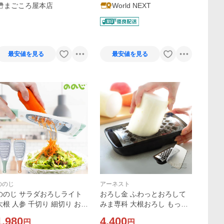
まごころ屋本店
World NEXT
最安値を見る
最安値を見る
ののじ
アーネスト
ののじ サラダおろしライト
おろし金 ふわっとおろして
大根 人参 千切り 細切り おろ
みま専科 大根おろし もっと
し器 にんじん しりしり スラ
ふわっとおろしま専科 アー
1,980
4,400
円
円