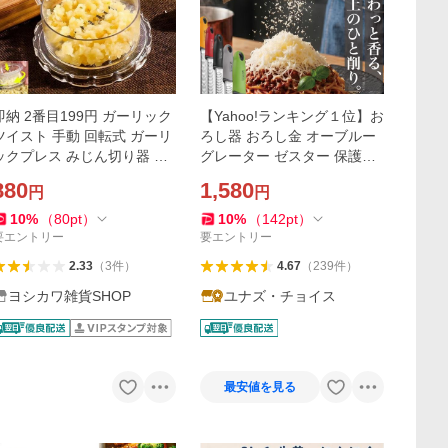
即納 2番目199円 ガーリック
【Yahoo!ランキング１位】お
ツイスト 手動 回転式 ガーリ
ろし器 おろし金 オーブルー
ックプレス みじん切り器 に
グレーター ゼスター 保護カ
んにく おろし器 にんにくつ
バー付 食洗機対応 30日間品
880
1,580
円
円
ぶし ナッツ スパイス 介護職
質保証
食洗機対応 手軽
10
%
（
80
pt
）
10
%
（
142
pt
）
要エントリー
要エントリー
2.33
（
3
件
）
4.67
（
239
件
）
ヨシカワ雑貨SHOP
ユナズ・チョイス
最安値を見る