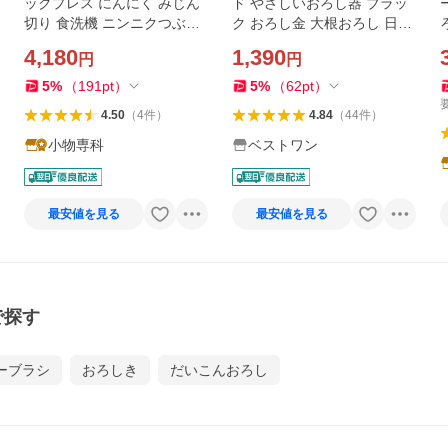
ックプレス にんにく みじん
ド やさしいおろし器 ブラッ
切り 食洗機 ニンニクつぶし
ク おろし金 大根おろし 日本
おろし器 おろしにんにく キ
製新潟 燕三条製
4,180
1,390
円
円
ッチン用品 ネクストレンド
全国送料無料 爆買
5
%
（
191
pt
）
5
%
（
62
pt
）
4.50
（
4
件
）
4.84
（
44
件
）
小物専科
ベストワン
最安値を見る
最安値を見る
で探す
ーブラシ
おろしき
だいこんおろし