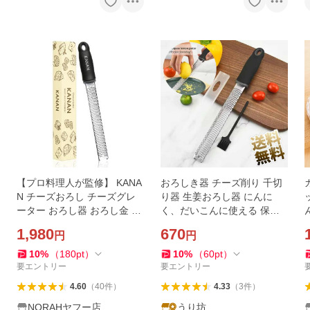
【プロ料理人が監修】 KANA
おろしき器 チーズ削り 千切
N チーズおろし チーズグレ
り器 生姜おろし器 にんに
ーター おろし器 おろし金 大
く、だいこんに使える 保護
根おろし すりおろし器 チー
カバー付き 約32cm
1,980
670
円
円
ズ削り パルメザンチーズ し
ょうが
10
%
（
180
pt
）
10
%
（
60
pt
）
要エントリー
要エントリー
4.60
（
40
件
）
4.33
（
3
件
）
NORAHヤフー店
うり坊