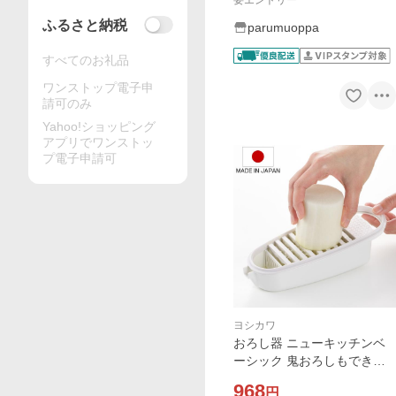
要エントリー
ふるさと納税
parumuoppa
すべてのお礼品
ワンストップ電子申
請可のみ
Yahoo!ショッピング
アプリでワンストッ
プ電子申請可
ヨシカワ
おろし器 ニューキッチンベ
ーシック 鬼おろしもできる
両面おろし器 （ おろし 大根
968
円