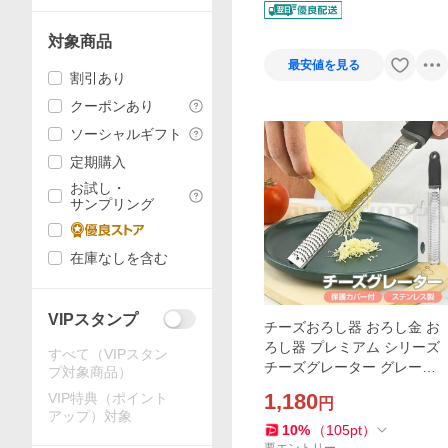
対象商品
最安値を見る
割引あり
クーポンあり
ソーシャルギフト
定期購入
お試し・
サンプリング
在庫なしを含む
VIPスタンプ
チーズおろし器 おろし金 お
ろし器 プレミアム シリーズ
すべて（VIPスタン
チーズグレーター グレータ
プ対象商品）
ー すりおろし器 すりおろし
1,180
VIP特典（ポイント
円
チーズおろし器 チーズおろ
アップ）対象
し チーズ削り 大根
10
%
（
105
pt
）