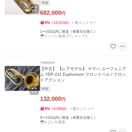
中古
682,000
円
9
%
（
16,610
pt
）
要エントリー
1〜3日以内に発送（休業日を除く）
イシバシ楽器 17ショップス
YAMAHA
【中古】 【レアモデル】 ヤマハ ユーフォニア
ム YEP-211 Euphonium フロントベル / フロン
トアクション
中古
132,000
円
9
%
（
8,060
pt
）
要エントリー
0〜2日以内に発送（休業日を除く）
e-よしや楽器