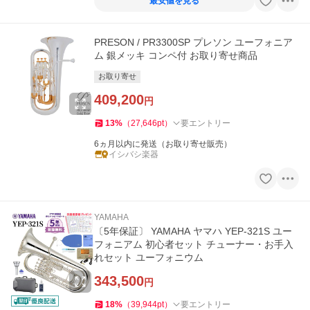
最安値を見る
PRESON / PR3300SP プレソン ユーフォニア
ム 銀メッキ コンペ付 お取り寄せ商品
お取り寄せ
409,200
円
13
%
（
27,646
pt
）
要エントリー
6ヵ月以内に発送（お取り寄せ販売）
イシバシ楽器
YAMAHA
〔5年保証〕 YAMAHA ヤマハ YEP-321S ユー
フォニアム 初心者セット チューナー・お手入
れセット ユーフォニウム
343,500
円
18
%
（
39,944
pt
）
要エントリー