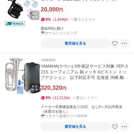
20,000
円
9
%
（
1,644
pt
）
要エントリー
最短8/9お届け
ホームショッピング
最安値を見る
YAMAHA
YAMAHA(ヤマハ) 5年保証サービス対象 YEP-3
21S ユーフォニアム 銀メッキ 4ピストン トッ
プアクション 以下対応不可 北海道 沖縄 離島
代引き
320,320
円
9
%
（
11,513
pt
）
要エントリー
メーカー在庫確認後あり10日、なし6ヶ月以内発送
（休業日を除く）
ワタナベ楽器ヤフーSHOP
最安値を見る