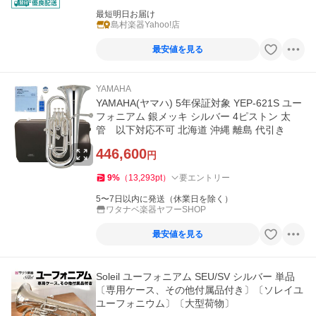
最短明日お届け
島村楽器Yahoo!店
最安値を見る
YAMAHA
YAMAHA(ヤマハ) 5年保証対象 YEP-621S ユー
フォニアム 銀メッキ シルバー 4ピストン 太
管 以下対応不可 北海道 沖縄 離島 代引き
446,600
円
9
%
（
13,293
pt
）
要エントリー
5〜7日以内に発送（休業日を除く）
ワタナベ楽器ヤフーSHOP
最安値を見る
Soleil ユーフォニアム SEU/SV シルバー 単品
〔専用ケース、その他付属品付き〕〔ソレイユ
ユーフォニウム〕〔大型荷物〕