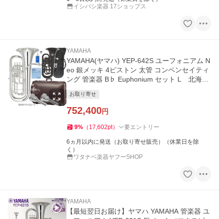
イシバシ楽器 17ショップス
YAMAHA
YAMAHA(ヤマハ) YEP-642S ユーフォニアム N
eo 銀メッキ 4ピストン 太管 コンペンセイティ
ング 管楽器 B♭ Euphonium セット L 北海道
沖縄 離島不可
お取り寄せ
752,400
円
9
%
（
17,602
pt
）
要エントリー
6ヵ月以内に発送（お取り寄せ販売）（休業日を除
く）
ワタナベ楽器ヤフーSHOP
YAMAHA
【最短翌日お届け】ヤマハ YAMAHA 管楽器 ユ