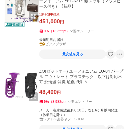
ーフォニアム YEP-621S 銀メッキ（マウスピ
ース付き）【新品】
18
%OFF価格
451,000
円
9
%
（
13,355
pt
）
要エントリー
最短明日お届け
ピアノプラザ
最安値を見る
ZO(ゼットオー) ユーフォニアム EU-04 パープ
ル アウトレット プラスチック 以下は対応不
可 北海道 沖縄 離島 代引き
48,400
円
9
%
（
3,982
pt
）
要エントリー
メーカー在庫確認後あり10日、なし6ヶ月以内発送
（休業日を除く）
ワタナベ楽器ヤフーSHOP