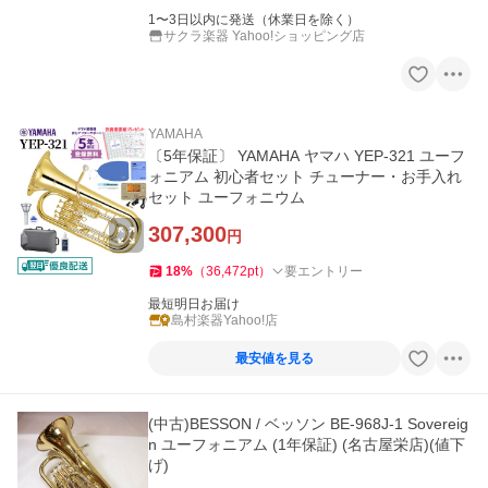
1〜3日以内に発送（休業日を除く）
サクラ楽器 Yahoo!ショッピング店
YAMAHA
〔5年保証〕 YAMAHA ヤマハ YEP-321 ユーフ
ォニアム 初心者セット チューナー・お手入れ
セット ユーフォニウム
307,300
円
18
%
（
36,472
pt
）
要エントリー
最短明日お届け
島村楽器Yahoo!店
最安値を見る
(中古)BESSON / ベッソン BE-968J-1 Sovereig
n ユーフォニアム (1年保証) (名古屋栄店)(値下
げ)