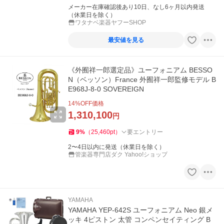
メーカー在庫確認後あり10日、なし6ヶ月以内発送
（休業日を除く）
ワタナベ楽器ヤフーSHOP
最安値を見る
《外囿祥一郎選定品》ユーフォニアム BESSO
N（ベッソン）France 外囿祥一郎監修モデル B
E968J-8-0 SOVEREIGN
14
%OFF価格
1,310,100
円
9
%
（
25,460
pt
）
要エントリー
2〜4日以内に発送（休業日を除く）
管楽器専門店ダク Yahoo!ショップ
YAMAHA
YAMAHA YEP-642S ユーフォニアム Neo 銀メ
ッキ 4ピストン 太管 コンペンセイティング B