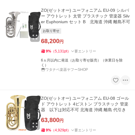
ZO(ゼットオー) ユーフォニアム EU-09 シルバ
ー アウトレット 太管 プラスチック 管楽器 Silv
er Euphonium セット B 北海道 沖縄 離島不可
お取り寄せ
68,200
円
9
%
（
5,131
pt
）
要エントリー
6ヵ月以内に発送（お取り寄せ販売）（休業日を除
く）
ワタナベ楽器ヤフーSHOP
ZO(ゼットオー) ユーフォニアム EU-08 ゴール
ド アウトレット 4ピストン プラスチック 管楽
器 以下は対応不可 北海道 沖縄 離島 代引き
63,800
円
9
%
（
4,929
pt
）
要エントリー