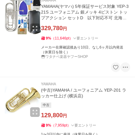
YAMAHA
YAMAHA(ヤマハ) 5年保証サービス対象 YEP-3
21S ユーフォニアム 銀メッキ 4ピストン トッ
プアクション セットD 以下対応不可 北海道
沖縄 離島 代引き
329,780
円
9
%
（
11,646
pt
）
要エントリー
メーカー在庫確認後あり10日、なし6ヶ月以内発送
（休業日を除く）
ワタナベ楽器ヤフーSHOP
YAMAHA
(中古)YAMAHA / ユーフォニアム YEP-201 ラ
ッカー仕上げ (横浜店)
中古
129,800
円
9
%
（
7,959
pt
）
要エントリー
1〜3日以内に発送（休業日を除く）