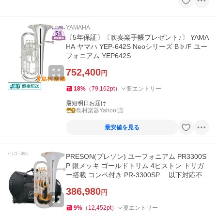
YAMAHA
〔5年保証〕〔吹奏楽手帳プレゼント♪〕 YAMA
HA ヤマハ YEP-642S Neoシリーズ B♭/F ユー
フォニアム YEP642S
752,400
円
18
%
（
79,162
pt
）
要エントリー
最短明日お届け
島村楽器Yahoo!店
最安値を見る
PRESON(プレソン) ユーフォニアム PR3300S
P 銀メッキ ゴールドトリム 4ピストン トリガ
ー搭載 コンペ付き PR-3300SP 以下対応不可
北海道 沖縄 離島 代引き
386,980
円
9
%
（
12,452
pt
）
要エントリー