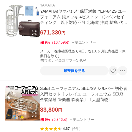
YAMAHA
YAMAHA(ヤマハ) 5年保証対象 YEP-642S ユー
フォニアム 銀メッキ 4ピストン コンペンセイ
ティング 以下対応不可 北海道 沖縄 離島 代引
き
671,330
円
9
%
（
16,459
pt
）
要エントリー
メーカー在庫確認後あり4日、なし6ヶ月以内発送（休
業日を除く）
ワタナベ楽器ヤフーSHOP
最安値を見る
Soleil ユーフォニアム SEU/SV シルバー 初心者
入門セット〔ソレイユ ユーフォニウム SEU3
金管楽器 管楽器 吹奏楽〕〔大型荷物〕
83,800
円
9
%
（
5,846
pt
）
要エントリー
4.67
（
6
件
）