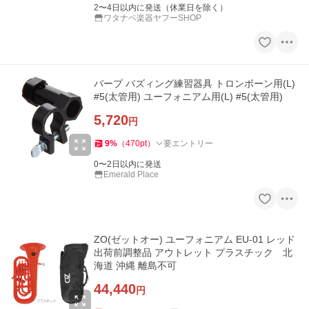
2〜4日以内に発送（休業日を除く）
ワタナベ楽器ヤフーSHOP
バープ バズィング練習器具 トロンボーン用(L)
#5(太管用) ユーフォニアム用(L) #5(太管用)
5,720
円
9
%
（
470
pt
）
要エントリー
0〜2日以内に発送
Emerald Place
ZO(ゼットオー) ユーフォニアム EU-01 レッド
出荷前調整品 アウトレット プラスチック 北
海道 沖縄 離島不可
44,440
円