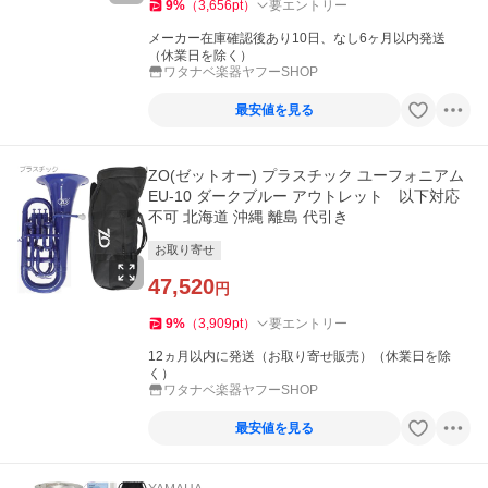
9
%
（
3,656
pt
）
要エントリー
メーカー在庫確認後あり10日、なし6ヶ月以内発送
（休業日を除く）
ワタナベ楽器ヤフーSHOP
最安値を見る
ZO(ゼットオー) プラスチック ユーフォニアム
EU-10 ダークブルー アウトレット 以下対応
不可 北海道 沖縄 離島 代引き
お取り寄せ
47,520
円
9
%
（
3,909
pt
）
要エントリー
12ヵ月以内に発送（お取り寄せ販売）（休業日を除
く）
ワタナベ楽器ヤフーSHOP
最安値を見る