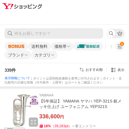
1
送料無料
価格帯
すべての条
ブランド
カテゴリ
339
件
おすすめ順
表示
表示情報について
｜ポイントは原則税抜価格を基準に付与されます｜ポイント・支
払額等の正確な情報（付与条件・上限等）はカートをご確認ください
YAMAHA
【5年保証】 YAMAHA ヤマハ YEP-321S 銀メ
ッキ仕上げ ユーフォニアム YEP321S
336,600
円
18
%
（
39,283
pt
）
要エントリー