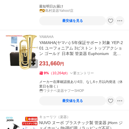
最短明日お届け
島村楽器Yahoo!店
最安値を見る
YAMAHA
YAMAHA(ヤマハ) 5年保証サポート対象 YEP-2
01 ユーフォニアム 3ピストン トップアクショ
ン ゴールド 日本製 管楽器 Euphonium 北海
道 沖縄 離島不可
231,660
円
9
%
（
10,264
pt
）
要エントリー
メーカー在庫確認後あり4日、なし6ヶ月以内発送（休
業日を除く）
ワタナベ楽器ヤフーSHOP
最安値を見る
キョーリツ（楽器）
NUVO ヌーボ プラスチック製 管楽器 jHorn ジ
ェイホーン Bb調/C調（ラッピング不可）