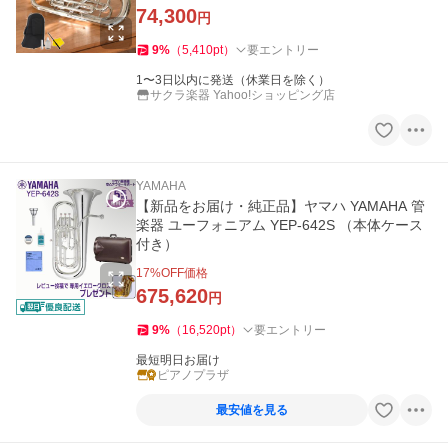
74,300
円
9
%
（
5,410
pt
）
要エントリー
1〜3日以内に発送（休業日を除く）
サクラ楽器 Yahoo!ショッピング店
YAMAHA
【新品をお届け・純正品】ヤマハ YAMAHA 管
楽器 ユーフォニアム YEP-642S （本体ケース
付き）
17
%OFF価格
675,620
円
9
%
（
16,520
pt
）
要エントリー
最短明日お届け
ピアノプラザ
最安値を見る