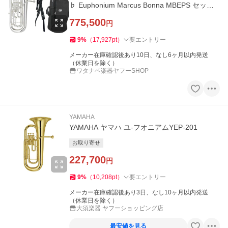
♭ Euphonium Marcus Bonna MBEPS セットI
北海道 沖縄 離島 代引不可
775,500
円
9
%
（
17,927
pt
）
要エントリー
メーカー在庫確認後あり10日、なし6ヶ月以内発送
（休業日を除く）
ワタナベ楽器ヤフーSHOP
YAMAHA
YAMAHA ヤマハ ユ-フオニアムYEP-201
お取り寄せ
227,700
円
9
%
（
10,208
pt
）
要エントリー
メーカー在庫確認後あり3日、なし10ヶ月以内発送
（休業日を除く）
大須楽器 ヤフーショッピング店
最安値を見る