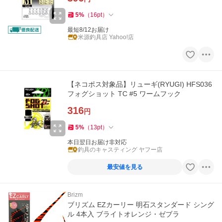
5
%
（
16
pt
）
最短8/12お届け
米源釣具店 Yahoo!店
【ネコポス対象品】リューギ(RYUGI) HFS036
フォグショット TC #5 ワームフック
316
円
5
%
（
13
pt
）
本日翌日お届け非対応
釣具のキャスティング ヤフー店
最安値を見る
Brizm
ブリズム EZカーリー 明石スタンダード シング
ル 4本入 ブライトオレンジ・ゼブラ