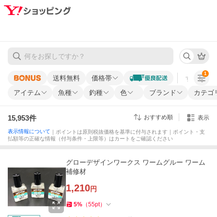
1
送料無料
価格帯
すべての条
アイテム
魚種
釣種
色
ブランド
カテゴ
15,953
件
おすすめ順
表示
表示情報について
｜ポイントは原則税抜価格を基準に付与されます｜ポイント・支
払額等の正確な情報（付与条件・上限等）はカートをご確認ください
グローデザインワークス ワームグルー ワーム
補修材
1,210
円
5
%
（
55
pt
）