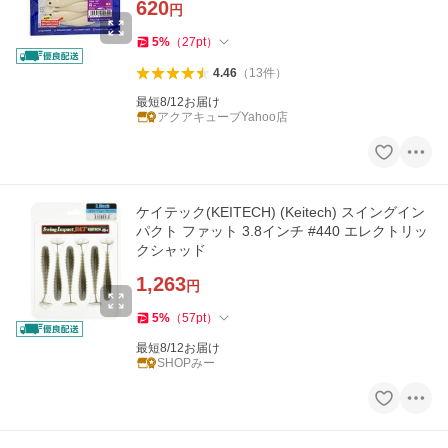
620
円
5
%
（
27
pt
）
4.46
（
13
件
）
最短8/12お届け
アクアキューブYahoo店
ケイテック(KEITECH) (Keitech) スイングイン
パクト ファット 3.8インチ #440 エレクトリッ
クシャッド
1,263
円
5
%
（
57
pt
）
最短8/12お届け
SHOPみー