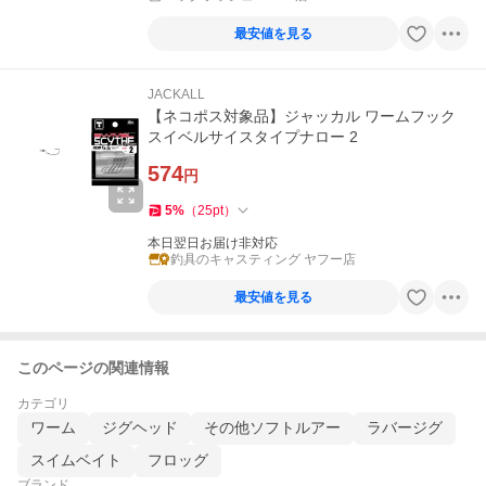
最安値を見る
JACKALL
【ネコポス対象品】ジャッカル ワームフック
スイベルサイスタイプナロー 2
574
円
5
%
（
25
pt
）
本日翌日お届け非対応
釣具のキャスティング ヤフー店
最安値を見る
このページの関連情報
カテゴリ
ワーム
ジグヘッド
その他ソフトルアー
ラバージグ
スイムベイト
フロッグ
ブランド