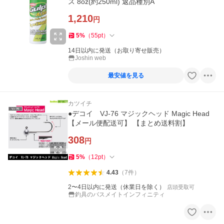
ス 8oz(約250ml) 返品種別A
1,210
円
5
%
（
55
pt
）
14日以内に発送（お取り寄せ販売）
Joshin web
最安値を見る
カツイチ
●デコイ VJ-76 マジックヘッド Magic Head
【メール便配送可】 【まとめ送料割】
308
円
5
%
（
12
pt
）
4.43
（
7
件
）
2〜4日以内に発送（休業日を除く）
店頭受取可
釣具のバスメイトインフィニティ