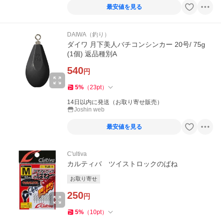
最安値を見る
DAIWA（釣り）
ダイワ 月下美人バチコンシンカー 20号/ 75g
(1個) 返品種別A
540
円
5
%
（
23
pt
）
14日以内に発送（お取り寄せ販売）
Joshin web
最安値を見る
C'ultiva
カルティバ ツイストロックのばね
お取り寄せ
250
円
5
%
（
10
pt
）