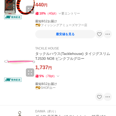
440
円
10
%
（
40
pt
）
要エントリー
最短8/12お届け
フィッシングアミューズヤフー店
最安値を見る
TACKLE HOUSE
タックルハウス(Tacklehouse) タイジグスリム
TJS30 NO8 ピンクフルグロー
1,737
円
5
%
（
78
pt
）
最短8/12お届け
SHOPみー
DAIWA（釣り）