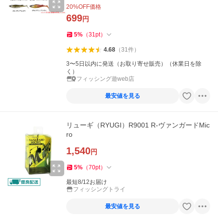
20
%OFF価格
699
円
5
%
（
31
pt
）
4.68
（
31
件
）
3〜5日以内に発送（お取り寄せ販売）（休業日を除
く）
フィッシング遊web店
最安値を見る
リューギ（RYUGI）R9001 R-ヴァンガードMic
ro
1,540
円
5
%
（
70
pt
）
最短8/12お届け
フィッシングトライ
最安値を見る