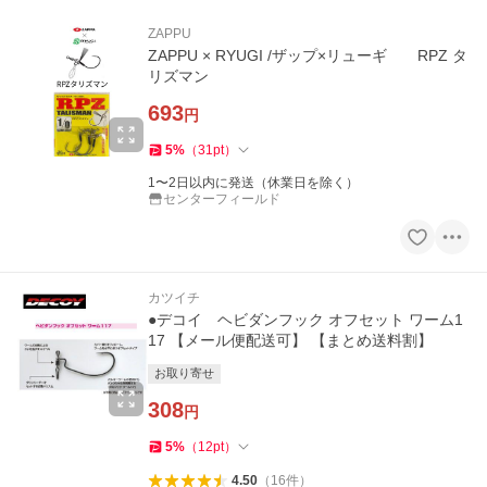
ZAPPU
ZAPPU × RYUGI /ザップ×リューギ RPZ タ
リズマン
693
円
5
%
（
31
pt
）
1〜2日以内に発送（休業日を除く）
センターフィールド
カツイチ
●デコイ ヘビダンフック オフセット ワーム1
17 【メール便配送可】 【まとめ送料割】
お取り寄せ
308
円
5
%
（
12
pt
）
4.50
（
16
件
）