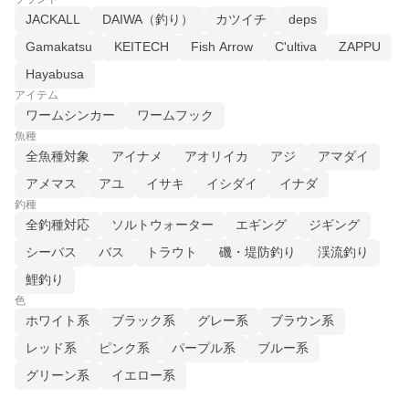
JACKALL
DAIWA（釣り）
カツイチ
deps
Gamakatsu
KEITECH
Fish Arrow
C'ultiva
ZAPPU
Hayabusa
アイテム
ワームシンカー
ワームフック
魚種
全魚種対象
アイナメ
アオリイカ
アジ
アマダイ
アメマス
アユ
イサキ
イシダイ
イナダ
釣種
全釣種対応
ソルトウォーター
エギング
ジギング
シーバス
バス
トラウト
磯・堤防釣り
渓流釣り
鯉釣り
色
ホワイト系
ブラック系
グレー系
ブラウン系
レッド系
ピンク系
パープル系
ブルー系
グリーン系
イエロー系