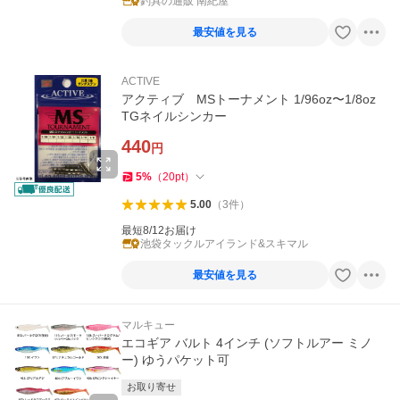
釣具の通販 南紀屋
最安値を見る
ACTIVE
アクティブ MSトーナメント 1/96oz〜1/8oz
TGネイルシンカー
440
円
5
%
（
20
pt
）
5.00
（
3
件
）
最短8/12お届け
池袋タックルアイランド&スキマル
最安値を見る
マルキュー
エコギア バルト 4インチ (ソフトルアー ミノ
ー) ゆうパケット可
お取り寄せ