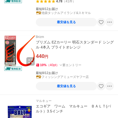
4.78
（
41
件
）
最短8/12お届け
池袋タックルアイランド&スキマル
最安値を見る
Brizm
ブリズム EZカーリー 明石スタンダード シング
ル 4本入 ブライトオレンジ
440
円
10
%
（
40
pt
）
要エントリー
最短8/12お届け
フィッシングアミューズヤフー店
最安値を見る
マルキュー
エコギア ワーム マルキュー ＢＡＬＴ(バ
ルト）3.5インチ