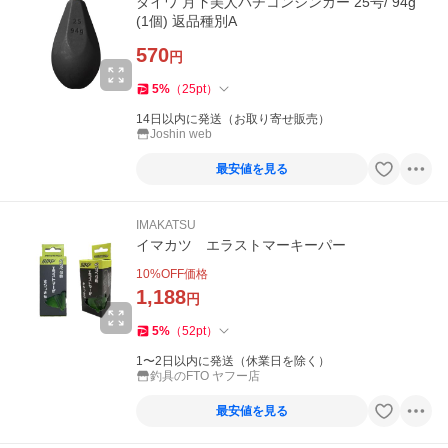
ダイワ 月下美人バチコンシンカー 25号/ 94g
(1個) 返品種別A
570
円
5
%
（
25
pt
）
14日以内に発送（お取り寄せ販売）
Joshin web
最安値を見る
IMAKATSU
イマカツ エラストマーキーパー
10
%OFF価格
1,188
円
5
%
（
52
pt
）
1〜2日以内に発送（休業日を除く）
釣具のFTO ヤフー店
最安値を見る