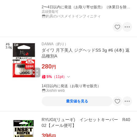
2〜4日以内に発送（お取り寄せ販売）（休業日を除
く）
店頭受取可
釣具のバスメイトインフィニティ
DAIWA（釣り）
ダイワ 月下美人 ジグヘッドSS 3g #6 (4本) 返
品種別A
280
円
5
%
（
11
pt
）
14日以内に発送（お取り寄せ販売）
Joshin web
最安値を見る
RYUGI(リューギ) インセットキーパー R40
02【メール便可】
396
円