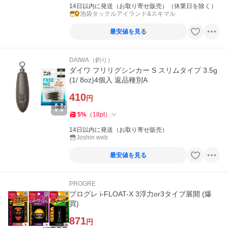
14日以内に発送（お取り寄せ販売）（休業日を除く）
池袋タックルアイランド&スキマル
最安値を見る
DAIWA（釣り）
ダイワ フリリグシンカー S スリムタイプ 3.5g
(1/ 8oz)4個入 返品種別A
410
円
5
%
（
18
pt
）
14日以内に発送（お取り寄せ販売）
Joshin web
最安値を見る
PROGRE
プログレ i-FLOAT-X 3浮力or3タイプ展開 (爆
買)
871
円