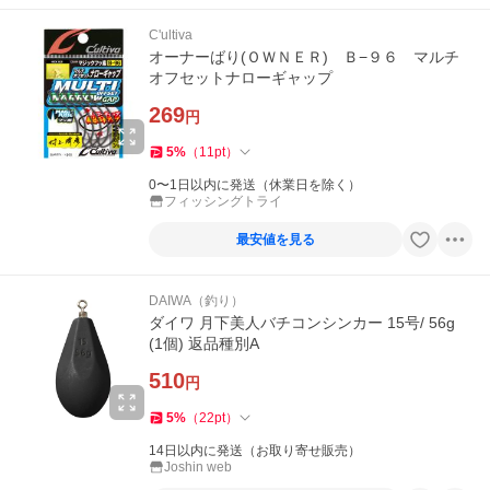
C'ultiva
オーナーばり(ＯＷＮＥＲ) Ｂ−９６ マルチ
オフセットナローギャップ
269
円
5
%
（
11
pt
）
0〜1日以内に発送（休業日を除く）
フィッシングトライ
最安値を見る
DAIWA（釣り）
ダイワ 月下美人バチコンシンカー 15号/ 56g
(1個) 返品種別A
510
円
5
%
（
22
pt
）
14日以内に発送（お取り寄せ販売）
Joshin web