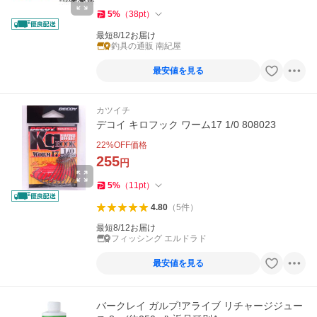
5
%
（
38
pt
）
最短8/12お届け
釣具の通販 南紀屋
最安値を見る
カツイチ
デコイ キロフック ワーム17 1/0 808023
22
%OFF価格
255
円
5
%
（
11
pt
）
4.80
（
5
件
）
最短8/12お届け
フィッシング エルドラド
最安値を見る
バークレイ ガルプ!アライブ リチャージジュー