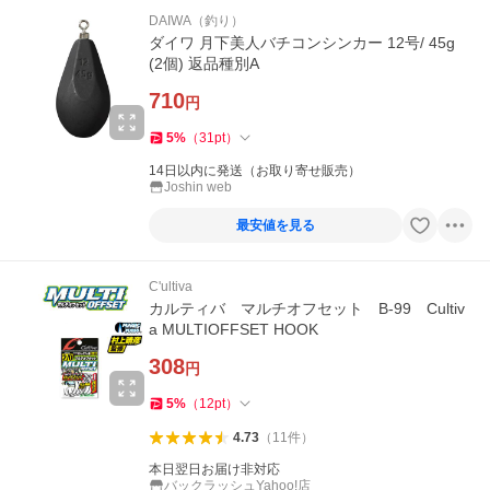
DAIWA（釣り）
ダイワ 月下美人バチコンシンカー 12号/ 45g
(2個) 返品種別A
710
円
5
%
（
31
pt
）
14日以内に発送（お取り寄せ販売）
Joshin web
最安値を見る
C'ultiva
カルティバ マルチオフセット B-99 Cultiv
a MULTIOFFSET HOOK
308
円
5
%
（
12
pt
）
4.73
（
11
件
）
本日翌日お届け非対応
バックラッシュYahoo!店