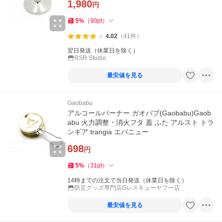
1,980
円
5
%
（
90
pt
）
4.02
（
41
件
）
翌日発送（休業日を除く）
RSR Studio
最安値を見る
Gaobabu
アルコールバーナー ガオバブ(Gaobabu)Gaob
abu 火力調整・消火フタ 蓋 ふた アルスト トラ
ンギア trangia エバニュー
698
円
5
%
（
31
pt
）
14時までの注文で当日発送（休業日を除く）
防災グッズ専門店Gレスキューヤフー店
最安値を見る