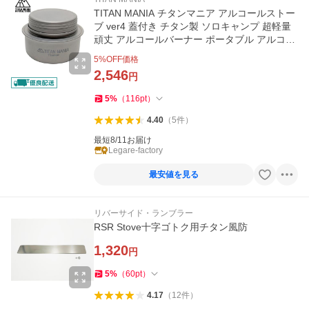
TITAN MANIA チタンマニア アルコールストー
ブ ver4 蓋付き チタン製 ソロキャンプ 超軽量
頑丈 アルコールバーナー ポータブル アルコー
ルランプ 調理器具
5
%OFF価格
2,546
円
5
%
（
116
pt
）
4.40
（
5
件
）
最短8/11お届け
Legare-factory
最安値を見る
リバーサイド・ランブラー
RSR Stove十字ゴトク用チタン風防
1,320
円
5
%
（
60
pt
）
4.17
（
12
件
）