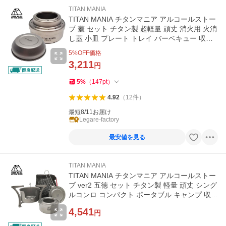
TITAN MANIA
TITAN MANIA チタンマニア アルコールストー
ブ 蓋 セット チタン製 超軽量 頑丈 消火用 火消
し蓋 小皿 プレート トレイ バーベキュー 収納
袋付き
5
%OFF価格
3,211
円
5
%
（
147
pt
）
4.92
（
12
件
）
最短8/11お届け
Legare-factory
最安値を見る
TITAN MANIA
TITAN MANIA チタンマニア アルコールストー
ブ ver2 五徳 セット チタン製 軽量 頑丈 シング
ルコンロ コンパクト ポータブル キャンプ 収納
袋付き
4,541
円