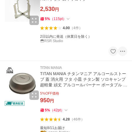
2,530
円
5
%
（
115
pt
）
4.00
（
4
件
）
2日以内に発送（休業日を除く）
RSR Studio
TITAN MANIA
TITAN MANIA チタンマニア アルコールストー
ブ 蓋 消火用 フタ 小皿 チタン製 ソロキャンプ
超軽量 頑丈 アルコールバーナー ポータブル ア
ルコールランプ
5
%OFF価格
950
円
5
%
（
42
pt
）
4.28
（
46
件
）
最短8/11お届け