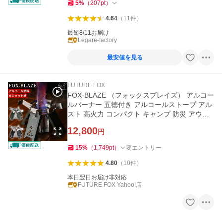
5
%
（
207
pt
）
4.64
（
11
件
）
最短8/11お届け
Legare-factory
最安値を見る
FUTURE FOX
FOX-BLAZE （フォックスブレイズ） アルコー
ルバーナー 五徳付き アルコールストーブ アル
スト 高火力 コンパクト キャンプ 防災 アウト
ドア FUTUREFOX
12,800
円
15
%
（
1,749
pt
）
要エントリー
4.80
（
10
件
）
本日翌日お届け非対応
FUTURE FOX Yahoo!店