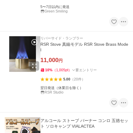
5〜7日以内に発送
Green Smiling
リバーサイド・ランブラー
RSR Stove 真鍮モデル RSR Stove Brass Mode
l
11,000
円
10
%
（
1,005
pt
）
要エントリー
5.00
（
20
件
）
翌日発送（休業日を除く）
RSR Studio
アルコール ストーブ バーナー コンロ 五徳セッ
ト ソロキャンプ VIALACTEA