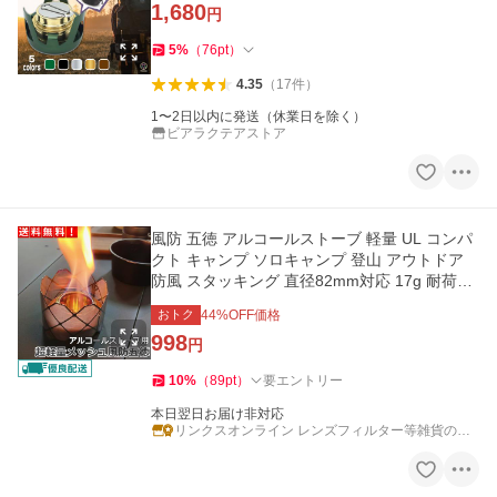
1,680
円
5
%
（
76
pt
）
4.35
（
17
件
）
1〜2日以内に発送（休業日を除く）
ビアラクテアストア
風防 五徳 アルコールストーブ 軽量 UL コンパ
クト キャンプ ソロキャンプ 登山 アウトドア
防風 スタッキング 直径82mm対応 17g 耐荷重
1kg
おトク
44
%OFF価格
998
円
10
%
（
89
pt
）
要エントリー
本日翌日お届け非対応
リンクスオンライン レンズフィルター等雑貨のお
店