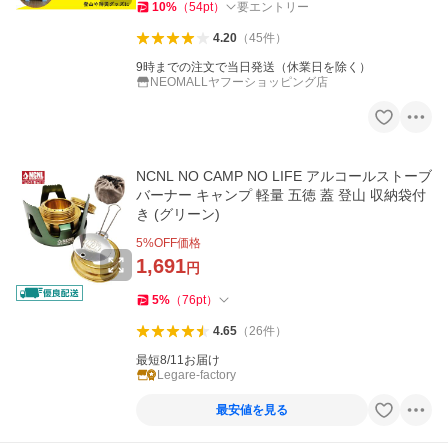
10
%
（
54
pt
）
要エントリー
4.20
（
45
件
）
9時までの注文で当日発送（休業日を除く）
NEOMALLヤフーショッピング店
NCNL NO CAMP NO LIFE アルコールストーブ
バーナー キャンプ 軽量 五徳 蓋 登山 収納袋付
き (グリーン)
5
%OFF価格
1,691
円
5
%
（
76
pt
）
4.65
（
26
件
）
最短8/11お届け
Legare-factory
最安値を見る