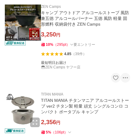
ZEN Camps
キャンプ アウトドア アルコールストーブ 風防
兼五徳 アルコールバーナー 五徳 風防 軽量 固
形燃料 収納袋付き ZEN Camps
3,250
円
10
%
（
295
pt
）
要エントリー
4.85
（
39
件
）
最短明日お届け
ZEN Camps ヤフー店
TITAN MANIA
TITAN MANIA チタンマニア アルコールストー
ブ ver2 チタン製 軽量 頑丈 シングルコンロ コ
ンパクト ポータブル キャンプ
2,356
円
5
%
（
106
pt
）