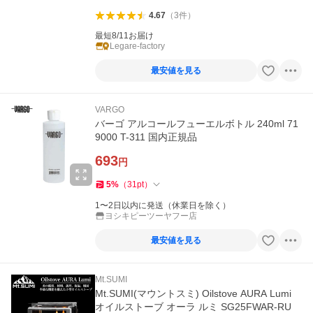
4.67
（
3
件
）
最短8/11お届け
Legare-factory
最安値を見る
VARGO
バーゴ アルコールフューエルボトル 240ml 71
9000 T-311 国内正規品
693
円
5
%
（
31
pt
）
1〜2日以内に発送（休業日を除く）
ヨシキピーツーヤフー店
最安値を見る
Mt.SUMI
Mt.SUMI(マウントスミ) Oilstove AURA Lumi
オイルストーブ オーラ ルミ SG25FWAR-RU