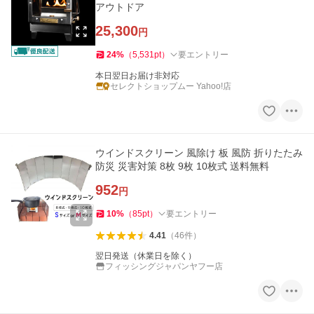
アウトドア
25,300
円
24
%
（
5,531
pt
）
要エントリー
本日翌日お届け非対応
セレクトショップムー Yahoo!店
ウインドスクリーン 風除け 板 風防 折りたたみ
防災 災害対策 8枚 9枚 10枚式 送料無料
952
円
10
%
（
85
pt
）
要エントリー
4.41
（
46
件
）
翌日発送（休業日を除く）
フィッシングジャパンヤフー店