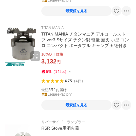
Legare-factory
最安値を見る
TITAN MANIA
TITAN MANIA チタンマニア アルコールストー
ブ ver3 Sサイズ チタン製 軽量 頑丈 小型 コン
ロ コンパクト ポータブル キャンプ 五徳付き
収納袋付き
10
%OFF価格
3,132
円
5
%
（
142
pt
）
4.75
（
4
件
）
最短8/11お届け
Legare-factory
最安値を見る
リバーサイド・ランブラー
RSR Stove用消火蓋