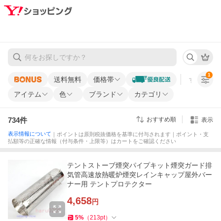
1
送料無料
価格帯
すべての条
アイテム
色
ブランド
カテゴリ
734
件
おすすめ順
表示
表示情報について
｜ポイントは原則税抜価格を基準に付与されます｜ポイント・支
払額等の正確な情報（付与条件・上限等）はカートをご確認ください
テントストーブ煙突パイプキット煙突ガード排
気管高速放熱暖炉煙突レインキャップ屋外バー
ナー用 テントプロテクター
4,658
円
5
%
（
213
pt
）