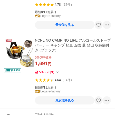
4.78
（
37
件
）
最短8/11お届け
Legare-factory
最安値を見る
NCNL NO CAMP NO LIFE アルコールストーブ
バーナー キャンプ 軽量 五徳 蓋 登山 収納袋付
き (ブラック)
5
%OFF価格
1,691
円
5
%
（
76
pt
）
4.64
（
14
件
）
最短8/11お届け
Legare-factory
最安値を見る
TITAN MANIA