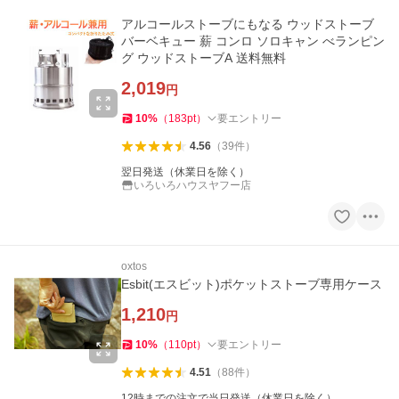
アルコールストーブにもなる ウッドストーブ
バーベキュー 薪 コンロ ソロキャン べランピン
グ ウッドストーブA 送料無料
2,019
円
10
%
（
183
pt
）
要エントリー
4.56
（
39
件
）
翌日発送（休業日を除く）
いろいろハウスヤフー店
oxtos
Esbit(エスビット)ポケットストーブ専用ケース
1,210
円
10
%
（
110
pt
）
要エントリー
4.51
（
88
件
）
12時までの注文で当日発送（休業日を除く）