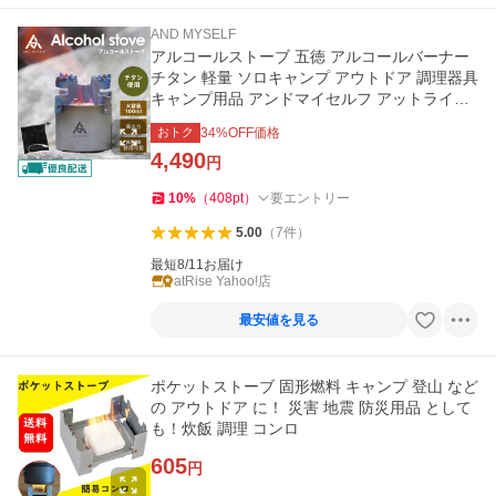
AND MYSELF
アルコールストーブ 五徳 アルコールバーナー
チタン 軽量 ソロキャンプ アウトドア 調理器具
キャンプ用品 アンドマイセルフ アットライズ
atRise
おトク
34
%OFF価格
4,490
円
10
%
（
408
pt
）
要エントリー
5.00
（
7
件
）
最短8/11お届け
atRise Yahoo!店
最安値を見る
ポケットストーブ 固形燃料 キャンプ 登山 など
の アウトドア に！ 災害 地震 防災用品 として
も！炊飯 調理 コンロ
605
円