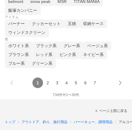
belmont
snow peak
MSR
TITAN MANIA
飯塚カンパニー
アイテム
バーナー
クッカーセット
五徳
収納ケース
ウィンドスクリーン
色
ホワイト系
ブラック系
グレー系
ベージュ系
ブラウン系
レッド系
ピンク系
ネイビー系
ブルー系
グリーン系
1
2
3
4
5
6
7
734
件中
1
〜
30
件
ページ上部に戻る
トップ
アウトドア、釣り、旅行用品
バーベキュー、調理用品
アルコ