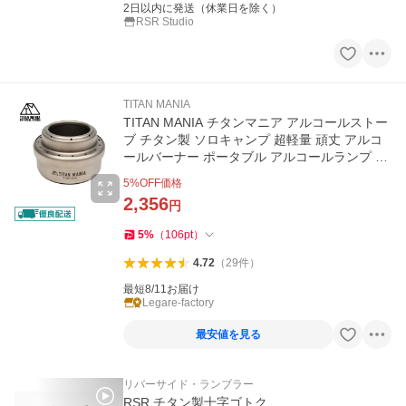
2日以内に発送（休業日を除く）
RSR Studio
TITAN MANIA
TITAN MANIA チタンマニア アルコールストー
ブ チタン製 ソロキャンプ 超軽量 頑丈 アルコ
ールバーナー ポータブル アルコールランプ ツ
ーリング
5
%OFF価格
2,356
円
5
%
（
106
pt
）
4.72
（
29
件
）
最短8/11お届け
Legare-factory
最安値を見る
リバーサイド・ランブラー
RSR チタン製十字ゴトク