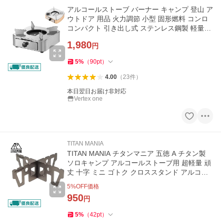
アルコールストーブ バーナー キャンプ 登山 ア
ウトドア 用品 火力調節 小型 固形燃料 コンロ
コンパクト 引き出し式 ステンレス鋼製 軽量
携帯便利
1,980
円
5
%
（
90
pt
）
4.00
（
23
件
）
本日翌日お届け非対応
Vertex one
TITAN MANIA
TITAN MANIA チタンマニア 五徳 A チタン製
ソロキャンプ アルコールストーブ用 超軽量 頑
丈 十字 ミニ ゴトク クロススタンド アルコー
ルバーナー
5
%OFF価格
950
円
5
%
（
42
pt
）