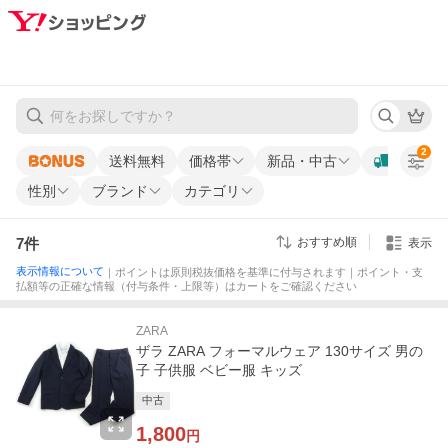
2
送料無料
価格帯
新品・中古
性別
ブランド
カテゴリ
7
件
おすすめ順
表示
表示情報について
｜ポイントは原則税抜価格を基準に付与されます｜ポイント・支
払額等の正確な情報（付与条件・上限等）はカートをご確認ください
ZARA
ザラ ZARA フォーマルウェア 130サイズ 男の
子 子供服 ベビー服 キッズ
中古
1,800
円