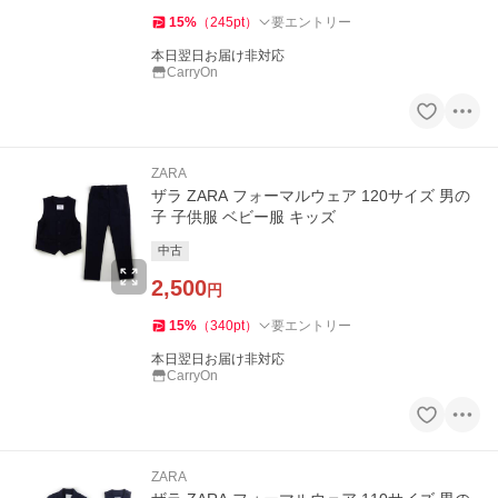
15
%
（
245
pt
）
要エントリー
本日翌日お届け非対応
CarryOn
ZARA
ザラ ZARA フォーマルウェア 120サイズ 男の
子 子供服 ベビー服 キッズ
中古
2,500
円
15
%
（
340
pt
）
要エントリー
本日翌日お届け非対応
CarryOn
ZARA