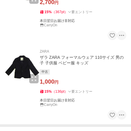
2,700
円
15
%
（
367
pt
）
要エントリー
本日翌日お届け非対応
CarryOn
ZARA
ザラ ZARA フォーマルウェア 110サイズ 男の
子 子供服 ベビー服 キッズ
中古
1,000
円
15
%
（
136
pt
）
要エントリー
本日翌日お届け非対応
CarryOn