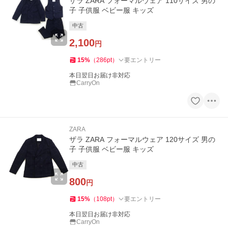
ザラ ZARA フォーマルウェア 110サイズ 男の
子 子供服 ベビー服 キッズ
中古
2,100
円
15
%
（
286
pt
）
要エントリー
本日翌日お届け非対応
CarryOn
ZARA
ザラ ZARA フォーマルウェア 120サイズ 男の
子 子供服 ベビー服 キッズ
中古
800
円
15
%
（
108
pt
）
要エントリー
本日翌日お届け非対応
CarryOn