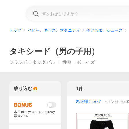
トップ
ベビー、キッズ、マタニティ
子ども服、シューズ
タキシード（男の子用）
ブランド
：
ダックビル
性別
：
ボーイズ
絞り込む
1
件
2
表示情報について
｜ポイントは原則
本日ボーナスストアPlusが
最大20%