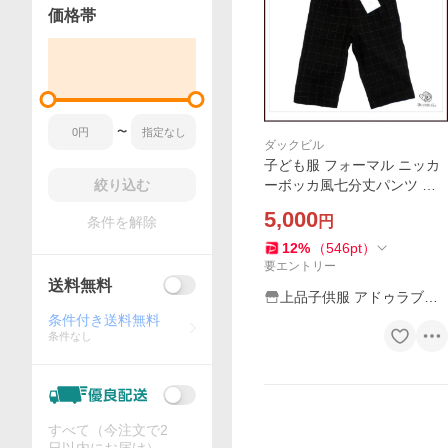
価格帯
〜
ダックビル
子ども服 フォーマル ニッカ
絞り込む
ーボッカ風七分丈パンツ チ
ェック柄 ブラック（濠Du）
5,000
円
条件を解除
子供服 85cm 95cm 100cm 1
10cm 男の子 アドゥラブル D
12
%
（
546
pt
）
UCKBILL ダックビル 爆買
要エントリー
送料無料
上品子供服 アドゥラブル
Adorable
条件付き送料無料
条件なし
すべて（今注文で2