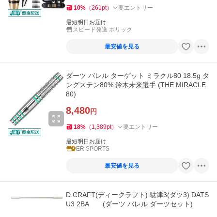
10
%
（
261
pt
）
要エントリー
最短明日お届け
スピード発送 ホリック
最安値を見る
ダーツ バレル ターゲット ミラクル80 18.5g タ
ングステン80% 鈴木未来選手 (THE MIRACLE
80)
8,480
円
18
%
（
1,389
pt
）
要エントリー
最短明日お届け
ER SPORTS
最安値を見る
D.CRAFT(ディークラフト) 駄津3(ダツ3) DATS
U3 2BA (ダーツ バレル ダーツセット)