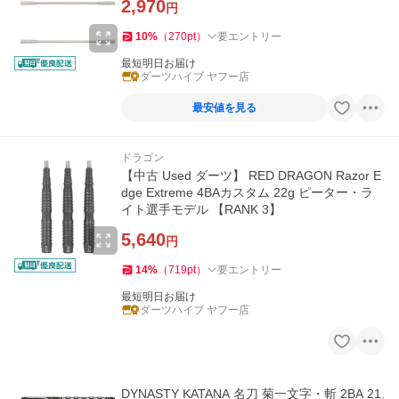
2,970
円
10
%
（
270
pt
）
要エントリー
最短明日お届け
ダーツハイブ ヤフー店
最安値を見る
ドラゴン
【中古 Used ダーツ】 RED DRAGON Razor E
dge Extreme 4BAカスタム 22g ピーター・ラ
イト選手モデル 【RANK 3】
5,640
円
14
%
（
719
pt
）
要エントリー
最短明日お届け
ダーツハイブ ヤフー店
DYNASTY KATANA 名刀 菊一文字・斬 2BA 21.