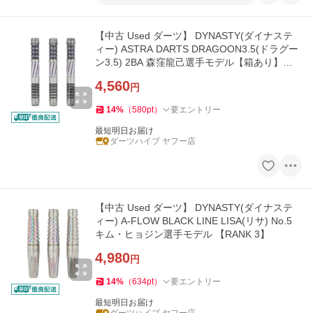
【中古 Used ダーツ】 DYNASTY(ダイナステ
ィー) ASTRA DARTS DRAGOON3.5(ドラグー
ン3.5) 2BA 森窪龍己選手モデル【箱あり】
【RANK 2】
4,560
円
14
%
（
580
pt
）
要エントリー
最短明日お届け
ダーツハイブ ヤフー店
【中古 Used ダーツ】 DYNASTY(ダイナステ
ィー) A-FLOW BLACK LINE LISA(リサ) No.5
キム・ヒョジン選手モデル 【RANK 3】
4,980
円
14
%
（
634
pt
）
要エントリー
最短明日お届け