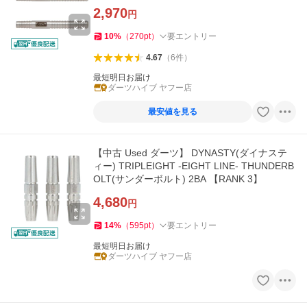
2,970
円
10
%
（
270
pt
）
要エントリー
4.67
（
6
件
）
最短明日お届け
ダーツハイブ ヤフー店
最安値を見る
【中古 Used ダーツ】 DYNASTY(ダイナステ
ィー) TRIPLEIGHT -EIGHT LINE- THUNDERB
OLT(サンダーボルト) 2BA 【RANK 3】
4,680
円
14
%
（
595
pt
）
要エントリー
最短明日お届け
ダーツハイブ ヤフー店