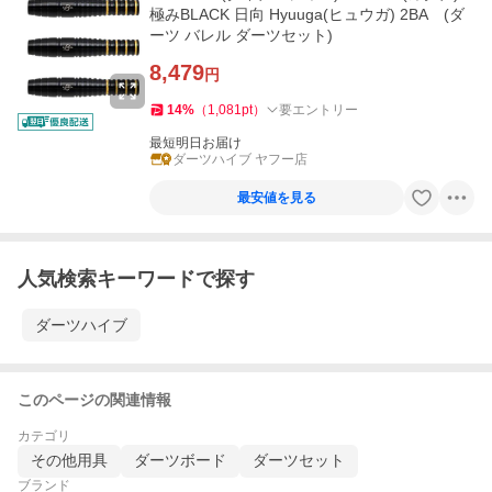
極みBLACK 日向 Hyuuga(ヒュウガ) 2BA (ダ
ーツ バレル ダーツセット)
8,479
円
14
%
（
1,081
pt
）
要エントリー
最短明日お届け
ダーツハイブ ヤフー店
最安値を見る
人気検索キーワードで探す
ダーツハイブ
このページの関連情報
カテゴリ
その他用具
ダーツボード
ダーツセット
ブランド