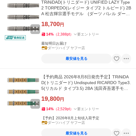
TRiNiDAD(トリニダード) UNIFIED LAZY Type
2 TORPEDO(レイジー タイプ2 トルピード) 2B
A 松吉輝宗選手モデル (ダーツ バレル ダーツ
セット)
18,700
円
14
%
（
2,388
pt
）
要エントリー
最短明日お届け
ダーツハイブ ヤフー店
最安値を見る
【予約商品 2026年8月8日発売予定】TRiNiDA
D(トリニダード) Undisputed RICARDO Type3.
5(リカルド タイプ3.5) 2BA 浅田斉吾選手モデ
ル
19,800
円
14
%
（
2,529
pt
）
要エントリー
【予約】2026年8月上旬頃入荷予定
ダーツハイブ ヤフー店
最安値を見る