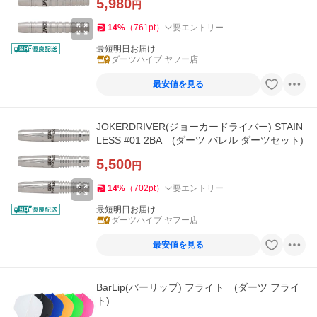
5,980
円
14
%
（
761
pt
）
要エントリー
最短明日お届け
ダーツハイブ ヤフー店
最安値を見る
JOKERDRIVER(ジョーカードライバー) STAIN
LESS #01 2BA (ダーツ バレル ダーツセット)
5,500
円
14
%
（
702
pt
）
要エントリー
最短明日お届け
ダーツハイブ ヤフー店
最安値を見る
BarLip(バーリップ) フライト (ダーツ フライ
ト)