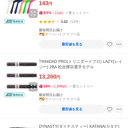
143
円
9.5
%
（
11
pt
）
要エントリー
3.42
（
12
件
）
最短明日お届け
ダーツハイブ ヤフー店
最安値を見る
TRiNiDAD PRO(トリニダードプロ) LAZY(レイ
ジー) 2BA 松吉輝宗選手モデル
13,200
円
14
%
（
1,686
pt
）
要エントリー
最短明日お届け
ダーツハイブ ヤフー店
最安値を見る
DYNASTY(ダイナスティー) KATANA(カタナ)