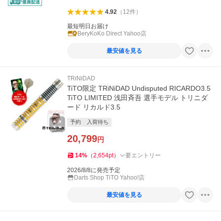
4.92
（
12
件
）
最短明日お届け
BeryKoKo Direct Yahoo店
最安値を見る
TRiNiDAD
TiTO限定 TRiNiDAD Undisputed RICARDO3.5
TiTO LIMITED 浅田斉吾 選手モデル トリニダ
ード リカルド3.5
予約
入荷待ち
20,799
円
14
%
（
2,654
pt
）
要エントリー
2026/8/8に発売予定
Darts Shop TiTO Yahoo!店
最安値を見る