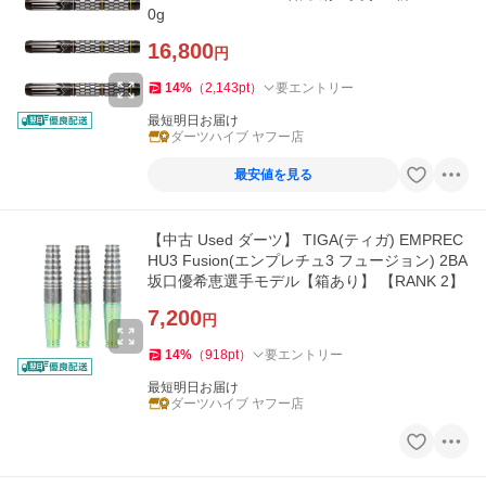
0g
16,800
円
14
%
（
2,143
pt
）
要エントリー
最短明日お届け
ダーツハイブ ヤフー店
最安値を見る
【中古 Used ダーツ】 TIGA(ティガ) EMPREC
HU3 Fusion(エンプレチュ3 フュージョン) 2BA
坂口優希恵選手モデル【箱あり】 【RANK 2】
7,200
円
14
%
（
918
pt
）
要エントリー
最短明日お届け
ダーツハイブ ヤフー店