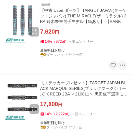
Target
【中古 Used ダーツ】 TARGET JAPAN(ターゲ
ットジャパン) THE MIRACLE(ザ・ミラクル) 2
BA 鈴木未来選手モデル【箱あり】 【RANK
3】
7,620
円
14
%
（
972
pt
）
要エントリー
最短明日お届け
ダーツハイブ ヤフー店
【ステッカープレゼント】TARGET JAPAN BL
ACK MARQUE SERIES(ブラックマークシリー
ズ) CREED 2BA ＜210811＞ 黒田俊平選手モ
デル
17,800
円
14
%
（
2,272
pt
）
要エントリー
最短明日お届け
ダーツハイブ ヤフー店