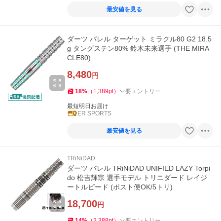
最安値を見る
ダーツ バレル ターゲット ミラクル80 G2 18.5
g タングステン80% 鈴木未来選手 (THE MIRA
CLE80)
8,480
円
18
%
（
1,389
pt
）
要エントリー
最短明日お届け
ER SPORTS
最安値を見る
TRiNiDAD
ダーツ バレル TRiNiDAD UNIFIED LAZY Torpi
do 松吉輝宗 選手モデル トリニダード レイジ
ートルピード (ポスト便OK/5トリ)
18,700
円
14
%
（
2,388
pt
）
要エントリー