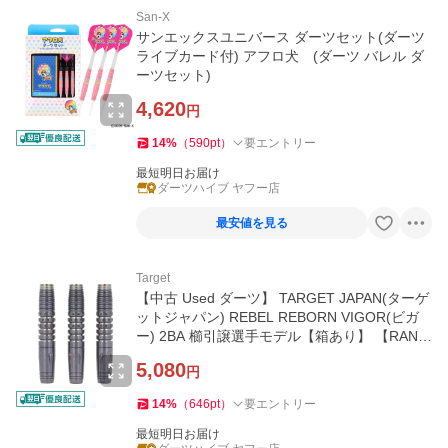
San-X
サンエックスユニバース ダーツセット(ダーツ
ライブカード付) アフロ犬 (ダーツ バレル ダ
ーツセット)
4,620
円
14
%
（
590
pt
）
要エントリー
最短明日お届け
ダーツハイブ ヤフー店
最安値を見る
Target
【中古 Used ダーツ】 TARGET JAPAN(ターゲ
ットジャパン) REBEL REBORN VIGOR(ビガ
ー) 2BA 櫛引譲選手モデル【箱あり】 【RANK
3】
5,080
円
14
%
（
646
pt
）
要エントリー
最短明日お届け