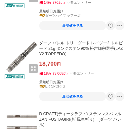
14
%
（
702
pt
）
要エントリー
最短明日お届け
ダーツハイブ ヤフー店
最安値を見る
ダーツ バレル トリニダード レイジー2 トルピ
ード 21g タングステン90% 松吉輝宗選手(LAZ
Y2 TORPEDO)
18,700
円
18
%
（
3,068
pt
）
要エントリー
最短明日お届け
ER SPORTS
最安値を見る
D.CRAFT(ディークラフト) ステンレスバレル
ZAN FUSHAGIRI(斬 風車斬り) (ダーツ バレ
ル)