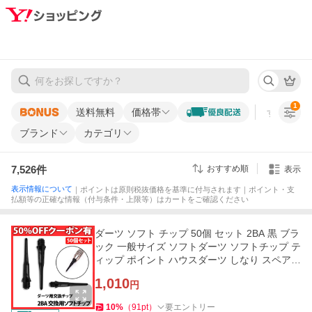
1
送料無料
価格帯
すべての条
ブランド
カテゴリ
7,526
件
おすすめ順
表示
表示情報について
｜ポイントは原則税抜価格を基準に付与されます｜ポイント・支
払額等の正確な情報（付与条件・上限等）はカートをご確認ください
ダーツ ソフト チップ 50個 セット 2BA 黒 ブラ
ック 一般サイズ ソフトダーツ ソフトチップ テ
ィップ ポイント ハウスダーツ しなり スペア
交換用 予備
1,010
円
10
%
（
91
pt
）
要エントリー