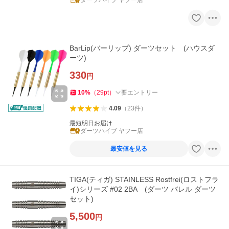
ダーツハイブ ヤフー店
BarLip(バーリップ) ダーツセット (ハウスダ
ーツ)
330
円
10
%
（
29
pt
）
要エントリー
4.09
（
23
件
）
最短明日お届け
ダーツハイブ ヤフー店
最安値を見る
TIGA(ティガ) STAINLESS Rostfrei(ロストフラ
イ)シリーズ #02 2BA (ダーツ バレル ダーツ
セット)
5,500
円