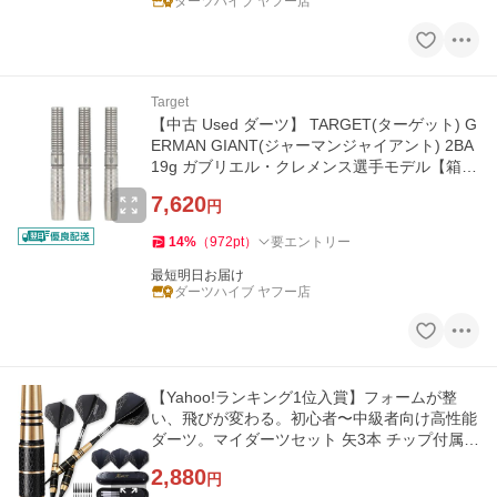
ダーツハイブ ヤフー店
Target
【中古 Used ダーツ】 TARGET(ターゲット) G
ERMAN GIANT(ジャーマンジャイアント) 2BA
19g ガブリエル・クレメンス選手モデル【箱あ
り】 【RANK 3】
7,620
円
14
%
（
972
pt
）
要エントリー
最短明日お届け
ダーツハイブ ヤフー店
【Yahoo!ランキング1位入賞】フォームが整
い、飛びが変わる。初心者〜中級者向け高性能
ダーツ。マイダーツセット 矢3本 チップ付属3
0本 MDM
2,880
円