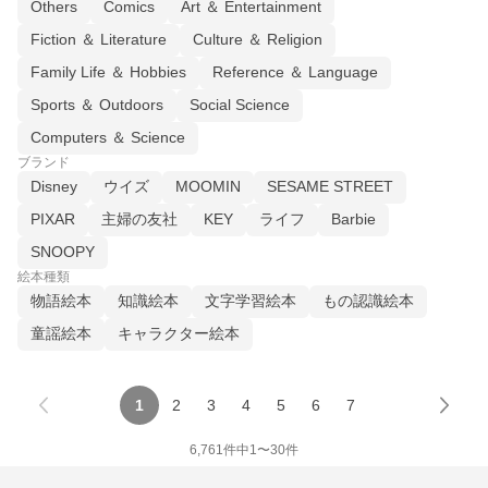
Others
Comics
Art ＆ Entertainment
Fiction ＆ Literature
Culture ＆ Religion
Family Life ＆ Hobbies
Reference ＆ Language
Sports ＆ Outdoors
Social Science
Computers ＆ Science
ブランド
Disney
ウイズ
MOOMIN
SESAME STREET
PIXAR
主婦の友社
KEY
ライフ
Barbie
SNOOPY
絵本種類
物語絵本
知識絵本
文字学習絵本
もの認識絵本
童謡絵本
キャラクター絵本
1
2
3
4
5
6
7
6,761
件中
1
〜
30
件