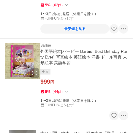
5
%
（
62
pt
）
1〜3日以内に発送（休業日を除く）
FUNFUNほうむず
最安値を見る
Barbie
外国語絵本[バービー Barbie: Best Birthday Par
ty Ever] 写真絵本 英語絵本 洋書 ドール写真 人
形絵本 英語学習
中古
999
円
5
%
（
44
pt
）
1〜3日以内に発送（休業日を除く）
FUNFUNほうむず