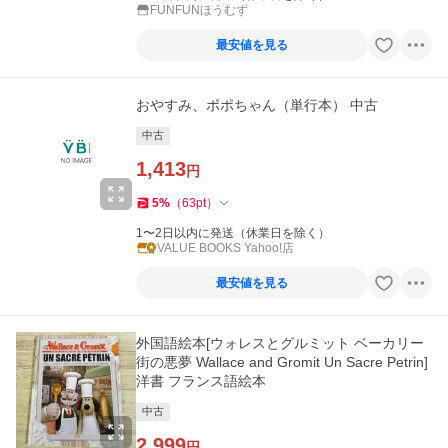
FUNFUNほうむず
最安値を見る
おやすみ、ポポちゃん（単行本） 中古
中古
1,413
円
5
%
（
63
pt
）
1〜2日以内に発送（休業日を除く）
VALUE BOOKS Yahoo!店
最安値を見る
外国語絵本[ウォレスとグルミット ベーカリー
街の悪夢 Wallace and Gromit Un Sacre Petrin]
洋書 フランス語絵本
中古
2,999
円