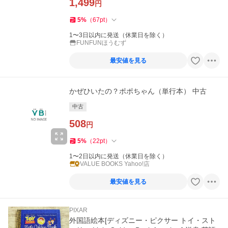
1,499
円
5
%
（
67
pt
）
1〜3日以内に発送（休業日を除く）
FUNFUNほうむず
最安値を見る
かぜひいたの？ポポちゃん（単行本） 中古
中古
508
円
5
%
（
22
pt
）
1〜2日以内に発送（休業日を除く）
VALUE BOOKS Yahoo!店
最安値を見る
PIXAR
外国語絵本[ディズニー・ピクサー トイ・スト