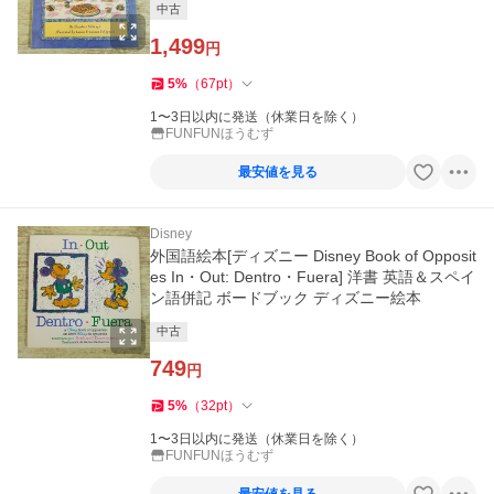
中古
1,499
円
5
%
（
67
pt
）
1〜3日以内に発送（休業日を除く）
FUNFUNほうむず
最安値を見る
Disney
外国語絵本[ディズニー Disney Book of Opposit
es In・Out: Dentro・Fuera] 洋書 英語＆スペイ
ン語併記 ボードブック ディズニー絵本
中古
749
円
5
%
（
32
pt
）
1〜3日以内に発送（休業日を除く）
FUNFUNほうむず