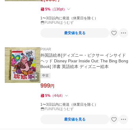
5
%
（
136
pt
）
1〜3日以内に発送（休業日を除く）
FUNFUNほうむず
最安値を見る
PIXAR
外国語絵本[ディズニー・ピクサー インサイド
ヘッド Disney Pixar Inside Out: The Bing Bong
Book] 洋書 英語絵本 ディズニー絵本
中古
999
円
5
%
（
44
pt
）
1〜3日以内に発送（休業日を除く）
FUNFUNほうむず
最安値を見る