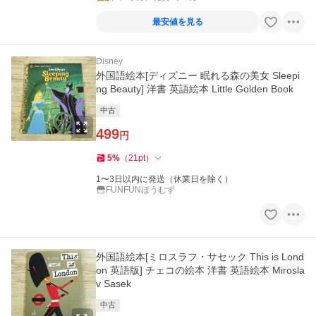
最安値を見る
Disney
外国語絵本[ディズニー 眠れる森の美女 Sleepi
ng Beauty] 洋書 英語絵本 Little Golden Book
中古
499
円
5
%
（
21
pt
）
1〜3日以内に発送（休業日を除く）
FUNFUNほうむず
外国語絵本[ミロスラフ・サセック This is Lond
on 英語版] チェコの絵本 洋書 英語絵本 Mirosla
v Sasek
中古