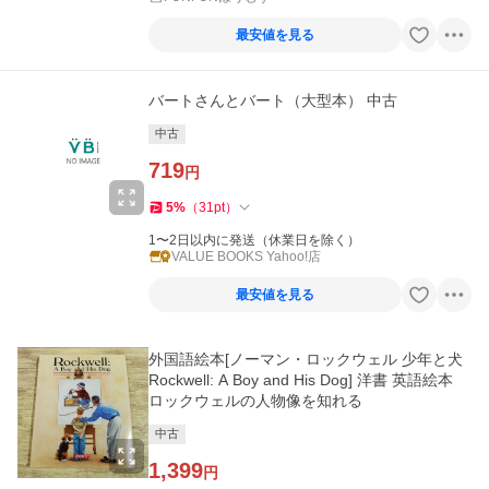
最安値を見る
バートさんとバート（大型本） 中古
中古
719
円
5
%
（
31
pt
）
1〜2日以内に発送（休業日を除く）
VALUE BOOKS Yahoo!店
最安値を見る
外国語絵本[ノーマン・ロックウェル 少年と犬
Rockwell: A Boy and His Dog] 洋書 英語絵本
ロックウェルの人物像を知れる
中古
1,399
円