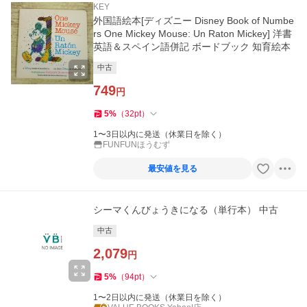
KEY
外国語絵本[ディズニー Disney Book of Numbe
rs One Mickey Mouse: Un Raton Mickey] 洋書
英語＆スペイン語併記 ボードブック 知育絵本
中古
749
円
5
%
（
32
pt
）
1〜3日以内に発送（休業日を除く）
FUNFUNほうむず
最安値を見る
シーマくんびょうきになる（単行本） 中古
中古
2,079
円
5
%
（
94
pt
）
1〜2日以内に発送（休業日を除く）