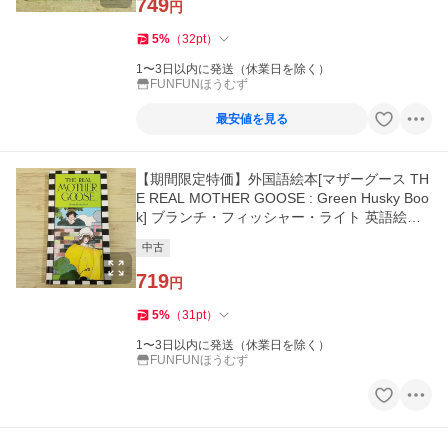
749
円
5
%
（
32
pt
）
1〜3日以内に発送（休業日を除く）
FUNFUNほうむず
最安値を見る
【期間限定特価】外国語絵本[マザーグース TH
E REAL MOTHER GOOSE : Green Husky Boo
k] ブランチ・フィッシャー・ライト 英語絵本
厚紙ペー
中古
719
円
5
%
（
31
pt
）
1〜3日以内に発送（休業日を除く）
FUNFUNほうむず