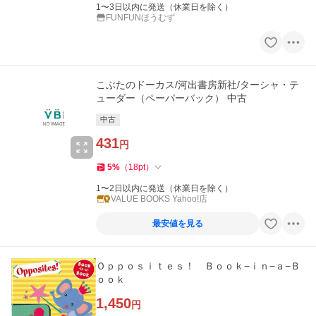
1〜3日以内に発送（休業日を除く）
FUNFUNほうむず
こぶたのドーカス/河出書房新社/ターシャ・テ
ューダー（ペーパーバック） 中古
中古
431
円
5
%
（
18
pt
）
1〜2日以内に発送（休業日を除く）
VALUE BOOKS Yahoo!店
最安値を見る
Ｏｐｐｏｓｉｔｅｓ！ Ｂｏｏｋ−ｉｎ−ａ−Ｂ
ｏｏｋ
1,450
円