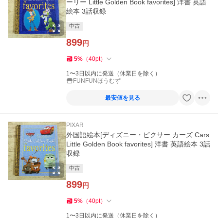
ーリー Little Golden Book favorites] 洋書 英語
絵本 3話収録
中古
899
円
5
%
（
40
pt
）
1〜3日以内に発送（休業日を除く）
FUNFUNほうむず
最安値を見る
PIXAR
外国語絵本[ディズニー・ピクサー カーズ Cars
Little Golden Book favorites] 洋書 英語絵本 3話
収録
中古
899
円
5
%
（
40
pt
）
1〜3日以内に発送（休業日を除く）