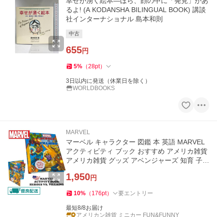
幸せが湧く絵本―ほら、顔の中に「発見」があ
るよ! (A KODANSHA BILINGUAL BOOK) 講談
社インターナショナル 島本和則
中古
655
円
5
%
（
28
pt
）
3日以内に発送（休業日を除く）
WORLDBOOKS
MARVEL
マーベル キャラクター 図鑑 本 英語 MARVEL
アクティビティ ブック おすすめ アメリカ雑貨
アメリカ雑貨 グッズ アベンジャーズ 知育 子供
プレゼント
1,950
円
10
%
（
176
pt
）
要エントリー
最短8/8お届け
アメリカン雑貨 ミニカー FUN&FUNNY