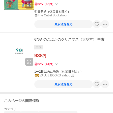
5
%
（
66
pt
）
翌日発送（休業日を除く）
The Outlet Bookshop
最安値を見る
6ぴきのこぶたのクリスマス（大型本） 中古
中古
938
円
5
%
（
41
pt
）
1〜2日以内に発送（休業日を除く）
VALUE BOOKS Yahoo!店
最安値を見る
このページの関連情報
カテゴリ