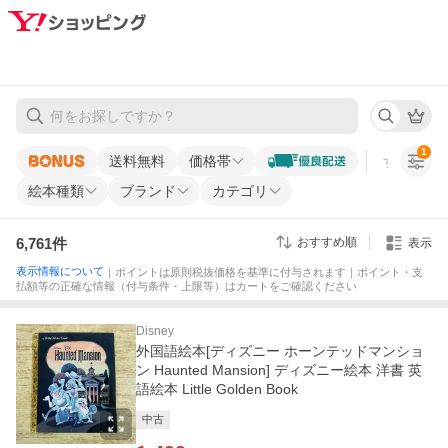
1
送料無料
価格帯
すべての条
絵本種類
ブランド
カテゴリ
6,761
件
おすすめ順
表示
表示情報について
｜ポイントは原則税抜価格を基準に付与されます｜ポイント・支
払額等の正確な情報（付与条件・上限等）はカートをご確認ください
Disney
外国語絵本[ディズニー ホーンテッドマンショ
ン Haunted Mansion] ディズニー絵本 洋書 英
語絵本 Little Golden Book
中古