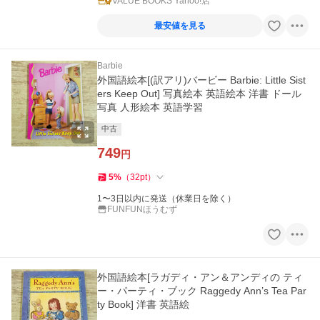
VALUE BOOKS Yahoo!店
最安値を見る
Barbie
外国語絵本[(訳アリ)バービー Barbie: Little Sist
ers Keep Out] 写真絵本 英語絵本 洋書 ドール
写真 人形絵本 英語学習
中古
749
円
5
%
（
32
pt
）
1〜3日以内に発送（休業日を除く）
FUNFUNほうむず
外国語絵本[ラガディ・アン＆アンディの ティ
ー・パーティ・ブック Raggedy Ann’s Tea Par
ty Book] 洋書 英語絵