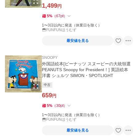
1,499
円
5
%
（
67
pt
）
1〜3日以内に発送（休業日を除く）
FUNFUNほうむず
最安値を見る
SNOOPY
外国語絵本[ピーナッツ スヌーピーの大統領選
PEANUTS Snoopy for President！] 英語絵本
洋書 シュルツ SIMON・SPOTLIGHT
中古
659
円
5
%
（
30
pt
）
1〜3日以内に発送（休業日を除く）
FUNFUNほうむず
最安値を見る