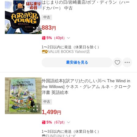
はじまりの日/岩崎書店/ボブ・ディラン（ハー
ドカバー） 中古
中古
883
円
5
%
（
40
pt
）
1〜2日以内に発送（休業日を除く）
VALUE BOOKS Yahoo!店
最安値を見る
外国語絵本[(訳アリ)たのしい川べ The Wind in
the Willows] ケネス・グレアム ルネ・クローク
洋書 英語絵本
中古
1,499
円
5
%
（
67
pt
）
1〜3日以内に発送（休業日を除く）
FUNFUNほうむず