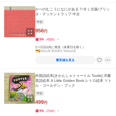
かべのむこうになにがある？/ＢＬ出版/ブリッ
タ・テッケントラップ 中古
中古
956
円
5
%
（
42
pt
）
1〜2日以内に発送（休業日を除く）
VALUE BOOKS Yahoo!店
最安値を見る
外国語絵本[きかんしゃトゥートル Tootle] 洋書
英語絵本 A Little Golden Book レトロ絵本 リト
ル・ゴールデン・ブック
中古
499
円
5
%
（
21
pt
）