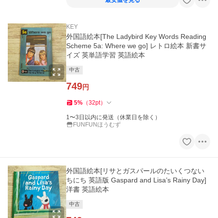
最安値を見る
KEY
外国語絵本[The Ladybird Key Words Reading
Scheme 5a: Where we go] レトロ絵本 新書サ
イズ 英単語学習 英語絵本
中古
749
円
5
%
（
32
pt
）
1〜3日以内に発送（休業日を除く）
FUNFUNほうむず
外国語絵本[リサとガスパールのたいくつない
ちにち 英語版 Gaspard and Lisa’s Rainy Day]
洋書 英語絵本
中古