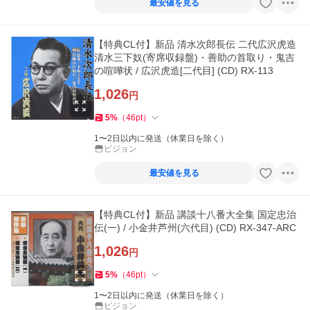
最安値を見る
【特典CL付】新品 清水次郎長伝 二代広沢虎造
清水三下奴(寄席収録盤)・善助の首取り・鬼吉
の喧嘩状 / 広沢虎造[二代目] (CD) RX-113
1,026
円
5
%
（
46
pt
）
1〜2日以内に発送（休業日を除く）
ピジョン
最安値を見る
【特典CL付】新品 講談十八番大全集 国定忠治
伝(一) / 小金井芦州(六代目) (CD) RX-347-ARC
1,026
円
5
%
（
46
pt
）
1〜2日以内に発送（休業日を除く）
ピジョン