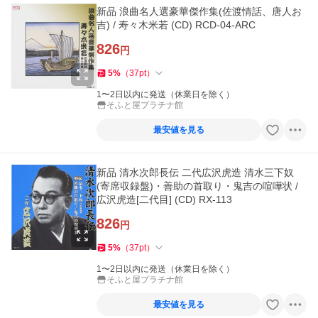
新品 浪曲名人選豪華傑作集(佐渡情話、唐人お
吉) / 寿々木米若 (CD) RCD-04-ARC
826
円
5
%
（
37
pt
）
1〜2日以内に発送（休業日を除く）
そふと屋プラチナ館
最安値を見る
新品 清水次郎長伝 二代広沢虎造 清水三下奴
(寄席収録盤)・善助の首取り・鬼吉の喧嘩状 /
広沢虎造[二代目] (CD) RX-113
826
円
5
%
（
37
pt
）
1〜2日以内に発送（休業日を除く）
そふと屋プラチナ館
最安値を見る