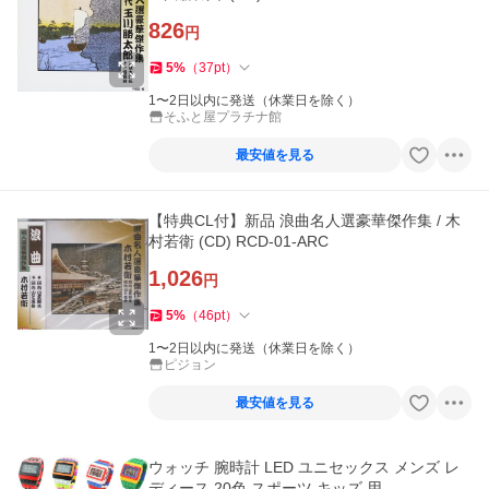
826
円
5
%
（
37
pt
）
1〜2日以内に発送（休業日を除く）
そふと屋プラチナ館
最安値を見る
【特典CL付】新品 浪曲名人選豪華傑作集 / 木
村若衛 (CD) RCD-01-ARC
1,026
円
5
%
（
46
pt
）
1〜2日以内に発送（休業日を除く）
ピジョン
最安値を見る
ウォッチ 腕時計 LED ユニセックス メンズ レ
ディース 20色 スポーツ キッズ 用