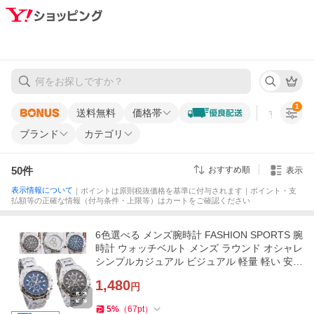
1
送料無料
価格帯
すべての条
ブランド
カテゴリ
50
件
おすすめ順
表示
表示情報について
｜ポイントは原則税抜価格を基準に付与されます｜ポイント・支
払額等の正確な情報（付与条件・上限等）はカートをご確認ください
6色選べる メンズ腕時計 FASHION SPORTS 腕
時計 ウォッチベルト メンズ ラウンド オシャレ
シンプルカジュアル ビジュアル 軽量 軽い 安い
新品 ORIANDO
1,480
円
5
%
（
67
pt
）