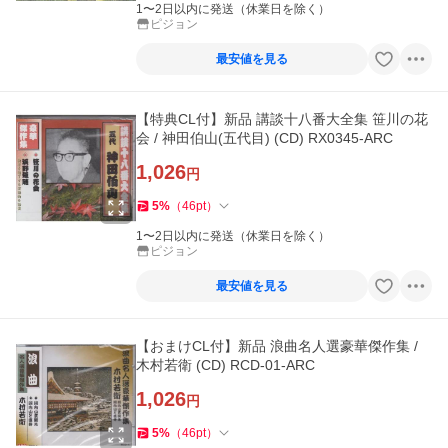
1〜2日以内に発送（休業日を除く）
ピジョン
最安値を見る
【特典CL付】新品 講談十八番大全集 笹川の花
会 / 神田伯山(五代目) (CD) RX0345-ARC
1,026
円
5
%
（
46
pt
）
1〜2日以内に発送（休業日を除く）
ピジョン
最安値を見る
【おまけCL付】新品 浪曲名人選豪華傑作集 /
木村若衛 (CD) RCD-01-ARC
1,026
円
5
%
（
46
pt
）