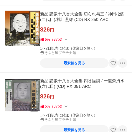
新品 講談十八番大全集 切られ与三 / 神田松鯉
(二代目)/桃川燕雄 (CD) RX-350-ARC
826
円
5
%
（
37
pt
）
1〜2日以内に発送（休業日を除く）
そふと屋プラチナ館
最安値を見る
新品 講談十八番大全集 四谷怪談 / 一龍斎貞水
(六代目) (CD) RX-351-ARC
826
円
5
%
（
37
pt
）
1〜2日以内に発送（休業日を除く）
そふと屋プラチナ館
最安値を見る