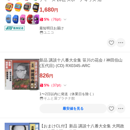
1,680
円
5
%
（
76
pt
）
最短明日お届け
ユニコ
新品 講談十八番大全集 笹川の花会 / 神田伯山
(五代目) (CD) RX0345-ARC
826
円
5
%
（
37
pt
）
1〜2日以内に発送（休業日を除く）
そふと屋プラチナ館
最安値を見る
【おまけCL付】新品 講談十八番大全集 大岡政