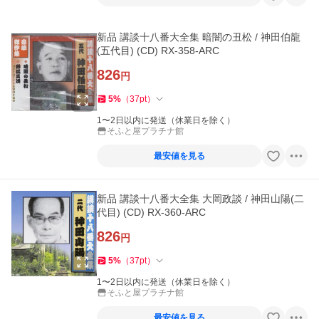
新品 講談十八番大全集 暗闇の丑松 / 神田伯龍
(五代目) (CD) RX-358-ARC
826
円
5
%
（
37
pt
）
1〜2日以内に発送（休業日を除く）
そふと屋プラチナ館
最安値を見る
新品 講談十八番大全集 大岡政談 / 神田山陽(二
代目) (CD) RX-360-ARC
826
円
5
%
（
37
pt
）
1〜2日以内に発送（休業日を除く）
そふと屋プラチナ館
最安値を見る