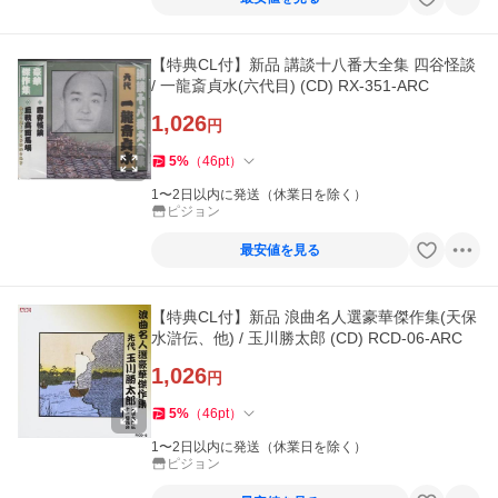
【特典CL付】新品 講談十八番大全集 四谷怪談
/ 一龍斎貞水(六代目) (CD) RX-351-ARC
1,026
円
5
%
（
46
pt
）
1〜2日以内に発送（休業日を除く）
ピジョン
最安値を見る
【特典CL付】新品 浪曲名人選豪華傑作集(天保
水滸伝、他) / 玉川勝太郎 (CD) RCD-06-ARC
1,026
円
5
%
（
46
pt
）
1〜2日以内に発送（休業日を除く）
ピジョン