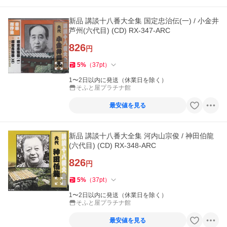
新品 講談十八番大全集 国定忠治伝(一) / 小金井
芦州(六代目) (CD) RX-347-ARC
826
円
5
%
（
37
pt
）
1〜2日以内に発送（休業日を除く）
そふと屋プラチナ館
最安値を見る
新品 講談十八番大全集 河内山宗俊 / 神田伯龍
(六代目) (CD) RX-348-ARC
826
円
5
%
（
37
pt
）
1〜2日以内に発送（休業日を除く）
そふと屋プラチナ館
最安値を見る