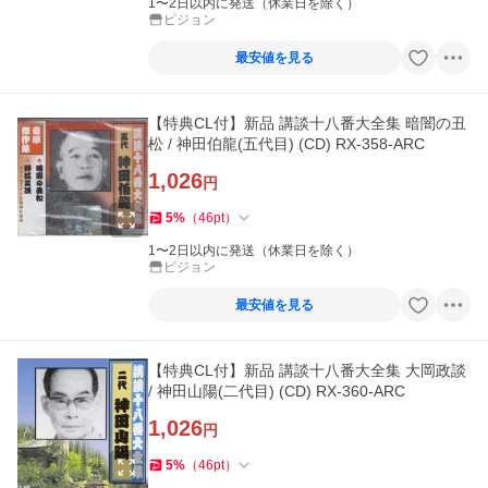
1〜2日以内に発送（休業日を除く）
ピジョン
最安値を見る
【特典CL付】新品 講談十八番大全集 暗闇の丑
松 / 神田伯龍(五代目) (CD) RX-358-ARC
1,026
円
5
%
（
46
pt
）
1〜2日以内に発送（休業日を除く）
ピジョン
最安値を見る
【特典CL付】新品 講談十八番大全集 大岡政談
/ 神田山陽(二代目) (CD) RX-360-ARC
1,026
円
5
%
（
46
pt
）