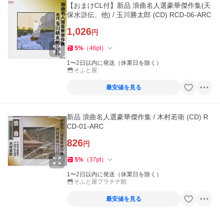
【おまけCL付】新品 浪曲名人選豪華傑作集(天
保水滸伝、他) / 玉川勝太郎 (CD) RCD-06-ARC
1,026
円
5
%
（
46
pt
）
1〜2日以内に発送（休業日を除く）
そふと屋
最安値を見る
新品 浪曲名人選豪華傑作集 / 木村若衛 (CD) R
CD-01-ARC
826
円
5
%
（
37
pt
）
1〜2日以内に発送（休業日を除く）
そふと屋プラチナ館
最安値を見る