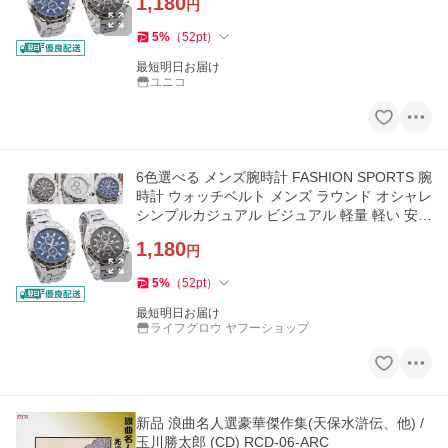
1,180
円
5
%
（
52
pt
）
最短明日お届け
ユニコ
6色選べる メンズ腕時計 FASHION SPORTS 腕
時計 ウォッチベルト メンズ ラウンド オシャレ
シンプルカジュアル ビジュアル 軽量 軽い 安い
新品 ORIANDO
1,180
円
5
%
（
52
pt
）
最短明日お届け
ライフグロウ ヤフーショップ
新品 浪曲名人選豪華傑作集(天保水滸伝、他) /
玉川勝太郎 (CD) RCD-06-ARC