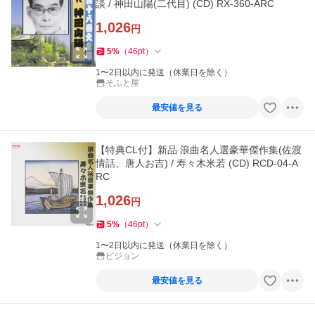
談 / 神田山陽(二代目) (CD) RX-360-ARC
1,026
円
5
%
（
46
pt
）
1〜2日以内に発送（休業日を除く）
そふと屋
最安値を見る
【特典CL付】新品 浪曲名人選豪華傑作集(佐渡
情話、唐人お吉) / 寿々木米若 (CD) RCD-04-A
RC
1,026
円
5
%
（
46
pt
）
1〜2日以内に発送（休業日を除く）
ピジョン
最安値を見る