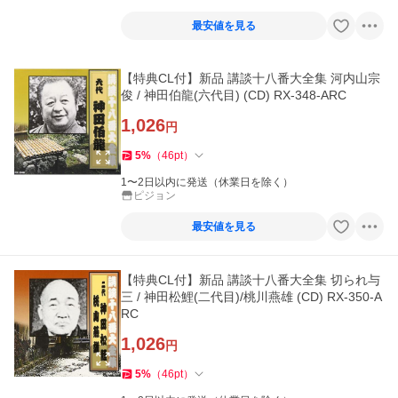
最安値を見る
【特典CL付】新品 講談十八番大全集 河内山宗
俊 / 神田伯龍(六代目) (CD) RX-348-ARC
1,026
円
5
%
（
46
pt
）
1〜2日以内に発送（休業日を除く）
ピジョン
最安値を見る
【特典CL付】新品 講談十八番大全集 切られ与
三 / 神田松鯉(二代目)/桃川燕雄 (CD) RX-350-A
RC
1,026
円
5
%
（
46
pt
）