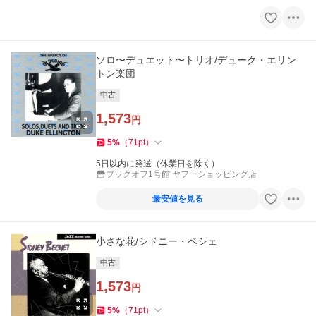
ソロ〜デュエット〜トリオ/デューク・エリン
トン楽団
中古
1,573
円
5
%
（
71
pt
）
5日以内に発送（休業日を除く）
ブックオフ1号館 ヤフーショッピング店
最安値を見る
小さな花/シドニー・ベシェ
中古
1,573
円
5
%
（
71
pt
）