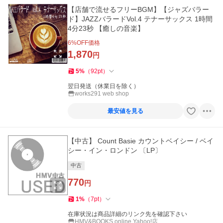
【店舗で流せるフリーBGM】【ジャズバラー
ド】JAZZバラードVol.4 テナーサックス 1時間
4分23秒 【癒しの音楽】
6
%OFF価格
1,870
円
5
%
（
92
pt
）
翌日発送（休業日を除く）
works291 web shop
最安値を見る
【中古】 Count Basie カウントベイシー / ベイ
シー・イン・ロンドン 〔LP〕
中古
770
円
1
%
（
7
pt
）
在庫状況は商品詳細のリンク先を確認下さい
HMV&BOOKS online Yahoo!店