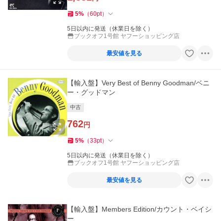
5
%
（
60
pt
）
5日以内に発送（休業日を除く）
ブックオフ1号館 ヤフーショッピング店
最安値を見る
【輸入盤】Very Best of Benny Goodman/ベニ
ー・グッドマン
中古
762
円
5
%
（
33
pt
）
5日以内に発送（休業日を除く）
ブックオフ1号館 ヤフーショッピング店
最安値を見る
【輸入盤】Members Edition/カウント・ベイシ
ー