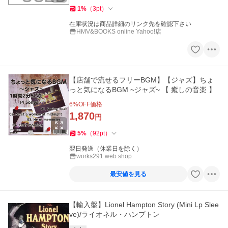
1
%
（
3
pt
）
在庫状況は商品詳細のリンク先を確認下さい
HMV&BOOKS online Yahoo!店
【店舗で流せるフリーBGM】【ジャズ】ちょ
っと気になるBGM ~ジャズ~ 【 癒しの音楽 】
6
%OFF価格
1,870
円
5
%
（
92
pt
）
翌日発送（休業日を除く）
works291 web shop
最安値を見る
【輸入盤】Lionel Hampton Story (Mini Lp Slee
ve)/ライオネル・ハンプトン