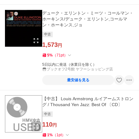
デューク・エリントン・ミーツ・コールマン・
ホーキンス/デューク・エリントン,コールマ
ン・ホーキンス,ジョ
中古
1,573
円
5
%
（
71
pt
）
5日以内に発送（休業日を除く）
ブックオフ2号館 ヤフーショッピング店
最安値を見る
【中古】 Louis Armstrong ルイアームストロン
グ / Thousand Yen Jazz: Best Of 〔CD〕
中古
110
円
1
%
（
1
pt
）