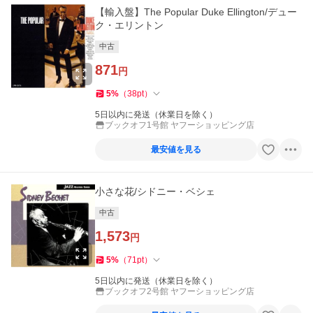
【輸入盤】The Popular Duke Ellington/デュー
ク・エリントン
中古
871
円
5
%
（
38
pt
）
5日以内に発送（休業日を除く）
ブックオフ1号館 ヤフーショッピング店
最安値を見る
小さな花/シドニー・ベシェ
中古
1,573
円
5
%
（
71
pt
）
5日以内に発送（休業日を除く）
ブックオフ2号館 ヤフーショッピング店