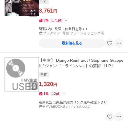
中古
3,751
円
5
%
（
171
pt
）
5日以内に発送（休業日を除く）
ブックオフ1号館 ヤフーショッピング店
最安値を見る
【中古】 Django Reinhardt / Stephane Grappe
lli / ジャンゴ・ラインハルトの芸術 〔LP〕
中古
1,320
円
1
%
（
12
pt
）
在庫状況は商品詳細のリンク先を確認下さい
HMV&BOOKS online Yahoo!店