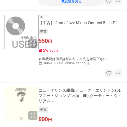
最安値を見る
ONE
【中古】 Jmo / Jazz Minus One Vol.5 〔LP〕
中古
550
円
1
%
（
5
pt
）
在庫状況は商品詳細のリンク先を確認下さい
HMV&BOOKS online Yahoo!店
ニューオリンズ組曲/デューク・エリントン(p),
マニー・ジョンソン(tp、flh),クーティー・ウィ
リアムス
中古
990
円