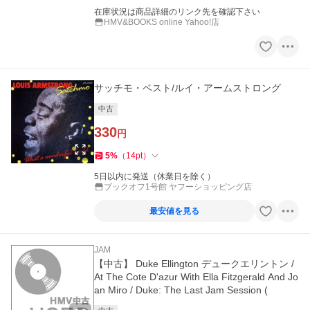
在庫状況は商品詳細のリンク先を確認下さい
HMV&BOOKS online Yahoo!店
サッチモ・ベスト/ルイ・アームストロング
中古
330
円
5
%
（
14
pt
）
5日以内に発送（休業日を除く）
ブックオフ1号館 ヤフーショッピング店
最安値を見る
JAM
【中古】 Duke Ellington デュークエリントン /
At The Cote D'azur With Ella Fitzgerald And Jo
an Miro / Duke: The Last Jam Session (