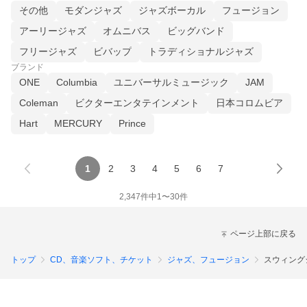
その他
モダンジャズ
ジャズボーカル
フュージョン
アーリージャズ
オムニバス
ビッグバンド
フリージャズ
ビバップ
トラディショナルジャズ
ブランド
ONE
Columbia
ユニバーサルミュージック
JAM
Coleman
ビクターエンタテインメント
日本コロムビア
Hart
MERCURY
Prince
1
2
3
4
5
6
7
2,347
件中
1
〜
30
件
ページ上部に戻る
トップ
CD、音楽ソフト、チケット
ジャズ、フュージョン
スウィング