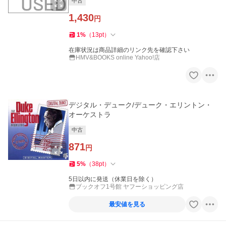
中古
1,430
円
1
%
（
13
pt
）
在庫状況は商品詳細のリンク先を確認下さい
HMV&BOOKS online Yahoo!店
デジタル・デューク/デューク・エリントン・
オーケストラ
中古
871
円
5
%
（
38
pt
）
5日以内に発送（休業日を除く）
ブックオフ1号館 ヤフーショッピング店
最安値を見る