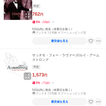
中古
762
円
5
%
（
33
pt
）
5日以内に発送（休業日を除く）
ブックオフ1号館 ヤフーショッピング店
最安値を見る
サッチモ・フォー・ラヴァーズ/ルイ・アーム
ストロング
中古
1,573
円
5
%
（
71
pt
）
5日以内に発送（休業日を除く）
ブックオフ2号館 ヤフーショッピング店
最安値を見る