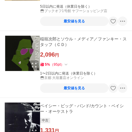
5日以内に発送（休業日を除く）
ブックオフ1号館 ヤフーショッピング店
最安値を見る
稲垣次郎とソウル・メディア／ファンキー・ス
タッフ（ＣＤ）
2,096
円
5
%
（
95
pt
）
1〜2日以内に発送（休業日を除く）
京都 大垣書店オンライン
最安値を見る
ベイシー・ビッグ・バンド/カウント・ベイシ
ー・オーケストラ
中古
1,331
円