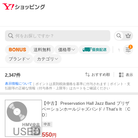
1
送料無料
価格帯
すべての条
ブランド
カテゴリ
2,347
件
おすすめ順
表示
表示情報について
｜ポイントは原則税抜価格を基準に付与されます｜ポイント・支
払額等の正確な情報（付与条件・上限等）はカートをご確認ください
【中古】 Preservation Hall Jazz Band プリザ
ベーションホールジャズバンド / That's It 〔C
D〕
中古
550
円