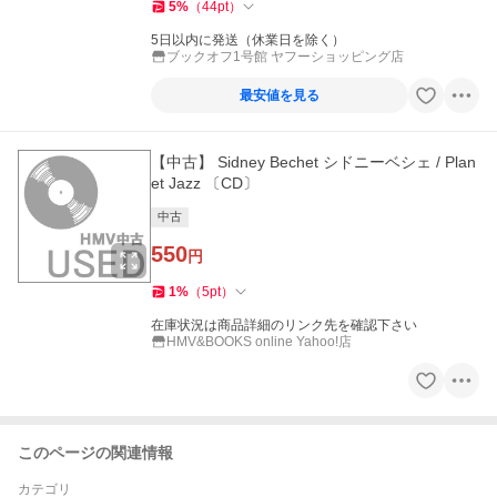
5
%
（
44
pt
）
5日以内に発送（休業日を除く）
ブックオフ1号館 ヤフーショッピング店
最安値を見る
【中古】 Sidney Bechet シドニーベシェ / Plan
et Jazz 〔CD〕
中古
550
円
1
%
（
5
pt
）
在庫状況は商品詳細のリンク先を確認下さい
HMV&BOOKS online Yahoo!店
このページの関連情報
カテゴリ