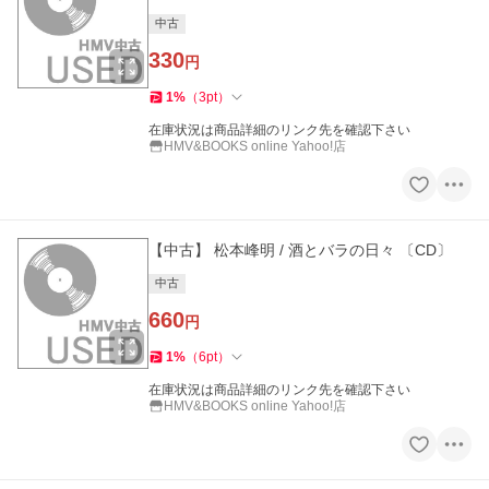
中古
330
円
1
%
（
3
pt
）
在庫状況は商品詳細のリンク先を確認下さい
HMV&BOOKS online Yahoo!店
【中古】 松本峰明 / 酒とバラの日々 〔CD〕
中古
660
円
1
%
（
6
pt
）
在庫状況は商品詳細のリンク先を確認下さい
HMV&BOOKS online Yahoo!店