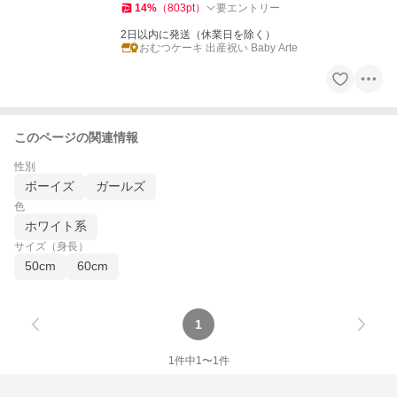
14
%
（
803
pt
）
要エントリー
2日以内に発送（休業日を除く）
おむつケーキ 出産祝い Baby Arte
このページの関連情報
性別
ボーイズ
ガールズ
色
ホワイト系
サイズ（身長）
50cm
60cm
1
1
件中
1
〜
1
件