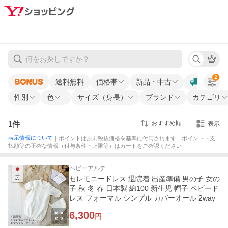
2
送料無料
価格帯
新品・中古
性別
色
サイズ（身長）
ブランド
カテゴリ
1
件
おすすめ順
表示
表示情報について
｜ポイントは原則税抜価格を基準に付与されます｜ポイント・支
払額等の正確な情報（付与条件・上限等）はカートをご確認ください
ベビーアルテ
セレモニードレス 退院着 出産準備 男の子 女の
子 秋 冬 春 日本製 綿100 新生児 帽子 ベビード
レス フォーマル シンプル カバーオール 2way
6,300
円