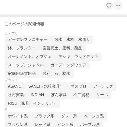
このページの関連情報
カテゴリ
ガーデンファニチャー
散水、水栓、水周り
鉢、プランター
園芸養土、肥料、薬品
オーナメント、オブジェ
デッキ、ウッドデッキ
スコップ、シャベル
ガーデニングウェア
家庭用除雪用品
砂利、石、枕木
ブランド
ASANO
SANEI（水栓金具）
マスプロ
アーテック
谷村実業
INDIAN
ぼん家具
不二貿易
リーベ
RISU（家具、インテリア）
色
ホワイト系
ブラック系
グレー系
ベージュ系
ブラウン系
レッド系
ピンク系
パープル系