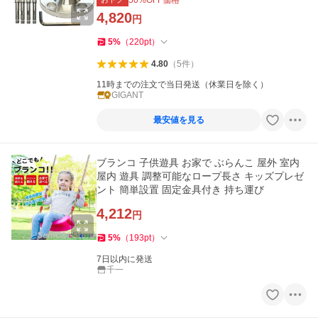
50
%OFF価格
4,820
円
5
%
（
220
pt
）
4.80
（
5
件
）
11時までの注文で当日発送（休業日を除く）
GIGANT
最安値を見る
ブランコ 子供遊具 お家で ぶらんこ 屋外 室内
屋内 遊具 調整可能なロープ長さ キッズプレゼ
ント 簡単設置 固定金具付き 持ち運び
4,212
円
5
%
（
193
pt
）
7日以内に発送
千一