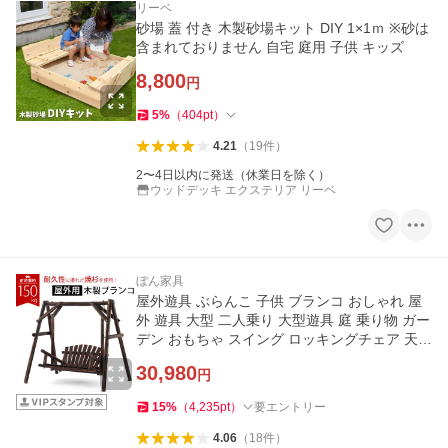
リーベ
砂場 蓋 付き 木製砂場キット DIY 1×1ｍ ※砂は
含まれておりません 自宅 庭用 子供 キッズ
8,800
円
5
%
（
404
pt
）
4.21
（
19
件
）
2〜4日以内に発送（休業日を除く）
ウッドデッキ エクステリア リーベ
ぼん家具
屋外遊具 ぶらんこ 子供 ブランコ おしゃれ 屋
外 遊具 大型 二人乗り 大型遊具 庭 乗り物 ガー
デン おもちゃ スイング ロッキングチェア 天然
木 木製 お祝い
30,980
円
15
%
（
4,235
pt
）
要エントリー
4.06
（
18
件
）