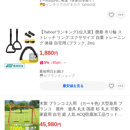
1〜3日以内に発送（休業日を除く）
インテリアのゲキカグ Yahoo!店
【Yahoo!ランキング1位入賞】懸垂 吊り輪 ス
トレッチ リング エクササイズ 自重 トレーニン
グ 体操 自宅用 (ブラック, 2m)
1,880
円
5
%
（
85
pt
）
最短明日お届け
ゼブランドショップ
最安値を見る
木製 ブランコ 2人用 (カーキ色) 大型遊具 ブ
ランコ 屋外 遊具 丸太 国産 杉 丸太 可愛い
家庭用 自宅 庭 人気 ACQ防腐加工品ウッドウ
ォームズ woodwarmth
45,980
円