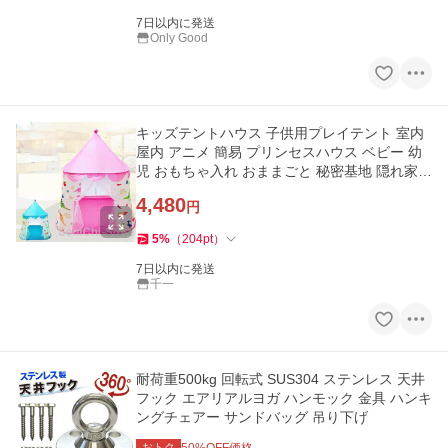
7日以内に発送
Only Good
キッズテントハウス 子供用プレイテント 室内
屋内 アニメ 簡易 プリンセスハウス ベビー 幼
児 おもちゃ入れ おままごと 秘密基地 隠れ家
子供部屋 ギフト
4,480
円
5
%
（
204
pt
）
7日以内に発送
千一
耐荷重500kg 回転式 SUS304 ステンレス 天井
フック エアリアルヨガ ハンモック 金具 ハンキ
ングチェアー サンドバッグ 吊り下げ
おトク