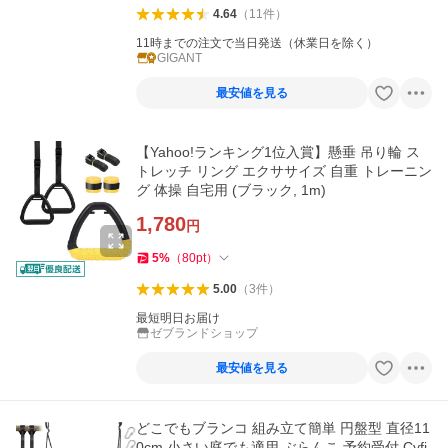
4.64
（
11
件
）
11時までの注文で当日発送（休業日を除く）
GIGANT
最安値を見る
【Yahoo!ランキング1位入賞】懸垂 吊り輪 ス
トレッチ リング エクササイズ 自重 トレーニン
グ 体操 自宅用 (ブラック, 1m)
1,780
円
5
%
（
80
pt
）
5.00
（
3
件
）
最短明日お届け
ゼブランドショップ
最安値を見る
どこでもブランコ 組み立て簡単 円盤型 直径11
0cm 小さい庭でも適用 ぶらんこ 予約受付 Cyfi