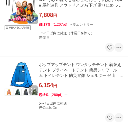
e 屋外遊具 アウトドア ぶら下げ 滑り止め フレ
ーム金属製 子供遊び
7,808
円
17
%
（
1,207
pt
）
要エントリー
1〜3日以内に発送（休業日を除く）
愛喜
ポップアップテント ワンタッチテント 着替え
テント プライベートテント 簡易シャワールー
ム トイレテント 防災避難 シェルター 登山 海
水浴 お釣り
6,154
円
5
%
（
280
pt
）
5〜7日以内に発送
Oasis On