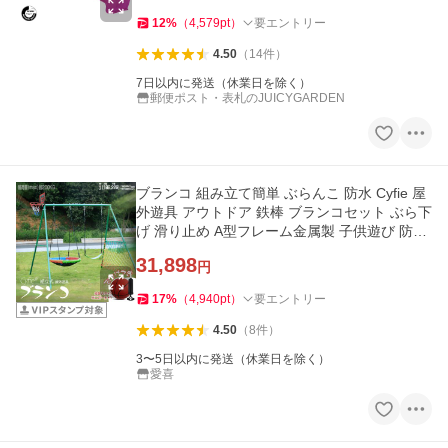
12
%
（
4,579
pt
）
要エントリー
4.50
（
14
件
）
7日以内に発送（休業日を除く）
郵便ポスト・表札のJUICYGARDEN
ブランコ 組み立て簡単 ぶらんこ 防水 Cyfie 屋
外遊具 アウトドア 鉄棒 ブランコセット ぶら下
げ 滑り止め A型フレーム金属製 子供遊び 防水
多機能
31,898
円
17
%
（
4,940
pt
）
要エントリー
4.50
（
8
件
）
3〜5日以内に発送（休業日を除く）
愛喜