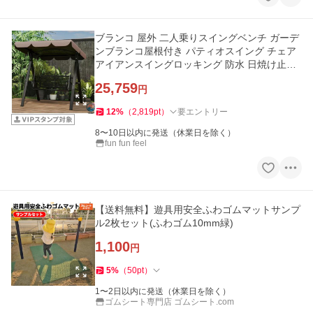
ブランコ 屋外 二人乗りスイングベンチ ガーデ
ンブランコ屋根付き パティオスイング チェア
アイアンスイングロッキング 防水 日焼け止め
シェードキャノ
25,759
円
12
%
（
2,819
pt
）
要エントリー
8〜10日以内に発送（休業日を除く）
fun fun feel
【送料無料】遊具用安全ふわゴムマットサンプ
ル2枚セット(ふわゴム10mm緑)
1,100
円
5
%
（
50
pt
）
1〜2日以内に発送（休業日を除く）
ゴムシート専門店 ゴムシート.com