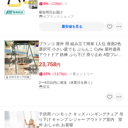
5
%
（
126
pt
）
最短明日お届け
ゼブランドショップ
最安値を見る
ブランコ 屋外 用 組み立て簡単 1人位 座面2色
選択可 小さい庭でも ぶらんこ Cyfie 屋外遊具
アウトドア 鉄棒 ぶら下げ 滑り止め A型フレー
ム金属製 子供遊び
23,758
円
17
%
（
3,678
pt
）
要エントリー
2〜4日以内に発送（休業日を除く）
愛喜
子供用 ハンモック キッズ ハンギングチェア 吊
り下げ キャンプ レジャー アウトドア室内 室
外 おしゃれ お昼寝