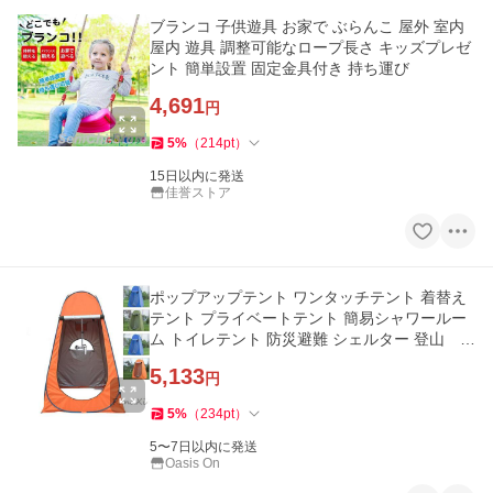
ブランコ 子供遊具 お家で ぶらんこ 屋外 室内
屋内 遊具 調整可能なロープ長さ キッズプレゼ
ント 簡単設置 固定金具付き 持ち運び
4,691
円
5
%
（
214
pt
）
15日以内に発送
佳誉ストア
ポップアップテント ワンタッチテント 着替え
テント プライベートテント 簡易シャワールー
ム トイレテント 防災避難 シェルター 登山 海
水浴 お釣り
5,133
円
5
%
（
234
pt
）
5〜7日以内に発送
Oasis On