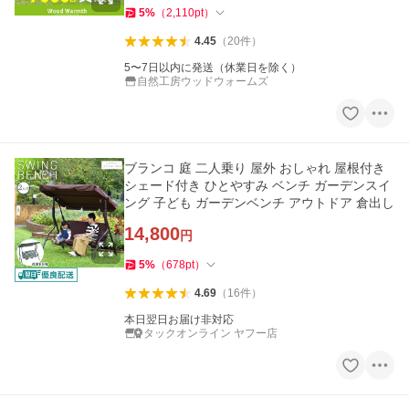
5
%
（
2,110
pt
）
4.45
（
20
件
）
5〜7日以内に発送（休業日を除く）
自然工房ウッドウォームズ
ブランコ 庭 二人乗り 屋外 おしゃれ 屋根付き
シェード付き ひとやすみ ベンチ ガーデンスイ
ング 子ども ガーデンベンチ アウトドア 倉出し
14,800
円
5
%
（
678
pt
）
4.69
（
16
件
）
本日翌日お届け非対応
タックオンライン ヤフー店