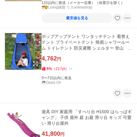
1日以内に発送（メーカー在庫）（休業日を除く）
Living雑貨 リスonlineshop
最安値を見る
ポップアップテント ワンタッチテント 着替え
テント プライベートテント 簡易シャワールー
ム トイレテント 防災避難 シェルター 登山 海
水浴 お釣り
4,762
円
5
%
（
217
pt
）
5〜7日以内に発送
Oasis On
遊具 DIY 家庭用 「すべり台 H1500 はらっぱギ
ャング」 子供 屋外 庭 お庭 滑り台 キッズ 可愛
い 滑り台屋外
41,800
円