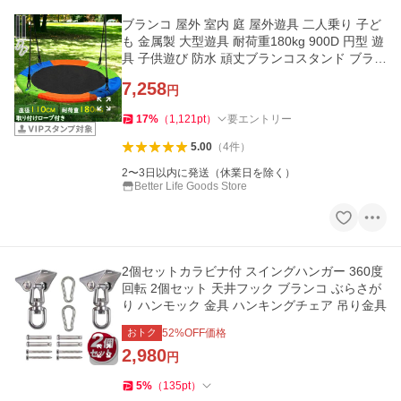
ブランコ 屋外 室内 庭 屋外遊具 二人乗り 子ど
も 金属製 大型遊具 耐荷重180kg 900D 円型 遊
具 子供遊び 防水 頑丈ブランコスタンド ブラン
コ
7,258
円
17
%
（
1,121
pt
）
要エントリー
5.00
（
4
件
）
2〜3日以内に発送（休業日を除く）
Better Life Goods Store
2個セットカラビナ付 スイングハンガー 360度
回転 2個セット 天井フック ブランコ ぶらさが
り ハンモック 金具 ハンキングチェア 吊り金具
おトク
52
%OFF価格
2,980
円
5
%
（
135
pt
）