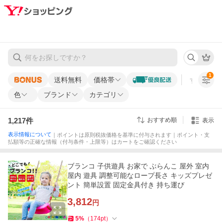
1
送料無料
価格帯
すべての条
色
ブランド
カテゴリ
1,217
件
おすすめ順
表示
表示情報について
｜ポイントは原則税抜価格を基準に付与されます｜ポイント・支
払額等の正確な情報（付与条件・上限等）はカートをご確認ください
ブランコ 子供遊具 お家で ぶらんこ 屋外 室内
屋内 遊具 調整可能なロープ長さ キッズプレゼ
ント 簡単設置 固定金具付き 持ち運び
3,812
円
5
%
（
174
pt
）