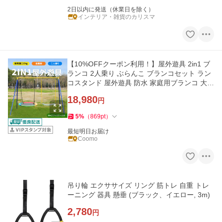
2日以内に発送（休業日を除く）
インテリア・雑貨のカリスマ
【10%OFFクーポン利用！】屋外遊具 2in1 ブ
ランコ 2人乗り ぶらんこ ブランコセット ラン
コスタンド 屋外遊具 防水 家庭用ブランコ 大型
遊具 庭 アウト
18,980
円
5
%
（
869
pt
）
最短明日お届け
Coomo
吊り輪 エクササイズ リング 筋トレ 自重 トレ
ーニング 器具 懸垂 (ブラック、イエロー, 3m)
2,780
円