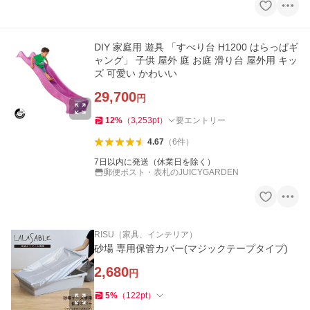
DIY 家庭用 遊具 「すべり台 H1200 はらっぱギ
ャング」 子供 屋外 庭 お庭 滑り台 屋外用 キッ
ズ 可愛い かわいい
29,700
円
12
%
（
3,253
pt
）
要エントリー
4.67
（
6
件
）
7日以内に発送（休業日を除く）
郵便ポスト・表札のJUICYGARDEN
RISU（家具、インテリア）
砂場 専用保管カバー(マジックテープタイプ)
2,680
円
5
%
（
122
pt
）