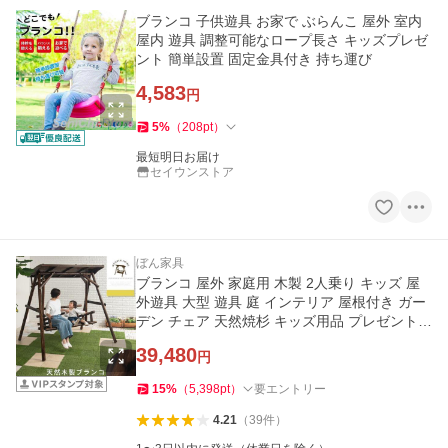
ブランコ 子供遊具 お家で ぶらんこ 屋外 室内
屋内 遊具 調整可能なロープ長さ キッズプレゼ
ント 簡単設置 固定金具付き 持ち運び
4,583
円
5
%
（
208
pt
）
最短明日お届け
セイウンストア
ぼん家具
ブランコ 屋外 家庭用 木製 2人乗り キッズ 屋
外遊具 大型 遊具 庭 インテリア 屋根付き ガー
デン チェア 天然焼杉 キッズ用品 プレゼント
子供
39,480
円
15
%
（
5,398
pt
）
要エントリー
4.21
（
39
件
）