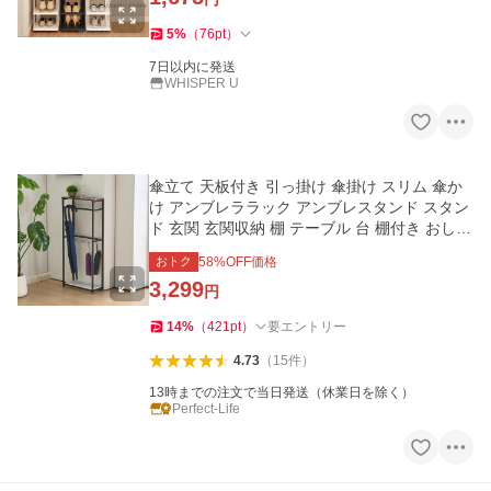
5
%
（
76
pt
）
7日以内に発送
WHISPER U
傘立て 天板付き 引っ掛け 傘掛け スリム 傘か
け アンブレララック アンブレスタンド スタン
ド 玄関 玄関収納 棚 テーブル 台 棚付き おしゃ
れ 新生活
おトク
58
%OFF価格
3,299
円
14
%
（
421
pt
）
要エントリー
4.73
（
15
件
）
13時までの注文で当日発送（休業日を除く）
Perfect-Life