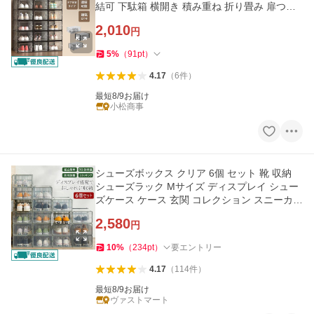
結可 下駄箱 横開き 積み重ね 折り畳み 扉つき
玄関収納 母の日 爆買
2,010
円
5
%
（
91
pt
）
4.17
（
6
件
）
最短8/9お届け
小松商事
シューズボックス クリア 6個 セット 靴 収納
シューズラック Mサイズ ディスプレイ シュー
ズケース ケース 玄関 コレクション スニーカー
箱型
2,580
円
10
%
（
234
pt
）
要エントリー
4.17
（
114
件
）
最短8/9お届け
ヴァストマート