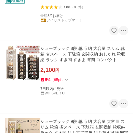
3.88
（
81
件
）
最短8/9お届け
アイリストップマート
シューズラック 8段 靴 収納 大容量 スリム 靴
箱 省スペース 下駄箱 玄関収納 おしゃれ 靴収
納 ラック すき間 すきま 隙間 コンパクト
2,100
円
5
%
（
95
pt
）
7日以内に発送
WHISPER U
シューズラック 9段 靴 収納 大容量 大容量 ス
リム 靴箱 省スペース 下駄箱 玄関収納 靴収納
ラック すき間 組み立て簡単 組み替え可能 安定