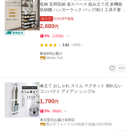
収納 玄関収納 省スペース 組み立て式 多機能
収納棚 ハンガーラック バッグ掛け 工具不要 大
容量 爆買
おトク
41
%OFF価格
2,680
円
5
%
（
122
pt
）
3.92
（
49
件
）
最短8/9お届け
Winter Fall
傘立て おしゃれ スリム マグネット 倒れない
コンパクト アイアン シンプル
1,790
円
5
%
（
80
pt
）
本日翌日お届け非対応
男の子フォーマルや韓国子供服のOLPEMI