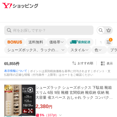
1
送料無料
価格帯
すべての条
シューズボックス、ラックの種類
スタイル
色
ブ
65,855
件
おすすめ順
表示
表示情報について
｜ポイントは原則税抜価格を基準に付与されます｜ポイント・支
払額等の正確な情報（付与条件・上限等）はカートをご確認ください
シューズラック シューズボックス 下駄箱 靴箱
スリム 6段 9段 靴棚 玄関収納 靴収納 収納 靴
大容量 省スペース おしゃれ ラック コンパクト
靴ラック 玄関家具
2,380
円
5
%
（
107
pt
）