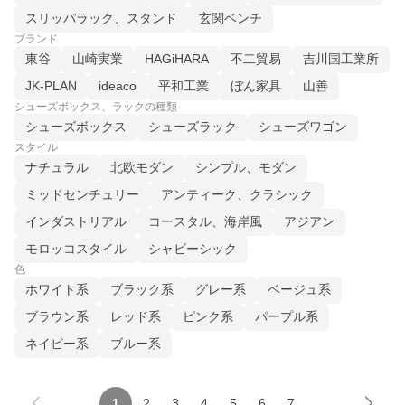
スリッパラック、スタンド
玄関ベンチ
ブランド
東谷
山崎実業
HAGiHARA
不二貿易
吉川国工業所
JK-PLAN
ideaco
平和工業
ぼん家具
山善
シューズボックス、ラックの種類
シューズボックス
シューズラック
シューズワゴン
スタイル
ナチュラル
北欧モダン
シンプル、モダン
ミッドセンチュリー
アンティーク、クラシック
インダストリアル
コースタル、海岸風
アジアン
モロッコスタイル
シャビーシック
色
ホワイト系
ブラック系
グレー系
ベージュ系
ブラウン系
レッド系
ピンク系
パープル系
ネイビー系
ブルー系
1
2
3
4
5
6
7