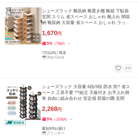
シューズラック 靴収納 靴置き棚 靴箱 下駄箱
玄関 スリム 省スペース おしゃれ 靴入れ 関収
納 靴収納 大容量 省スペース おしゃれ ラック
コンパクト 靴ラック
1,670
円
5
%
（
76
pt
）
7日以内に発送
Only Good
シューズラック 大容量 6段/9段 防水 防? 省ス
ペース 工具不要 ??組立 天板付き お手入れ簡
単 自由に組み合わせ 安定感 部屋の隅 玄関
2,268
円
5
%
（
103
pt
）
最短8/9お届け
ブリンキー