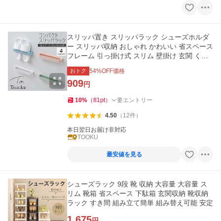
スリッパ置き スリッパラック シューズホルダ
ー スリッパ収納 おしゃれ かわいい 省スペース
フレーム 引っ掛け式 スリム 壁掛け 玄関 くっ
つく 浮かせる
おトク
54
%OFF価格
909
円
10
%
（
81
pt
）
要エントリー
4.50
（
12
件
）
本日翌日お届け非対応
TOOKU
最安値を見る
シューズラック 9段 靴 収納 大容量 大容量 ス
リム 靴箱 省スペース 下駄箱 玄関収納 靴収納
ラック すき間 組み立て簡単 組み替え可能 安定
1,675
円