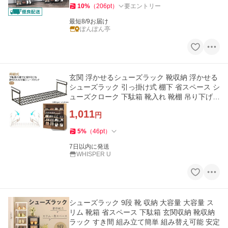
10
%
（
206
pt
）
要エントリー
最短8/9お届け
ぽんぽん亭
玄関 浮かせるシューズラック 靴収納 浮かせる
シューズラック 引っ掛け式 棚下 省スペース シ
ューズクローク 下駄箱 靴入れ 靴棚 吊り下げ
シューズ
1,011
円
5
%
（
46
pt
）
7日以内に発送
WHISPER U
シューズラック 9段 靴 収納 大容量 大容量 ス
リム 靴箱 省スペース 下駄箱 玄関収納 靴収納
ラック すき間 組み立て簡単 組み替え可能 安定