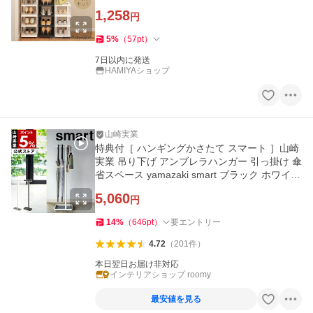
1,258
円
5
%
（
57
pt
）
7日以内に発送
HAMIYAショップ
山崎実業
特典付［ ハンギングかさたて スマート ］山崎
実業 吊り下げ アンブレラハンガー 引っ掛け 傘
省スペース yamazaki smart ブラック ホワイト
4896 4897 公式
5,060
円
14
%
（
646
pt
）
要エントリー
4.72
（
201
件
）
本日翌日お届け非対応
インテリアショップ roomy
最安値を見る