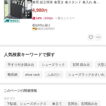
兼用 組立簡単 傘置き 傘スタンド 傘入れ 傘収
納 玄関 家庭 業務用
4,980
円
14
%
（
634
pt
）
要エントリー
最短8/9お届け
MEICHEPRO
人気検索キーワードで探す
手すり付き踏み台
シューズラック
玄関 踏み台
大型
靴収納
shoe rack
ふみだい
シューズラックかさいれ
このページの関連情報
カテゴリ
下駄箱、シューズボックス
傘立て
玄関台、玄関踏み台