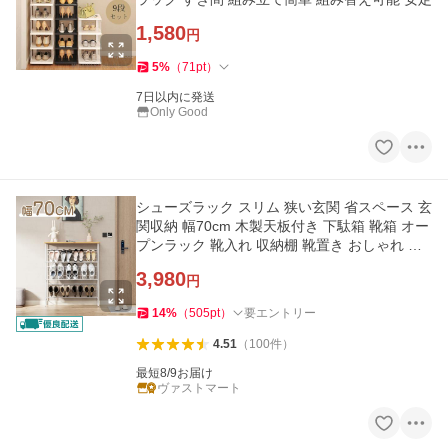
1,580
円
5
%
（
71
pt
）
7日以内に発送
Only Good
シューズラック スリム 狭い玄関 省スペース 玄
関収納 幅70cm 木製天板付き 下駄箱 靴箱 オー
プンラック 靴入れ 収納棚 靴置き おしゃれ シ
ンプル
3,980
円
14
%
（
505
pt
）
要エントリー
4.51
（
100
件
）
最短8/9お届け
ヴァストマート