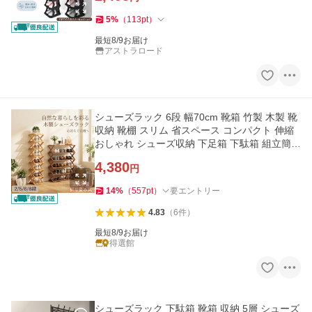
5
%
（
113
pt
）
最短8/9お届け
アストラロード
シューズラック 6段 幅70cm 靴箱 竹製 木製 靴
収納 靴棚 スリム 省スペース コンパクト 伸縮
おしゃれ シューズ収納 下足箱 下駄箱 組立簡単
爆買
4,380
円
14
%
（
557
pt
）
要エントリー
4.83
（
6
件
）
最短8/9お届け
得選館
シューズラック 下駄箱 靴箱 収納 5層 シューズ