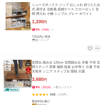
シューズボックス ジップ おしゃれ 折りたたみ
式 扉付き 北欧風 収納ケース クローゼット 玄
関 押入れ 小物 シンプル グレー ホワイト
1,200
円
5
%
（
54
pt
）
7日以内に発送
龍一ストア
玄関台 踏み台 120cm 玄関踏み台 木製 子供 玄
関ステップ 昇降 補助 段差 お年寄り 介護 子供
天然木 シニア ステップ台 階段 介護
3,680
円
9
%
（
301
pt
）
要エントリー
4.62
（
119
件
）
最短8/9お届け
Relieve