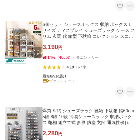
6個セット シューズボックス 収納 ボックス L
サイズ ディスプレイ シューズラック ケース ス
リム 玄関 靴 箱型 下駄箱 コレクション スニー
カー おしゃれ
3,190
円
14
%
（
406
pt
）
要エントリー
4.19
（
67
件
）
最短8/9お届け
ヴァストマート
爆買 即納 シューズラック 靴箱 下駄箱 幅60cm
5段 8段 10段 簡易シューズラック 収納ボック
ス 靴棚 組立て式 多層 防塵 玄関 通気性優れ 収
納 新生活応援
2,280
円