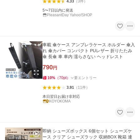
4.33
（
3
件
）
5〜7日以内に発送
PleasantDay Yahoo!SHOP
車載 傘ケース アンブレラケース ホルダー 傘入
れ 傘カバー コンパクト PUレザー 折りたたみ
傘 長傘 車 車内 濡らさない ヘッドレスト
790
円
10
%
（
70
pt
）
要エントリー
3.91
（
11
件
）
本日翌日お届け非対応
KOYOKOMA
即納 シューズボックス 6個セット シューズケ
ース クリア シューズラック 収納BOX 靴箱 連