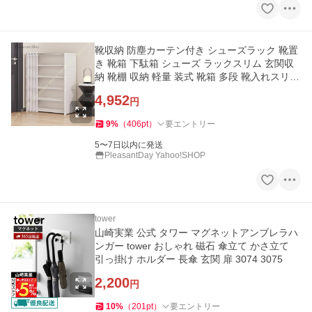
靴収納 防塵カーテン付き シューズラック 靴置
き 靴箱 下駄箱 シューズ ラックスリム 玄関収
納 靴棚 収納 軽量 装式 靴箱 多段 靴入れスリム
大容量
4,952
円
9
%
（
406
pt
）
要エントリー
5〜7日以内に発送
PleasantDay Yahoo!SHOP
tower
山崎実業 公式 タワー マグネットアンブレラハ
ンガー tower おしゃれ 磁石 傘立て かさ立て
引っ掛け ホルダー 長傘 玄関 扉 3074 3075
2,200
円
10
%
（
201
pt
）
要エントリー