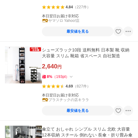
4.84
（
227
件
）
本日翌日お届け非対応
ヤマソロ Yahoo!店
最安値を見る
シューズラック10段 送料無料 日本製 靴 収納
大容量 スリム 靴箱 省スペース 自社製造
2,640
円
8
%
（
193
pt
）
4.69
（
827
件
）
本日翌日お届け非対応
プラスチックの店キララ
最安値を見る
傘立て おしゃれ シンプル スリム 北欧 大容量
12本収納 スチール 倒れない 長傘・折り畳み傘