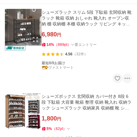
シューズラック スリム 5段 下駄箱 玄関収納 靴
ラック 靴箱 収納 おしゃれ 靴入れ オープン収
納 棚 収納棚 本棚 収納ラック リビング キッチ
ン
6,980
円
14
%
（
889
pt
）
要エントリー
4.56
（
32
件
）
最短8/9お届け
ヴァストマート
シューズボックス 玄関収納 カバー付き 8段 6
段 下駄箱 大容量 靴箱 整理 収納 靴入れ 収納ラ
ック シューズラック 収納家具 収納棚 靴 シュ
ー
1,800
円
5
%
（
82
pt
）