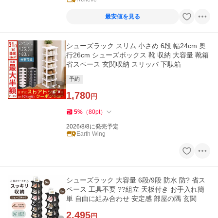
最安値を見る
シューズラック スリム 小さめ 6段 幅24cm 奥
行26cm シューズボックス 靴 収納 大容量 靴箱
省スペース 玄関収納 スリッパ 下駄箱
予約
1,780
円
5
%
（
80
pt
）
2026/8/8に発売予定
Earth Wing
シューズラック 大容量 6段/9段 防水 防? 省ス
ペース 工具不要 ??組立 天板付き お手入れ簡
単 自由に組み合わせ 安定感 部屋の隅 玄関
2,495
円