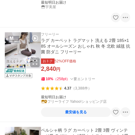
最短明日お届け
宇美屋
フリーリー
ラグ カーペット ラグマット 洗える 2畳 185×1
85 オールシーズン おしゃれ 秋 冬 北欧 絨毯 抗
菌 防ダニ フリーリー
おトク
52
%OFF価格
2,840
円
10
%
（
258
pt
）
要エントリー
4.37
（
3,388
件
）
最短明日お届け
フリーライフ Yahoo!ショッピング店
最安値を見る
ペルシャ柄 ラグ カーペット 2畳 3畳 ヴィンテ