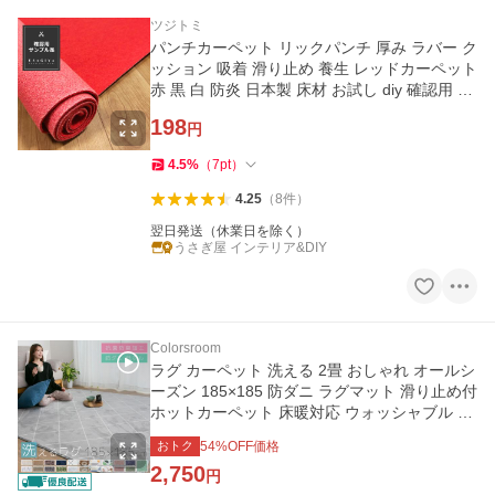
ツジトミ
パンチカーペット リックパンチ 厚み ラバー ク
ッション 吸着 滑り止め 養生 レッドカーペット
赤 黒 白 防炎 日本製 床材 お試し diy 確認用 サ
ンプル 色見本
198
円
4.5
%
（
7
pt
）
4.25
（
8
件
）
翌日発送（休業日を除く）
うさぎ屋 インテリア&DIY
Colorsroom
ラグ カーペット 洗える 2畳 おしゃれ オールシ
ーズン 185×185 防ダニ ラグマット 滑り止め付
ホットカーペット 床暖対応 ウォッシャブル 北
欧
おトク
54
%OFF価格
2,750
円