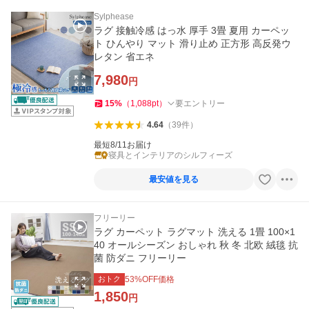
Sylphease
ラグ 接触冷感 はっ水 厚手 3畳 夏用 カーペッ
ト ひんやり マット 滑り止め 正方形 高反発ウ
レタン 省エネ
7,980
円
15
%
（
1,088
pt
）
要エントリー
4.64
（
39
件
）
最短8/11お届け
寝具とインテリアのシルフィーズ
最安値を見る
フリーリー
ラグ カーペット ラグマット 洗える 1畳 100×1
40 オールシーズン おしゃれ 秋 冬 北欧 絨毯 抗
菌 防ダニ フリーリー
おトク
53
%OFF価格
1,850
円