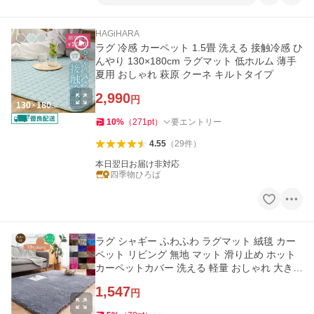
HAGiHARA
ラグ 冷感 カーペット 1.5畳 洗える 接触冷感 ひ
んやり 130×180cm ラグマット 低ホルム 薄手
夏用 おしゃれ 萩原 クーネ キルトタイプ
2,990
円
10
%
（
271
pt
）
要エントリー
4.55
（
29
件
）
本日翌日お届け非対応
四季物ひろば
ラグ シャギー ふわふわ ラグマット 絨毯 カー
ペット リビング 無地 マット 滑り止め ホット
カーペットカバー 洗える 軽量 おしゃれ 大きい
サイズ 小さいサイズ
1,547
円