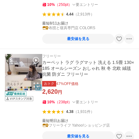
10
%
（
250
pt
）
要エントリー
4.44
（
2,913
件
）
最短8/11お届け
布団と寝具専門店 COLORS
最安値を見る
フリーリー
カーペット ラグ ラグマット 洗える 1.5畳 130×
185 オールシーズン おしゃれ 秋 冬 北欧 絨毯
抗菌 防ダニ フリーリー
おトク
47
%OFF価格
2,620
円
10
%
（
238
pt
）
要エントリー
4.38
（
1,931
件
）
最短明日お届け
フリーライフ Yahoo!ショッピング店
最安値を見る