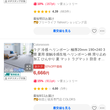
10
%
（
167
pt
）
要エントリー
4.39
（
663
件
）
最短明日お届け
フリーライフ Yahoo!ショッピング店
最安値を見る
Colorsroom
ラグ 冷感 ヘリンボーン 極厚20mm 190×240 3
畳 夏用 接触冷感生地 ヘリンボーン柄 滑り止め
加工 ひんやり 夏 マット ラグマット 防音 オー
ルシーズン
おトク
50
%OFF価格
6,666
円
15
%
（
911
pt
）
要エントリー
4.00
（
5
件
）
最短8/11お届け
布団と寝具専門店 COLORS
最安値を見る