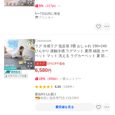
5
%
（
227
pt
）
5〜7日以内に発送
ブリンキー
Colorsroom
ラグ 冷感ラグ 低反発 3畳 おしゃれ 190×240
ひんやり 接触冷感 ラグマット 夏用 絨毯 カー
ペット マット 洗える ラグカーペット 夏 防音
抗菌防臭 長方形
おトク
50
%OFF価格
6,580
円
15
%
（
898
pt
）
要エントリー
4.34
（
199
件
）
最短8/11お届け
布団と寝具専門店 COLORS
最安値を見る