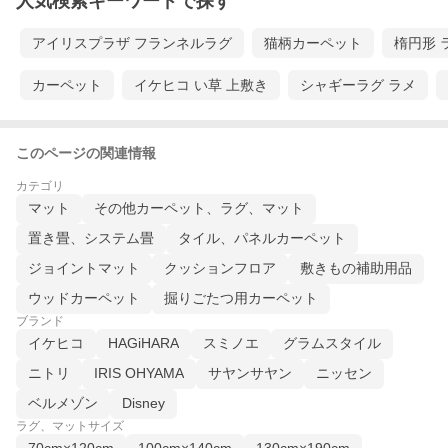
人気検索キーワードで探す
アイリスプラザ フランネルラグ
猫柄カーペット
楕円形 
カーペット
イケヒコ い草 上敷き
シャギーラグ ラメ
このページの関連情報
カテゴリ
マット
その他カーペット、ラグ、マット
置き畳、システム畳
タイル、パネルカーペット
ジョイントマット
クッションフロア
敷きもの補助用品
ウッドカーペット
掘りごたつ用カーペット
ブランド
イケヒコ
HAGiHARA
スミノエ
グラムスタイル
ニトリ
IRIS OHYAMA
サヤンサヤン
ニッセン
ベルメゾン
Disney
ラグ、マットサイズ