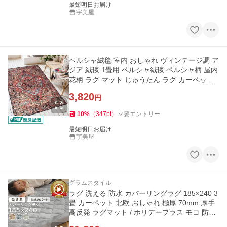
最短明日お届け
宇美屋
ペルシャ絨毯 室内 おしゃれ ヴィンテージ調 ア
ジア 絨毯 1畳用 ペルシャ絨毯 ペルシャ柄 屋内
花柄 ラグ マット じゅうたん ラグ カーペット
2畳用
3,820
円
10
%
（
347
pt
）
要エントリー
最短明日お届け
宇美屋
グラムスタイル
ラグ 洗える 防水 カバーリングラグ 185×240 3
畳 カーペット 北欧 おしゃれ 極厚 70mm 厚手
高反発 ラグマット / ホリデープラス モコ 防水
カバー セット