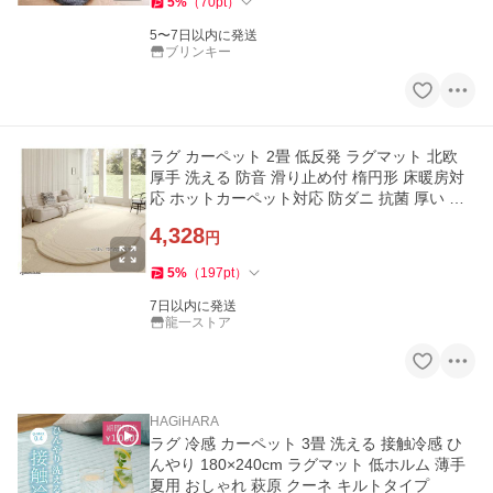
5
%
（
70
pt
）
5〜7日以内に発送
ブリンキー
ラグ カーペット 2畳 低反発 ラグマット 北欧
厚手 洗える 防音 滑り止め付 楕円形 床暖房対
応 ホットカーペット対応 防ダニ 抗菌 厚い オ
ールシーズン
4,328
円
5
%
（
197
pt
）
7日以内に発送
龍一ストア
HAGiHARA
ラグ 冷感 カーペット 3畳 洗える 接触冷感 ひ
んやり 180×240cm ラグマット 低ホルム 薄手
夏用 おしゃれ 萩原 クーネ キルトタイプ