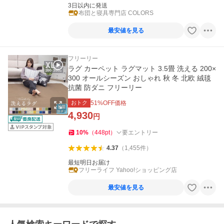
3日以内に発送
布団と寝具専門店 COLORS
最安値を見る
フリーリー
ラグ カーペット ラグマット 3.5畳 洗える 200×
300 オールシーズン おしゃれ 秋 冬 北欧 絨毯
抗菌 防ダニ フリーリー
おトク
51
%OFF価格
4,930
円
10
%
（
448
pt
）
要エントリー
4.37
（
1,455
件
）
最短明日お届け
フリーライフ Yahoo!ショッピング店
最安値を見る