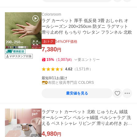
Colorsroom
ラグ カーペット 厚手 低反発 3畳 おしゃれ オ
ールシーズン 200×250cm 防ダニ ラグマット
滑り止め付 もっちり ウレタン フランネル 北欧
おトク
54
%OFF価格
7,380
円
15
%
（
1,007
pt
）
要エントリー
4.62
（
1,571
件
）
最短8/11お届け
布団と寝具専門店 COLORS
最安値を見る
ラグマット カーペット 北欧 じゅうたん 絨毯
オールシーズン ペルシャ絨毯 ペルシャラグ 洗
える ベストシャレ リビング 滑り止め付き おし
ゃれ 夏用 120*160cm
4,980
円