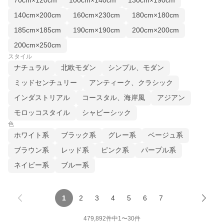
70cm×120cm
100cm×140cm
130cm×190cm
140cm×200cm
160cm×230cm
180cm×180cm
185cm×185cm
190cm×190cm
200cm×200cm
200cm×250cm
スタイル
ナチュラル
北欧モダン
シンプル、モダン
ミッドセンチュリー
アンティーク、クラシック
インダストリアル
コースタル、海岸風
アジアン
モロッコスタイル
シャビーシック
色
ホワイト系
ブラック系
グレー系
ベージュ系
ブラウン系
レッド系
ピンク系
パープル系
ネイビー系
ブルー系
1
2
3
4
5
6
7
479,892
件中
1
〜
30
件