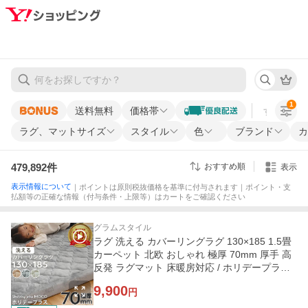
1
送料無料
価格帯
すべての条
ラグ、マットサイズ
スタイル
色
ブランド
カ
479,892
件
おすすめ順
表示
表示情報について
｜ポイントは原則税抜価格を基準に付与されます｜ポイント・支
払額等の正確な情報（付与条件・上限等）はカートをご確認ください
グラムスタイル
ラグ 洗える カバーリングラグ 130×185 1.5畳
カーペット 北欧 おしゃれ 極厚 70mm 厚手 高
反発 ラグマット 床暖房対応 / ホリデープラス
モコ
9,900
円