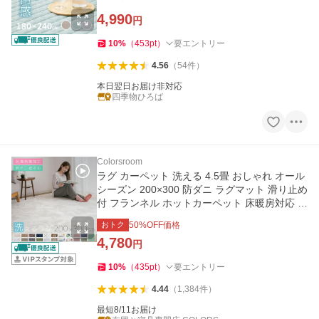
4,990
円
10
%
（
453
pt
）
要エントリー
4.56
（
54
件
）
本日翌日お届け非対応
四季物ひろば
Colorsroom
ラグ カーペット 洗える 4.5畳 おしゃれ オール
シーズン 200×300 防ダニ ラグマット 滑り止め
付 フランネル ホットカーペット 床暖房対応 北
欧
おトク
50
%OFF価格
4,780
円
10
%
（
435
pt
）
要エントリー
4.44
（
1,384
件
）
最短8/11お届け