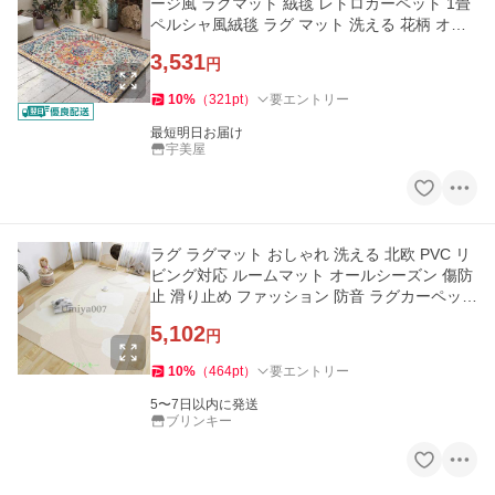
ージ風 ラグマット 絨毯 レトロカーペット 1畳
ペルシャ風絨毯 ラグ マット 洗える 花柄 オー
ルシーズン
3,531
円
10
%
（
321
pt
）
要エントリー
最短明日お届け
宇美屋
ラグ ラグマット おしゃれ 洗える 北欧 PVC リ
ビング対応 ルームマット オールシーズン 傷防
止 滑り止め ファッション 防音 ラグカーペット
幾何模様
5,102
円
10
%
（
464
pt
）
要エントリー
5〜7日以内に発送
ブリンキー