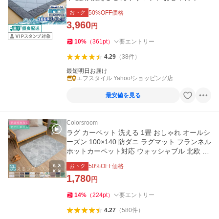
ーリー
おトク
50
%OFF価格
3,960
円
10
%
（
361
pt
）
要エントリー
4.29
（
38
件
）
最短明日お届け
エフスタイル Yahoo!ショッピング店
最安値を見る
Colorsroom
ラグ カーペット 洗える 1畳 おしゃれ オールシ
ーズン 100×140 防ダニ ラグマット フランネル
ホットカーペット対応 ウォッシャブル 北欧 ル
ームマット
おトク
50
%OFF価格
1,780
円
14
%
（
224
pt
）
要エントリー
4.27
（
580
件
）