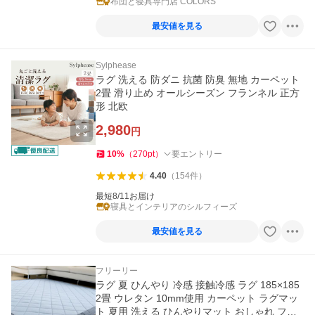
布団と寝具専門店 COLORS
最安値を見る
Sylphease
ラグ 洗える 防ダニ 抗菌 防臭 無地 カーペット
2畳 滑り止め オールシーズン フランネル 正方
形 北欧
2,980
円
10
%
（
270
pt
）
要エントリー
4.40
（
154
件
）
最短8/11お届け
寝具とインテリアのシルフィーズ
最安値を見る
フリーリー
ラグ 夏 ひんやり 冷感 接触冷感 ラグ 185×185
2畳 ウレタン 10mm使用 カーペット ラグマッ
ト 夏用 洗える ひんやりマット おしゃれ フリ