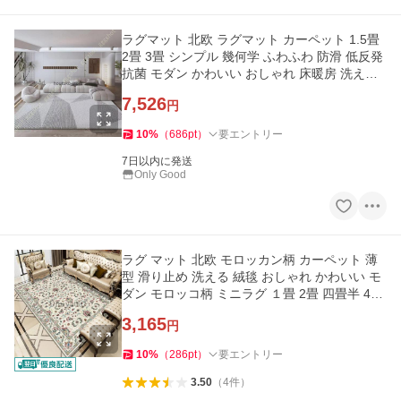
ラグマット 北欧 ラグマット カーペット 1.5畳
2畳 3畳 シンプル 幾何学 ふわふわ 防滑 低反発
抗菌 モダン かわいい おしゃれ 床暖房 洗える
ラグ エコ 絨毯
7,526
円
10
%
（
686
pt
）
要エントリー
7日以内に発送
Only Good
ラグ マット 北欧 モロッカン柄 カーペット 薄
型 滑り止め 洗える 絨毯 おしゃれ かわいい モ
ダン モロッコ柄 ミニラグ １畳 2畳 四畳半 4畳
半 ジュータン
3,165
円
10
%
（
286
pt
）
要エントリー
3.50
（
4
件
）