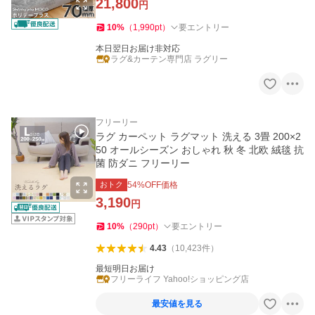
21,800
円
10
%
（
1,990
pt
）
要エントリー
本日翌日お届け非対応
ラグ&カーテン専門店 ラグリー
フリーリー
ラグ カーペット ラグマット 洗える 3畳 200×2
50 オールシーズン おしゃれ 秋 冬 北欧 絨毯 抗
菌 防ダニ フリーリー
おトク
54
%OFF価格
3,190
円
10
%
（
290
pt
）
要エントリー
4.43
（
10,423
件
）
最短明日お届け
フリーライフ Yahoo!ショッピング店
最安値を見る