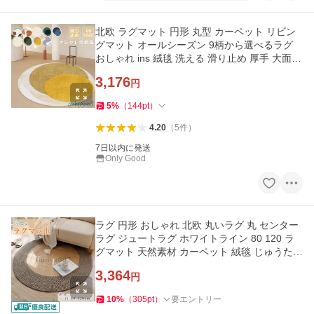
北欧 ラグマット 円形 丸型 カーペット リビン
グマット オールシーズン 9柄から選べるラグ
おしゃれ ins 絨毯 洗える 滑り止め 厚手 大面積
80-300cm
3,176
円
5
%
（
144
pt
）
4.20
（
5
件
）
7日以内に発送
Only Good
ラグ 円形 おしゃれ 北欧 丸いラグ 丸 センター
ラグ ジュートラグ ホワイトライン 80 120 ラ
グマット 天然素材 カーペット 絨毯 じゅうたん
玄関 マット 屋内
3,364
円
10
%
（
305
pt
）
要エントリー