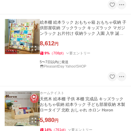
絵本棚 絵本ラック おもちゃ箱 おもちゃ収納 子
供部屋収納 ブックラック キッズラック マガジ
ンラック お片付け 収納ラック 入園 入学 誕生
日 プレゼント
8,612
円
9
%
（
708
pt
）
要エントリー
5〜7日以内に発送
PleasantDay Yahoo!SHOP
ホームテイスト
天然木 絵本棚 子供 本棚 完成品 キッズラック
おもちゃ収納 絵本ラック 子ども部屋収納 木製
ロータイプ 北欧 おしゃれ ホロン Horon
5,980
円
14
%
（
761
pt
）
要エントリー