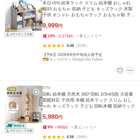
本日+5% 絵本ラック スリム 絵本棚 おしゃれ
幅93 おもちゃ 収納 子ども キッズラック 木製
子供 オシャレ おもちゃラック おもちゃ箱 子供
部屋
9,999
円
14
%
（
1,274
pt
）
要エントリー
4.48
（
21
件
）
【予約】2026年8月中旬頃入荷予定
タンスのゲン Design the Future
BTM
回転 絵本棚 天然木 360°回転 2/3/4/5段 大容量
図鑑対応 子供用 本棚 絵本ラック スリム おし
ゃれ キッズラック 子ども 回転本棚 収納ラック
5,980
円
9
%
（
490
pt
）
要エントリー
4.56
（
34
件
）