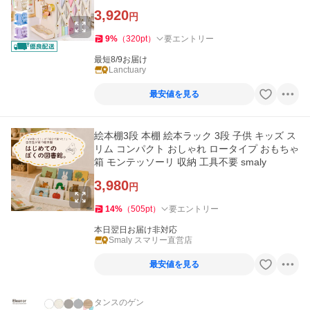
年配 片付け 爆買
3,920
円
9
%
（
320
pt
）
要エントリー
最短8/9お届け
Lanctuary
最安値を見る
絵本棚3段 本棚 絵本ラック 3段 子供 キッズ ス
リム コンパクト おしゃれ ロータイプ おもちゃ
箱 モンテッソーリ 収納 工具不要 smaly
3,980
円
14
%
（
505
pt
）
要エントリー
本日翌日お届け非対応
Smaly スマリー直営店
最安値を見る
タンスのゲン