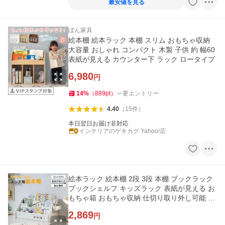
最安値を見る
ぼん家具
絵本棚 絵本ラック 本棚 スリム おもちゃ収納
大容量 おしゃれ コンパクト 木製 子供 約 幅60
表紙が見える カウンター下 ラック ロータイプ
6,980
円
14
%
（
889
pt
）
要エントリー
4.40
（
15
件
）
本日翌日お届け非対応
インテリアのゲキカグ Yahoo!店
絵本ラック 絵本棚 2段 3段 本棚 ブックラック
ブックシェルフ キッズラック 表紙が見える お
もちゃ箱 おもちゃ収納 仕切り取り外し可能 片
付け 整理整頓
2,869
円