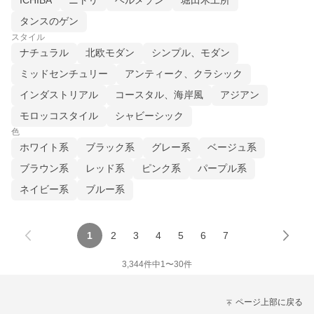
ICHIBA
ニトリ
ベルメゾン
堀田木工所
タンスのゲン
スタイル
ナチュラル
北欧モダン
シンプル、モダン
ミッドセンチュリー
アンティーク、クラシック
インダストリアル
コースタル、海岸風
アジアン
モロッコスタイル
シャビーシック
色
ホワイト系
ブラック系
グレー系
ベージュ系
ブラウン系
レッド系
ピンク系
パープル系
ネイビー系
ブルー系
1
2
3
4
5
6
7
3,344
件中
1
〜
30
件
ページ上部に戻る