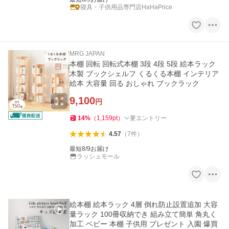
寝具・子供用品専門店HaHaPrice
MRG JAPAN
本棚 回転 回転式本棚 3段 4段 5段 絵本ラック
木製 ブックシェルフ くるくる本棚 インテリア
絵本 大容量 回る おしゃれ ブックラック
9,100
円
14
%
（
1,159
pt
）
要エントリー
4.57
（
7
件
）
最短8/9お届け
ラッシュモール
絵本棚 絵本ラック 4層 倒れ防止設置追加 大容
量ラック 100冊収納でき 組み立て簡単 角丸く
加工 ベビー 本棚 子供用 プレゼント 入園 爆買