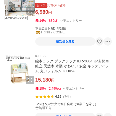
おトク
35
%OFF価格
6,980
円
14
%
（
889
pt
）
要エントリー
本日翌日お届け非対応
TRINITY COSME.
最安値を見る
ICHIBA
絵本ラック ブックラック ILR-3684 市場 簡単
組立 天然木 木製 かわいい 安全 キッズアイテ
ム 丸いフォルム ICHIBA
15,180
円
18
%
（
2,490
pt
）
要エントリー
4.29
（
7
件
）
12時までの注文で当日発送（休業日を除く）
熟睡工房