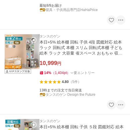
最短8/9お届け
寝具・子供用品専門店HaHaPrice
タンスのゲン
本日+5% 絵本棚 回転 子供 4段 図鑑対応 絵本
ラック 回転式 本棚 スリム 回転式本棚 子ども
絵本 ラック 大容量 省スペース おもちゃ 収納
キッズ 収納ラック
10,999
円
14
%
（
1,404
pt
）
要エントリー
4.80
（
5
件
）
13時までの注文で当日発送
タンスのゲン Design the Future
タンスのゲン
本日+5% 絵本棚 回転 子供 ５段 図鑑対応 絵本