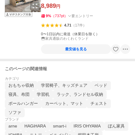
ルット 4色対応
8,989
円
9
%
（
737
pt
）
要エントリー
4.71
（
17
件
）
0〜1日以内に発送（休業日を除く）
家具通販のわくわくランド
最安値を見る
このページの関連情報
カテゴリ
おもちゃ収納
学習椅子、キッズチェア
ベッド
寝具、布団
学習机
ラック、ランドセル収納
ポールハンガー
カーペット、マット
チェスト
ソファ
ブランド
arne
HAGiHARA
smart-i
IRIS OHYAMA
ぼん家具