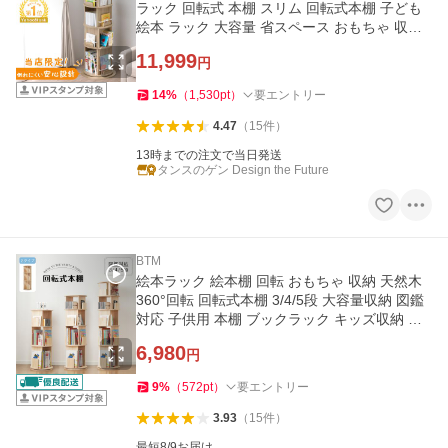
ラック 回転式 本棚 スリム 回転式本棚 子ども
絵本 ラック 大容量 省スペース おもちゃ 収納
キッズ 収納ラック
11,999
円
14
%
（
1,530
pt
）
要エントリー
4.47
（
15
件
）
13時までの注文で当日発送
タンスのゲン Design the Future
BTM
絵本ラック 絵本棚 回転 おもちゃ 収納 天然木
360°回転 回転式本棚 3/4/5段 大容量収納 図鑑
対応 子供用 本棚 ブックラック キッズ収納 ス
リム おしゃれ
6,980
円
9
%
（
572
pt
）
要エントリー
3.93
（
15
件
）
最短8/9お届け