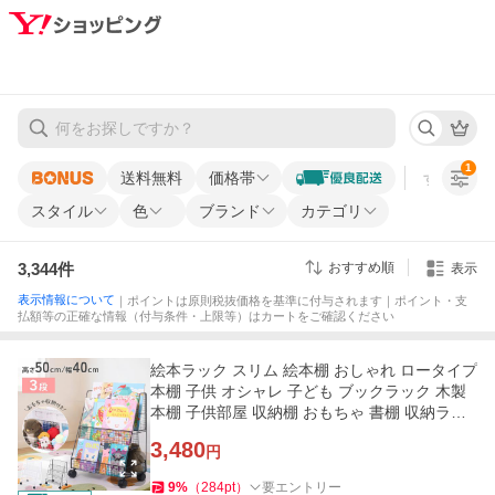
1
送料無料
価格帯
すべての条
スタイル
色
ブランド
カテゴリ
3,344
件
おすすめ順
表示
表示情報について
｜ポイントは原則税抜価格を基準に付与されます｜ポイント・支
払額等の正確な情報（付与条件・上限等）はカートをご確認ください
絵本ラック スリム 絵本棚 おしゃれ ロータイプ
本棚 子供 オシャレ 子ども ブックラック 木製
本棚 子供部屋 収納棚 おもちゃ 書棚 収納ラッ
ク キャスター 収納
3,480
円
9
%
（
284
pt
）
要エントリー