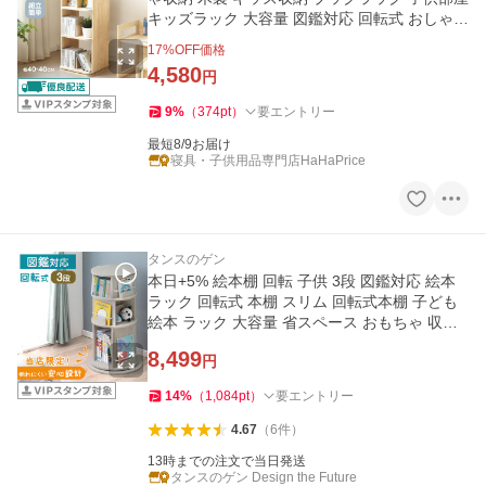
キッズラック 大容量 図鑑対応 回転式 おしゃれ
孫
17
%OFF価格
4,580
円
9
%
（
374
pt
）
要エントリー
最短8/9お届け
寝具・子供用品専門店HaHaPrice
タンスのゲン
本日+5% 絵本棚 回転 子供 3段 図鑑対応 絵本
ラック 回転式 本棚 スリム 回転式本棚 子ども
絵本 ラック 大容量 省スペース おもちゃ 収納
キッズ 収納ラック
8,499
円
14
%
（
1,084
pt
）
要エントリー
4.67
（
6
件
）
13時までの注文で当日発送
タンスのゲン Design the Future