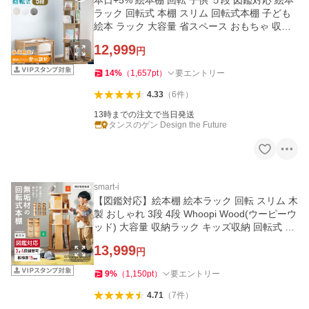
本日+5% 絵本棚 回転 子供 ５段 図鑑対応 絵本
ラック 回転式 本棚 スリム 回転式本棚 子ども
絵本 ラック 大容量 省スペース おもちゃ 収納
キッズ 収納ラック
12,999
円
14
%
（
1,657
pt
）
要エントリー
4.33
（
6
件
）
13時までの注文で当日発送
タンスのゲン Design the Future
smart-i
【図鑑対応】絵本棚 絵本ラック 回転 スリム 木
製 おしゃれ 3段 4段 Whoopi Wood(ウーピーウ
ッド) 大容量 収納ラック キッズ収納 回転式 子
供部屋 ディスプレイ
13,999
円
9
%
（
1,150
pt
）
要エントリー
4.71
（
7
件
）