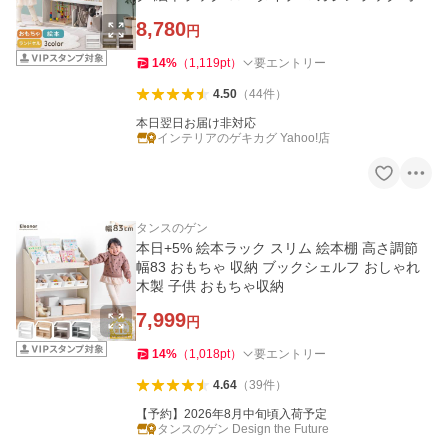
プンラック
8,780
円
14
%
（
1,119
pt
）
要エントリー
4.50
（
44
件
）
本日翌日お届け非対応
インテリアのゲキカグ Yahoo!店
タンスのゲン
本日+5% 絵本ラック スリム 絵本棚 高さ調節
幅83 おもちゃ 収納 ブックシェルフ おしゃれ
木製 子供 おもちゃ収納
7,999
円
14
%
（
1,018
pt
）
要エントリー
4.64
（
39
件
）
【予約】2026年8月中旬頃入荷予定
タンスのゲン Design the Future