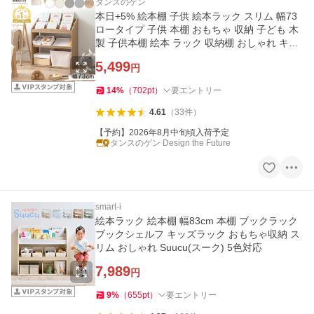
タンスのゲン
本日+5% 絵本棚 子供 絵本ラック スリム 幅73
ロータイプ 子供 本棚 おもちゃ 収納 子ども 木
製 子供本棚 絵本 ラック 収納棚 おしゃれ キッ
ズ 収納ラック
5,499
円
14
%
（
702
pt
）
要エントリー
4.61
（
33
件
）
【予約】2026年8月中旬頃入荷予定
タンスのゲン Design the Future
smart-i
絵本ラック 絵本棚 幅83cm 本棚 ブックラック
ブックシェルフ キッズラック おもちゃ収納 ス
リム おしゃれ Suucu(スーク) 5色対応
7,989
円
9
%
（
655
pt
）
要エントリー