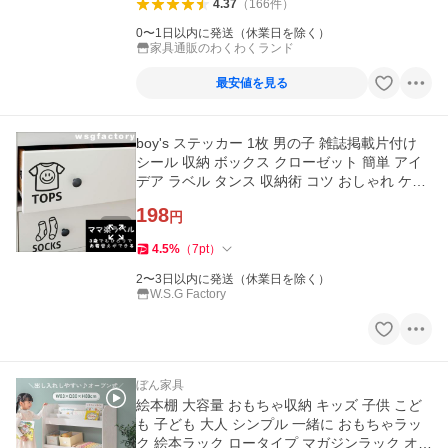
4.37
（
166
件
）
0〜1日以内に発送（休業日を除く）
家具通販のわくわくランド
最安値を見る
boy's ステッカー 1枚 男の子 雑誌掲載片付け
シール 収納 ボックス クローゼット 簡単 アイ
デア ラベル タンス 収納術 コツ おしゃれ ケー
ス
198
円
4.5
%
（
7
pt
）
2〜3日以内に発送（休業日を除く）
W.S.G Factory
ぼん家具
絵本棚 大容量 おもちゃ収納 キッズ 子供 こど
も 子ども 大人 シンプル 一緒に おもちゃラッ
ク 絵本ラック ロータイプ マガジンラック オー