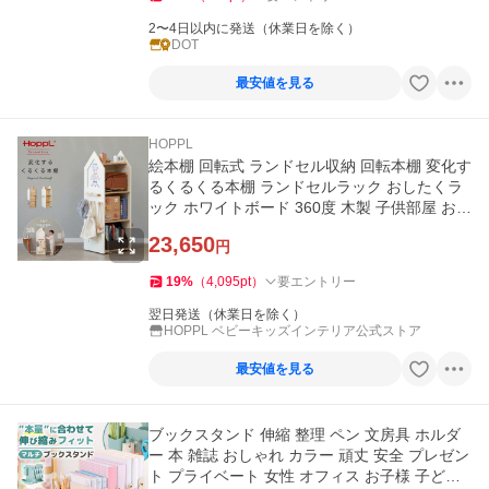
2〜4日以内に発送（休業日を除く）
DOT
最安値を見る
HOPPL
絵本棚 回転式 ランドセル収納 回転本棚 変化す
るくるくる本棚 ランドセルラック おしたくラ
ック ホワイトボード 360度 木製 子供部屋 おう
ち型 ホップル HOPPL
23,650
円
19
%
（
4,095
pt
）
要エントリー
翌日発送（休業日を除く）
HOPPL ベビーキッズインテリア公式ストア
最安値を見る
ブックスタンド 伸縮 整理 ペン 文房具 ホルダ
ー 本 雑誌 おしゃれ カラー 頑丈 安全 プレゼン
ト プライベート 女性 オフィス お子様 子ども