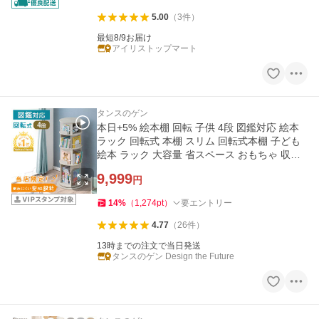
5.00
（
3
件
）
最短8/9お届け
アイリストップマート
タンスのゲン
本日+5% 絵本棚 回転 子供 4段 図鑑対応 絵本
ラック 回転式 本棚 スリム 回転式本棚 子ども
絵本 ラック 大容量 省スペース おもちゃ 収納
キッズ 収納ラック
9,999
円
14
%
（
1,274
pt
）
要エントリー
4.77
（
26
件
）
13時までの注文で当日発送
タンスのゲン Design the Future