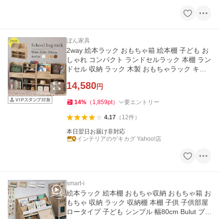
ぼん家具
2way 絵本ラック おもちゃ箱 絵本棚 子ども お
しゃれ コンパクト ランドセルラック 本棚 ラン
ドセル 収納 ラック 木製 おもちゃラック キッ
ズルーム
14,580
円
14
%
（
1,859
pt
）
要エントリー
4.17
（
12
件
）
本日翌日お届け非対応
インテリアのゲキカグ Yahoo!店
smart-i
絵本ラック 絵本棚 おもちゃ収納 おもちゃ箱 お
もちゃ 収納 ラック 収納棚 本棚 子供 子供部屋
ロータイプ 子ども シンプル 幅80cm Bulut ブ