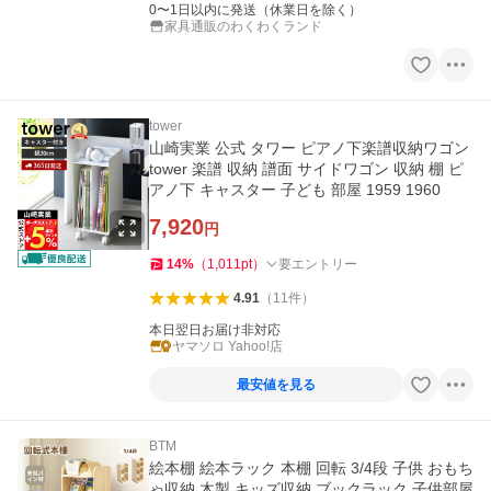
0〜1日以内に発送（休業日を除く）
家具通販のわくわくランド
tower
山崎実業 公式 タワー ピアノ下楽譜収納ワゴン
tower 楽譜 収納 譜面 サイドワゴン 収納 棚 ピ
アノ下 キャスター 子ども 部屋 1959 1960
7,920
円
14
%
（
1,011
pt
）
要エントリー
4.91
（
11
件
）
本日翌日お届け非対応
ヤマソロ Yahoo!店
最安値を見る
BTM
絵本棚 絵本ラック 本棚 回転 3/4段 子供 おもち
ゃ収納 木製 キッズ収納 ブックラック 子供部屋