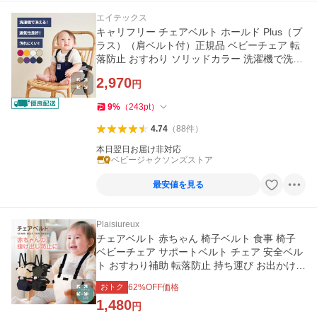
エイテックス
キャリフリー チェアベルト ホールド Plus（プ
ラス）（肩ベルト付）正規品 ベビーチェア 転
落防止 おすわり ソリッドカラー 洗濯機で洗え
る 特典あり
2,970
円
9
%
（
243
pt
）
4.74
（
88
件
）
本日翌日お届け非対応
ベビージャクソンズストア
最安値を見る
Plaisiureux
チェアベルト 赤ちゃん 椅子ベルト 食事 椅子
ベビーチェア サポートベルト チェア 安全ベル
ト おすわり補助 転落防止 持ち運び お出かけ
プレジュール
おトク
62
%OFF価格
1,480
円