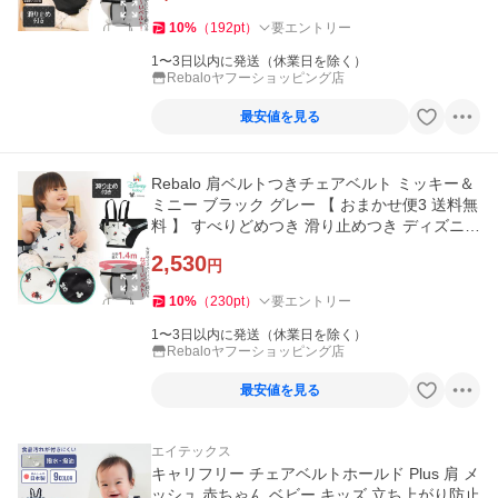
10
%
（
192
pt
）
要エントリー
1〜3日以内に発送（休業日を除く）
Rebaloヤフーショッピング店
最安値を見る
Rebalo 肩ベルトつきチェアベルト ミッキー＆
ミニー ブラック グレー 【 おまかせ便3 送料無
料 】 すべりどめつき 滑り止めつき ディズニー
ベビー キッズ
2,530
円
10
%
（
230
pt
）
要エントリー
1〜3日以内に発送（休業日を除く）
Rebaloヤフーショッピング店
最安値を見る
エイテックス
キャリフリー チェアベルトホールド Plus 肩 メ
ッシュ 赤ちゃん ベビー キッズ 立ち上がり防止