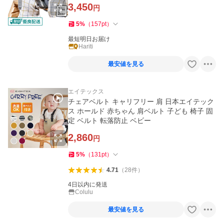
3,450
円
5
%
（
157
pt
）
最短明日お届け
Hariti
最安値を見る
エイテックス
チェアベルト キャリフリー 肩 日本エイテック
ス ホールド 赤ちゃん 肩ベルト 子ども 椅子 固
定 ベルト 転落防止 ベビー
2,860
円
5
%
（
131
pt
）
4.71
（
28
件
）
4日以内に発送
Colulu
最安値を見る