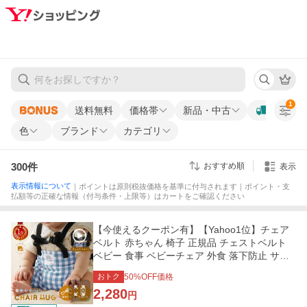
1
送料無料
価格帯
新品・中古
色
ブランド
カテゴリ
300
件
おすすめ順
表示
表示情報について
｜ポイントは原則税抜価格を基準に付与されます｜ポイント・支
払額等の正確な情報（付与条件・上限等）はカートをご確認ください
【今使えるクーポン有】【Yahoo1位】チェア
ベルト 赤ちゃん 椅子 正規品 チェストベルト
ベビー 食事 ベビーチェア 外食 落下防止 サポ
ートベルト
おトク
50
%OFF価格
2,280
円