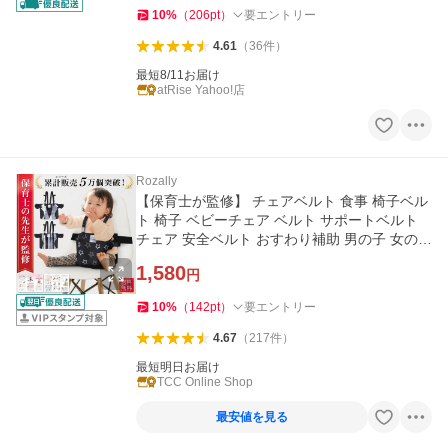
10
%
（
206
pt
）
要エントリー
4.61
（
36
件
）
最短8/11お届け
atRise Yahoo!店
Rozally
【保育士が監修】 チェアベルト 食事 椅子ベル
ト 椅子 ベビーチェア ベルト サポートベルト
チェア 安全ベルト おすわり補助 男の子 女の子
持ち運び
1,580
円
10
%
（
142
pt
）
要エントリー
4.67
（
217
件
）
最短明日お届け
TCC Online Shop
最安値を見る