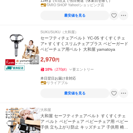
12時までの注文で当日発送（休業日を除く）
TARO SHOP Yahoo!ショッピング店
最安値を見る
SUKUSUKU（大和屋）
セーフティチェアベルト YC-05 すくすくチェ
ア+ すくすくスリムチェアプラス ベビーガード
ベビーチェア用ベルト 大和屋 yamatoya
2,970
円
10
%
（
270
pt
）
要エントリー
本日翌日お届け非対応
リライアブル
最安値を見る
大和屋
大和屋 セーフティチェアベルト すくすくチェ
ア ベルト ベビーチェア ベビーチェア用 ベビー
子供 立ち上がり防止 キッズチェア 子供用 椅子
イス