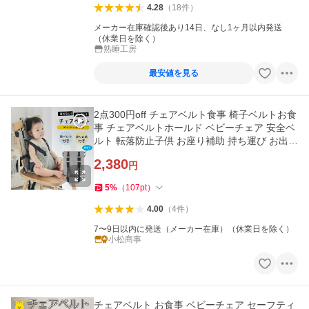
4.28
（
18
件
）
メーカー在庫確認後あり14日、なし1ヶ月以内発送
（休業日を除く）
熟睡工房
最安値を見る
2点300円off チェアベルト食事 椅子ベルトお食
事 チェアベルトホールド ベビーチェア 安全ベ
ルト 転落防止子供 お座り補助 持ち運び お出か
け 立ち上がり防止
2,380
円
5
%
（
107
pt
）
4.00
（
4
件
）
7〜9日以内に発送（メーカー在庫）（休業日を除く）
小松商事
チェアベルト お食事 ベビーチェア セーフティ