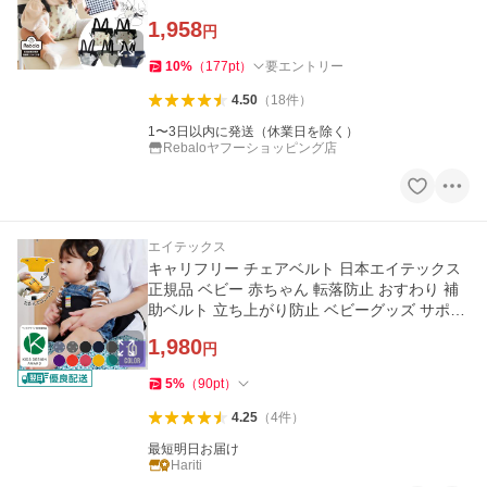
ホールド 椅子
1,958
円
10
%
（
177
pt
）
要エントリー
4.50
（
18
件
）
1〜3日以内に発送（休業日を除く）
Rebaloヤフーショッピング店
エイテックス
キャリフリー チェアベルト 日本エイテックス
正規品 ベビー 赤ちゃん 転落防止 おすわり 補
助ベルト 立ち上がり防止 ベビーグッズ サポー
トベルト
1,980
円
5
%
（
90
pt
）
4.25
（
4
件
）
最短明日お届け
Hariti