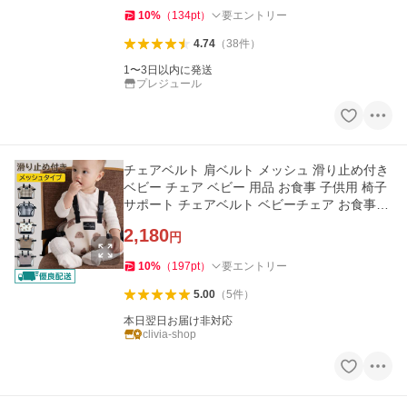
10
%
（
134
pt
）
要エントリー
4.74
（
38
件
）
1〜3日以内に発送
プレジュール
チェアベルト 肩ベルト メッシュ 滑り止め付き
ベビー チェア ベビー 用品 お食事 子供用 椅子
サポート チェアベルト ベビーチェア お食事グ
ッズ
2,180
円
10
%
（
197
pt
）
要エントリー
5.00
（
5
件
）
本日翌日お届け非対応
clivia-shop