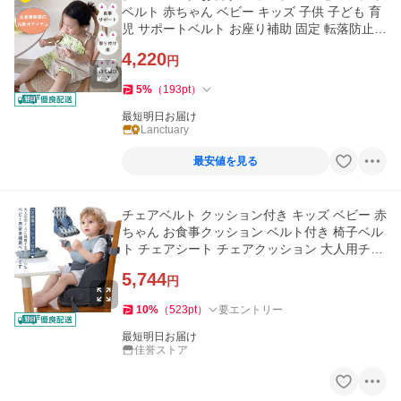
ベルト 赤ちゃん ベビー キッズ 子供 子ども 育
児 サポートベルト お座り補助 固定 転落防止
ポイント利用 爆買
4,220
円
5
%
（
193
pt
）
最短明日お届け
Lanctuary
最安値を見る
チェアベルト クッション付き キッズ ベビー 赤
ちゃん お食事クッション ベルト付き 椅子ベル
ト チェアシート チェアクッション 大人用チェ
ア お食事
5,744
円
10
%
（
523
pt
）
要エントリー
最短明日お届け
佳誉ストア