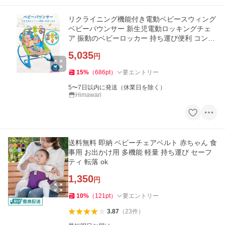
リクライニング機能付き電動ベビースウィング
ベビーバウンサー 新生児電動ロッキングチェ
ア 振動のベビーロッカー 持ち運び便利 コンパ
クト 使いやすい
5,035
円
15
%
（
686
pt
）
要エントリー
5〜7日以内に発送（休業日を除く）
Himawari
送料無料 即納 ベビーチェアベルト 赤ちゃん 食
事用 お出かけ用 多機能 軽量 持ち運び セーフ
ティ 転落 ok
1,350
円
10
%
（
121
pt
）
要エントリー
3.87
（
23
件
）