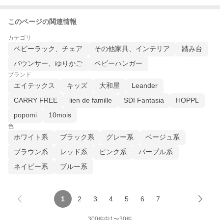
このページの関連情報
カテゴリ
ベビーラック、チェア
その他家具、インテリア
踏み台
バウンサー、ゆりかご
ベビーハンガー
ブランド
エイテックス
キッズ
大和屋
Leander
CARRY FREE
lien de famille
SDI Fantasia
HOPPL
popomi
10mois
色
ホワイト系
ブラック系
グレー系
ベージュ系
ブラウン系
レッド系
ピンク系
パープル系
ネイビー系
ブルー系
1
2
3
4
5
6
7
300
件中
1
〜
30
件