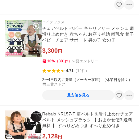
エイテックス
チェアベルト ベビー キャリフリー メッシュ 肩
滑り止め付き 赤ちゃん お座り補助 離乳食 椅子
ベビーチェア サポート 男の子 女の子
3,300
円
10
%
（
301
pt
）
要エントリー
4.71
（
14
件
）
2〜4日以内に発送（メーカー在庫）（休業日を除く）
三豊ストア
最安値を見る
Rebalo NR157-T 肩ベルト＆滑り止め付チェア
ベルト メッシュブラック 【 おまかせ便3 送料
無料 】 すべりどめつき すべり止め付き
2,128
円