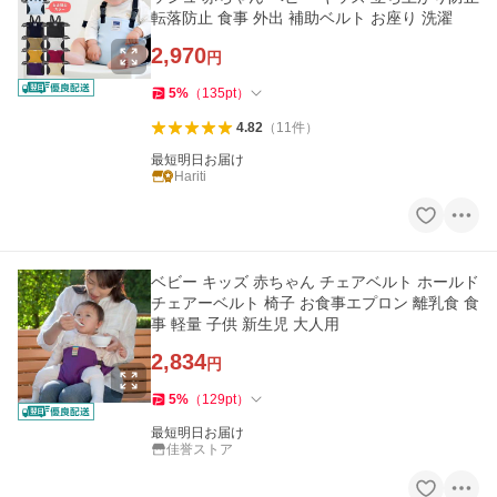
転落防止 食事 外出 補助ベルト お座り 洗濯
2,970
円
5
%
（
135
pt
）
4.82
（
11
件
）
最短明日お届け
Hariti
ベビー キッズ 赤ちゃん チェアベルト ホールド
チェアーベルト 椅子 お食事エプロン 離乳食 食
事 軽量 子供 新生児 大人用
2,834
円
5
%
（
129
pt
）
最短明日お届け
佳誉ストア