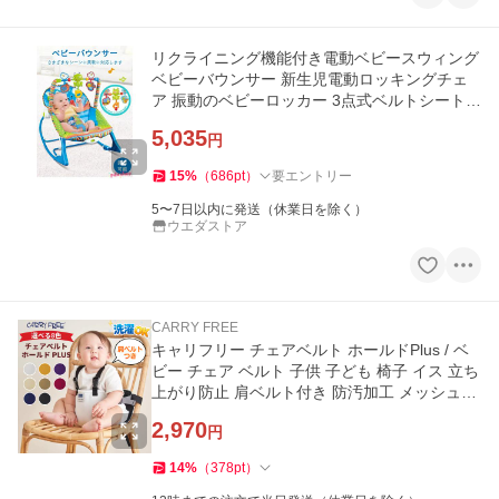
リクライニング機能付き電動ベビースウィング
ベビーバウンサー 新生児電動ロッキングチェ
ア 振動のベビーロッカー 3点式ベルトシート
ぬいぐ 出産準備
5,035
円
15
%
（
686
pt
）
要エントリー
5〜7日以内に発送（休業日を除く）
ウエダストア
CARRY FREE
キャリフリー チェアベルト ホールドPlus / ベ
ビー チェア ベルト 子供 子ども 椅子 イス 立ち
上がり防止 肩ベルト付き 防汚加工 メッシュ通
気 日本製 選べる8色
2,970
円
14
%
（
378
pt
）