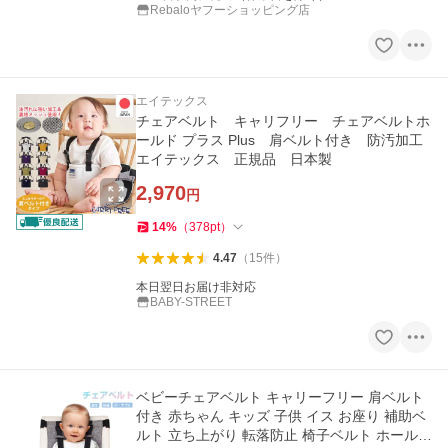
Rebaloヤフーショッピング店
エイテックス
チェアベルト キャリフリー チェアベルトホ
ールド プラス Plus 肩ベルト付き 防汚加工
エイテックス 正規品 日本製
2,970
円
14
%
（
378
pt
）
4.47
（
15
件
）
本日翌日お届け非対応
BABY-STREET
ベビーチェアベルト キャリーフリー 肩ベルト
付き 赤ちゃん キッズ 子供 イス お座り 補助ベ
ルト 立ち上がり 転落防止 椅子ベルト ホールド