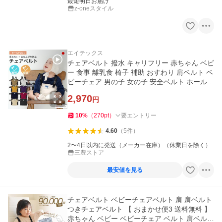
最短明日お届け
z-oneスタイル
エイテックス
チェアベルト 撥水 キャリフリー 赤ちゃん ベビ
ー 食事 離乳食 椅子 補助 おすわり 肩ベルト ベ
ビーチェア 男の子 女の子 安全ベルト ホールド
plus エイテックス
2,970
円
10
%
（
270
pt
）
要エントリー
4.60
（
5
件
）
2〜4日以内に発送（メーカー在庫）（休業日を除く）
三豊ストア
最安値を見る
チェアベルト ベビーチェアベルト 肩 肩ベルト
つきチェアベルト 【 おまかせ便3 送料無料 】
赤ちゃん ベビー ベビーチェア ベルト 肩ベルト