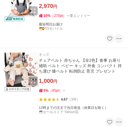
食事 遊び 丸洗い可
2,970
円
10
%
（
270
pt
）
要エントリー
最短明日お届け
TSモバイル
キッズ
チェアベルト 赤ちゃん 【全2色】食事 お座り
補助 ベルト ベビー キッズ 外食 コンパクト 持
ち運び 膝ベルト 転倒防止 育児 プレゼント
1,000
円
5
%
（
45
pt
）
4.67
（
3
件
）
12時までの注文で当日発送（休業日を除く）
セールストア Yahoo!店