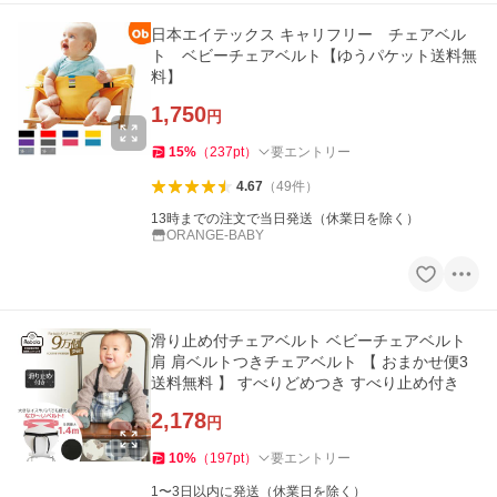
日本エイテックス キャリフリー チェアベル
ト ベビーチェアベルト【ゆうパケット送料無
料】
1,750
円
15
%
（
237
pt
）
要エントリー
4.67
（
49
件
）
13時までの注文で当日発送（休業日を除く）
ORANGE-BABY
滑り止め付チェアベルト ベビーチェアベルト
肩 肩ベルトつきチェアベルト 【 おまかせ便3
送料無料 】 すべりどめつき すべり止め付き
2,178
円
10
%
（
197
pt
）
要エントリー
1〜3日以内に発送（休業日を除く）