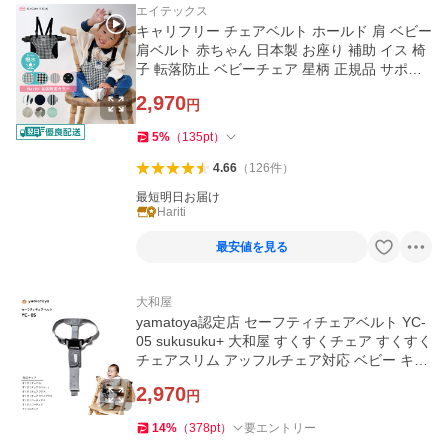
エイテックス
キャリフリー チェアベルト ホールド 肩 ベビー
肩ベルト 赤ちゃん 日本製 お座り 補助 イス 椅
子 転落防止 ベビーチェア 星柄 正規品 サポー
トベルト
2,970
円
5
%
（
135
pt
）
4.66
（
126
件
）
最短明日お届け
Hariti
最安値を見る
大和屋
yamatoya認定店 セーフティチェアベルト YC-
05 sukusuku+ 大和屋 すくすくチェア すくすく
チェアスリム アッフルチェア対応 ベビー キッ
ズ 立ち上がり防止
2,970
円
14
%
（
378
pt
）
要エントリー