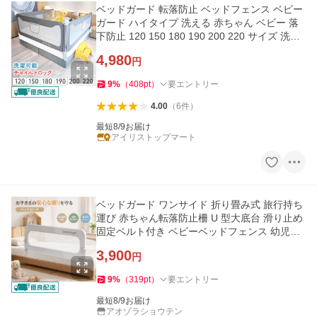
ベッドガード 転落防止 ベッドフェンス ベビー
ガード ハイタイプ 洗える 赤ちゃん ベビー 落
下防止 120 150 180 190 200 220 サイズ 洗え
る 転落防止柵 安全
4,980
円
9
%
（
408
pt
）
要エントリー
4.00
（
6
件
）
最短8/9お届け
アイリストップマート
ベッドガード ワンサイド 折り畳み式 旅行持ち
運び 赤ちゃん転落防止柵 U 型大底台 滑り止め
固定ベルト付き ベビーベッドフェンス 幼児添
い寝安全ガード
3,900
円
9
%
（
319
pt
）
要エントリー
最短8/9お届け
アオゾラショウテン