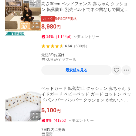
高さ30cm ベッドフェンス 赤ちゃん クッショ
ン 転落防止 別売ベルトでネジ留なしで固定可
能 横幅2m/1.8m 爆買
おトク
54
%OFF価格
8,980
円
14
%
（
1,144
pt
）
要エントリー
4.64
（
630
件
）
最短8/9お届け
KUREVY ヤフー店
最安値を見る
ベッドガード 転落防止 クッション 赤ちゃん サ
イドガード ベビーベッド ガード コットン ベッ
ドバン パー バンパー クッション かわいい 撮
影小物 お誕生日
5,100
円
9
%
（
418
pt
）
要エントリー
7日以内に発送
星野