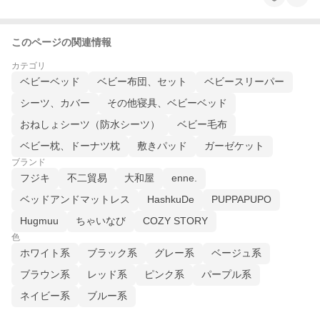
このページの関連情報
カテゴリ
ベビーベッド
ベビー布団、セット
ベビースリーパー
シーツ、カバー
その他寝具、ベビーベッド
おねしょシーツ（防水シーツ）
ベビー毛布
ベビー枕、ドーナツ枕
敷きパッド
ガーゼケット
ブランド
フジキ
不二貿易
大和屋
enne.
ベッドアンドマットレス
HashkuDe
PUPPAPUPO
Hugmuu
ちゃいなび
COZY STORY
色
ホワイト系
ブラック系
グレー系
ベージュ系
ブラウン系
レッド系
ピンク系
パープル系
ネイビー系
ブルー系