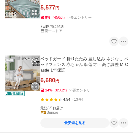
影小物 お誕生日
5,577
円
9
%
（
456
pt
）
要エントリー
7日以内に発送
龍一ストア
ベッドガード 折りたたみ 差し込み ネジなし ベ
ッドフェンス 赤ちゃん 転落防止 高さ調整 M-C
astle 1年保証
6,680
円
14
%
（
850
pt
）
要エントリー
4.54
（
13
件
）
最短8/9お届け
Sunpie
最安値を見る