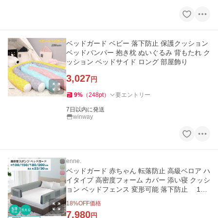
ベッドガード ベビー 落下防止 保護クッション
ベッドバンパー 抱き枕 ぬいぐるみ 背もたれ ク
ッション ベッドサイド ロング 部屋飾り
3,027
円
9
%
（
248
pt
）
要エントリー
7日以内に発送
winway
enne.
ベッドガード 赤ちゃん 転落防止 高級ベロア ハ
イタイプ 高密度フォーム カバー 添い寝 クッシ
ョン ベッドフェンス 変形可能 落下防止 100/
150/180/200cm
18
%OFF価格
7,980
円