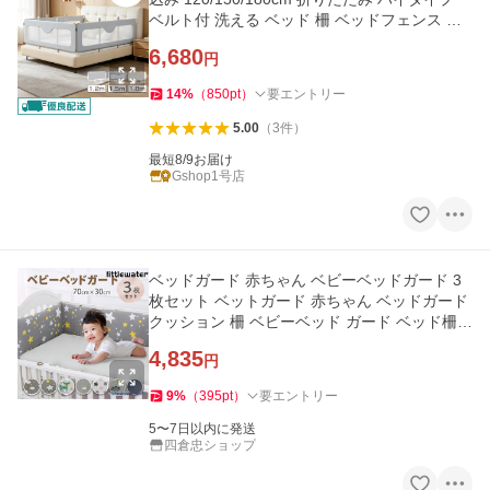
ベルト付 洗える ベッド 柵 ベッドフェンス 添
い寝 出産祝い ギフト
6,680
円
14
%
（
850
pt
）
要エントリー
5.00
（
3
件
）
最短8/9お届け
Gshop1号店
ベッドガード 赤ちゃん ベビーベッドガード 3
枚セット ベットガード 赤ちゃん ベッドガード
クッション 柵 ベビーベッド ガード ベッド柵
ベッド ガード
4,835
円
9
%
（
395
pt
）
要エントリー
5〜7日以内に発送
四倉忠ショップ