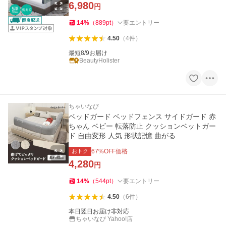
6,980
円
14
%
（
889
pt
）
要エントリー
4.50
（
4
件
）
最短8/9お届け
BeautyHolister
ちゃいなび
ベッドガード ベッドフェンス サイドガード 赤
ちゃん ベビー 転落防止 クッションベットガー
ド 自由変形 人気 形状記憶 曲がる
おトク
67
%OFF価格
4,280
円
14
%
（
544
pt
）
要エントリー
4.50
（
6
件
）
本日翌日お届け非対応
ちゃいなび Yahoo!店