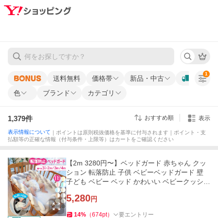
1
送料無料
価格帯
新品・中古
色
ブランド
カテゴリ
1,379
件
おすすめ順
表示
表示情報について
｜ポイントは原則税抜価格を基準に付与されます｜ポイント・支
払額等の正確な情報（付与条件・上限等）はカートをご確認ください
【2m 3280円〜】ベッドガード 赤ちゃん クッ
ション 転落防止 子供 ベビーベッドガード 壁
子ども ベビー ベッド かわいい ベビークッショ
ン 寝返り防止
5,280
円
14
%
（
674
pt
）
要エントリー