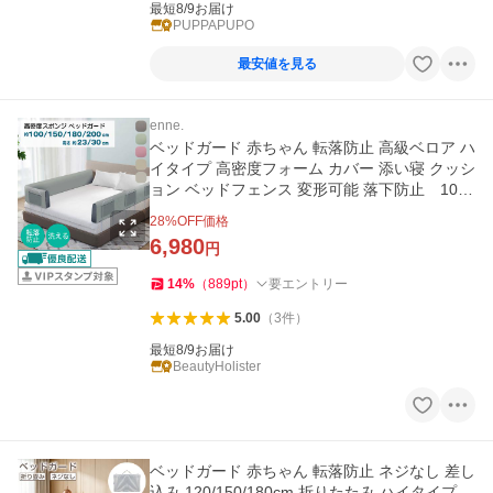
最短8/9お届け
PUPPAPUPO
最安値を見る
enne.
ベッドガード 赤ちゃん 転落防止 高級ベロア ハ
イタイプ 高密度フォーム カバー 添い寝 クッシ
ョン ベッドフェンス 変形可能 落下防止 100/
150/180/200cm
28
%OFF価格
6,980
円
14
%
（
889
pt
）
要エントリー
5.00
（
3
件
）
最短8/9お届け
BeautyHolister
ベッドガード 赤ちゃん 転落防止 ネジなし 差し
込み 120/150/180cm 折りたたみ ハイタイプ