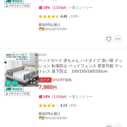
14
%
（
1,016
pt
）
要エントリー
4.40
（
10
件
）
最短8/9お届け
BeautyHolister
enne.
ベッドガード 赤ちゃん ハイタイプ 添い寝 クッ
ション 転落防止 ベッドフェンス 変形可能 マッ
トレス 落下防止 100/150/180/200cm
おトク
50
%OFF価格
7,980
円
14
%
（
1,016
pt
）
要エントリー
4.13
（
8
件
）
最短8/9お届け
BeautyHolister