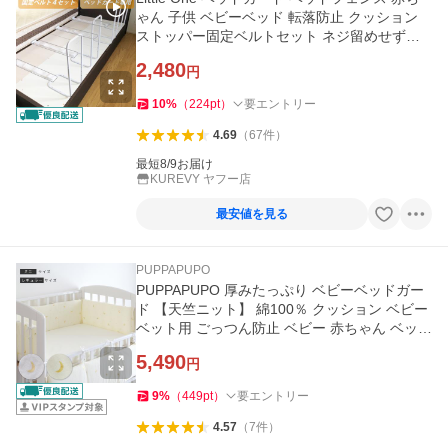
ゃん 子供 ベビーベッド 転落防止 クッション
ストッパー固定ベルトセット ネジ留めせずに
固定可能 爆買
2,480
円
10
%
（
224
pt
）
要エントリー
4.69
（
67
件
）
最短8/9お届け
KUREVY ヤフー店
最安値を見る
PUPPAPUPO
PUPPAPUPO 厚みたっぷり ベビーベッドガー
ド 【天竺ニット】 綿100％ クッション ベビー
ベット用 ごっつん防止 ベビー 赤ちゃん ベッド
ガード プッパプーポ
5,490
円
9
%
（
449
pt
）
要エントリー
4.57
（
7
件
）