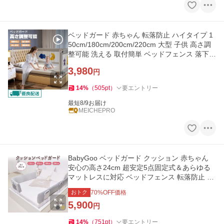
ベッドガード 赤ちゃん 転落防止 ハイタイプ 1
50cm/180cm/200cm/220cm 大型 子供 高さ調
整可能 洗える 取付簡単 ベッドフェンス 落下防
止 布団ズレ防止 メッシュ
3,980
円
14
%
（
505
pt
）
要エントリー
最短8/9お届け
MEICHEPRO
BabyGoo ベッドガード クッション 赤ちゃん
安心の高さ24cm 超安定5点固定式＆あらゆる
マットレスに対応 ベッドフェンス 転落防止 10
0 150 180 200サイズ
おトク
70
%OFF価格
5,900
円
14
%
（
751
pt
）
要エントリー