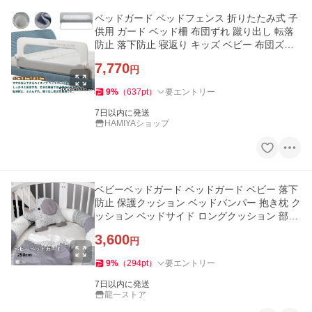
ベッドガード ベッドフェンス 折りたたみ式 子
供用 ガード ベッド柵 布団ずれ 蹴り出し 転落
防止 落下防止 寝返り キッズ ベビー 布団ズレ
防止 取
7,770
円
9
%
（
637
pt
）
要エントリー
7日以内に発送
HAMIYAショップ
ベビーベッドガード ベッドガード ベビー 落下
防止 保護クッション ベッドバンパー 抱き枕 ク
ッション ベッドサイド ロングクッション 部屋
飾り ベビー
3,600
円
9
%
（
294
pt
）
要エントリー
7日以内に発送
龍一ストア