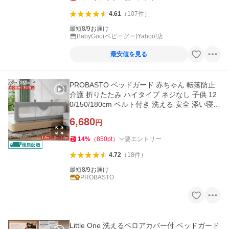
4.61
（
107
件
）
最短8/9お届け
BabyGoo(ベビーグー)Yahoo!店
最安値を見る
PROBASTO ベッドガード 赤ちゃん 転落防止
介護 折りたたみ ハイタイプ ネジなし 子供 12
0/150/180cm ベルト付き 洗える 安全 添い寝
ベッドフェンス 柵 1年保証
6,680
円
14
%
（
850
pt
）
要エントリー
4.72
（
18
件
）
最短8/9お届け
PROBASTO
Little One 洗えるベロアカバー付 ベッドガード