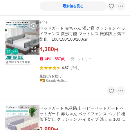
最安値を見る
enne.
ベッドガード 赤ちゃん 添い寝 クッション ベッ
ドフェンス 変形可能 マットレス 転落防止 落下
防止 100/150/180/200cm
4,380
円
14
%
（
557
pt
）
要エントリー
4.57
（
7
件
）
最短8/9お届け
BeautyHolister
ベッドガード 転落防止 ベビーベッドガード ベ
ットガード 赤ちゃん ベッドフェンス ベッド 柵
落下防止 クッション ハイタイプ 洗える 100 1
50 180 200
3,980
円