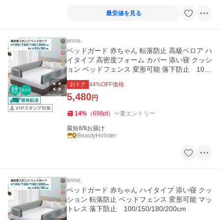
最安値を見る
enne.
ベッドガード 赤ちゃん 転落防止 高級ベロア ハ
イタイプ 高密度フォーム カバー 添い寝 クッシ
ョン ベッドフェンス 変形可能 落下防止 100/
150/180/200cm
おトク
44
%OFF価格
5,480
円
14
%
（
698
pt
）
要エントリー
最短8/9お届け
BeautyHolister
enne.
ベッドガード 赤ちゃん ハイタイプ 添い寝 クッ
ション 転落防止 ベッドフェンス 変形可能 マッ
トレス 落下防止 100/150/180/200cm