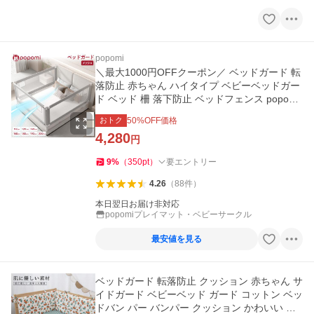
popomi
＼最大1000円OFFクーポン／ ベッドガード 転
落防止 赤ちゃん ハイタイプ ベビーベッドガー
ド ベッド 柵 落下防止 ベッドフェンス popomi
爆買
おトク
50
%OFF価格
4,280
円
9
%
（
350
pt
）
要エントリー
4.26
（
88
件
）
本日翌日お届け非対応
popomiプレイマット・ベビーサークル
最安値を見る
ベッドガード 転落防止 クッション 赤ちゃん サ
イドガード ベビーベッド ガード コットン ベッ
ドバン パー バンパー クッション かわいい 撮