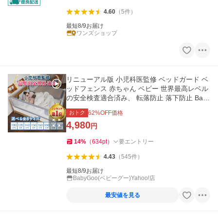
4.60
（
5
件
）
最短8/9お届け
ワンズショップ
リニューアル版 小児科医監修 ベッドガード ベ
ッドフェンス 赤ちゃん ベビー 世界最高レベル
の安全検査適合済み、 転落防止 落下防止 Baby
Goo
おトク
62
%OFF価格
4,980
円
14
%
（
634
pt
）
要エントリー
4.43
（
545
件
）
最短8/9お届け
BabyGoo(ベビーグー)Yahoo!店
最安値を見る