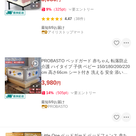
9
%
（
325
pt
）
要エントリー
4.47
（
38
件
）
最短8/9お届け
アイリストップマート
PROBASTO ベッドガード 赤ちゃん 転落防止
介護 ハイタイプ 子供 ベビー 150/180/200/220
cm 高さ66cm シート付き 洗える 安全 添い寝
ベッドフェンス 柵 1年保証
3,980
円
14
%
（
505
pt
）
要エントリー
最短8/9お届け
PROBASTO
Little One ベッドガード ベッドフェンス 赤ち