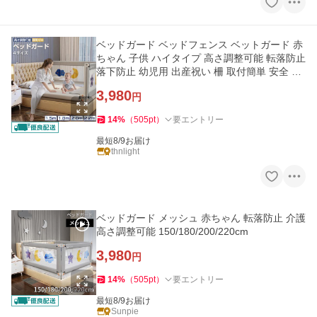
ベッドガード ベッドフェンス ベットガード 赤
ちゃん 子供 ハイタイプ 高さ調整可能 転落防止
落下防止 幼児用 出産祝い 柵 取付簡単 安全 1
年保証
3,980
円
14
%
（
505
pt
）
要エントリー
最短8/9お届け
thnlight
ベッドガード メッシュ 赤ちゃん 転落防止 介護
高さ調整可能 150/180/200/220cm
3,980
円
14
%
（
505
pt
）
要エントリー
最短8/9お届け
Sunpie