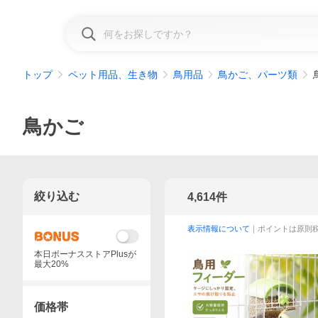
トップ
ペット用品、生き物
鳥用品
鳥かご、パーツ類
鳥かご
絞り込む
4,614
件
表示情報について
｜ポイントは原則
本日ボーナスストアPlusが
最大20%
価格帯