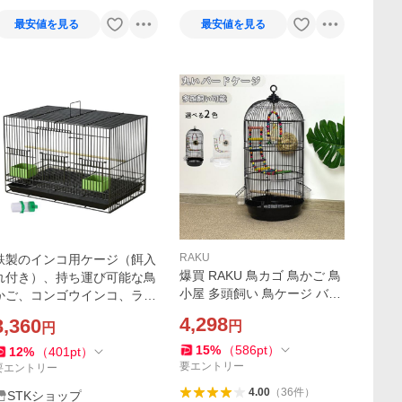
最安値を見る
最安値を見る
RAKU
鉄製のインコ用ケージ（餌入
爆買 RAKU 鳥カゴ 鳥かご 鳥
れ付き）、持ち運び可能な鳥
小屋 多頭飼い 鳥ケージ バー
かご、コンゴウインコ、ラブ
ドパレス 止まり木 エサ入れ2
バード、カナリア、オウム用
4,298
3,360
円
円
個 ブランコ バードブリッジ
の鳥かご
付き 鳥巣 お手入れ簡単 バー
15
%
（
586
pt
）
12
%
（
401
pt
）
ドケージ
要エントリー
要エントリー
4.00
（
36
件
）
STKショップ