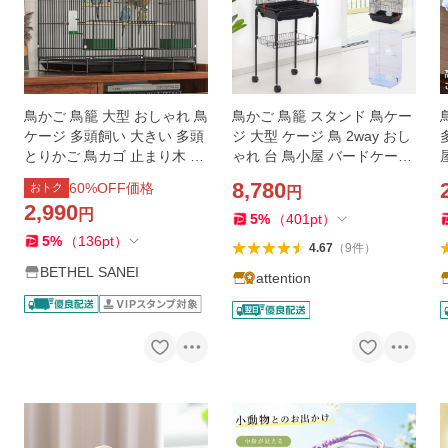
鳥かご 鳥籠 大型 おしゃれ 鳥
鳥かご 鳥籠 スタンド 鳥ケー
ケージ 多頭飼い 大きい 多頭
ジ 大型 ケージ 鳥 2way おし
とりかご 鳥カゴ 止まり木 バ
ゃれ 台 鳥小屋 バードケージ
ード 持ち運び オカメインコ
庭 複数飼い セキセイインコ
8,780
60
%OFF価格
おトク
円
セキセイインコ インコ 大型
小鳥 縦長 ペット バードゲー
2,990
円
40*28*33cm
ジ とりかご
5
%
（
401
pt
）
5
%
（
136
pt
）
4.67
（
9
件
）
BETHEL SANEI
attention