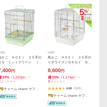
OEI
HOEI
鳥かご ＨＯＥＩ ３５手の
鳥かご ＨＯＥＩ ３５手の
りＧ ミントグリーン （３
りホライズンセキセイ ホワ
７×４１．５×５４．５ｃｍ）
イト （３７×４１．５×５
7,400
8,600
円
円
チャームオリジナル
４．５ｃｍ） セキセイ 小
型インコ 中型インコ
15
%
（
1,010
pt
）
15
%
（
1,174
pt
）
要エントリー
要エントリー
4.68
（
50
件
）
チャーム charm ヤフー
店
チャーム charm ヤフー
店