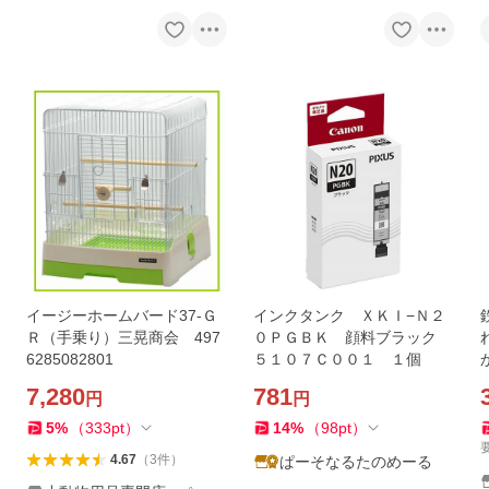
イージーホームバード37-Ｇ
インクタンク ＸＫＩ−Ｎ２
Ｒ（手乗り）三晃商会 497
０ＰＧＢＫ 顔料ブラック
6285082801
５１０７Ｃ００１ １個
7,280
781
円
円
5
%
（
333
pt
）
14
%
（
98
pt
）
4.67
（
3
件
）
ぱーそなるたのめーる