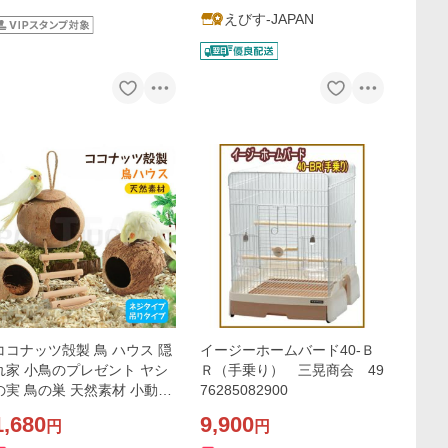
えびす-JAPAN
ココナッツ殻製 鳥 ハウス 隠
イージーホームバード40-Ｂ
れ家 小鳥のプレゼント ヤシ
Ｒ（手乗り） 三晃商会 49
の実 鳥の巣 天然素材 小動物
76285082900
隠れ家 文鳥 セキセイインコ
1,680
9,900
円
円
オカメインコ 小鳥のプレゼ