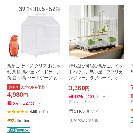
H
鳥かご ケージ クリア おしゃ
持ち運び可能な鳥かご、ペッ
れ 鳥籠 鳥小屋 バードケージ
トハウス、鳥小屋、アフリカ
鳥 庭 小鳥 バードゲージ とり
ングレー、ラブバード、オウ
かご バードキャリー バード
ム用、白
3,360
30
%OFF価格
おトク
円
ハウス 大型 鳥かご インテリ
4,980
円
ア 多頭飼い
12
%
（
401
pt
）
要エントリー
5
%
（
227
pt
）
STKショップ
4.50
（
4
件
）
attention