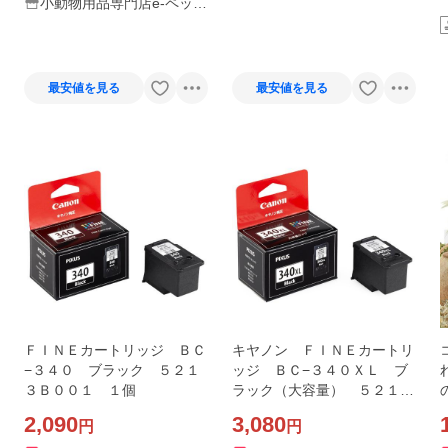
小動物用品専門店e-ペット
屋さん
最安値を見る
最安値を見る
ＦＩＮＥカートリッジ ＢＣ
キヤノン ＦＩＮＥカートリ
−３４０ ブラック ５２１
ッジ ＢＣ−３４０ＸＬ ブ
３Ｂ００１ １個
ラック（大容量） ５２１１
Ｂ００１ １個
2,090
3,080
円
円