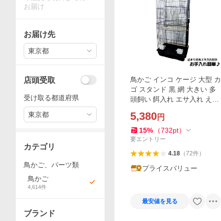
お届け
お届け先
東京都
鳥かご インコ ケージ 大型 カ
店頭受取
ゴ スタンド 黒 網 大きい 多
受け取る都道府県
頭飼い 餌入れ エサ入れ えさ
入れ 止まり木 とまり木 セキ
5,380
東京都
円
セイインコ オカメインコ 掃
除しやすい
15
%
（
732
pt
）
要エントリー
カテゴリ
4.18
（
72
件
）
鳥かご、パーツ類
プライスバリュー
鳥かご
4,614
件
最安値を見る
ブランド