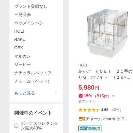
ブランド登録なし
三晃商会
ペッズイシバシ
HOEI
RAKU
GEX
マルカン
ジービー
HOEI
鳥かご ＨＯＥＩ ２１手の
ナチュラルペットフー
りＧ ホワイト （２９×３
ズ
チャーム（ペット）
６．５×３９ｃｍ） セキセ
5,980
円
イ 小型インコ フィンチ
もっと見る
15
%
（
815
pt
）
要エントリー
4.68
（
40
件
）
開催中のイベント
チャーム charm ヤフー
ボーナスセレクショ
店
ン最大40%