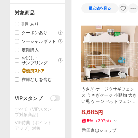
最安値を見る
対象商品
割引あり
クーポンあり
ソーシャルギフト
定期購入
お試し・
サンプリング
在庫なしを含む
うさぎ ケージウサギフェン
ス うさぎケージ 小動物 大き
VIPスタンプ
い兎 ケージ ペットフェンス
ウサギ ケージ うさぎ ケージ
すべて（VIPスタン
8,685
円
ウサギ ケージ うさぎ ゲージ
プ対象商品）
肥料の自動掃除
5
%
（
397
pt
）
VIP特典（ポイント
アップ）対象
四倉忠ショップ