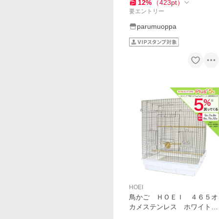
秋千 食器 水器
12
%
（
423
pt
）
要エントリー
parumuoppa
HOEI
鳥かご ＨＯＥＩ ４６５オ
カメステンレス ホワイト
（４６．５×４６．５×５８ｃ