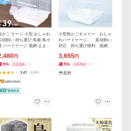
鳥かご ケージ 小型 おしゃれ
小型鳥かごキャリー おしゃ
多頭飼い 持ち運び 鳥籠 鳥小
れバードケージ 多頭飼い
屋 バードケージ 底網 止まり
対応 持ち運び便利 底網＆
木 鳥 庭 コンパクト バードキ
止まり木 コンパクト 庭に
2,480
3,655
円
円
ャリー バードゲージ とりか
も とりかごとして使いやす
ご
い
5
%
（
112
pt
）
5
%
（
167
pt
）
3.47
（
15
件
）
星野
attention