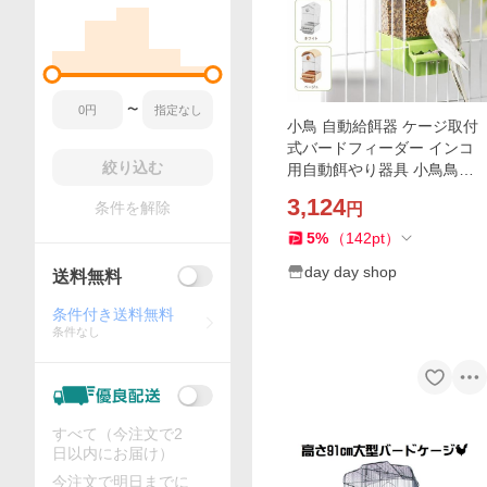
〜
小鳥 自動給餌器 ケージ取付
式バードフィーダー インコ
絞り込む
用自動餌やり器具 小鳥鳥か
ご対応汎用給餌機 オカメイ
3,124
条件を解除
円
ンコ適用 蓋付き仕様 餌飛び
散り防止 外付け設置簡単
5
%
（
142
pt
）
day day shop
送料無料
条件付き送料無料
条件なし
すべて（今注文で2
日以内にお届け）
今注文で明日までに