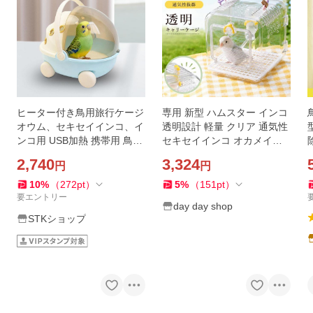
ヒーター付き鳥用旅行ケージ
専用 新型 ハムスター インコ
オウム、セキセイインコ、イ
透明設計 軽量 クリア 通気性
ンコ用 USB加熱 携帯用 鳥の
セキセイインコ オカメイン
巣 インコ 外出用 ケージ 青
コ ケージ ボタンインコ 外出
2,740
3,324
円
円
用ケージ 鳥かご 透明 脱走防
止
10
%
（
272
pt
）
5
%
（
151
pt
）
要エントリー
day day shop
STKショップ