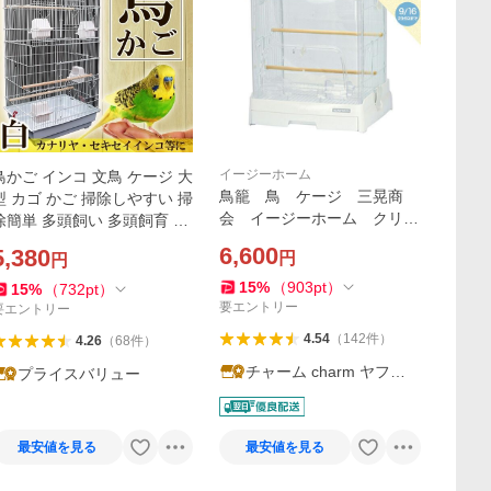
イージーホーム
鳥かご インコ 文鳥 ケージ 大
鳥籠 鳥 ケージ 三晃商
型 カゴ かご 掃除しやすい 掃
会 イージーホーム クリア
除簡単 多頭飼い 多頭飼育 餌
バード ３５ＷＨ ホワイト
入れ エサ入れ えさ入れ とま
6,600
5,380
円
円
（３６×３４×４３ｃｍ） 鳥
り木 セキセイインコ オカメ
かご
インコ
15
%
（
903
pt
）
15
%
（
732
pt
）
要エントリー
要エントリー
4.54
（
142
件
）
4.26
（
68
件
）
チャーム charm ヤフー
プライスバリュー
店
最安値を見る
最安値を見る