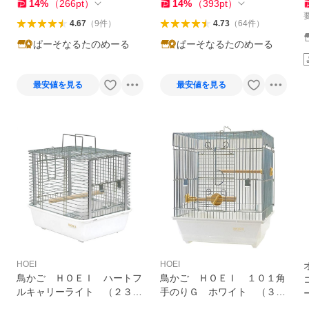
14
%
（
266
pt
）
14
%
（
393
pt
）
4.67
（
9
件
）
4.73
（
64
件
）
ぱーそなるたのめーる
ぱーそなるたのめーる
最安値を見る
最安値を見る
HOEI
HOEI
鳥かご ＨＯＥＩ ハートフ
鳥かご ＨＯＥＩ １０１角
ルキャリーライト （２３．
手のりＧ ホワイト （３２
３×２９．６×２７．０ｃｍ）
×２６×３８．５ｃｍ） 文