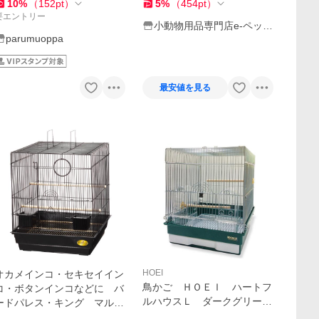
ント ヤシの実
10
%
（
152
pt
）
5
%
（
454
pt
）
要エントリー
小動物用品専門店e-ペット
parumuoppa
屋さん
最安値を見る
HOEI
オカメインコ・セキセイイン
鳥かご ＨＯＥＩ ハートフ
コ・ボタンインコなどに バ
ルハウスＬ ダークグリー
ードパレス・キング マルカ
ン （３７×４１．５×４４ｃ
ン