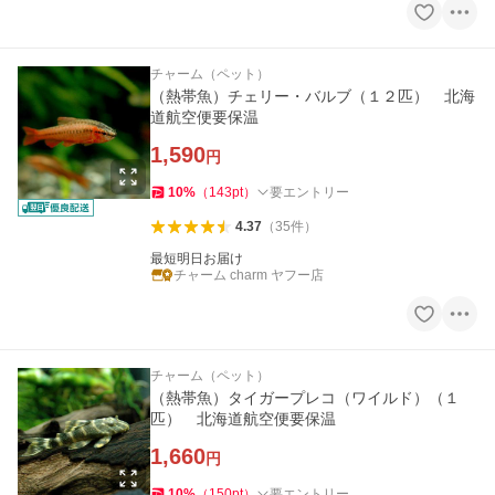
チャーム（ペット）
（熱帯魚）チェリー・バルブ（１２匹） 北海
道航空便要保温
1,590
円
10
%
（
143
pt
）
要エントリー
4.37
（
35
件
）
最短明日お届け
チャーム charm ヤフー店
チャーム（ペット）
（熱帯魚）タイガープレコ（ワイルド）（１
匹） 北海道航空便要保温
1,660
円
10
%
（
150
pt
）
要エントリー