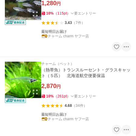
1,280
円
10
%
（
115
pt
）
要エントリー
3.43
（
7
件
）
最短明日お届け
チャーム charm ヤフー店
チャーム（ペット）
（熱帯魚）トランスルーセント・グラスキャッ
ト（５匹） 北海道航空便要保温
2,870
円
10
%
（
261
pt
）
要エントリー
4.68
（
34
件
）
最短明日お届け
チャーム charm ヤフー店