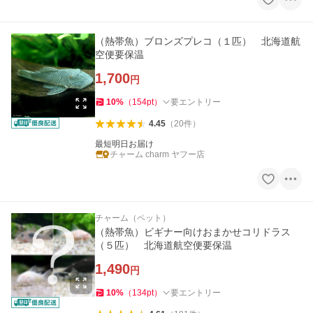
（熱帯魚）ブロンズプレコ（１匹） 北海道航
空便要保温
1,700
円
10
%
（
154
pt
）
要エントリー
4.45
（
20
件
）
最短明日お届け
チャーム charm ヤフー店
チャーム（ペット）
（熱帯魚）ビギナー向けおまかせコリドラス
（５匹） 北海道航空便要保温
1,490
円
10
%
（
134
pt
）
要エントリー