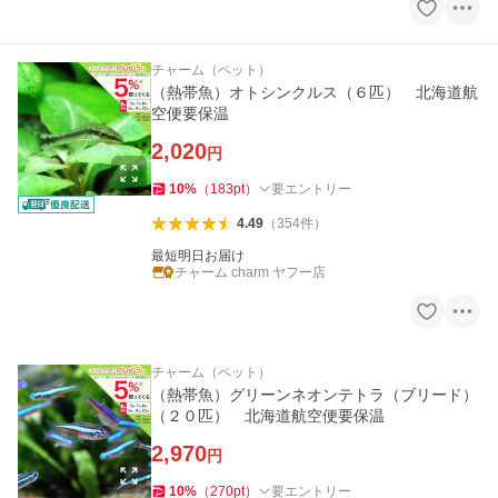
チャーム（ペット）
（熱帯魚）オトシンクルス（６匹） 北海道航
空便要保温
2,020
円
10
%
（
183
pt
）
要エントリー
4.49
（
354
件
）
最短明日お届け
チャーム charm ヤフー店
チャーム（ペット）
（熱帯魚）グリーンネオンテトラ（ブリード）
（２０匹） 北海道航空便要保温
2,970
円
10
%
（
270
pt
）
要エントリー