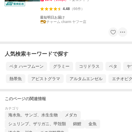
4.48
（
66
件
）
最短明日お届け
チャーム charm ヤフー店
人気検索キーワードで探す
ベタ ハーフムーン
グラミー
コリドラス
ベタ
ヤ
熱帯魚
アピストグラマ
アルタムエンゼル
エチオピ
このページの関連情報
カテゴリ
海水魚、サンゴ、水生生物
メダカ
シュリンプ、ザリガニ、甲殻類
錦鯉
金魚