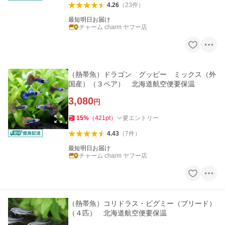
4.26
（
23
件
）
最短明日お届け
チャーム charm ヤフー店
（熱帯魚）ドラゴン グッピー ミックス（外
国産）（３ペア） 北海道航空便要保温
3,080
円
15
%
（
421
pt
）
要エントリー
4.43
（
7
件
）
最短明日お届け
チャーム charm ヤフー店
（熱帯魚）コリドラス・ピグミー（ブリード）
（４匹） 北海道航空便要保温