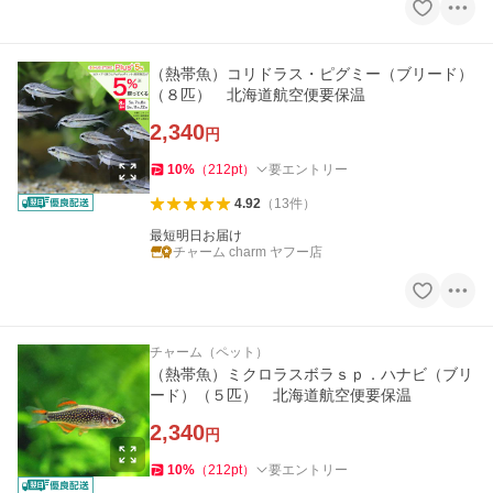
（熱帯魚）コリドラス・ピグミー（ブリード）
（８匹） 北海道航空便要保温
2,340
円
10
%
（
212
pt
）
要エントリー
4.92
（
13
件
）
最短明日お届け
チャーム charm ヤフー店
チャーム（ペット）
（熱帯魚）ミクロラスボラｓｐ．ハナビ（ブリ
ード）（５匹） 北海道航空便要保温
2,340
円
10
%
（
212
pt
）
要エントリー