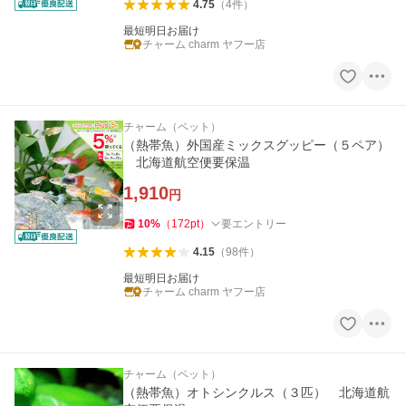
4.75
（
4
件
）
最短明日お届け
チャーム charm ヤフー店
チャーム（ペット）
（熱帯魚）外国産ミックスグッピー（５ペア）
北海道航空便要保温
1,910
円
10
%
（
172
pt
）
要エントリー
4.15
（
98
件
）
最短明日お届け
チャーム charm ヤフー店
チャーム（ペット）
（熱帯魚）オトシンクルス（３匹） 北海道航