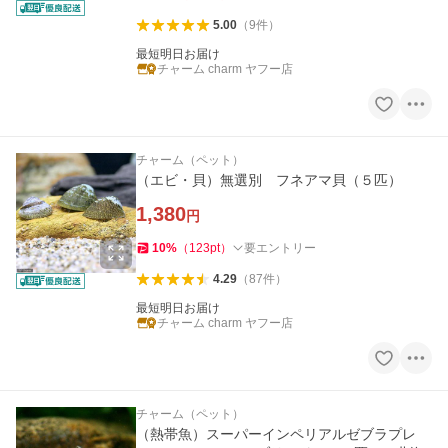
5.00
（
9
件
）
最短明日お届け
チャーム charm ヤフー店
チャーム（ペット）
（エビ・貝）無選別 フネアマ貝（５匹）
1,380
円
10
%
（
123
pt
）
要エントリー
4.29
（
87
件
）
最短明日お届け
チャーム charm ヤフー店
チャーム（ペット）
（熱帯魚）スーパーインペリアルゼブラプレ