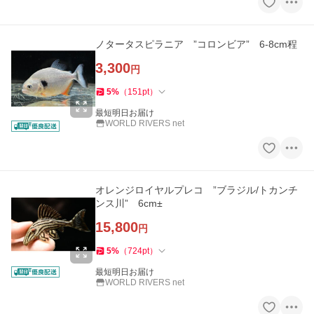
ノタータスピラニア ”コロンビア” 6-8cm程
3,300
円
5
%
（
151
pt
）
最短明日お届け
WORLD RIVERS net
オレンジロイヤルプレコ ”ブラジル/トカンチ
ンス川” 6cm±
15,800
円
5
%
（
724
pt
）
最短明日お届け
WORLD RIVERS net