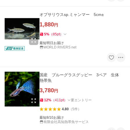
オプサリウスsp.ミャンマー 5cm±
1,880
円
5
%
（
85
pt
）
最短明日お届け
WORLD RIVERS net
国産 ブルーグラスグッピー 3ペア 生体
熱帯魚
3,780
円
12
%
（
411
pt
）
要エントリー
4.80
（
5
件
）
最短8/10お届け
有限会社高知熱帯魚サービス