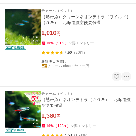
チャーム（ペット）
（熱帯魚）グリーンネオンテトラ（ワイルド）
（５匹） 北海道航空便要保温
1,010
円
10
%
（
91
pt
）
要エントリー
4.50
（
20
件
）
最短明日お届け
チャーム charm ヤフー店
チャーム（ペット）
（熱帯魚）ネオンテトラ（２０匹） 北海道航
空便要保温
1,380
円
10
%
（
123
pt
）
要エントリー
4.53
（
168
件
）