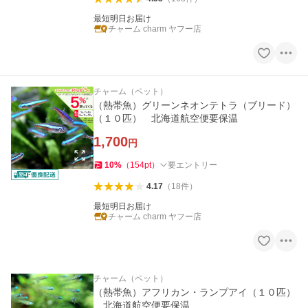
最短明日お届け
チャーム charm ヤフー店
チャーム（ペット）
（熱帯魚）グリーンネオンテトラ（ブリード）
（１０匹） 北海道航空便要保温
1,700
円
10
%
（
154
pt
）
要エントリー
4.17
（
18
件
）
最短明日お届け
チャーム charm ヤフー店
チャーム（ペット）
（熱帯魚）アフリカン・ランプアイ（１０匹）
北海道航空便要保温