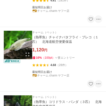
4.61
（
181
件
）
最短明日お届け
チャーム charm ヤフー店
チャーム（ペット）
（熱帯魚）チャイナバタフライ・プレコ（１
匹） 北海道航空便要保温
1,120
円
10
%
（
100
pt
）
要エントリー
4.68
（
28
件
）
最短明日お届け
チャーム charm ヤフー店
チャーム（ペット）
（熱帯魚）コリドラス・パンダ（３匹） 北海