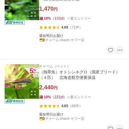
1,470
円
10
%
（
132
pt
）
要エントリー
4.69
（
71
件
）
最短明日お届け
チャーム charm ヤフー店
チャーム（ペット）
（熱帯魚）オトシンネグロ（国産ブリード）
（４匹） 北海道航空便要保温
2,440
円
10
%
（
221
pt
）
要エントリー
4.65
（
68
件
）
最短明日お届け
チャーム charm ヤフー店