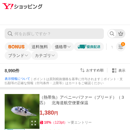
1
送料無料
価格帯
すべての条
ブランド
カテゴリ
8,990
件
おすすめ順
表示
表示情報について
｜ポイントは原則税抜価格を基準に付与されます｜ポイント・支
払額等の正確な情報（付与条件・上限等）はカートをご確認ください
（熱帯魚）アベニーパファー（ブリード）（３
匹） 北海道航空便要保温
1,380
円
10
%
（
123
pt
）
要エントリー