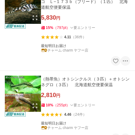
コ Ｌ−１７３ｂ（ブリード）（１匹） 北海
道航空便要保温
5,830
円
15
%
（
797
pt
）
要エントリー
4.11
（
36
件
）
最短明日お届け
チャーム charm ヤフー店
（熱帯魚）オトシンクルス（３匹）＋オトシン
ネグロ（３匹） 北海道航空便要保温
2,810
円
10
%
（
255
pt
）
要エントリー
4.46
（
24
件
）
最短明日お届け
チャーム charm ヤフー店