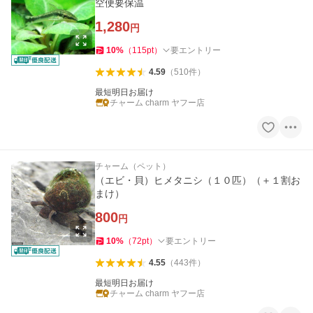
空便要保温
1,280
円
10
%
（
115
pt
）
要エントリー
4.59
（
510
件
）
最短明日お届け
チャーム charm ヤフー店
チャーム（ペット）
（エビ・貝）ヒメタニシ（１０匹）（＋１割お
まけ）
800
円
10
%
（
72
pt
）
要エントリー
4.55
（
443
件
）
最短明日お届け
チャーム charm ヤフー店