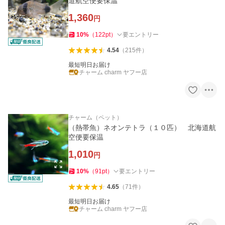
道航空便要保温
1,360
円
10
%
（
122
pt
）
要エントリー
4.54
（
215
件
）
最短明日お届け
チャーム charm ヤフー店
チャーム（ペット）
（熱帯魚）ネオンテトラ（１０匹） 北海道航
空便要保温
1,010
円
10
%
（
91
pt
）
要エントリー
4.65
（
71
件
）
最短明日お届け
チャーム charm ヤフー店