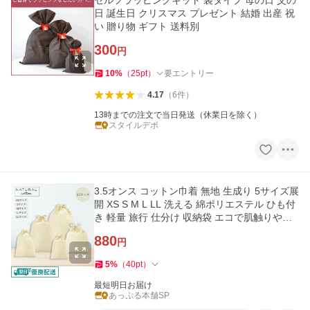
セルフラッピングキット 袋タイプ 母の日 父の
日 誕生日 クリスマス プレゼント 結婚 出産 祝
い 贈り物 ギフト 送料別
300
円
10
%
（
25
pt
）
要エントリー
4.17
（
6
件
）
13時までの注文で当日発送（休業日を除く）
スタイルデポ
3.5オンス コットン巾着 無地 生成り 5サイズ展
開 XS S M L LL 洗える 綿ポリエステル ひも付
き 軽量 旅行 仕分け 収納袋 エコで肌触りやさ
しい 巾着袋
880
円
5
%
（
40
pt
）
最短明日お届け
あっぷる本舗SP