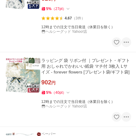
5
%
（
27
pt
）
4.67
（
3
件
）
12時までの注文で当日発送（休業日を除く）
ヘルシーグッド Yahoo!店
ラッピング 袋 リボン付 ｜プレゼント・ギフト
用 おしゃれでかわいい紙袋 マチ付 3枚入 Lサ
イズ - forever flowers [プレゼント袋/ギフト袋]
902
円
5
%
（
40
pt
）
12時までの注文で当日発送（休業日を除く）
ヘルシーグッド Yahoo!店
ペーパー