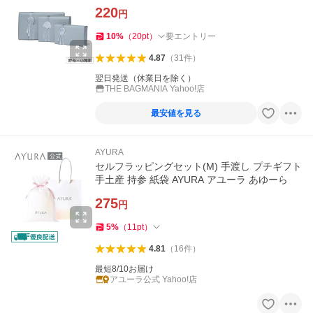
220
円
10
%
（
20
pt
）
要エントリー
4.87
（
31
件
）
翌日発送（休業日を除く）
THE BAGMANIA Yahoo!店
最安値を見る
AYURA
セルフラッピングセット(M) 手渡し プチギフト
手土産 持参 紙袋 AYURA アユーラ あゆーら
275
円
5
%
（
11
pt
）
4.81
（
16
件
）
最短8/10お届け
アユーラ公式 Yahoo!店