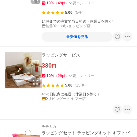
10
%
（
49
pt
）
要エントリー
5.00
（
5
件
）
14時までの注文で当日発送（休業日を除く）
能作Yahoo!ショッピング店
最安値を見る
ラッピングサービス
330
円
10
%
（
29
pt
）
要エントリー
5.00
（
15
件
）
4〜6日以内に発送（休業日を除く）
リビングート ヤフー店
チチカカ
ラッピングセット ラッピングキット ギフトバ