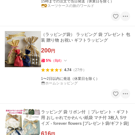
15時までの注文で当日発送（休業日を除く）
スーツケースの旅のワールド
（ラッピング袋） ラッピング 袋 プレゼント 包
装 贈り物 お祝い ギフトラッピング
200
円
5
%
（
8
pt
）
4.74
（
27
件
）
1〜2日以内に発送（休業日を除く）
ホームショッピング
ラッピング 袋 リボン付 ｜プレゼント・ギフト
用 おしゃれでかわいい紙袋 マチ付 3枚入 Sサ
イズ - forever flowers [プレゼント袋/ギフト袋]
616
円