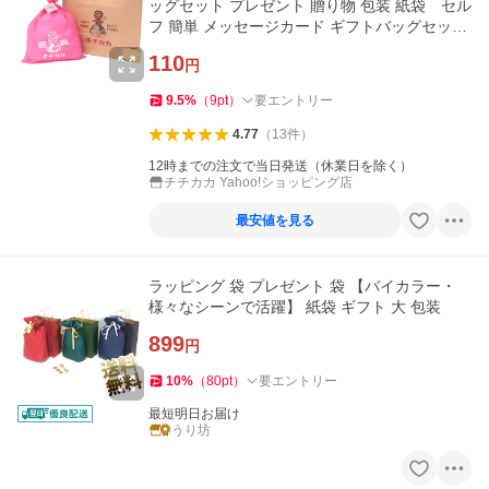
ッグセット プレゼント 贈り物 包装 紙袋 セル
フ 簡単 メッセージカード ギフトバッグセット
giftbag-set
110
円
9.5
%
（
9
pt
）
要エントリー
4.77
（
13
件
）
12時までの注文で当日発送（休業日を除く）
チチカカ Yahoo!ショッピング店
最安値を見る
ラッピング 袋 プレゼント 袋 【バイカラー・
様々なシーンで活躍】 紙袋 ギフト 大 包装
899
円
10
%
（
80
pt
）
要エントリー
最短明日お届け
うり坊