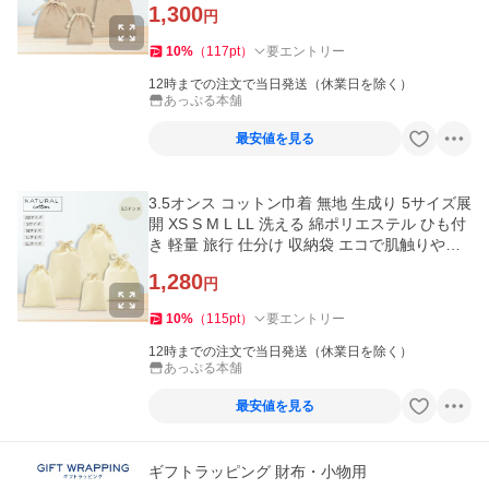
1,300
円
10
%
（
117
pt
）
要エントリー
12時までの注文で当日発送（休業日を除く）
あっぷる本舗
最安値を見る
3.5オンス コットン巾着 無地 生成り 5サイズ展
開 XS S M L LL 洗える 綿ポリエステル ひも付
き 軽量 旅行 仕分け 収納袋 エコで肌触りやさ
しい 巾着袋
1,280
円
10
%
（
115
pt
）
要エントリー
12時までの注文で当日発送（休業日を除く）
あっぷる本舗
最安値を見る
ギフトラッピング 財布・小物用