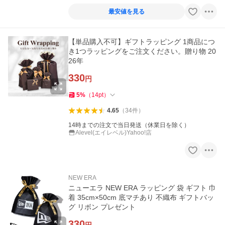
最安値を見る
【単品購入不可】ギフトラッピング 1商品につ
き1つラッピングをご注文ください。贈り物 20
26年
330
円
5
%
（
14
pt
）
4.65
（
34
件
）
14時までの注文で当日発送（休業日を除く）
Alevel(エイレベル)Yahoo!店
NEW ERA
ニューエラ NEW ERA ラッピング 袋 ギフト 巾
着 35cm×50cm 底マチあり 不織布 ギフトバッ
グ リボン プレゼント
330