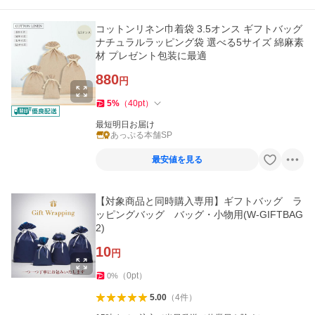
コットンリネン巾着袋 3.5オンス ギフトバッグ
ナチュラルラッピング袋 選べる5サイズ 綿麻素
材 プレゼント包装に最適
880
円
5
%
（
40
pt
）
最短明日お届け
あっぷる本舗SP
最安値を見る
【対象商品と同時購入専用】ギフトバッグ ラ
ッピングバッグ バッグ・小物用(W-GIFTBAG
2)
10
円
（
0
pt
）
0
%
5.00
（
4
件
）