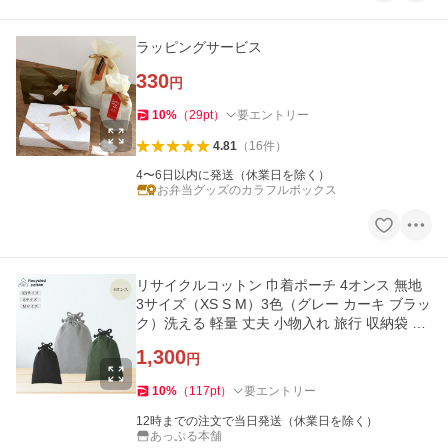
ラッピングサービス
330
円
10
%
（
29
pt
）
要エントリー
4.81
（
16
件
）
4〜6日以内に発送（休業日を除く）
お弁当グッズのカラフルボックス
リサイクルコットン 巾着ポーチ 4オンス 無地
3サイズ（XS S M）3色（グレー カーキ ブラッ
ク）洗える 軽量 丈夫 小物入れ 旅行 収納袋 メ
ンズ レディース 子ど
1,300
円
10
%
（
117
pt
）
要エントリー
12時までの注文で当日発送（休業日を除く）
あっぷる本舗