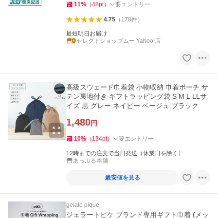
11
%
（
48
pt
）
要エントリー
4.75
（
178
件
）
最短明日お届け
セレクトショップムー Yahoo!店
高級スウェード巾着袋 小物収納 巾着ポーチ サ
テン裏地付き ギフトラッピング袋 S M L LLサ
イズ 黒 グレー ネイビー ベージュ ブラック
1,480
円
10
%
（
134
pt
）
要エントリー
12時までの注文で当日発送（休業日を除く）
あっぷる本舗
最安値を見る
gelato pique
ジェラートピケ ブランド専用ギフト巾着 (メッ