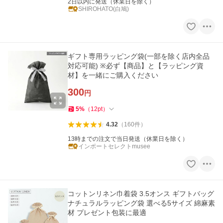
2日以内に発送（休業日を除く）
SHIROHATO(白鳩)
ギフト専用ラッピング袋(一部を除く店内全品
対応可能) ※必ず【商品】と【ラッピング資
材】を一緒にご購入ください
300
円
5
%
（
12
pt
）
4.32
（
160
件
）
13時までの注文で当日発送（休業日を除く）
インポートセレクトmusee
コットンリネン巾着袋 3.5オンス ギフトバッグ
ナチュラルラッピング袋 選べる5サイズ 綿麻素
材 プレゼント包装に最適