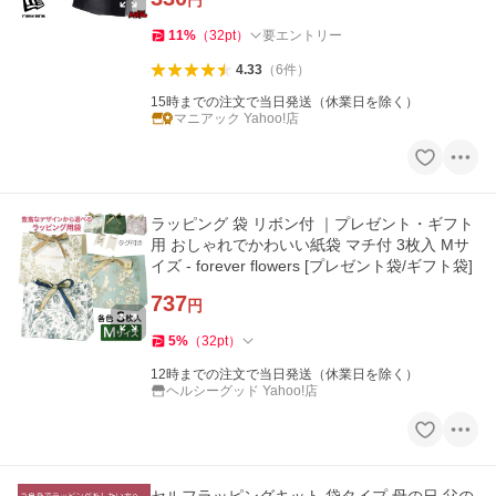
円
11
%
（
32
pt
）
要エントリー
4.33
（
6
件
）
15時までの注文で当日発送（休業日を除く）
マニアック Yahoo!店
ラッピング 袋 リボン付 ｜プレゼント・ギフト
用 おしゃれでかわいい紙袋 マチ付 3枚入 Mサ
イズ - forever flowers [プレゼント袋/ギフト袋]
737
円
5
%
（
32
pt
）
12時までの注文で当日発送（休業日を除く）
ヘルシーグッド Yahoo!店