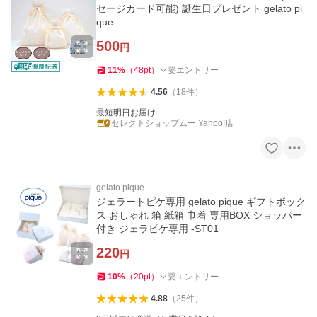
セージカード可能) 誕生日プレゼント gelato pi
que
500
円
11
%
（
48
pt
）
要エントリー
4.56
（
18
件
）
最短明日お届け
セレクトショップムー Yahoo!店
gelato pique
ジェラートピケ専用 gelato pique ギフトボック
ス おしゃれ 箱 紙箱 巾着 専用BOX ショッパー
付き ジェラピケ専用 -ST01
220
円
10
%
（
20
pt
）
要エントリー
4.88
（
25
件
）