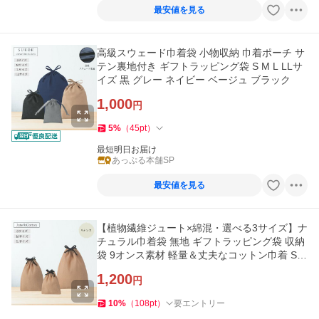
最安値を見る
高級スウェード巾着袋 小物収納 巾着ポーチ サ
テン裏地付き ギフトラッピング袋 S M L LLサ
イズ 黒 グレー ネイビー ベージュ ブラック
1,000
円
5
%
（
45
pt
）
最短明日お届け
あっぷる本舗SP
最安値を見る
【植物繊維ジュート×綿混・選べる3サイズ】ナ
チュラル巾着袋 無地 ギフトラッピング袋 収納
袋 9オンス素材 軽量＆丈夫なコットン巾着 S
M Lサイズ
1,200
円
10
%
（
108
pt
）
要エントリー