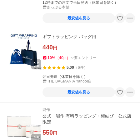
12時までの注文で当日発送（休業日を除く）
あっぷる本舗
最安値を見る
ギフトラッピング バッグ用
440
円
10
%
（
40
pt
）
要エントリー
5.00
（
6
件
）
翌日発送（休業日を除く）
THE BAGMANIA Yahoo!店
最安値を見る
能作
公式 能作 有料ラッピング・梅結び 公式店
限定
550
円