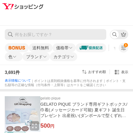
1
送料無料
価格帯
すべての条
色
ブランド
カテゴリ
3,691
件
おすすめ順
表示
表示情報について
｜ポイントは原則税抜価格を基準に付与されます｜ポイント・支
払額等の正確な情報（付与条件・上限等）はカートをご確認ください
gelato pique
GELATO PIQUE ブランド専用ギフトボックス/
巾着(メッセージカード可能) 夏ギフト 誕生日
プレゼント 出産祝い(ダンボールで型くずれ防
止配送)
500
円