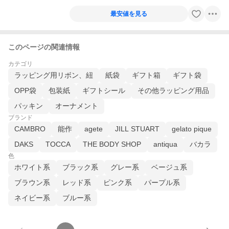
最安値を見る
このページの関連情報
カテゴリ
ラッピング用リボン、紐
紙袋
ギフト箱
ギフト袋
OPP袋
包装紙
ギフトシール
その他ラッピング用品
パッキン
オーナメント
ブランド
CAMBRO
能作
agete
JILL STUART
gelato pique
DAKS
TOCCA
THE BODY SHOP
antiqua
バカラ
色
ホワイト系
ブラック系
グレー系
ベージュ系
ブラウン系
レッド系
ピンク系
パープル系
ネイビー系
ブルー系