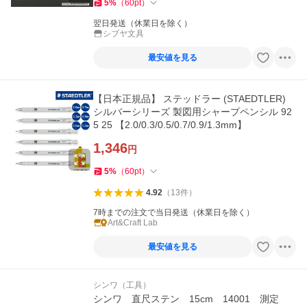
5
%
（
60
pt
）
翌日発送（休業日を除く）
シブヤ文具
最安値を見る
【日本正規品】 ステッドラー (STAEDTLER)
シルバーシリーズ 製図用シャープペンシル 92
5 25 【2.0/0.3/0.5/0.7/0.9/1.3mm】
1,346
円
5
%
（
60
pt
）
4.92
（
13
件
）
7時までの注文で当日発送（休業日を除く）
Art&Craft Lab
最安値を見る
シンワ（工具）
シンワ 直尺ステン 15cm 14001 測定