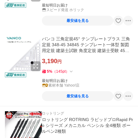
最短明日お届け
スピード発送 ホリック
最安値を見る
バンコ 三角定規45° テンプレートプラス 三角
定規 348-45 34845 テンプレート一体型 製図
用定規 建築士試験 角度定規 建築士受験 45度
定規 アクリル 日本製
3,190
円
5
%
（
145
pt
）
最短明日お届け
素材本舗 Yahoo!店
最安値を見る
ロットリング
ロットリング ROTRING ラピッドプロRapid Pr
o シリーズ メカニカル ペンシル 全4種類 ボー
ルペン2種類