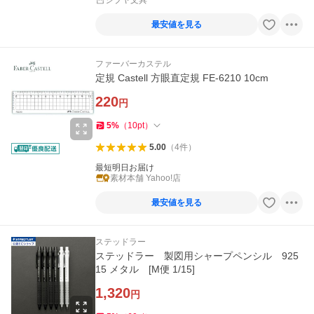
シブヤ文具
最安値を見る
ファーバーカステル
定規 Castell 方眼直定規 FE-6210 10cm
220
円
5
%
（
10
pt
）
5.00
（
4
件
）
最短明日お届け
素材本舗 Yahoo!店
最安値を見る
ステッドラー
ステッドラー 製図用シャープペンシル 925
15 メタル [M便 1/15]
1,320
円