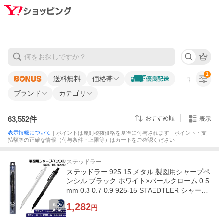
1
送料無料
価格帯
すべての条
ブランド
カテゴリ
63,552
件
おすすめ順
表示
表示情報について
｜ポイントは原則税抜価格を基準に付与されます｜ポイント・支
払額等の正確な情報（付与条件・上限等）はカートをご確認ください
ステッドラー
ステッドラー 925 15 メタル 製図用シャープペ
ンシル ブラック ホワイト×パールクローム 0.5
mm 0.3 0.7 0.9 925-15 STAEDTLER シャーペ
ン 製図 低重心
1,282
円