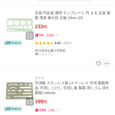
定規 円定規 透明 テンプレート 円 まる 定規 製
図 用具 耐久性 正確 18cm ((S
233
円
5
%
（
10
pt
）
4.43
（
35
件
）
本日翌日お届け非対応
ベストワン
タケダ
字消板 ステンレス製 (ステンレス 字消 製図用
品 字消し じけし 字消し板 製図 消しゴム 消す
図面) takeda
198
円
4.5
%
（
7
pt
）