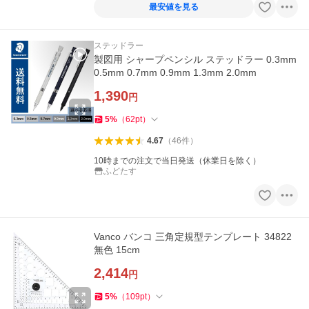
最安値を見る
ステッドラー
製図用 シャープペンシル ステッドラー 0.3mm
0.5mm 0.7mm 0.9mm 1.3mm 2.0mm
1,390
円
5
%
（
62
pt
）
4.67
（
46
件
）
10時までの注文で当日発送（休業日を除く）
ふどたす
Vanco バンコ 三角定規型テンプレート 34822
無色 15cm
2,414
円
5
%
（
109
pt
）