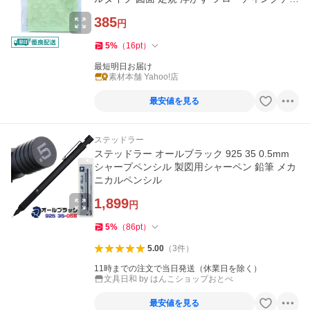
スク
385
円
5
%
（
16
pt
）
最短明日お届け
素材本舗 Yahoo!店
最安値を見る
ステッドラー
ステッドラー オールブラック 925 35 0.5mm
シャープペンシル 製図用シャーペン 鉛筆 メカ
ニカルペンシル
1,899
円
5
%
（
86
pt
）
5.00
（
3
件
）
11時までの注文で当日発送（休業日を除く）
文具日和 by はんこショップおとべ
最安値を見る