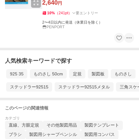
2,640
円
10
%
（
241
pt
）
要エントリー
2〜4日以内に発送（休業日を除く）
PENPORT
人気検索キーワードで探す
925 35
ものさし 50cm
定規
製図板
ものさし
ステッドラー92515
ステッドラー92515メタル
三角スケ
このページの関連情報
カテゴリ
直線、方眼定規
その他製図用品
製図テンプレート
ブラシ
製図用シャープペンシル
製図用コンパス