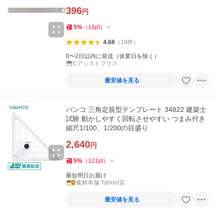
396
円
5
%
（
16
pt
）
4.68
（
19
件
）
0〜2日以内に発送（休業日を除く）
Cアシストプラス
最安値を見る
バンコ 三角定規型テンプレート 34822 建築士
試験 動かしやすく回転させやすい つまみ付き
縮尺1/100、1/200の目盛り
2,640
円
5
%
（
121
pt
）
最短明日お届け
素材本舗 Yahoo!店
最安値を見る