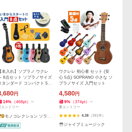
【名入れ】ソプラノ ウクレ
ウクレレ 初心者 セット (安
レ 8点セット ソプラノサイズ
心 5点) SOPRANO 小さな ソ
スタンダード コンパクト 54
プラノサイズ 入門セット
cm 明るい音色 入門用 プレ
3,680
4,580
円
円
ゼント 練習用 ギター
14
%
（
468
pt
）
9
%
（
374
pt
）
要エントリー
要エントリー
4.38
（
391
件
）
モノコレクション ソラー
ラ
ジャイブミュージック