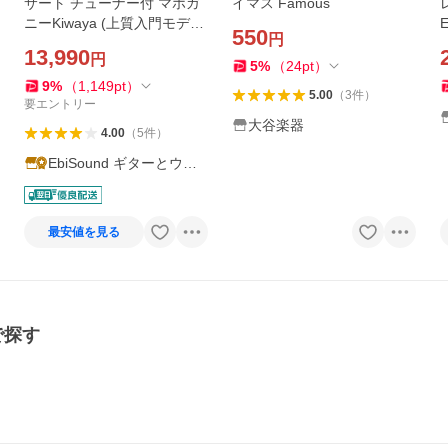
サート チューナー付 マホガ
イマス Famous
ニーKiwaya (上質入門モデ
550
円
ル) (甘い音色)(フェイマス)
13,990
円
(u)
5
%
（
24
pt
）
9
%
（
1,149
pt
）
5.00
（
3
件
）
要エントリー
大谷楽器
4.00
（
5
件
）
EbiSound ギターとウク
レレのセット専門店
最安値を見る
で探す