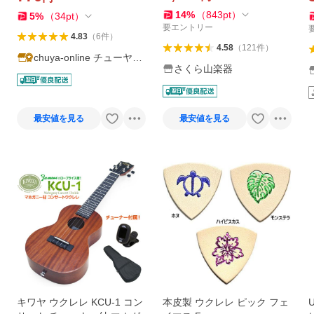
しました!!
14
%
（
843
pt
）
5
%
（
34
pt
）
要エントリー
4.83
（
6
件
）
4.58
（
121
件
）
chuya-online チューヤオ
さくら山楽器
ンライン
最安値を見る
最安値を見る
キワヤ ウクレレ KCU-1 コン
本皮製 ウクレレ ピック フェ
U