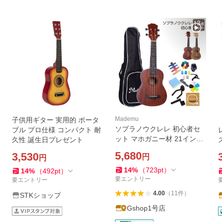
Mademu
子供用ギター 実用的 ポータ
ソプラノウクレレ 初心者セ
ブル プロ仕様 コンパクト 耐
ット マホガニー材 21インチ
久性 誕生日プレゼント
初心者 13点セット ケース付
5,680
3,530
円
円
き mademu 入門 ウクレレ ソ
プラノ 練習 子供 学生 プレゼ
14
%
（
723
pt
）
14
%
（
492
pt
）
ント ギフト
要エントリー
要エントリー
4.00
（
11
件
）
STKショップ
Gshop1号店