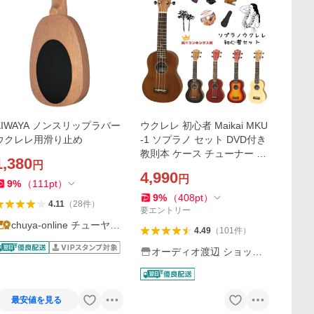
KIWAYA ノンスリップラバー
ウクレレ 初心者 Maikai MKU
ウクレレ用滑り止め
-1 ソプラノ セット DVD付き
教則本 ケース チューナー ピ
1,380
円
ック カラー選べます ランキ
4,990
円
ング1位獲得
9
%
（
111
pt
）
9
%
（
408
pt
）
4.11
（
28
件
）
要エントリー
chuya-online チューヤオ
4.49
（
101
件
）
ンライン
オーディオ渡辺 ショッピ
ング
最安値を見る