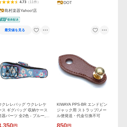
4.73
（
11
件
）
DOT
島村楽器Yahoo!店
最安値を見る
ウクレレバッグ ウクレレケ
KIWAYA PPS-BR エンドピン
ース ギグバッグ 収納ケース
ジャック用 ストラップ/メー
楽器パーツ 全2色 - ブルー, 2
ル便発送・代金引換不可
1インチ
3,350
850
円
円