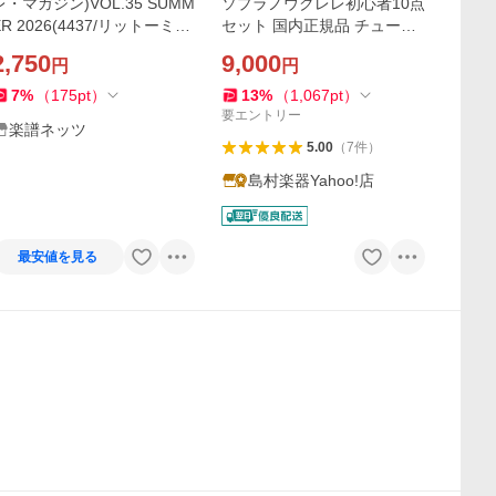
レ・マガジン)VOL.35 SUMM
ソプラノウクレレ初心者10点
ER 2026(4437/リットーミュ
セット 国内正規品 チューナ
ージック・ムック)
ー スタンド
2,750
9,000
円
円
7
%
（
175
pt
）
13
%
（
1,067
pt
）
要エントリー
楽譜ネッツ
5.00
（
7
件
）
島村楽器Yahoo!店
最安値を見る