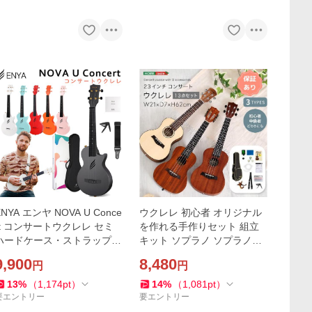
ENYA エンヤ NOVA U Conce
ウクレレ 初心者 オリジナル
rt コンサートウクレレ セミ
を作れる手作りセット 組立
ハードケース・ストラップ・
キット ソプラノ ソプラノウ
カポタスト・交換弦付き 国
クレレ 21インチ 弦楽器 弾き
9,900
8,480
円
円
内正規品
語り 楽器
13
%
（
1,174
pt
）
14
%
（
1,081
pt
）
要エントリー
要エントリー