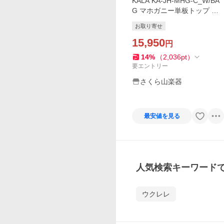
KALA KA-JH-MHG-C_W/BA
G マホガニー単板トップ コ
ンサート ウクレレ James Hil
お取り寄せ
l/ギグバッグ付
15,950
円
14
%
（
2,036
pt
）
要エントリー
さくら山楽器
最安値を見る
人気検索キーワード
ウクレレ