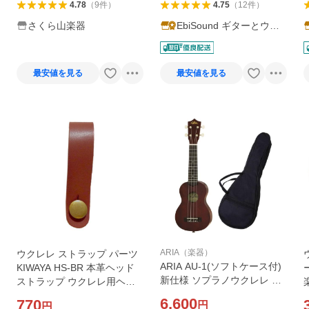
4.78
（
9
件
）
4.75
（
12
件
）
さくら山楽器
EbiSound ギターとウク
レレのセット専門店
最安値を見る
最安値を見る
ARIA（楽器）
ウクレレ ストラップ パーツ
ARIA AU-1(ソフトケース付)
KIWAYA HS-BR 本革ヘッド
新仕様 ソプラノウクレレ ギ
ストラップ ウクレレ用ヘッ
ヤペグ 使用弦がAquila(アク
ドストラップ 革 キワヤ
6,600
770
円
円
イーラ)にバージョンアップ