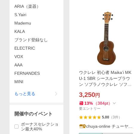
ARIA（楽器）
S.Yairi
Mademu
KALA
ブランド登録なし
ELECTRIC
VOX
AAA
ウクレレ 初心者 Maika’i MK
FERNANDES
U-1 SBR シースルーブラウ
MINI
ン ソプラノウクレレ ソフト
ケース付
3,250
もっと見る
円
13
%
（
384
pt
）
要エントリー
開催中のイベント
5.00
（
3
件
）
ボーナスセレクショ
chuya-online チューヤオ
ン最大40%
ンライン