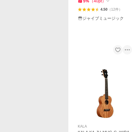
5
%
（
40
pt
）
4.50
（
12
件
）
ジャイブミュージック
KALA