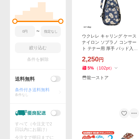
〜
ウクレレ キャリング ケース
ナイロン ソプラノ コンサー
絞り込む
ト テナー用 厚手 パッド入り
21-26インチ ブルー
2,250
条件を解除
円
5
%
（
102
pt
）
龍一ストア
送料無料
条件付き送料無料
条件なし
すべて（今注文で2
日以内にお届け）
今注文で明日までに