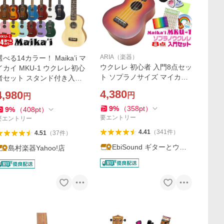
ARIA（楽器）
選べる14カラー！ Maika’i マ
ウクレレ 初心者 入門8点セッ
イカイ MKU-1 ウクレレ初心
ト ソプラノサイズ マイカイ
者セット スタンド付き入門8
MKU-1 Maika'i Aria アリア
点セット ソプラノウクレレ
4,380
4,980
円
円
(カラーバリエーションあり)
aikai
(u)
9
%
（
358
pt
）
9
%
（
408
pt
）
要エントリー
要エントリー
4.41
（
341
件
）
4.51
（
37
件
）
EbiSound ギターとウク
島村楽器Yahoo!店
レレのセット専門店