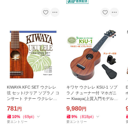
KIWAYA KFC SET ウクレレ
キワヤ ウクレレ KSU-1 ソプ
弦 セット/クリア ソプラノ コ
ラノ チューナー付 マホガニ
ンサート テナー ウクレレ対
ー Kiwaya(上質入門モデル)
応 フロロカーボン弦/メール
(甘い音色)(フェイマス)(u)
781
9,980
円
円
便発送・代金引換不可
10
%
（
69
pt
）
9
%
（
818
pt
）
要エントリー
要エントリー