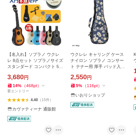
【名入れ】ソプラノ ウクレ
ウクレレ キャリング ケース
レ 8点セット ソプラノサイズ
ナイロン ソプラノ コンサー
スタンダード コンパクト 54
ト テナー用 厚手 パッド入り
cm 明るい音色 入門用 プレ
21-26インチ ブルー
3,680
2,550
円
円
ゼント 練習用 ギター
14
%
（
468
pt
）
5
%
（
116
pt
）
要エントリー
いおりショップ
4.40
（
15
件
）
カヴァティーナ 通販館