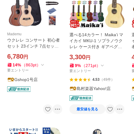
Mademu
選べる14カラー！ Maika’i マ
ウクレレ コンサート 初心者
イカイ MKU-1 ソプラノウク
セット 23インチ 7点セット
レレ ケース付き ギアペグ仕
マホガニー スプルース 教則
様 初心者向け Maikai アリア
6,780
3,300
円
円
書付 ケース付 mademu ソロ
ARIA MKU1
M
ウクレレ 入門 練習 子供 学生
14
%
（
863
pt
）
9
%
（
271
pt
）
プレゼント ギフト
要エントリー
要エントリー
Gshop1号店
4.53
（
49
件
）
島村楽器Yahoo!店
最安値を見る