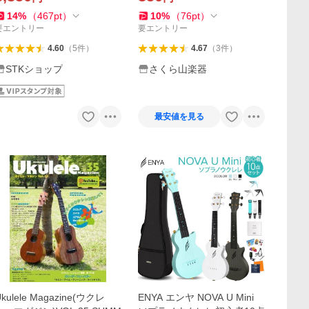
14
%
（
467
pt
）
10
%
（
76
pt
）
要エントリー
要エントリー
4.60
（
5
件
）
4.67
（
3
件
）
STKショップ
さくら山楽器
最安値を見る
kulele Magazine(ウクレ
ENYA エンヤ NOVA U Mini