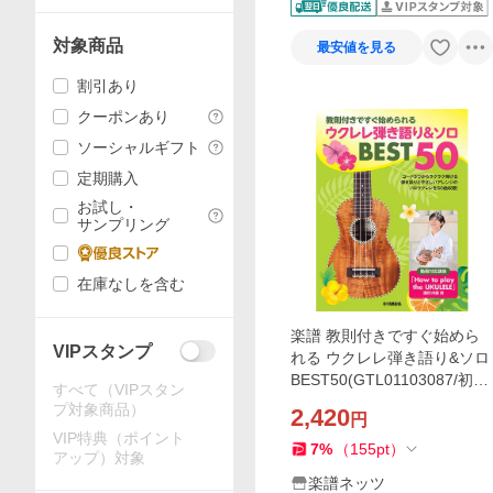
対象商品
最安値を見る
割引あり
クーポンあり
ソーシャルギフト
定期購入
お試し・
サンプリング
在庫なしを含む
楽譜 教則付きですぐ始めら
VIPスタンプ
れる ウクレレ弾き語り&ソロ
BEST50(GTL01103087/初級/
すべて（VIPスタン
(Y))
プ対象商品）
2,420
円
VIP特典（ポイント
7
%
（
155
pt
）
アップ）対象
楽譜ネッツ