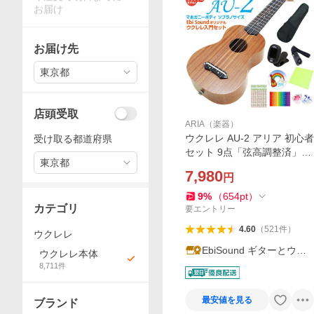
お届け
お届け先
東京都
店頭受取
ARIA（楽器）
ウクレレ AU-2 アリア 初心者
受け取る都道府県
セット 9点「弦高調整済」ソ
東京都
プラノウクレレ (甘い音色)(E
7,980
円
biSoundオリジナル)(エンド
ピン付)(u)
9
%
（
654
pt
）
カテゴリ
要エントリー
4.60
（
521
件
）
ウクレレ
EbiSound ギターとウク
ウクレレ本体
レレのセット専門店
8,711
件
最安値を見る
ブランド