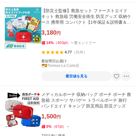
【防災士監修】救急セット ファーストエイド
キット 救急箱 労働安全衛生 防災グッズ 収納ケ
ース 携帯用 コンパクト【1年保証＆説明書＆防
災ガイドブック付き】
3,180
円
14
%
（
403
pt
）
要エントリー
4.77
（
31
件
）
最短明日お届け
Torreya-La Curie店
最安値を見る
メディカルポーチ 収納バッグ ポーチ ポーチ 救
急箱 スポーツ サバゲー トラベルポーチ 旅行
バンドエイド キャンプ 防災用品 防災グッズ
1,500
円
5
%
（
67
pt
）
7日以内に発送