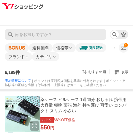
1
送料無料
価格帯
すべての条
ブランド
カテゴリ
6,199
件
おすすめ順
表示
表示情報について
｜ポイントは原則税抜価格を基準に付与されます｜ポイント・支
払額等の正確な情報（付与条件・上限等）はカートをご確認ください
薬ケース ピルケース 1週間分 おしゃれ 携帯用
大容量 朝晩 薬箱 海外 持ち運び 可愛い コンパ
クト スリム 小さい
おトク
66
%OFF価格
550
円