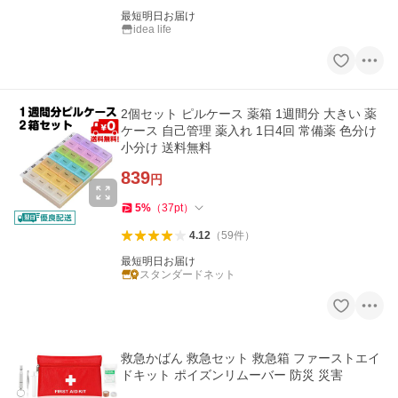
最短明日お届け
idea life
2個セット ピルケース 薬箱 1週間分 大きい 薬
ケース 自己管理 薬入れ 1日4回 常備薬 色分け
小分け 送料無料
839
円
5
%
（
37
pt
）
4.12
（
59
件
）
最短明日お届け
スタンダードネット
救急かばん 救急セット 救急箱 ファーストエイ
ドキット ポイズンリムーバー 防災 災害