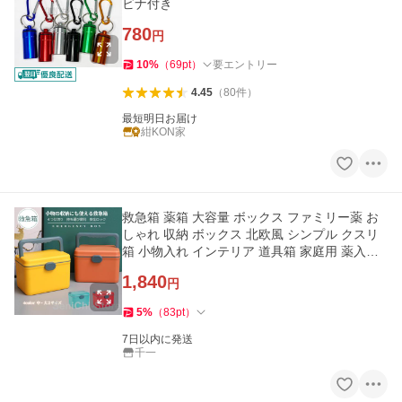
ビナ付き
780
円
10
%
（
69
pt
）
要エントリー
4.45
（
80
件
）
最短明日お届け
紺KON家
救急箱 薬箱 大容量 ボックス ファミリー薬 お
しゃれ 収納 ボックス 北欧風 シンプル クスリ
箱 小物入れ インテリア 道具箱 家庭用 薬入れ
緊急 防災 応急処置
1,840
円
5
%
（
83
pt
）
7日以内に発送
千一