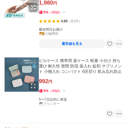
1,980
円
5
%
（
90
pt
）
4.86
（
81
件
）
最短明日お届け
小物専科
最安値を見る
ピルケース 携帯用 薬ケース 軽量 小分け 持ち
運び 耐久性 密閉 防湿 薬入れ 錠剤 サプリメン
ト 小物入れ コンパクト 6区切り 飲み忘れ防止
992
円
5
%
（
44
pt
）
5〜7日以内に発送
ブリンキー