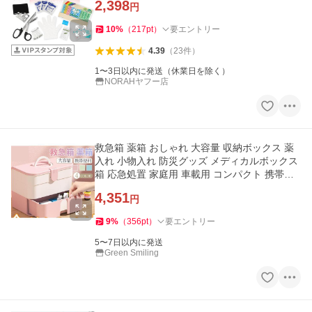
2,398
円
10
%
（
217
pt
）
要エントリー
4.39
（
23
件
）
1〜3日以内に発送（休業日を除く）
NORAHヤフー店
救急箱 薬箱 おしゃれ 大容量 収納ボックス 薬
入れ 小物入れ 防災グッズ メディカルボックス
箱 応急処置 家庭用 車載用 コンパクト 携帯便
利
4,351
円
9
%
（
356
pt
）
要エントリー
5〜7日以内に発送
Green Smiling