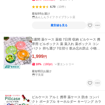
4.70
（
10
件
）
最短8/9お届け
あんしんライフ ケイプラント店
最安値を見る
1週間 薬ケース 薬箱 7日用 収納 ピルケース 携
帯用 ピルボックス 薬 薬入れ 薬ボックス コン
パクト 持ち運び 7仕切り 飲み忘れ防止 小物入
れ
1,999
円
10
%
（
180
pt
）
要エントリー
最短明日お届け
宇美屋
ピルケース アルミ 携帯 薬ケース 防水 コンパ
クト ポータブル キーホルダー キーリング カラ