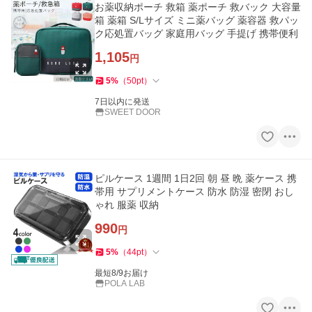
お薬収納ポーチ 救箱 薬ポーチ 救バック 大容量
箱 薬箱 S/Lサイズ ミニ薬バッグ 薬容器 救パッ
ク応処置バッグ 家庭用バッグ 手提げ 携帯便利
1,105
円
5
%
（
50
pt
）
7日以内に発送
SWEET DOOR
ピルケース 1週間 1日2回 朝 昼 晩 薬ケース 携
帯用 サプリメントケース 防水 防湿 密閉 おし
ゃれ 服薬 収納
990
円
5
%
（
44
pt
）
最短8/9お届け
POLA LAB