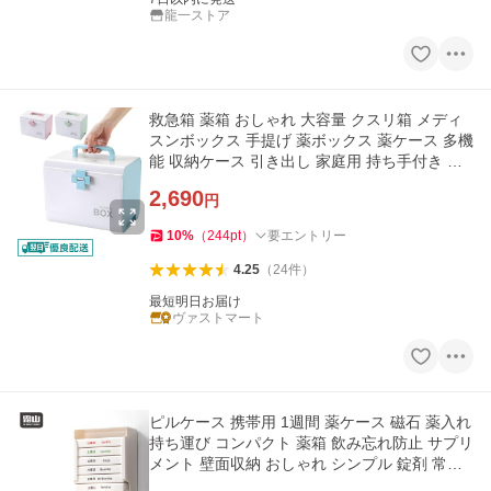
龍一ストア
救急箱 薬箱 おしゃれ 大容量 クスリ箱 メディ
スンボックス 手提げ 薬ボックス 薬ケース 多機
能 収納ケース 引き出し 家庭用 持ち手付き 防
災 小物入れ かわいい
2,690
円
10
%
（
244
pt
）
要エントリー
4.25
（
24
件
）
最短明日お届け
ヴァストマート
ピルケース 携帯用 1週間 薬ケース 磁石 薬入れ
持ち運び コンパクト 薬箱 飲み忘れ防止 サプリ
メント 壁面収納 おしゃれ シンプル 錠剤 常備
薬 霜山 爆買