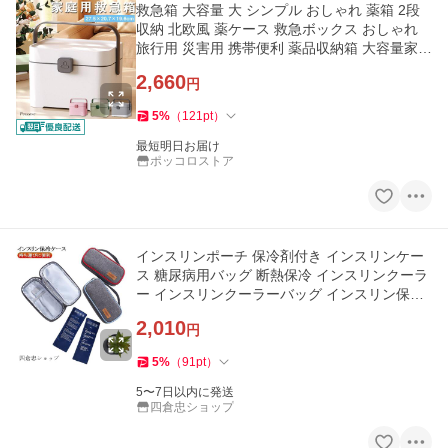
救急箱 大容量 大 シンプル おしゃれ 薬箱 2段
収納 北欧風 薬ケース 救急ボックス おしゃれ
旅行用 災害用 携帯便利 薬品収納箱 大容量家庭
用
2,660
円
5
%
（
121
pt
）
最短明日お届け
ポッコロストア
インスリンポーチ 保冷剤付き インスリンケー
ス 糖尿病用バッグ 断熱保冷 インスリンクーラ
ー インスリンクーラーバッグ インスリン保冷
ケース インスリ
2,010
円
5
%
（
91
pt
）
5〜7日以内に発送
四倉忠ショップ