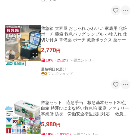
救急箱 大容量 おしゃれ かわいい 家庭用 化粧
ポーチ 薬箱 救急バッグ シンプル 小物入れ 仕
切り付き 常備薬 ポーチ 救急ボックス 薬ケース
収納ボックス
2,770
円
10
%
（
251
pt
）
要エントリー
最短明日お届け
ワンズショップ
救急セット 応急手当 救急基本セット20点
白箱 持運びに楽な軽い救急箱 家庭 ファミリー
事業所 防災 労働安全衛生規則対応 救急
箱 ファーストエイド
5,980
円
19
%
（
1,033
pt
）
要エントリー