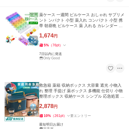
薬ケース 一週間 ピルケース おしゃれ サプリメ
ント ンパクト 小型 薬入れ コンパクト 小型 携
帯 朝昼晩 ピルケース 薬 入れる カレンダー 薬
ポーチ 服薬管理
1,674
円
5
%
（
76
pt
）
7日以内に発送
Only Good
救急箱 薬箱 収納ボックス 大容量 遮光 小物入
れ 整理 手提げ 薬ボックス 多機能 仕切り 小物
整理ボックス 収納ケース シンプル 応急処置 家
庭用携帯便利
2,878
円
10
%
（
261
pt
）
要エントリー
最短明日お届け
宇美屋