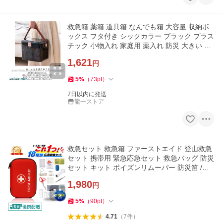
救急箱 薬箱 道具箱 なんでも箱 大容量 収納ボ
ックス フタ付き シックカラー ブラック プラス
チック 小物入れ 家庭用 薬入れ 防災 大きい GP
T
1,621
円
5
%
（
73
pt
）
7日以内に発送
龍一ストア
救急セット 救急箱 ファーストエイド 登山救急
セット 携帯用 緊急応急セット 救急バッグ 防災
セット キット ポイズンリムーバー 防災笛 /ア
ウトドア 救急キット
1,980
円
5
%
（
90
pt
）
4.71
（
7
件
）