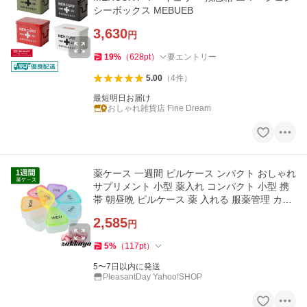
シーボックス MEBUEB
3,630
円
19
%
（
628
pt
）
要エントリー
5.00
（
4
件
）
最短明日お届け
おしゃれ雑貨店 Fine Dream
薬ケース 一週間 ピルケース ンパクト おしゃれ
サプリメント 小型 薬入れ コンパクト 小型 携
帯 朝昼晩 ピルケース 薬 入れる 服薬管理 カレ
ンダー 敬老の日
2,585
円
5
%
（
117
pt
）
5〜7日以内に発送
PleasantDay Yahoo!SHOP