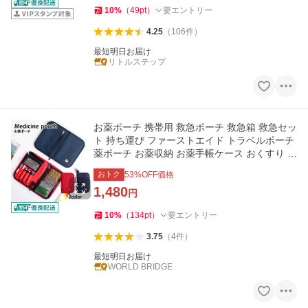
10
%
（
49
pt
）
要エントリー
4.25
（
106
件
）
最短明日お届け
リトルステップ
お薬ポーチ 携帯用 救急ポーチ 救急箱 救急セッ
ト 持ち運び ファーストエイド トラベルポーチ
薬ポーチ お薬収納 お薬手帳ケース おくすり 防
災 旅行 部活
おトク
53
%OFF価格
1,480
円
10
%
（
134
pt
）
要エントリー
3.75
（
4
件
）
最短明日お届け
WORLD BRIDGE