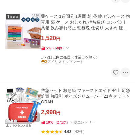
薬ケース 1週間分 1週間 朝 昼 晩 ピルケース 携
帯用 薬 ケース おしゃれ 持ち運び コンパクト
薬箱 飲み忘れ防止 朝昼晩 仕切り 大きめ 錠剤
サプリ
1,520
円
5
%
（
68
pt
）
1〜2日以内に発送（休業日を除く）
アイリストップマート
救急セット 救急箱 ファーストエイド 登山 応急
処置 強吸引 ポイズンリムーバー 21点セット N
ORAH
2,998
円
10
%
（
272
pt
）
要エントリー
4.62
（
42
件
）