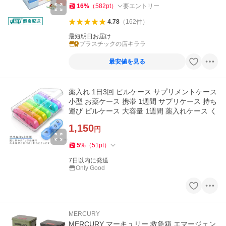
16
%
（
582
pt
）
要エントリー
4.78
（
162
件
）
最短明日お届け
プラスチックの店キララ
最安値を見る
薬入れ 1日3回 ピルケース サプリメントケース
小型 お薬ケース 携帯 1週間 サプリケース 持ち
運び ピルケース 大容量 1週間 薬入れケース く
1,150
円
5
%
（
51
pt
）
7日以内に発送
Only Good
MERCURY
MERCURY マーキュリー 救急箱 エマージェン