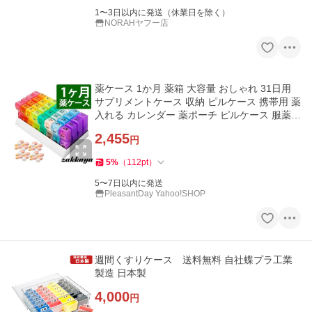
1〜3日以内に発送（休業日を除く）
NORAHヤフー店
薬ケース 1か月 薬箱 大容量 おしゃれ 31日用
サプリメントケース 収納 ピルケース 携帯用 薬
入れる カレンダー 薬ポーチ ピルケース 服薬管
理
2,455
円
5
%
（
112
pt
）
5〜7日以内に発送
PleasantDay Yahoo!SHOP
週間くすりケース 送料無料 自社蝶プラ工業
製造 日本製
4,000
円